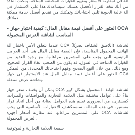
الكافي لمقارنة الأسعار وتقييم الخيارات المختلفة المتاحة، يمكنك التأكد
من أنك تتخذ القرار الأفضل لعملك. سيساعدك هذا على الاستثمار في
آلة عالية الجودة تلبي احتياجاتك وتمكنك من تقديم أفضل خدمة ممكنة
لعملائك.
- العثور على أفضل قيمة مقابل المال: كيفية اختيار جهاز OCA
المناسب لشاشة العرض المحمولة
عندما يتعلق الأمر باختيار آلة OCA (اللاصق الشفاف بصريًا) لشاشة
الهاتف المحمول المناسبة، فإن القيمة مقابل المال هي أحد العوامل
الرئيسية التي يجب على المشترين مراعاتها. مع وجود العديد من
الخيارات المتاحة في السوق، قد يكون من الصعب اتخاذ القرار الصحيح.
ومع ذلك، من خلال النهج الصحيح وفهم احتياجاتك المحددة، من الممكن
العثور على أفضل قيمة مقابل المال عند الاستثمار في جهاز OCA
بشاشة عرض متنقلة.
يمكن أن يختلف سعر جهاز OCA لشاشة الهاتف المحمول بشكل كبير
بناءً على عوامل مختلفة مثل العلامة التجارية والمواصفات والميزات.
كمشتري، من الضروري تقييم هذه العوامل بعناية من أجل اتخاذ قرار
مستنير. في هذه المقالة، سنستكشف الاعتبارات الأساسية التي يجب
على المشترين مراعاتها عند مقارنة أسعار أجهزة OCA لشاشات
العرض المحمولة.
سمعة العلامة التجارية والموثوقية