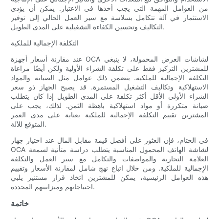
من العوامل المهمة التي يجب أخذها في الاعتبار. يمكن أن يؤدي
الاستثمار في آلة تتكامل بسلاسة مع سير العمل الحالي إلى توفير
التكاليف وتحسين الكفاءة التشغيلية على المدى الطويل.
التكلفة الإجمالية للملكية
عند مقارنة أسعار أجهزة OCA لشاشات العرض المحمولة، لا ينبغي
للمشترين التركيز فقط على تكلفة الشراء الأولية ولكن أيضًا مراعاة
التكلفة الإجمالية للملكية. يتضمن ذلك عوامل مثل الصيانة والمواد
الاستهلاكية وتكاليف التشغيل المستمرة. قد يصبح الجهاز ذو سعر
الشراء الأولي الأقل أكثر تكلفة على المدى الطويل إذا كان يتطلب
صيانة متكررة أو مواد استهلاكية باهظة الثمن. لذلك، يجب على
المشترين تقييم التكلفة الإجمالية للملكية بعناية على مدى العمر
المتوقع للآلة.
في الختام، فإن العثور على أفضل قيمة مقابل المال عند اختيار جهاز
OCA لشاشة الهاتف المحمول المناسبة يتطلب دراسة متأنية لسمعة
العلامة التجارية والمواصفات والتكامل مع سير العمل والتكلفة
الإجمالية للملكية. ومن خلال اتباع نهج شامل لمقارنة الأسعار وتقييم
هذه العوامل الرئيسية، يمكن للمشترين اتخاذ قرار مستنير يلبي
احتياجاتهم وميزانيتهم ​​المحددة.
خاتمة