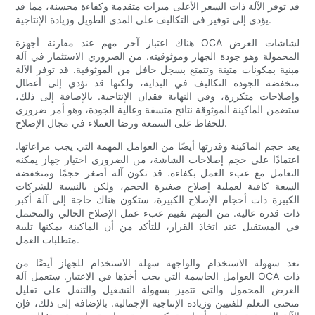
قد توفر الآلة ذات السعر الأعلى ميزات متقدمة وكفاءة محسنة، مما قد
يؤدي إلى توفير في التكاليف على المدى الطويل وزيادة الإنتاجية.
هناك اعتبار آخر مهم عند مقارنة أجهزة OCA لشاشات العرض
المحمولة وهو جودة الجهاز وموثوقيته. من الضروري الاستثمار في آلة
مبنية بمكونات متينة وتتمتع بسجل حافل من الموثوقية. قد توفر الآلة
منخفضة الجودة التكاليف في البداية، ولكنها قد تؤدي إلى أعطال
وإصلاحات متكررة، وفي النهاية فقدان الإنتاجية. بالإضافة إلى ذلك،
ستضمن الماكينة الموثوقة نتائج متسقة وعالية الجودة، وهو أمر ضروري
للحفاظ على السمعة ورضا العملاء في مجال الإصلاح.
يعد حجم الماكينة وقدرتها أيضًا من العوامل المهمة التي يجب مراعاتها.
اعتمادًا على حجم إصلاحات الشاشة، من الضروري اختيار جهاز يمكنه
التعامل مع عبء العمل بكفاءة. قد تكون آلة أصغر حجمًا ومنخفضة
السعة كافية لعملية إصلاح صغيرة الحجم، ولكن بالنسبة للشركات
الكبيرة ذات أحجام الإصلاح الكبيرة، ستكون هناك حاجة إلى آلة أكبر
ذات قدرة عالية. من المهم تقييم عبء عمل الإصلاح الحالي والمحتمل
في المستقبل عند اتخاذ القرار، للتأكد من أن الماكينة يمكنها تلبية
متطلبات العمل.
تعد سهولة الاستخدام والواجهة سهلة الاستخدام للجهاز أيضًا من
العوامل الحاسمة التي يجب أخذها في الاعتبار. ستعمل آلة OCA ذات
العرض المحمول والتي تتميز بسهولة التشغيل والتنقل على تقليل
منحنى التعلم للفنيين وزيادة الإنتاجية الإجمالية. بالإضافة إلى ذلك، فإن