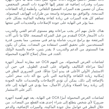
بميزات وقدرات إضافية قد تفتقر إليها الأجهزة ذات السعر المنخفض.
يمكن أن تتضمن هذه الميزات التصفيح التلقائي، وأنظمة إزالة الفقاعات
المدمجة، والتوافق مع مجموعة واسعة من طرازات الهواتف المحمولة.
تساهم كل هذه الميزات في زيادة كفاءة وفعالية الماكينة بشكل عام،
مما يؤثر في النهاية على جودة الإصلاحات والتجديدات التي تنتجها.
هناك عامل مهم آخر يجب مراعاته وهو مستوى الدعم الفني والتدريب
المقدم من قبل الشركة المصنعة. غالبًا ما تأتي آلات OCA ذات الأسعار
المرتفعة مع برامج تدريب شاملة ودعم فني مستمر، مما يضمن قدرة
المستخدمين على تحقيق أقصى استفادة من المعدات. يمكن أن يكون
هذا المستوى من الدعم والتدريب لا يقدر بثمن، خاصة بالنسبة لأولئك
الجدد في مجال إصلاح الأجهزة المحمولة.
عند مقارنة أسعار أجهزة OCA لشاشات العرض المحمولة، من المهم
أيضًا مراعاة التكاليف والفوائد على المدى الطويل. في حين أن
الاستثمار الأولي الأعلى قد يبدو أمرًا شاقًا، فمن الضروري النظر في
إمكانية زيادة الكفاءة والإنتاجية التي تأتي مع آلة ذات سعر أعلى.
بالإضافة إلى ذلك، يمكن أن تؤدي الإصلاحات والتجديدات عالية الجودة
إلى زيادة رضا العملاء وتكرار الأعمال، مما يؤدي في النهاية إلى عائد
أكبر على الاستثمار.
في النهاية، يعد فهم أهمية أجهزة OCA لشاشات العرض المحمولة أمرًا
ضروريًا لأي شخص يتطلع إلى شراء إحدى هذه القطع من المعدات. من
خلال النظر في عوامل مثل جودة الماكينة، والميزات الإضافية، والدعم