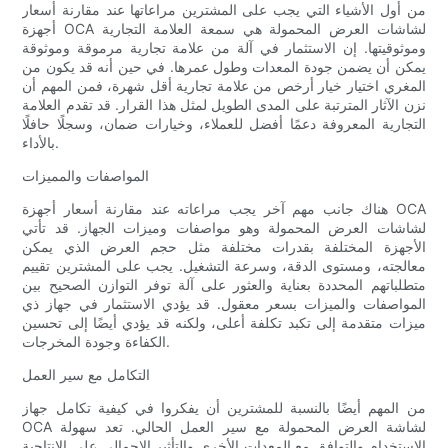
من أول الأشياء التي يجب على المشترين مراعاتها عند مقارنة أسعار
أجهزة OCA لشاشات العرض المحمولة هي سمعة العلامة التجارية
وموثوقيتها. إن الاستثمار في آلة من علامة تجارية مرموقة وموثوقة
يمكن أن يضمن جودة المعدات وطول عمرها. في حين أنه قد يكون من
المغري اختيار خيار أرخص من علامة تجارية أقل شهرة، فمن المهم أن
نزن الآثار المترتبة على المدى الطويل لمثل هذا القرار. قد تقدم العلامة
التجارية المعروفة دعمًا أفضل للعملاء، وخيارات ضمان، وسجلًا حافلًا
بالأداء.
المواصفات والمميزات
هناك جانب مهم آخر يجب مراعاته عند مقارنة أسعار أجهزة OCA
لشاشات العرض المحمولة وهو مواصفات وميزات الجهاز. قد تأتي
الأجهزة المختلفة بقدرات مختلفة مثل حجم العرض الذي يمكن
معالجته، ومستوى الدقة، وسرعة التشغيل. يجب على المشترين تقييم
متطلباتهم المحددة بعناية والعثور على آلة توفر التوازن الصحيح بين
المواصفات والميزات بسعر معقول. قد يؤدي الاستثمار في جهاز ذي
ميزات متقدمة إلى تكبد تكلفة أعلى، ولكنه قد يؤدي أيضًا إلى تحسين
الكفاءة وجودة المخرجات.
التكامل مع سير العمل
من المهم أيضًا بالنسبة للمشترين أن يفكروا في كيفية تكامل جهاز
OCA لشاشة العرض المحمولة مع سير العمل الحالي. تعد سهولة
الاستخدام والتوافق مع المعدات الأخرى والتأثير الإجمالي على الإنتاجية