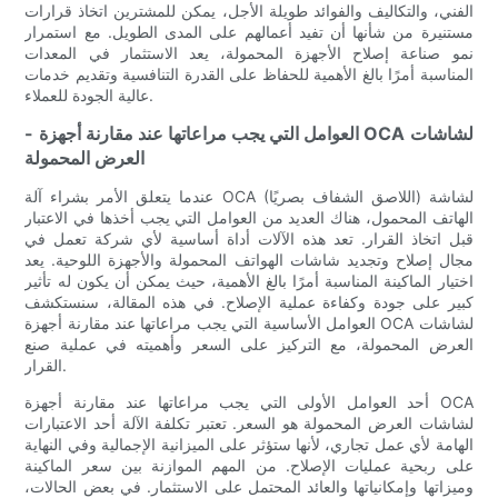
الفني، والتكاليف والفوائد طويلة الأجل، يمكن للمشترين اتخاذ قرارات
مستنيرة من شأنها أن تفيد أعمالهم على المدى الطويل. مع استمرار
نمو صناعة إصلاح الأجهزة المحمولة، يعد الاستثمار في المعدات
المناسبة أمرًا بالغ الأهمية للحفاظ على القدرة التنافسية وتقديم خدمات
عالية الجودة للعملاء.
- العوامل التي يجب مراعاتها عند مقارنة أجهزة OCA لشاشات
العرض المحمولة
عندما يتعلق الأمر بشراء آلة OCA (اللاصق الشفاف بصريًا) لشاشة
الهاتف المحمول، هناك العديد من العوامل التي يجب أخذها في الاعتبار
قبل اتخاذ القرار. تعد هذه الآلات أداة أساسية لأي شركة تعمل في
مجال إصلاح وتجديد شاشات الهواتف المحمولة والأجهزة اللوحية. يعد
اختيار الماكينة المناسبة أمرًا بالغ الأهمية، حيث يمكن أن يكون له تأثير
كبير على جودة وكفاءة عملية الإصلاح. في هذه المقالة، سنستكشف
العوامل الأساسية التي يجب مراعاتها عند مقارنة أجهزة OCA لشاشات
العرض المحمولة، مع التركيز على السعر وأهميته في عملية صنع
القرار.
أحد العوامل الأولى التي يجب مراعاتها عند مقارنة أجهزة OCA
لشاشات العرض المحمولة هو السعر. تعتبر تكلفة الآلة أحد الاعتبارات
الهامة لأي عمل تجاري، لأنها ستؤثر على الميزانية الإجمالية وفي النهاية
على ربحية عمليات الإصلاح. من المهم الموازنة بين سعر الماكينة
وميزاتها وإمكانياتها والعائد المحتمل على الاستثمار. في بعض الحالات،