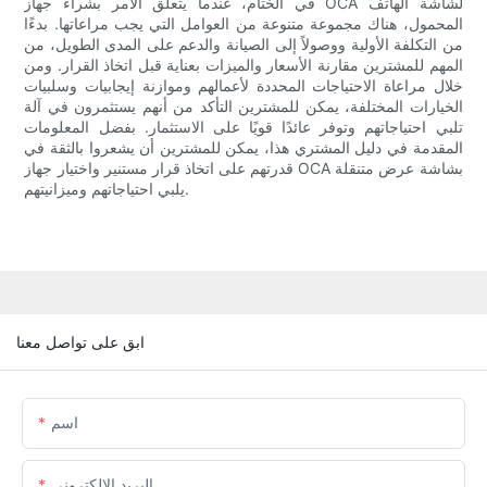
في الختام، عندما يتعلق الأمر بشراء جهاز OCA لشاشة الهاتف
المحمول، هناك مجموعة متنوعة من العوامل التي يجب مراعاتها. بدءًا
من التكلفة الأولية ووصولاً إلى الصيانة والدعم على المدى الطويل، من
المهم للمشترين مقارنة الأسعار والميزات بعناية قبل اتخاذ القرار. ومن
خلال مراعاة الاحتياجات المحددة لأعمالهم وموازنة إيجابيات وسلبيات
الخيارات المختلفة، يمكن للمشترين التأكد من أنهم يستثمرون في آلة
تلبي احتياجاتهم وتوفر عائدًا قويًا على الاستثمار. بفضل المعلومات
المقدمة في دليل المشتري هذا، يمكن للمشترين أن يشعروا بالثقة في
قدرتهم على اتخاذ قرار مستنير واختيار جهاز OCA بشاشة عرض متنقلة
يلبي احتياجاتهم وميزانيتهم.
ابق على تواصل معنا
اسم
البريد الإلكتروني