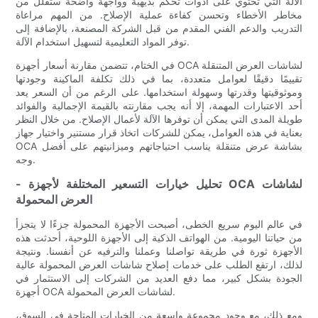
الآلة التي تحتوي على أدوات تحكم بديهية وواجهة واضحة ستقلل من
مخاطر الأخطاء وتحسن كفاءة عملية الإصلاح. من المهم مراعاة
التدريب والدعم الفني المقدم من قبل الشركة المصنعة، بالإضافة إلى
توفر المواد التعليمية لتسهيل استخدام الآلة.
في الختام، تتضمن مقارنة أسعار أجهزة OCA لشاشات العرض المتنقلة
تقييمًا دقيقًا لعوامل متعددة، بما في ذلك تكلفة الماكينة وجودتها
وموثوقيتها وقدرتها وسهولة استخدامها. على الرغم من أن السعر يعد
أحد الاعتبارات المهمة، إلا أنه يجب مقارنته بالقيمة الإجمالية والفوائد
طويلة المدى التي يمكن أن توفرها الآلة لأعمال الإصلاح. من خلال النظر
بعناية في هذه العوامل، يمكن للشركات اتخاذ قرار مستنير واختيار جهاز
OCA بشاشة عرض متنقلة يناسب احتياجاتهم وميزانيتهم ​​على أفضل
وجه.
- تحليل خيارات التسعير المختلفة لأجهزة OCA لشاشات
العرض المحمولة
في عالم اليوم سريع الخطى، أصبحت الأجهزة المحمولة جزءًا لا يتجزأ
من حياتنا اليومية. من الهواتف الذكية إلى الأجهزة اللوحية، أحدثت هذه
الأجهزة ثورة في طريقة تواصلنا وعملنا والترفيه عن أنفسنا. ونتيجة
لذلك، ارتفع الطلب على خدمات إصلاح شاشات العرض المحمولة عالية
الجودة بشكل كبير، مما دفع العديد من الشركات إلى الاستثمار في
أجهزة OCA لشاشات العرض المحمولة.
ومع ذلك، مع وجود مجموعة واسعة من الخيارات المتاحة في السوق،