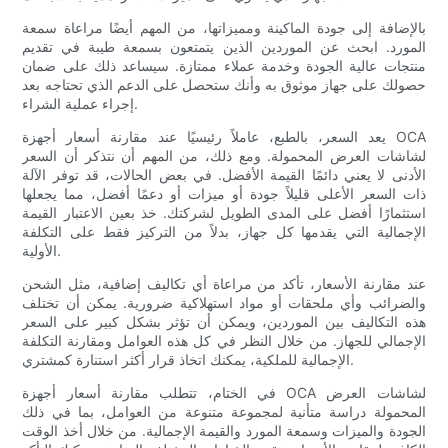
بالإضافة إلى جودة الماكينة ومميزاتها، من المهم أيضًا مراعاة سمعة
المورد. ابحث عن الموردين الذين يتمتعون بسمعة طيبة في تقديم
منتجات عالية الجودة وخدمة عملاء ممتازة. سيساعد ذلك على ضمان
حصولك على جهاز موثوق به وأنك ستحصل على الدعم الذي تحتاجه بعد
إجراء عملية الشراء.
يعد السعر، بالطبع، عاملاً رئيسيًا عند مقارنة أسعار أجهزة OCA
لشاشات العرض المحمولة. ومع ذلك، من المهم أن نتذكر أن السعر
الأدنى لا يعني دائمًا القيمة الأفضل. في بعض الحالات، قد توفر الآلة
ذات السعر الأعلى قليلاً جودة أو ميزات أو دعمًا أفضل، مما يجعلها
استثمارًا أفضل على المدى الطويل لشركتك. خذ بعين الاعتبار القيمة
الإجمالية التي يقدمها كل جهاز، بدلاً من التركيز فقط على التكلفة
الأولية.
عند مقارنة الأسعار، تأكد من مراعاة أي تكاليف إضافية، مثل الشحن
والضرائب وأي ملحقات أو مواد استهلاكية ضرورية. يمكن أن تختلف
هذه التكاليف بين الموردين، ويمكن أن تؤثر بشكل كبير على السعر
الإجمالي للجهاز. من خلال النظر في كل هذه العوامل ومقارنة التكلفة
الإجمالية للملكية، يمكنك اتخاذ قرار أكثر استنارة كمشتري.
في الختام، تتطلب مقارنة أسعار أجهزة OCA لشاشات العرض
المحمولة دراسة متأنية لمجموعة متنوعة من العوامل، بما في ذلك
الجودة والميزات وسمعة المورد والقيمة الإجمالية. من خلال أخذ الوقت