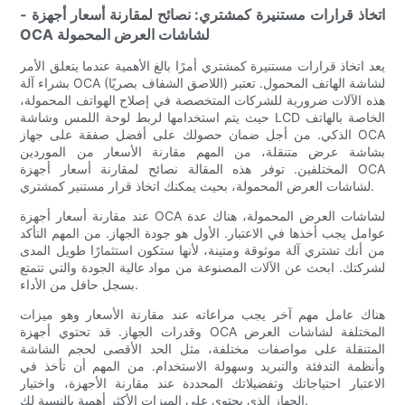
- اتخاذ قرارات مستنيرة كمشتري: نصائح لمقارنة أسعار أجهزة
OCA لشاشات العرض المحمولة
يعد اتخاذ قرارات مستنيرة كمشتري أمرًا بالغ الأهمية عندما يتعلق الأمر
بشراء آلة OCA (اللاصق الشفاف بصريًا) لشاشة الهاتف المحمول. تعتبر
هذه الآلات ضرورية للشركات المتخصصة في إصلاح الهواتف المحمولة،
حيث يتم استخدامها لربط لوحة اللمس وشاشة LCD الخاصة بالهاتف
الذكي. من أجل ضمان حصولك على أفضل صفقة على جهاز OCA
بشاشة عرض متنقلة، من المهم مقارنة الأسعار من الموردين
المختلفين. توفر هذه المقالة نصائح لمقارنة أسعار أجهزة OCA
لشاشات العرض المحمولة، بحيث يمكنك اتخاذ قرار مستنير كمشتري.
عند مقارنة أسعار أجهزة OCA لشاشات العرض المحمولة، هناك عدة
عوامل يجب أخذها في الاعتبار. الأول هو جودة الجهاز. من المهم التأكد
من أنك تشتري آلة موثوقة ومتينة، لأنها ستكون استثمارًا طويل المدى
لشركتك. ابحث عن الآلات المصنوعة من مواد عالية الجودة والتي تتمتع
بسجل حافل من الأداء.
هناك عامل مهم آخر يجب مراعاته عند مقارنة الأسعار وهو ميزات
وقدرات الجهاز. قد تحتوي أجهزة OCA المختلفة لشاشات العرض
المتنقلة على مواصفات مختلفة، مثل الحد الأقصى لحجم الشاشة
وأنظمة التدفئة والتبريد وسهولة الاستخدام. من المهم أن تأخذ في
الاعتبار احتياجاتك وتفضيلاتك المحددة عند مقارنة الأجهزة، واختيار
الجهاز الذي يحتوي على الميزات الأكثر أهمية بالنسبة لك.