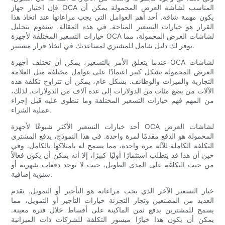
فإن اختيار جهاز OCA المناسب لشاشة العرض المحمولة يمكن أن
يكون مهمة شاقة. أحد أهم العوامل التي يجب مراعاتها عند اتخاذ هذا
القرار هو خيارات التسعير المتاحة. في هذه المقالة، سنقوم بتحليل
خيارات التسعير المختلفة لأجهزة OCA لشاشات العرض المحمولة، مما
يوفر لك دليل شامل للمشتري لمساعدتك في اتخاذ قرار مستنير.
عندما يتعلق الأمر بالتسعير، يمكن أن تختلف أجهزة OCA لشاشات
العرض المحمولة بشكل كبير اعتمادًا على عوامل مختلفة مثل العلامة
التجارية والميزات والوظائف. بشكل عام، يمكن أن تتراوح تكلفة هذه
الآلات من بضع مئات من الدولارات إلى عدة آلاف من الدولارات. لذلك،
من المهم فهم خيارات التسعير المختلفة وما تنطوي عليه قبل إجراء
عملية الشراء.
أحد خيارات التسعير الأكثر شيوعًا لأجهزة OCA لشاشات العرض
المحمولة هو الدفع مقدمًا لمرة واحدة. في هذا النموذج، يدفع المشتري
التكلفة الكاملة للآلة مرة واحدة، مما يسمح له بامتلاكها بالكامل. وفي
حين أن هذا قد يتطلب استثمارًا أوليًا كبيرًا، إلا أنه يمكن أن يكون فعالاً
من حيث التكلفة على المدى الطويل، حيث لا توجد دفعات شهرية أو
سنوية إضافية.
خيار التسعير الآخر الذي يجب مراعاته هو التأجير أو التمويل. يقدم
العديد من المصنعين وتجار التجزئة خيارات التأجير أو التمويل، مما
يسمح للمشترين بدفع ثمن الماكينة على أقساط خلال فترة معينة.
يمكن أن يكون هذا خيارًا ميسور التكلفة للشركات ذات الميزانية