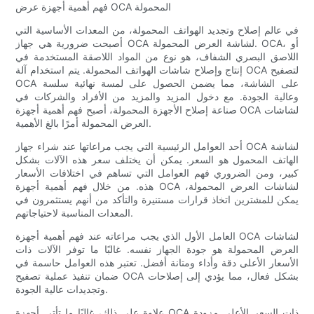
فهم أهمية أجهزة عرض OCA المحمولة
في عالم إصلاح وتجديد الهواتف المحمولة، من المعدات الأساسية التي
أصبحت ضرورية هي جهاز OCA لشاشة العرض المحمولة. OCA، أو
اللاصق البصري الشفاف، هو نوع من المواد اللاصقة المستخدمة في
إنتاج وإصلاح شاشات الهواتف المحمولة. يتم استخدام آلة OCA لتصفيح
OCA على الشاشة، مما يضمن الحصول على لمسة نهائية سلسة
وعالية الجودة. مع دخول المزيد والمزيد من الأفراد والشركات في
صناعة إصلاح الأجهزة المحمولة، أصبح فهم أهمية أجهزة OCA لشاشات
العرض المحمولة أمرًا بالغ الأهمية.
أحد العوامل الرئيسية التي يجب مراعاتها عند شراء جهاز OCA لشاشة
الهاتف المحمول هو السعر. يمكن أن يختلف سعر هذه الآلات بشكل
كبير، ومن الضروري فهم العوامل التي تساهم في اختلافات الأسعار
هذه. من خلال فهم أهمية أجهزة OCA لشاشات العرض المحمولة،
يمكن للمشترين اتخاذ قرارات مستنيرة والتأكد من أنهم يستثمرون في
المعدات المناسبة لاحتياجاتهم.
العامل الأول الذي يجب مراعاته عند فهم أهمية أجهزة OCA لشاشات
العرض المحمولة هو جودة الجهاز نفسه. غالبًا ما توفر الآلات ذات
الأسعار الأعلى دقة وأداء ومتانة أفضل. تعتبر هذه العوامل حاسمة في
ضمان تنفيذ عملية تصفيح OCA بشكل فعال، مما يؤدي إلى إصلاحات
وتجديدات عالية الجودة.
علاوة على ذلك، غالبًا ما تأتي أجهزة OCA ذات السعر الأعلى مزودة