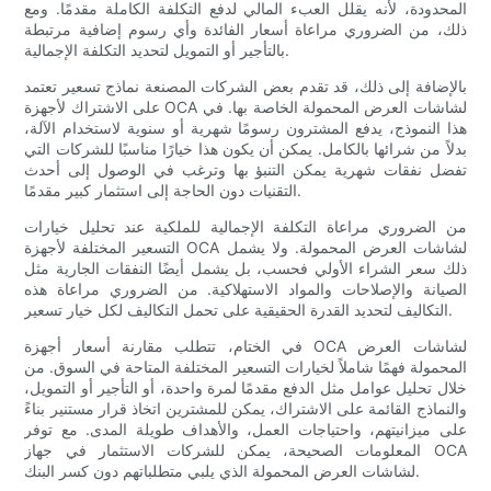
المحدودة، لأنه يقلل العبء المالي لدفع التكلفة الكاملة مقدمًا. ومع
ذلك، من الضروري مراعاة أسعار الفائدة وأي رسوم إضافية مرتبطة
بالتأجير أو التمويل لتحديد التكلفة الإجمالية.
بالإضافة إلى ذلك، قد تقدم بعض الشركات المصنعة نماذج تسعير تعتمد
على الاشتراك لأجهزة OCA لشاشات العرض المحمولة الخاصة بها. في
هذا النموذج، يدفع المشترون رسومًا شهرية أو سنوية لاستخدام الآلة،
بدلاً من شرائها بالكامل. يمكن أن يكون هذا خيارًا مناسبًا للشركات التي
تفضل نفقات شهرية يمكن التنبؤ بها وترغب في الوصول إلى أحدث
التقنيات دون الحاجة إلى استثمار كبير مقدمًا.
من الضروري مراعاة التكلفة الإجمالية للملكية عند تحليل خيارات
التسعير المختلفة لأجهزة OCA لشاشات العرض المحمولة. ولا يشمل
ذلك سعر الشراء الأولي فحسب، بل يشمل أيضًا النفقات الجارية مثل
الصيانة والإصلاحات والمواد الاستهلاكية. من الضروري مراعاة هذه
التكاليف لتحديد القدرة الحقيقية على تحمل التكاليف لكل خيار تسعير.
في الختام، تتطلب مقارنة أسعار أجهزة OCA لشاشات العرض
المحمولة فهمًا شاملاً لخيارات التسعير المختلفة المتاحة في السوق. من
خلال تحليل عوامل مثل الدفع مقدمًا لمرة واحدة، أو التأجير أو التمويل،
والنماذج القائمة على الاشتراك، يمكن للمشترين اتخاذ قرار مستنير بناءً
على ميزانيتهم، واحتياجات العمل، والأهداف طويلة المدى. مع توفر
المعلومات الصحيحة، يمكن للشركات الاستثمار في جهاز OCA
لشاشات العرض المحمولة الذي يلبي متطلباتهم دون كسر البنك.