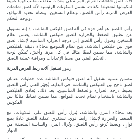
آلات لصق شاشات العرض المرنة هي معدات معقدة تتطلب فهمًا عميقًا
لمكوناتها لتشغيلها بكفاءة. تشمل المكونات الرئيسية لآلة لصق شاشات
العرض المرنة رأس اللصق، ونظام التسخين، ونظام تحديد المواقع،
ولوحة التحكم.
رأس اللصق هو أهم جزء في آلة لصق فليكس الشاشة، إذ إنه مسؤول
عن تطبيق الضغط والحرارة للصق فليكس الشاشة. يضمن نظام
التسخين وصول رأس اللصق إلى درجة الحرارة المناسبة لإنشاء لصق
قوي بين فليكس الشاشة. يتيح نظام التموضع محاذاة دقيقة للفليكس
والشاشة، مما يضمن لصقًا مثاليًا في كل مرة. وأخيرًا، تُمكّن لوحة
التحكم الفني من ضبط الإعدادات ومراقبة عملية اللصق.
رموز
تشغيل آلات ربط العرض المرنة
تتضمن عملية تشغيل آلة لصق فليكس الشاشة عدة خطوات لضمان
لصق ناجح بين الفليكس والشاشة. في البداية، يُجهّز الفني رأس اللصق
بضبط درجة الحرارة والضغط المناسبين. بعد ذلك، يُحاذى الفليكس
والشاشة باستخدام نظام تحديد المواقع، مما يضمن تطابقًا مثاليًا بين
المكونين.
بعد محاذاة المرن والشاشة، يُنزل رأس اللصق على المكونات، مع
الضغط والحرارة لإنشاء رابط قوي. تستغرق عملية اللصق عادةً بضع
ثوانٍ، وبعدها يُرفع رأس اللصق، وتُزال المرن والشاشة الملصقة من
الجهاز.