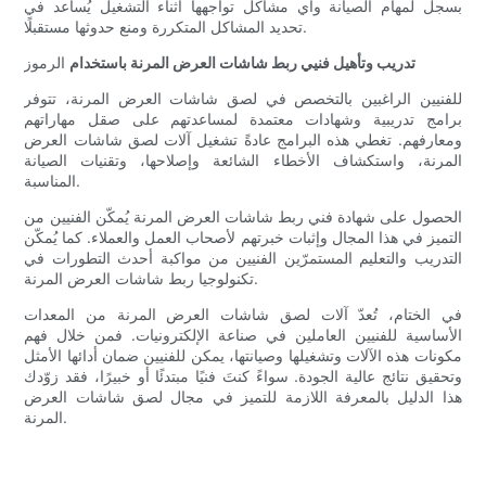
بسجل لمهام الصيانة وأي مشاكل تواجهها أثناء التشغيل يُساعد في
تحديد المشاكل المتكررة ومنع حدوثها مستقبلًا.
تدريب وتأهيل فنيي ربط شاشات العرض المرنة باستخدام
الرموز
للفنيين الراغبين بالتخصص في لصق شاشات العرض المرنة، تتوفر
برامج تدريبية وشهادات معتمدة لمساعدتهم على صقل مهاراتهم
ومعارفهم. تغطي هذه البرامج عادةً تشغيل آلات لصق شاشات العرض
المرنة، واستكشاف الأخطاء الشائعة وإصلاحها، وتقنيات الصيانة
المناسبة.
الحصول على شهادة فني ربط شاشات العرض المرنة يُمكّن الفنيين من
التميز في هذا المجال وإثبات خبرتهم لأصحاب العمل والعملاء. كما يُمكّن
التدريب والتعليم المستمرّين الفنيين من مواكبة أحدث التطورات في
تكنولوجيا ربط شاشات العرض المرنة.
في الختام، تُعدّ آلات لصق شاشات العرض المرنة من المعدات
الأساسية للفنيين العاملين في صناعة الإلكترونيات. فمن خلال فهم
مكونات هذه الآلات وتشغيلها وصيانتها، يمكن للفنيين ضمان أدائها الأمثل
وتحقيق نتائج عالية الجودة. سواءً كنتَ فنيًا مبتدئًا أو خبيرًا، فقد زوّدك
هذا الدليل بالمعرفة اللازمة للتميز في مجال لصق شاشات العرض
المرنة.