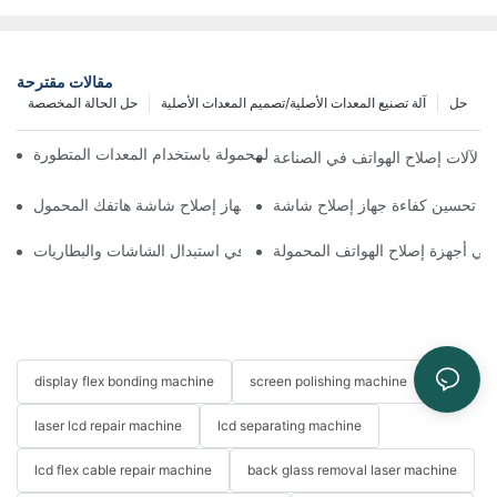
مقالات مقترحة
حل
آلة تصنيع المعدات الأصلية/تصميم المعدات الأصلية
حل الحالة المخصصة
ة تحسين سير عمل إصلاح الهواتف المحمولة باستخدام المعدات المتطورة
يئي لآلات إصلاح الهواتف في الصناعة
اختيار الملحقات المناسبة لجهاز إصلاح شاشة هاتفك المحمول
ة في أجهزة إصلاح الهواتف المحمولة
استخدامات أجهزة إصلاح الهواتف في استبدال الشاشات والبطاريات
display flex bonding machine
screen polishing machine
laser lcd repair machine
lcd separating machine
lcd flex cable repair machine
back glass removal laser machine