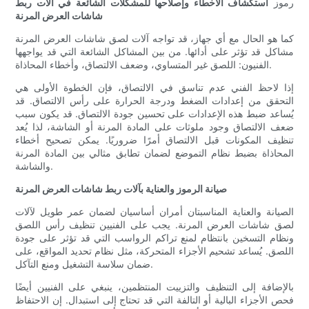
رموز
استكشاف الأخطاء وإصلاحها للمشكلات الشائعة في آلات ربط
شاشات العرض المرنة
كما هو الحال مع أي جهاز، قد تواجه آلات لصق شاشات العرض المرنة
مشاكل قد تؤثر على أدائها. من بين المشاكل الشائعة التي قد يواجهها
الفنيون: اللصق غير المتساوي، وضعف الالتصاق، وأخطاء المحاذاة.
إذا لاحظ الفني عدم تناسق في الالتصاق، فإن الخطوة الأولى هي
التحقق من إعدادات الضغط ودرجة الحرارة على رأس الالتصاق. قد
يُساعد ضبط هذه الإعدادات على تحسين جودة الالتصاق. قد يكون سبب
ضعف الالتصاق وجود ملوثات على المادة المرنة أو الشاشة، لذا يُعد
تنظيف المكونات قبل الالتصاق أمرًا ضروريًا. يمكن تصحيح أخطاء
المحاذاة بضبط نظام التموضع لضمان تطابق مثالي بين المادة المرنة
والشاشة.
صيانة الرموز والعناية بآلات ربط شاشات العرض المرنة
الصيانة والعناية المناسبتان أمران أساسيان لضمان عمر طويل لآلات
لصق شاشات العرض المرنة. يجب على الفنيين تنظيف رأس اللصق
ونظام التسخين بانتظام لمنع تراكم الرواسب التي قد تؤثر على جودة
اللصق. يُساعد تشحيم الأجزاء المتحركة، مثل نظام تحديد المواقع، على
ضمان سلاسة التشغيل ومنع التآكل.
بالإضافة إلى التنظيف والتزييت المنتظمين، ينبغي على الفنيين أيضًا
فحص الأجزاء البالية أو التالفة التي قد تحتاج إلى استبدال. إن الاحتفاظ