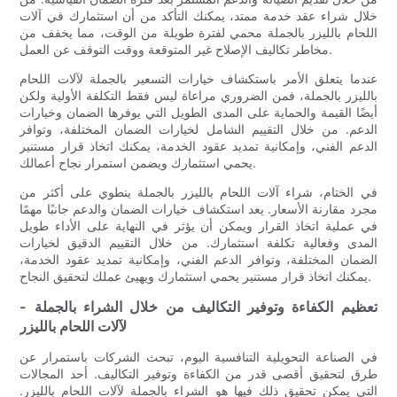
خلال شراء عقد خدمة ممتد، يمكنك التأكد من أن استثمارك في آلات
اللحام بالليزر بالجملة محمي لفترة طويلة من الوقت، مما يخفف من
مخاطر تكاليف الإصلاح غير المتوقعة ووقت التوقف عن العمل.
عندما يتعلق الأمر باستكشاف خيارات التسعير بالجملة لآلات اللحام
بالليزر بالجملة، فمن الضروري مراعاة ليس فقط التكلفة الأولية ولكن
أيضًا القيمة والحماية على المدى الطويل التي يوفرها الضمان وخيارات
الدعم. من خلال التقييم الشامل لخيارات الضمان المختلفة، وتوافر
الدعم الفني، وإمكانية تمديد عقود الخدمة، يمكنك اتخاذ قرار مستنير
يحمي استثمارك ويضمن استمرار نجاح أعمالك.
في الختام، شراء آلات اللحام بالليزر بالجملة ينطوي على أكثر من
مجرد مقارنة الأسعار. يعد استكشاف خيارات الضمان والدعم جانبًا مهمًا
في عملية اتخاذ القرار ويمكن أن يؤثر في النهاية على الأداء طويل
المدى وفعالية تكلفة استثمارك. من خلال التقييم الدقيق لخيارات
الضمان المختلفة، وتوافر الدعم الفني، وإمكانية تمديد عقود الخدمة،
يمكنك اتخاذ قرار مستنير يحمي استثمارك ويهيئ عملك لتحقيق النجاح.
- تعظيم الكفاءة وتوفير التكاليف من خلال الشراء بالجملة
لآلات اللحام بالليزر
في الصناعة التحويلية التنافسية اليوم، تبحث الشركات باستمرار عن
طرق لتحقيق أقصى قدر من الكفاءة وتوفير التكاليف. أحد المجالات
التي يمكن تحقيق ذلك فيها هو الشراء بالجملة لآلات اللحام بالليزر.