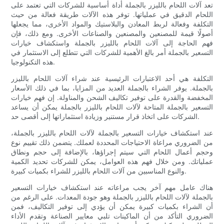
تعد آلات اللحام بالليزر بالجملة أداة أساسية للشركات التي تعتمد على
اللحام الدقيق في عملياتها. توفر هذه الآلات طريقة فعالة من حيث
التكلفة وفعالة لربط المعادن والبلاستيك والمواد الأخرى، مما يجعلها
أصولًا قيمة للمصنعين والمصنعين والصناعات الأخرى. ومع ذلك، فإن
فهم الحاجة إلى آلات اللحام بالليزر بالجملة واستكشاف خيارات
التسعير بالجملة أمر بالغ الأهمية للشركات التي تتطلع إلى الاستثمار في
هذه التكنولوجيا.
التكلفة هي أحد الاعتبارات الرئيسية عند شراء آلات اللحام بالليزر
بالجملة. يوفر الشراء بالجملة العديد من المزايا، بما في ذلك الأسعار
المخفضة والقدرة على توفير تكاليف الشحن والمناولة. إن فهم خيارات
التسعير بالجملة المتاحة لآلات اللحام بالليزر بالجملة يمكن أن يساعد
الشركات على اتخاذ قرار مستنير وزيادة استثماراتها إلى أقصى حد.
عند استكشاف خيارات التسعير بالجملة لآلات اللحام بالليزر بالجملة،
من الضروري مراعاة الاحتياجات المحددة لعملك. يتضمن ذلك تقييم نوع
وحجم أعمال اللحام التي سيتم إجراؤها، بالإضافة إلى حجم ونطاق
عملياتك. ومن خلال فهم هذه العوامل، يمكن للشركات تحديد الكمية
والنوع المناسبين من آلات اللحام بالليزر للشراء بكميات كبيرة.
هناك عامل مهم آخر يجب مراعاته عند استكشاف خيارات التسعير
بالجملة لآلات اللحام بالليزر بالجملة وهو جودة المعدات. على الرغم من
أن الشراء بكميات كبيرة يمكن أن يؤدي إلى توفير التكاليف، فمن
الضروري التأكد من أن الماكينات تلبي معايير الصناعة وتقدم الأداء