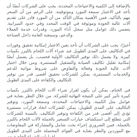
بالإضافة إلى الكمية والاحتياجات المحددة، يجب على الشركات أيضًا أن
تأخذ في الاعتبار سمعة المورد وموثوقيته. على الرغم من أن السعر
مهم بالتأكيد، فمن الأهمية بمكان التأكد من أن المورد قادر على تقديم
آلات عالية الجودة وموثوقة في الوقت المحدد وفي حدود الميزانية.
يتضمن ذلك عوامل مثل سجل أداء المورد، وقدرات خدمة العملاء
والدعم، وسمعته العامة داخل الصناعة.
أخيرًا، يجب على الشركات أن تأخذ بعين الاعتبار إمكانية تحقيق وفورات
في التكاليف على المدى الطويل عند شراء آلات اللحام بالليزر بكميات
كبيرة. ولا يشمل ذلك توفير التكاليف الأولية فحسب، بل يشمل أيضًا
إمكانية تقليل تكاليف الصيانة والتشغيل المستمرة. ومن خلال اختيار
آلات عالية الجودة وفعالة والتفاوض على شروط مواتية للدعم
والخدمات المستمرة، يمكن للشركات تحقيق أقصى قدر من توفير
التكاليف والكفاءة على المدى الطويل.
في الختام، يمكن أن يكون لقرار شراء آلات اللحام بالليزر بكميات
كبيرة تأثير كبير على النتيجة النهائية للشركة. من خلال النظر بعناية في
عوامل مثل الكمية، والاحتياجات المحددة، وسمعة المورد، وتوفير
التكاليف على المدى الطويل، يمكن للشركات اتخاذ قرارات مستنيرة
تؤدي إلى أقصى قدر من الكفاءة وتوفير التكاليف. بالنسبة للشركات
التي تتطلع إلى استكشاف خيارات التسعير بالجملة لآلات اللحام بالليزر
بالجملة، فمن الضروري إجراء بحث شامل والمشاركة في المفاوضات
مع الموردين والنظر بعناية في الفوائد المحتملة على المدى الطويل
لقرارات الشراء الخاصة بهم.