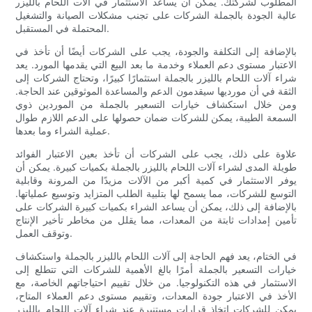
المطلوب لشركتك. يمكن أن يساعد الاستثمار في آلات اللحام بالليزر
عالية الجودة بالجملة الشركات على تجنب مشكلات الصيانة والتشغيل
المحتملة في المستقبل.
بالإضافة إلى التكلفة والجودة، يجب على الشركات أيضًا أن تأخذ في
الاعتبار مستوى دعم العملاء وخدمة ما بعد البيع التي يقدمها المورد. يعد
شراء آلات اللحام بالليزر بالجملة استثمارًا كبيرًا، وتحتاج الشركات إلى
الثقة في أن مورديها سيقدمون الدعم والمساعدة الموثوقين عند الحاجة.
ومن خلال استكشاف خيارات التسعير بالجملة من الموردين ذوي
السمعة الطيبة، يمكن للشركات ضمان حصولها على الدعم اللازم طوال
عملية الشراء وما بعدها.
علاوة على ذلك، يجب على الشركات أن تأخذ بعين الاعتبار الفوائد
طويلة المدى لشراء آلات اللحام بالليزر بالجملة بكميات كبيرة. يمكن أن
يوفر الاستثمار في كمية أكبر من الآلات مزيدًا من المرونة وقابلية
التوسع للشركات، مما يسمح لها بتلبية الطلب المتزايد وتوسيع عملياتها.
بالإضافة إلى ذلك، يمكن أن يساعد الشراء بكميات كبيرة الشركات على
تأمين إمدادات ثابتة من المعدات، مما يقلل من مخاطر تأخير الإنتاج
وتوقف العمل.
في الختام، يعد فهم الحاجة إلى آلات اللحام بالليزر بالجملة واستكشاف
خيارات التسعير بالجملة أمرًا بالغ الأهمية للشركات التي تتطلع إلى
الاستثمار في هذه التكنولوجيا. من خلال تقييم احتياجاتهم الخاصة، مع
الأخذ في الاعتبار جودة المعدات، وتقييم مستوى دعم العملاء المتاح،
يمكن للشركات اتخاذ قرارات مستنيرة عند شراء آلات اللحام بالليزر