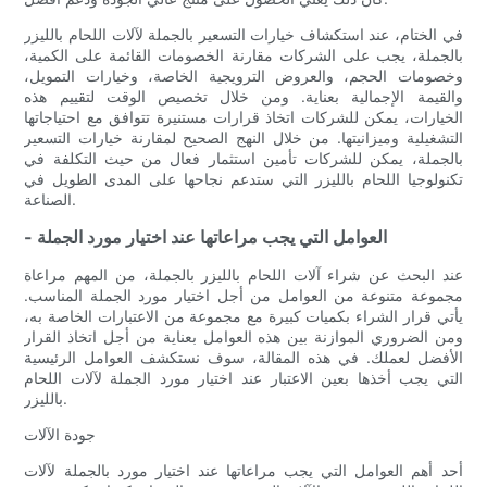
في الختام، عند استكشاف خيارات التسعير بالجملة لآلات اللحام بالليزر
بالجملة، يجب على الشركات مقارنة الخصومات القائمة على الكمية،
وخصومات الحجم، والعروض الترويجية الخاصة، وخيارات التمويل،
والقيمة الإجمالية بعناية. ومن خلال تخصيص الوقت لتقييم هذه
الخيارات، يمكن للشركات اتخاذ قرارات مستنيرة تتوافق مع احتياجاتها
التشغيلية وميزانيتها. من خلال النهج الصحيح لمقارنة خيارات التسعير
بالجملة، يمكن للشركات تأمين استثمار فعال من حيث التكلفة في
تكنولوجيا اللحام بالليزر التي ستدعم نجاحها على المدى الطويل في
الصناعة.
- العوامل التي يجب مراعاتها عند اختيار مورد الجملة
عند البحث عن شراء آلات اللحام بالليزر بالجملة، من المهم مراعاة
مجموعة متنوعة من العوامل من أجل اختيار مورد الجملة المناسب.
يأتي قرار الشراء بكميات كبيرة مع مجموعة من الاعتبارات الخاصة به،
ومن الضروري الموازنة بين هذه العوامل بعناية من أجل اتخاذ القرار
الأفضل لعملك. في هذه المقالة، سوف نستكشف العوامل الرئيسية
التي يجب أخذها بعين الاعتبار عند اختيار مورد الجملة لآلات اللحام
بالليزر.
جودة الآلات
أحد أهم العوامل التي يجب مراعاتها عند اختيار مورد بالجملة لآلات