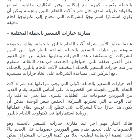
بالجملة بكميات كبيرة. مع إمكانية توفير التكاليف وقابلية التوسع
والفوائد طويلة المدى، فإن شراء آلات اللحام بالليزر بالجملة يمكن أن
يكون استثمارًا استراتيجيًا للشركات التي تحتاج إلى تكنولوجيا لحام
دقيقة.
- مقارنة خيارات التسعير بالجملة المختلفة
عندما يتعلق الأمر بشراء آلات اللحام بالليزر بالجملة، هناك مجموعة
متنوعة من خيارات التسعير بالجملة المتاحة للنظر فيها. من المهم
للشركات أن تستكشف هذه الخيارات وتقارنها بعناية من أجل العثور
على أفضل صفقة تلبي احتياجاتها الخاصة. في هذه المقالة، سنقوم
بدراسة خيارات التسعير بالجملة المختلفة لآلات اللحام بالليزر بالجملة،
مع التركيز على مساعدة الشركات على اتخاذ قرارات مستنيرة.
أحد خيارات التسعير بالجملة الأولى التي يجب مراعاتها عند شراء آلات
اللحام بالليزر بالجملة هي الخصومات على أساس الكمية. يقدم العديد
من الموردين خصومات على الطلبات الكبيرة، مما يعني أنه كلما زاد
عدد الوحدات التي تشتريها الشركة، انخفض سعر الوحدة. يمكن أن
يكون هذا خيارًا جذابًا للشركات التي تتطلع إلى توسيع نطاق عملياتها
وزيادة استثماراتها في تكنولوجيا اللحام بالليزر.
هناك اعتبار مهم آخر عند مقارنة خيارات التسعير بالجملة وهو
الخصومات على الحجم. يقدم بعض الموردين خصومات على الحجم بناءً
على القيمة الإجمالية للطلب، بدلاً من كمية الوحدات المشتراة. يمكن