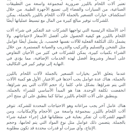
تعتبر آلات اللحام بالليزر ضرورية لمجموعة واسعة من التطبيقات
الصناعية، من السيارات والفضاء إلى تصنيع الأجهزة الطبية. من خلال
استكشاف خيارات التسعير بالجملة لآلات اللحام بالليزر بالجملة، يمكن
للشركات توفير مبالغ كبيرة من المال مع تبسيط عملياتها أيضًا.
أحد الأسئلة الرئيسية التي تواجهها الشركات عند التفكير في شراء آلات
اللحام بالليزر هو كيفية الحصول على أفضل الأسعار لاحتياجاتهم. ولا
يشمل ذلك التكلفة الفعلية للآلات نفسها فحسب، بل يشمل أيضًا عوامل
مثل الشحن والتسليم والتركيب والتدريب والصيانة المستمرة. من خلال
الشراء بكميات كبيرة، يمكن للشركات في كثير من الأحيان التفاوض
على أسعار وشروط أفضل لهذه الخدمات الإضافية، مما يؤدي في
النهاية إلى توفير كبير في التكاليف.
عندما يتعلق الأمر بخيارات التسعير بالجملة لآلات اللحام بالليزر
بالجملة، هناك عدة عوامل يجب أخذها في الاعتبار. الأول هو كمية الآلات
التي يتم شراؤها. بشكل عام، كلما زاد حجم الآلات التي يتم شراؤها،
انخفضت تكلفة الوحدة. هذا هو المبدأ الأساسي للشراء بالجملة،
وينطبق على آلات اللحام بالليزر تمامًا كما ينطبق على أي منتج آخر.
هناك عامل آخر يجب مراعاته وهو الاحتياجات المحددة للشركة. تتوفر
آلات اللحام بالليزر بمجموعة واسعة من الأحجام والإمكانيات، ومن
المهم للشركات أن تفكر بعناية في متطلباتها قبل إجراء عملية شراء
بالجملة. يتضمن ذلك عوامل مثل نوع المواد التي يتم لحامها، وحجم
الإنتاج، وأي ميزات أو قدرات محددة قد تكون مطلوبة.