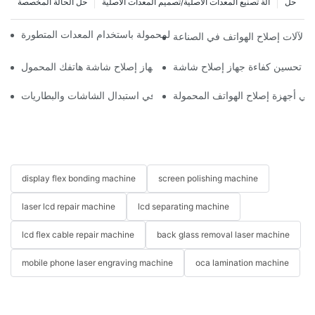
حل
آلة تصنيع المعدات الأصلية/تصميم المعدات الأصلية
حل الحالة المخصصة
ة تحسين سير عمل إصلاح الهواتف المحمولة باستخدام المعدات المتطورة
يئي لآلات إصلاح الهواتف في الصناعة
اختيار الملحقات المناسبة لجهاز إصلاح شاشة هاتفك المحمول
ة في أجهزة إصلاح الهواتف المحمولة
استخدامات أجهزة إصلاح الهواتف في استبدال الشاشات والبطاريات
display flex bonding machine
screen polishing machine
laser lcd repair machine
lcd separating machine
lcd flex cable repair machine
back glass removal laser machine
mobile phone laser engraving machine
oca lamination machine