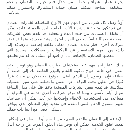
إجراء عملية شراء بالجملة. من خلال فهم خيارات الضمان والدعم
المختلفة المتاحة، يمكنك ضمان حماية استثمارك واستمرار عملك
بسلاسة.
أولاً وقبل كل شيء، من المهم فهم الأنواع المختلفة لخيارات الضمان
التي قد تكون متاحة عند شراء آلات اللحام بالليزر بالجملة. عادة، يمكن
أن تختلف الضمانات من حيث المدة والتغطية. قد تقدم بعض الشركات
المصنعة ضمانًا قياسيًا يغطي الجهاز لفترة زمنية محددة، بينما قد توفر
شركات أخرى خيار تمديد الضمان مقابل تكلفة إضافية. بالإضافة إلى
ذلك، من المهم الاستفسار عن المكونات والمشكلات المحددة التي
يغطيها الضمان، بالإضافة إلى أي قيود أو استثناءات قد يتم تطبيقها.
هناك اعتبار آخر مهم عند استكشاف خيارات الضمان وهو توفر الدعم
الفني. في حالة احتياج ماكينة اللحام بالليزر الخاصة بك إلى خدمة أو
صيانة، فإن الوصول إلى الدعم الفني الموثوق به يمكن أن يحدث فرقًا
كبيرًا في تقليل وقت التوقف عن العمل والحفاظ على سير العمليات
بسلاسة. قد تقدم بعض الشركات المصنعة دعمًا فنيًا على مدار الساعة
طوال أيام الأسبوع، بينما قد توفر شركات أخرى خدمة في الموقع أو
مساعدة في استكشاف الأخطاء وإصلاحها عن بُعد. يمكن أن يساعدك
تقييم مستوى الدعم الفني المقدم في تحديد خيار الضمان الذي يتوافق
بشكل أفضل مع احتياجات عملك.
بالإضافة إلى الضمان والدعم الفني، من المهم أيضًا النظر في إمكانية
تمديد عقود الخدمة. يمكن أن توفر هذه العقود المزيد من راحة البال
من خلال تقديم الصيانة والدعم المستمر بعد فترة الضمان القياسية. من