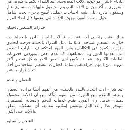
اللحام بالليزر هو جودة الآلات المعروضة. عند الشراء بكميات كبيرة، من
الضروري التأكد من أن الآلات التي يتم الحصول عليها ذات مستوى عالٍ
وستكون قادرة على تلبية احتياجات عملك. يُنصح بإجراء بحث شامل
حول سمعة المورد وجودة الآلات التي يقدمها قبل اتخاذ القرار.
خيارات التسعير بالجملة
هناك اعتبار رئيسي آخر عند شراء آلات اللحام بالليزر بالجملة وهو
خيارات التسعير المتاحة. غالبًا ما يمثل الشراء بالجملة فرصة لتحقيق
وفورات كبيرة في التكاليف، ومن المهم استكشاف خيارات التسعير
التي يقدمها الموردون المختلفون. قد يقدم بعض الموردين خصومات
للطلبات الكبيرة، بينما قد يكون لدى البعض الآخر هياكل تسعير أكثر
مرونة. من المهم إجراء تقييم شامل لخيارات التسعير المتاحة من أجل
اتخاذ قرار مستنير.
الضمان والدعم
عند شراء آلات اللحام بالليزر بالجملة، من المهم أيضًا مراعاة الضمان
والدعم المقدم من المورد. من المهم التأكد من أن الآلات مشمولة
بضمان شامل وأن المورد يقدم خدمات الدعم والصيانة المستمرة.
سيوفر هذا راحة البال ويضمن إمكانية معالجة أي مشكلات تتعلق
بالآلات على الفور.
الشحن والتسليم