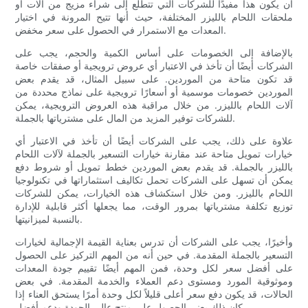
أن يكون هذا مفيدًا للشركات التي تتطلع إلى شراء مزيج من آلات أو
ملحقات اللحام بالليزر المختلفة، حيث أنها تتيح المرونة في اختيار
المعدات مع الاستمرار في الحصول على سعر مخفض.
بالإضافة إلى الخصومات على أساس الكمية والحجم، يجب على
الشركات أيضًا أن تأخذ في الاعتبار أي عروض ترويجية أو صفقات خاصة
قد تكون متاحة من الموردين. على سبيل المثال، قد يقدم بعض
الموردين خصومات موسمية أو أسعارًا ترويجية على نماذج محددة من
آلات اللحام بالليزر. من خلال مراقبة هذه العروض الترويجية، يمكن
للشركات توفير المزيد من المال على مشترياتها بالجملة.
علاوة على ذلك، يجب على الشركات أيضًا أن تأخذ في الاعتبار أي
خيارات تمويل متاحة عند مقارنة خيارات التسعير بالجملة لآلات اللحام
بالليزر بالجملة. قد يقدم بعض الموردين خطط تمويل أو شروط دفع
يمكن أن تسهل على الشركات تحمل تكاليف استثماراتها في تكنولوجيا
اللحام بالليزر. ومن خلال استكشاف هذه الخيارات، يمكن للشركات
توزيع تكلفة مشترياتها بمرور الوقت، مما يجعلها أكثر قابلية للإدارة
بالنسبة لميزانيتها.
وأخيرًا، يجب على الشركات أن تدرس بعناية القيمة الإجمالية لخيارات
التسعير بالجملة المقدمة. في حين أنه من المهم التركيز على الحصول
على أفضل سعر لكل وحدة، فمن المهم أيضًا تقييم جودة المعدات
وموثوقية المورد ومستوى دعم العملاء والخدمة المقدمة. في بعض
الحالات، قد يكون دفع سعر أعلى قليلاً لكل وحدة أمرًا يستحق العناء إذا
كان ذلك يعني الحصول على منتج عالي الجودة ودعم أفضل.