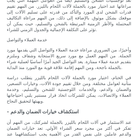
تعد لوجستيات الشحن والتسليم أيضًا من العوامل المهمة التي يجب
مراعاتها عند اختيار مورد بالجملة لآلات اللحام بالليزر. من المهم تقييم
قدرات الشحن لدى المورد والتأكد من قدرته على تسليم الآلات إلى
موقعك بشكل موثوق. بالإضافة إلى ذلك، من المهم مراعاة التكاليف
المحتملة والأطر الزمنية المرتبطة بالشحن والتسليم، حيث يمكن أن
تؤثر على التكلفة الإجمالية والجدول الزمني للشراء.
خدمة العملاء والتواصل
وأخيرًا، من الضروري مراعاة خدمة العملاء والتواصل التي يقدمها مورد
الجملة. من المهم العمل مع مورد سريع الاستجابة وشفاف وملتزم
بتقديم خدمة عملاء ممتازة. يعد التواصل الجيد أمرًا أساسيًا لعملية شراء
بالجملة ناجحة، ومن المهم إقامة علاقة قوية مع المورد منذ البداية.
في الختام، اختيار مورد بالجملة لآلات اللحام بالليزر يتطلب دراسة
متأنية لعوامل مختلفة. ومن خلال تقييم جودة الآلات، وخيارات التسعير،
والضمان والدعم، والخدمات اللوجستية للشحن والتسليم، وخدمة
العملاء والاتصالات، يمكن للشركات اتخاذ قرار مستنير يلبي احتياجاتها
ويهيئها لتحقيق النجاح.
- استكشاف خيارات الضمان والدعم
عند الاستثمار في آلات اللحام بالليزر بالجملة لشركتك، من المهم أن
تفكر في أكثر من مجرد سعر الشراء الأولي. تعد خيارات الضمان
والدعم عاملين على نفس القدر من الأهمية يجب استكشافهما عند