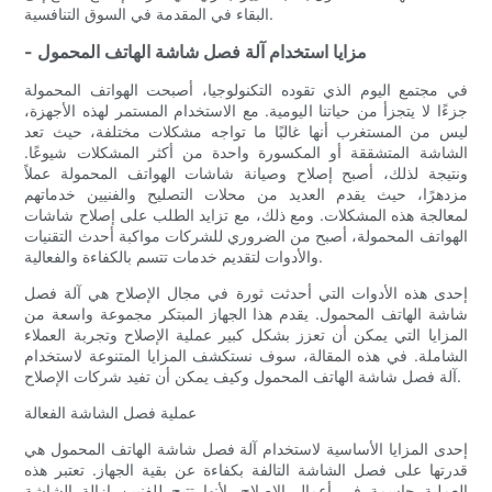
البقاء في المقدمة في السوق التنافسية.
- مزايا استخدام آلة فصل شاشة الهاتف المحمول
في مجتمع اليوم الذي تقوده التكنولوجيا، أصبحت الهواتف المحمولة
جزءًا لا يتجزأ من حياتنا اليومية. مع الاستخدام المستمر لهذه الأجهزة،
ليس من المستغرب أنها غالبًا ما تواجه مشكلات مختلفة، حيث تعد
الشاشة المتشققة أو المكسورة واحدة من أكثر المشكلات شيوعًا.
ونتيجة لذلك، أصبح إصلاح وصيانة شاشات الهواتف المحمولة عملاً
مزدهرًا، حيث يقدم العديد من محلات التصليح والفنيين خدماتهم
لمعالجة هذه المشكلات. ومع ذلك، مع تزايد الطلب على إصلاح شاشات
الهواتف المحمولة، أصبح من الضروري للشركات مواكبة أحدث التقنيات
والأدوات لتقديم خدمات تتسم بالكفاءة والفعالية.
إحدى هذه الأدوات التي أحدثت ثورة في مجال الإصلاح هي آلة فصل
شاشة الهاتف المحمول. يقدم هذا الجهاز المبتكر مجموعة واسعة من
المزايا التي يمكن أن تعزز بشكل كبير عملية الإصلاح وتجربة العملاء
الشاملة. في هذه المقالة، سوف نستكشف المزايا المتنوعة لاستخدام
آلة فصل شاشة الهاتف المحمول وكيف يمكن أن تفيد شركات الإصلاح.
عملية فصل الشاشة الفعالة
إحدى المزايا الأساسية لاستخدام آلة فصل شاشة الهاتف المحمول هي
قدرتها على فصل الشاشة التالفة بكفاءة عن بقية الجهاز. تعتبر هذه
العملية حاسمة في أعمال الإصلاح، لأنها تتيح للفنيين إزالة الشاشة