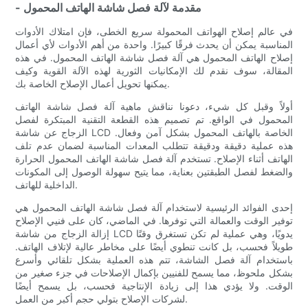
- مقدمة لآلة فصل شاشة الهاتف المحمول
في عالم إصلاح الهواتف المحمولة سريع الخطى، فإن امتلاك الأدوات
المناسبة يمكن أن يحدث فرقًا كبيرًا. واحدة من أهم الأدوات لأي أعمال
إصلاح الهاتف المحمول هي آلة فصل شاشة الهاتف المحمول. في هذه
المقالة، سوف نقدم لك الإمكانيات الثورية لهذه الآلة القوية وكيف
يمكنها تحويل أعمال الإصلاح الخاصة بك.
أولاً وقبل كل شيء، دعونا نناقش ماهية آلة فصل شاشة الهاتف
المحمول في الواقع. تم تصميم هذه القطعة التقنية المبتكرة لفصل
الزجاج عن شاشة LCD الخاصة بالهاتف المحمول بشكل آمن وفعال.
هذه عملية دقيقة ودقيقة تتطلب المعدات المناسبة لضمان عدم تلف
الهاتف أثناء الإصلاح. تستخدم آلة فصل شاشة الهاتف المحمول الحرارة
والضغط لفصل الطبقتين بعناية، مما يتيح سهولة الوصول إلى المكونات
الداخلية للهاتف.
إحدى الفوائد الرئيسية لاستخدام آلة فصل شاشة الهاتف المحمول هي
توفير الوقت والعمالة التي توفرها. في الماضي، كان على فنيي الإصلاح
إزالة الزجاج من شاشة LCD يدويًا، وهي عملية لم تكن تستغرق وقتًا
طويلاً فحسب، بل كانت تنطوي أيضًا على مخاطر عالية لإتلاف الهاتف.
باستخدام آلة فصل الشاشة، تتم هذه العملية بشكل تلقائي وأسرع
بشكل ملحوظ، مما يسمح للفنيين بإكمال الإصلاحات في جزء صغير من
الوقت. ولا يؤدي هذا إلى زيادة الإنتاجية فحسب، بل يسمح أيضًا
لشركات الإصلاح بتولي حجم أكبر من العمل.