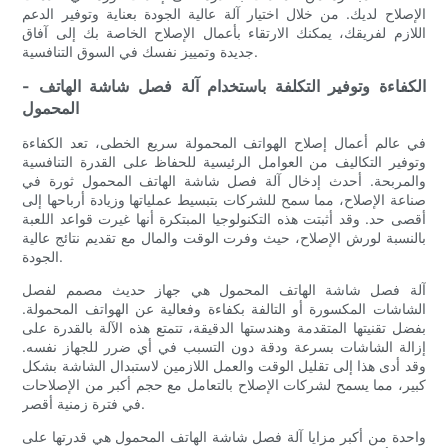
الإصلاح لديك. من خلال اختيار آلة عالية الجودة بعناية وتوفير الدعم
اللازم لفريقك، يمكنك الارتقاء بأعمال الإصلاح الخاصة بك إلى آفاق
جديدة وتمييز نفسك في السوق التنافسية.
- الكفاءة وتوفير التكلفة باستخدام آلة فصل شاشة الهاتف
المحمول
في عالم أعمال إصلاح الهواتف المحمولة سريع الخطى، تعد الكفاءة
وتوفير التكاليف من العوامل الرئيسية للحفاظ على القدرة التنافسية
والمربحة. أحدث إدخال آلة فصل شاشة الهاتف المحمول ثورة في
صناعة الإصلاح، مما سمح للشركات بتبسيط عملياتها وزيادة أرباحها إلى
أقصى حد. وقد أثبتت هذه التكنولوجيا المبتكرة أنها غيرت قواعد اللعبة
بالنسبة لورش الإصلاح، حيث وفرت الوقت والمال مع تقديم نتائج عالية
الجودة.
آلة فصل شاشة الهاتف المحمول هي جهاز حديث مصمم لفصل
الشاشات المكسورة أو التالفة بكفاءة وفعالية عن الهواتف المحمولة.
بفضل تقنيتها المتقدمة وهندستها الدقيقة، تتمتع هذه الآلة بالقدرة على
إزالة الشاشات بسرعة ودقة دون التسبب في أي ضرر للجهاز نفسه.
وقد أدى هذا إلى تقليل الوقت والعمل اللازمين لاستبدال الشاشة بشكل
كبير، مما يسمح لشركات الإصلاح بالتعامل مع حجم أكبر من الإصلاحات
في فترة زمنية أقصر.
واحدة من أكبر مزايا آلة فصل شاشة الهاتف المحمول هي قدرتها على