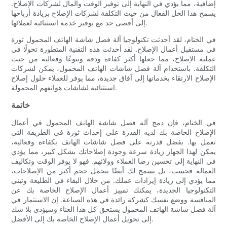
إضافية، مما يؤدي في النهاية إلى توفير الوقت والمال لشركات الإصلاح.
يسمح هذا الحل الفعال من حيث التكلفة لشركات الإصلاح بزيادة أرباحها
إلى أقصى حد مع توفير خدمة استثنائية لعملائها.
في الختام، لقد أحدثت تكنولوجيا آلة فصل شاشة الهاتف المحمول ثورة
في مستقبل أعمال الإصلاح. لقد أحدثت هذه التقنية المتطورة تحولًا في
عملية الإصلاح، مما جعلها أكثر كفاءة ودقة وتنوعًا وفعالية من حيث
التكلفة. باستخدام آلة فصل شاشات الهاتف المحمول، يمكن لشركات
الإصلاح الارتقاء بخدماتها إلى آفاق جديدة، مما يوفر للعملاء حلول إصلاح
استثنائية لشاشات هواتفهم المحمولة.
خاتمة
في الختام، فإن دمج آلة فصل شاشة الهاتف المحمول في أعمال
الإصلاح الخاصة بك لديه القدرة على إحداث ثورة في الطريقة التي
تعمل بها. بفضل قدرته على فصل شاشات الهاتف بكفاءة وفعالية،
يمكن لهذا الجهاز زيادة سرعة وجودة إصلاحاتك بشكل كبير، مما يؤدي
في النهاية إلى تحسين رضا العملاء وولائهم. فهو لا يوفر الوقت وتكاليف
العمالة فحسب، بل يسمح لك أيضًا بتحمل حجم أكبر من الإصلاحات،
مما يؤدي إلى زيادة إيرادات عملك. من خلال البقاء في الطليعة وتبني
التكنولوجيا الجديدة، يمكنك تمييز أعمال الإصلاح الخاصة بك عن
المنافسة ووضع نفسك كشركة رائدة في هذه الصناعة. إن الاستثمار في
آلة فصل شاشة الهاتف المحمول يستحق كل هذا العناء وسيؤدي بلا شك
إلى تحويل أعمال الإصلاح الخاصة بك إلى الأفضل.