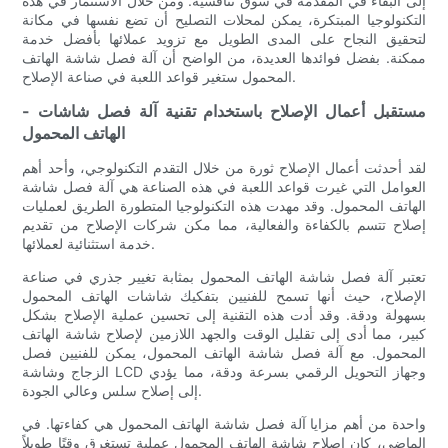
إلى البقاء في المقدمة في سوق تنافسية. ومن خلال الاستثمار في هذه
التكنولوجيا المبتكرة، يمكن لمحلات التصليح أن تضع نفسها في مكانة
لتحقيق النجاح على المدى الطويل مع تزويد عملائها بأفضل خدمة
ممكنة. بفضل فوائدها العديدة، من الواضح أن آلة فصل شاشة الهاتف
المحمول ستغير قواعد اللعبة في صناعة الإصلاح.
- مستقبل أعمال الإصلاح باستخدام تقنية آلة فصل شاشات
الهاتف المحمول
لقد أحدثت أعمال الإصلاح ثورة من خلال التقدم التكنولوجي، وأحد أهم
العوامل التي غيرت قواعد اللعبة في هذه الصناعة هي آلة فصل شاشة
الهاتف المحمول. وقد مهدت هذه التكنولوجيا المتطورة الطريق لعمليات
إصلاح تتسم بالكفاءة والفعالية، مما مكن شركات الإصلاح من تقديم
خدمة استثنائية لعملائها.
تعتبر آلة فصل شاشة الهاتف المحمول بمثابة تغيير جذري في صناعة
الإصلاح، حيث أنها تسمح للفنيين بتفكيك شاشات الهاتف المحمول
بسهولة ودقة. وقد أدت هذه التقنية إلى تحسين عملية الإصلاح بشكل
كبير، مما أدى إلى تقليل الوقت والجهد اللازمين لإصلاح شاشة الهاتف
المحمول. مع آلة فصل شاشة الهاتف المحمول، يمكن للفنيين فصل
الزجاج وشاشة LCD وجهاز التحويل الرقمي بسرعة ودقة، مما يؤدي
إلى إصلاح سلس وعالي الجودة.
واحدة من أهم مزايا آلة فصل شاشة الهاتف المحمول هي كفاءتها. في
الماضي، كان إصلاح شاشة الهاتف المحمول عملية تستغرق وقتًا طويلاً