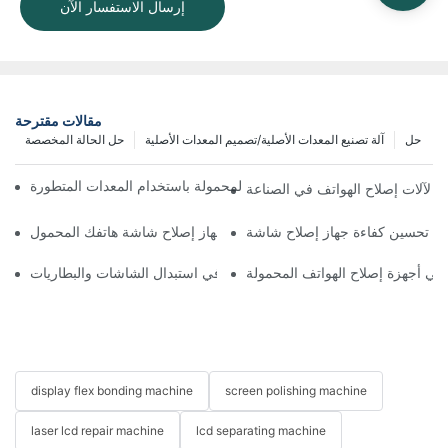
إرسال الاستفسار الآن
مقالات مقترحة
حل
آلة تصنيع المعدات الأصلية/تصميم المعدات الأصلية
حل الحالة المخصصة
ة تحسين سير عمل إصلاح الهواتف المحمولة باستخدام المعدات المتطورة
يئي لآلات إصلاح الهواتف في الصناعة
اختيار الملحقات المناسبة لجهاز إصلاح شاشة هاتفك المحمول
ة في أجهزة إصلاح الهواتف المحمولة
استخدامات أجهزة إصلاح الهواتف في استبدال الشاشات والبطاريات
display flex bonding machine
screen polishing machine
laser lcd repair machine
lcd separating machine