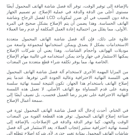
بالإضافة إلى توفير الوقت، توفر آلة فصل شاشة الهاتف المحمول أيضًا
مستوى أعلى من الدقة والدقة في عملية الإصلاح. تم تصميم الجهاز
لفصل الزجاج وشاشة LCD بدقة دون التسبب في أي ضرر لمكونات
الهاتف الحساسة. وهذا يضمن أن يتم الإصلاح بشكل صحيح في المرة
الأولى، مما يقلل من احتمالية إعادة العمل المكلفة أو عدم رضا العملاء.
علاوة على ذلك، فإن آلة فصل شاشة الهاتف المحمول متعددة
الاستخدامات بشكل لا يصدق ويمكن استخدامها لمجموعة واسعة من
موديلات الهواتف وأحجام الشاشات. وهذا يعني أن شركات الإصلاح
يمكنها الاستثمار في جهاز واحد يمكن استخدامه في غالبية مهام الإصلاح
الخاصة بها، مما يوفر تكلفة شراء قطع متعددة من المعدات.
من المزايا المهمة الأخرى لاستخدام آلة فصل شاشة الهاتف المحمول
هي اللمسة النهائية الاحترافية وعالية الجودة التي توفرها. عندما يتم
إصلاح الهاتف باستخدام هذا الجهاز، تكون النتيجة لمسة نهائية سلسة
ونقية على قدم المساواة مع الهاتف الأصلي. لا تعمل هذه اللمسة
النهائية الاحترافية على تعزيز رضا العميل فحسب، بل تضيف أيضًا إلى
سمعة أعمال الإصلاح.
في الختام، أحدث إدخال آلة فصل شاشة الهاتف المحمول ثورة في
صناعة إصلاح الهاتف المحمول. توفر هذه القطعة القوية من المعدات
الوقت والجهد، كما توفر الدقة والدقة في الإصلاحات، بالإضافة إلى
لمسة نهائية احترافية ستثير إعجاب العملاء. يعد الاستثمار في آلة فصل
شاشات الهاتف المحمول بمثابة تغيير جذري لأي شركة إصلاح تتطلع إلى