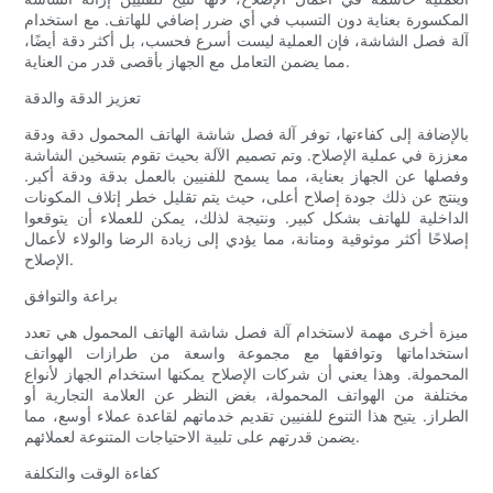
المكسورة بعناية دون التسبب في أي ضرر إضافي للهاتف. مع استخدام
آلة فصل الشاشة، فإن العملية ليست أسرع فحسب، بل أكثر دقة أيضًا،
مما يضمن التعامل مع الجهاز بأقصى قدر من العناية.
تعزيز الدقة والدقة
بالإضافة إلى كفاءتها، توفر آلة فصل شاشة الهاتف المحمول دقة ودقة
معززة في عملية الإصلاح. وتم تصميم الآلة بحيث تقوم بتسخين الشاشة
وفصلها عن الجهاز بعناية، مما يسمح للفنيين بالعمل بدقة ودقة أكبر.
وينتج عن ذلك جودة إصلاح أعلى، حيث يتم تقليل خطر إتلاف المكونات
الداخلية للهاتف بشكل كبير. ونتيجة لذلك، يمكن للعملاء أن يتوقعوا
إصلاحًا أكثر موثوقية ومتانة، مما يؤدي إلى زيادة الرضا والولاء لأعمال
الإصلاح.
براعة والتوافق
ميزة أخرى مهمة لاستخدام آلة فصل شاشة الهاتف المحمول هي تعدد
استخداماتها وتوافقها مع مجموعة واسعة من طرازات الهواتف
المحمولة. وهذا يعني أن شركات الإصلاح يمكنها استخدام الجهاز لأنواع
مختلفة من الهواتف المحمولة، بغض النظر عن العلامة التجارية أو
الطراز. يتيح هذا التنوع للفنيين تقديم خدماتهم لقاعدة عملاء أوسع، مما
يضمن قدرتهم على تلبية الاحتياجات المتنوعة لعملائهم.
كفاءة الوقت والتكلفة