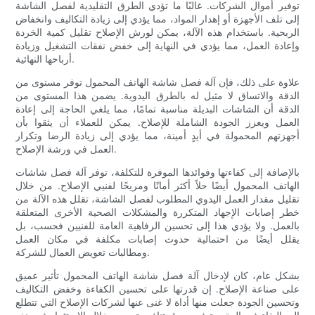
توفير أموال الشركات. غالبًا ما تؤدي الطرق التقليدية لفصل الشاشة
إلى تلف الأجهزة أو إهدار المواد، مما يؤدي إلى زيادة التكاليف وانخفاض
الربحية. باستخدام هذه الآلة، يمكن لورش الإصلاح تقليل كمية الخردة
وإعادة العمل، مما يؤدي في النهاية إلى خفض نفقات التشغيل وزيادة
أرباحها النهائية.
علاوة على ذلك، فإن آلة فصل شاشة الهاتف المحمول توفر مستوى من
الدقة والاتساق لا مثيل له بالطرق اليدوية. يضمن هذا المستوى من
الدقة أن الشاشات البديلة مناسبة تمامًا، مما يلغي الحاجة إلى إعادة
العمل ويعزز الجودة الشاملة للإصلاح. يمكن للعملاء أن يثقوا بأن
أجهزتهم المحمولة في أيدٍ أمينة، مما يؤدي إلى زيادة الرضا وتكرار
العمل في ورشة الإصلاح.
بالإضافة إلى كفاءتها وفوائدها الموفرة للتكلفة، توفر آلة فصل شاشات
الهاتف المحمول أيضًا حلاً أكثر أمانًا ومريحًا لفنيي الإصلاح. من خلال
تقليل مقدار العمل اليدوي المطلوب لفصل الشاشة، تقلل هذه الآلة من
خطر إصابات الإجهاد المتكررة والمشكلات الصحية الأخرى المتعلقة
بالعمل. ولا يؤدي هذا إلى تحسين الرفاهية العامة للفنيين فحسب، بل
يقلل أيضًا من احتمالية حدوث إصابات مكلفة في مكان العمل
ومطالبات تعويض العمال للشركة.
بشكل عام، كان لإدخال آلة فصل شاشة الهاتف المحمول تأثير عميق
على صناعة الإصلاح. إن قدرتها على تحسين الكفاءة وخفض التكاليف
وتحسين الجودة جعلت منها أداة لا غنى عنها لشركات الإصلاح التي تتطلع