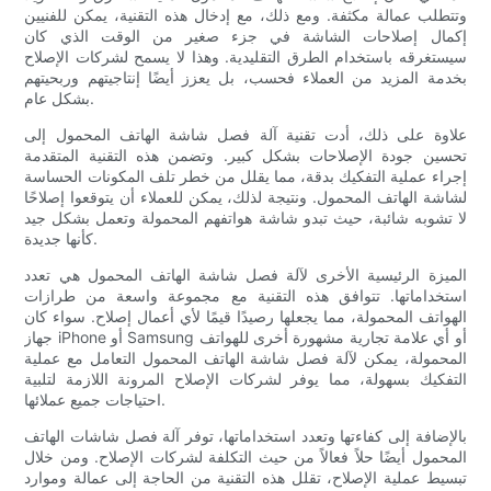
وتتطلب عمالة مكثفة. ومع ذلك، مع إدخال هذه التقنية، يمكن للفنيين
إكمال إصلاحات الشاشة في جزء صغير من الوقت الذي كان
سيستغرقه باستخدام الطرق التقليدية. وهذا لا يسمح لشركات الإصلاح
بخدمة المزيد من العملاء فحسب، بل يعزز أيضًا إنتاجيتهم وربحيتهم
بشكل عام.
علاوة على ذلك، أدت تقنية آلة فصل شاشة الهاتف المحمول إلى
تحسين جودة الإصلاحات بشكل كبير. وتضمن هذه التقنية المتقدمة
إجراء عملية التفكيك بدقة، مما يقلل من خطر تلف المكونات الحساسة
لشاشة الهاتف المحمول. ونتيجة لذلك، يمكن للعملاء أن يتوقعوا إصلاحًا
لا تشوبه شائبة، حيث تبدو شاشة هواتفهم المحمولة وتعمل بشكل جيد
كأنها جديدة.
الميزة الرئيسية الأخرى لآلة فصل شاشة الهاتف المحمول هي تعدد
استخداماتها. تتوافق هذه التقنية مع مجموعة واسعة من طرازات
الهواتف المحمولة، مما يجعلها رصيدًا قيمًا لأي أعمال إصلاح. سواء كان
جهاز iPhone أو Samsung أو أي علامة تجارية مشهورة أخرى للهواتف
المحمولة، يمكن لآلة فصل شاشة الهاتف المحمول التعامل مع عملية
التفكيك بسهولة، مما يوفر لشركات الإصلاح المرونة اللازمة لتلبية
احتياجات جميع عملائها.
بالإضافة إلى كفاءتها وتعدد استخداماتها، توفر آلة فصل شاشات الهاتف
المحمول أيضًا حلاً فعالاً من حيث التكلفة لشركات الإصلاح. ومن خلال
تبسيط عملية الإصلاح، تقلل هذه التقنية من الحاجة إلى عمالة وموارد