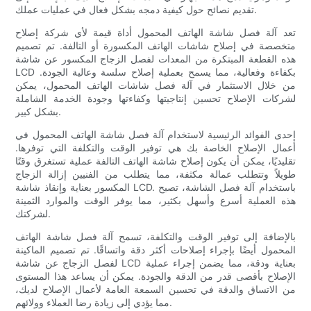
تقديم نصائح حول كيفية دمجه بشكل فعال في عمليات عملك.
تعد آلة فصل شاشة الهاتف المحمول أداة قيمة لأي شركة إصلاح
متخصصة في إصلاح شاشات الهاتف المكسورة أو التالفة. تم تصميم
هذه القطعة المبتكرة من المعدات لفصل الزجاج المكسور عن شاشة
LCD بكفاءة وفعالية، مما يسمح بعملية إصلاح سلسة وعالية الجودة.
من خلال الاستثمار في آلة فصل شاشات الهاتف المحمول، يمكن
لشركات الإصلاح تحسين إنتاجيتها وكفاءتها وجودة الخدمة الشاملة
بشكل كبير.
إحدى الفوائد الرئيسية لاستخدام آلة فصل شاشة الهاتف المحمول في
أعمال الإصلاح الخاصة بك هي توفير الوقت والتكلفة التي توفرها.
تقليديًا، يمكن أن يكون إصلاح شاشة الهاتف التالفة عملية تستغرق وقتًا
طويلاً وتتطلب عمالة مكثفة، مما يتطلب من الفنيين إزالة الزجاج
المكسور بعناية وإنقاذ شاشة LCD. باستخدام آلة فصل الشاشة، تصبح
هذه العملية أسرع وأسهل بكثير، مما يوفر الوقت والموارد الثمينة
لشركتك.
بالإضافة إلى توفير الوقت والتكلفة، تسمح آلة فصل شاشة الهاتف
المحمول أيضًا بإجراء إصلاحات أكثر دقة واتساقًا. تم تصميم الماكينة
لفصل الزجاج عن شاشة LCD بعناية ودقة، مما يضمن إجراء عملية
الإصلاح بأقصى قدر من الدقة والجودة. يمكن أن يساعد هذا المستوى
من الاتساق والدقة في تحسين السمعة العامة لأعمال الإصلاح لديك،
مما يؤدي إلى زيادة رضا العملاء وولائهم.