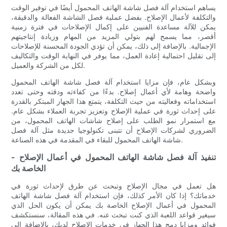
يساهم استخدام آلة فصل شاشة الهاتف المحمول أيضًا في توفير الوقت
والتكلفة لأعمال الإصلاح. بفضل عملية فصل الشاشة الفعالة والدقيقة،
يمكن للآلة مساعدة الفنيين على إكمال الإصلاحات في فترة زمنية
أقصر، مما يسمح لهم بتولي المزيد من المهام وزيادة إنتاجيتهم
الإجمالية. بالإضافة إلى ذلك، يمكن أن تؤدي الجودة المحسنة للإصلاحات
إلى تقليل احتمالية إعادة العمل، مما يوفر في النهاية الوقت والتكاليف
لكل من الشركة والعميل.
وبشكل عام، فإن مزايا استخدام آلة فصل شاشة الهاتف المحمول
واضحة وهامة لأي أعمال إصلاح. بدءًا من كفاءته ودقته وحتى تعدد
استخداماته وفعاليته من حيث التكلفة، يتمتع هذا الجهاز المبتكر بالقدرة
على إحداث ثورة في عملية الإصلاح وتعزيز تجربة العملاء بشكل عام.
مع استمرار نمو الطلب على إصلاح شاشات الهاتف المحمول، من
الضروري لشركات الإصلاح أن تتبنى تكنولوجيا جديدة مثل آلة فصل
شاشة الهاتف المحمول للبقاء في المقدمة في هذه الصناعة.
- تنفيذ آلة فصل شاشة الهاتف المحمول في أعمال الإصلاح
الخاصة بك
هل تعمل في مجال الإصلاح وتبحث عن طرق لإحداث ثورة في
خدماتك؟ إذا كان الأمر كذلك، فإن استخدام آلة فصل شاشة الهاتف
المحمول في أعمال الإصلاح الخاصة بك يمكن أن يكون الحل الذي
سيغير قواعد اللعبة الذي كنت تبحث عنه. في هذه المقالة، سنستكشف
فوائد ومزايا دمج هذا الجهاز في خدمات الإصلاح لديك، بالإضافة إلى