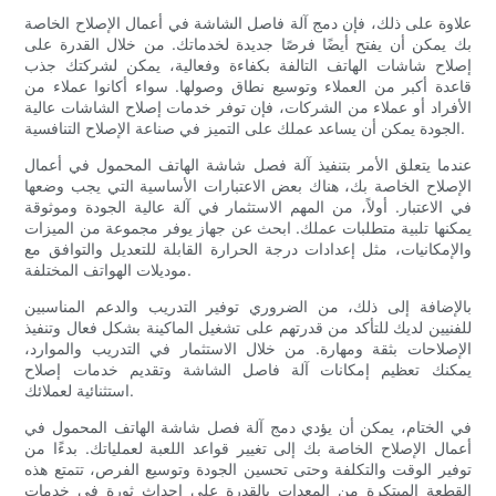
علاوة على ذلك، فإن دمج آلة فاصل الشاشة في أعمال الإصلاح الخاصة
بك يمكن أن يفتح أيضًا فرصًا جديدة لخدماتك. من خلال القدرة على
إصلاح شاشات الهاتف التالفة بكفاءة وفعالية، يمكن لشركتك جذب
قاعدة أكبر من العملاء وتوسيع نطاق وصولها. سواء أكانوا عملاء من
الأفراد أو عملاء من الشركات، فإن توفر خدمات إصلاح الشاشات عالية
الجودة يمكن أن يساعد عملك على التميز في صناعة الإصلاح التنافسية.
عندما يتعلق الأمر بتنفيذ آلة فصل شاشة الهاتف المحمول في أعمال
الإصلاح الخاصة بك، هناك بعض الاعتبارات الأساسية التي يجب وضعها
في الاعتبار. أولاً، من المهم الاستثمار في آلة عالية الجودة وموثوقة
يمكنها تلبية متطلبات عملك. ابحث عن جهاز يوفر مجموعة من الميزات
والإمكانيات، مثل إعدادات درجة الحرارة القابلة للتعديل والتوافق مع
موديلات الهواتف المختلفة.
بالإضافة إلى ذلك، من الضروري توفير التدريب والدعم المناسبين
للفنيين لديك للتأكد من قدرتهم على تشغيل الماكينة بشكل فعال وتنفيذ
الإصلاحات بثقة ومهارة. من خلال الاستثمار في التدريب والموارد،
يمكنك تعظيم إمكانات آلة فاصل الشاشة وتقديم خدمات إصلاح
استثنائية لعملائك.
في الختام، يمكن أن يؤدي دمج آلة فصل شاشة الهاتف المحمول في
أعمال الإصلاح الخاصة بك إلى تغيير قواعد اللعبة لعملياتك. بدءًا من
توفير الوقت والتكلفة وحتى تحسين الجودة وتوسيع الفرص، تتمتع هذه
القطعة المبتكرة من المعدات بالقدرة على إحداث ثورة في خدمات