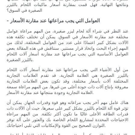
ونتائجها النهائية. فهل قمت بمقارنة أسعار ماكينات اللحام بالليزر
الصغيرة في السوق؟
- العوامل التي يجب مراعاتها عند مقارنة الأسعار
عند النظر في شراء آلة لحام ليزر صغيرة، من المهم مراعاة عوامل
مختلفة عند مقارنة الأسعار في السوق. يمكن أن تختلف تكلفة هذه
الآلات بشكل كبير اعتمادًا على عدد من العوامل المختلفة، لذلك من
المهم إجراء البحث واتخاذ قرار مستنير. سنناقش في هذه المقالة بعض
العوامل الأساسية التي يجب مراعاتها عند مقارنة أسعار آلات اللحام
بالليزر الصغيرة.
من أول الأشياء التي يجب مراعاتها عند مقارنة أسعار آلات اللحام
بالليزر الصغيرة هي العلامة التجارية. قد تقدم العلامات التجارية
المختلفة آلات بأسعار مختلفة، وقد تكون بعض العلامات التجارية
معروفة بإنتاج آلات ذات جودة أعلى من غيرها. من المهم مراعاة سمعة
العلامة التجارية وجودة منتجاتها عند مقارنة الأسعار.
هناك عامل مهم آخر يجب مراعاته وهو قوة وقدرات الجهاز. يمكن أن
تؤثر قوة آلة اللحام بالليزر بشكل كبير على سعرها، حيث أن الآلات ذات
قدرات الطاقة الأعلى غالبًا ما تكون أكثر تكلفة. من المهم مراعاة
الاحتياجات المحددة لمشاريع اللحام الخاصة بك والعثور على آلة توفر
التوازن الصحيح بين القوة والإمكانيات التي تلبي احتياجاتك.