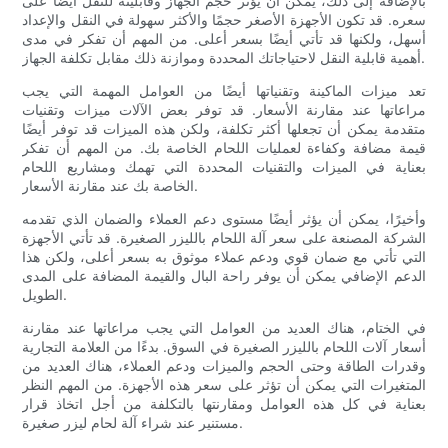
بالإضافة إلى ذلك، يمكن أن يؤثر حجم الجهاز وقابليته للنقل أيضًا على
سعره. قد تكون الأجهزة الأصغر حجمًا والأكثر سهولة في النقل والإعداد
أسهل، ولكنها قد تأتي أيضًا بسعر أعلى. من المهم أن تفكر في مدى
أهمية قابلية النقل لاحتياجاتك المحددة وموازنة ذلك مقابل تكلفة الجهاز.
تعد ميزات الماكينة وتقنياتها أيضًا من العوامل المهمة التي يجب
مراعاتها عند مقارنة الأسعار. قد توفر بعض الآلات ميزات وتقنيات
متقدمة يمكن أن تجعلها أكثر تكلفة، ولكن هذه الميزات قد توفر أيضًا
قيمة مضافة وكفاءة لعمليات اللحام الخاصة بك. من المهم أن تفكر
بعناية في الميزات والتقنيات المحددة التي تهمك ومشاريع اللحام
الخاصة بك عند مقارنة الأسعار.
وأخيرًا، يمكن أن يؤثر أيضًا مستوى دعم العملاء والضمان الذي تقدمه
الشركة المصنعة على سعر آلة اللحام بالليزر الصغيرة. قد تأتي الأجهزة
التي تأتي مع ضمان قوي ودعم عملاء موثوق به بسعر أعلى، ولكن هذا
الدعم الإضافي يمكن أن يوفر راحة البال والقيمة المضافة على المدى
الطويل.
في الختام، هناك العديد من العوامل التي يجب مراعاتها عند مقارنة
أسعار آلات اللحام بالليزر الصغيرة في السوق. بدءًا من العلامة التجارية
وقدرات الطاقة وحتى الحجم والميزات ودعم العملاء، هناك العديد من
المتغيرات التي يمكن أن تؤثر على سعر هذه الأجهزة. من المهم النظر
بعناية في كل هذه العوامل ومقارنتها بالتكلفة من أجل اتخاذ قرار
مستنير عند شراء آلة لحام ليزر صغيرة.