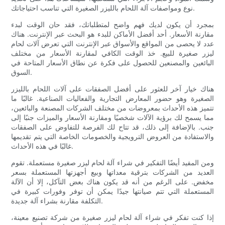
نوع ومواصفات آلة اللحام بالليزر الصغيرة التي تناسب احتياجاتك.
بمجرد أن يكون لديك فهم واضح لمتطلباتك، فقد حان الوقت لبدء
مقارنة الأسعار. أحد أفضل الأماكن للبدء هو البحث عبر الإنترنت. هناك
عدد لا يحصى من المواقع والأسواق عبر الإنترنت التي تعرض آلات لحام
ليزر صغيرة للبيع. خذ الوقت الكافي لمقارنة الأسعار من مختلف
البائعين والمصنعين للحصول على فكرة عن نطاق الأسعار المتاحة في
السوق.
هناك خيار آخر للعثور على أفضل الصفقات على آلات اللحام بالليزر
الصغيرة وهو حضور المعارض التجارية والفعاليات الصناعية. غالبًا ما
تتميز هذه الأحداث بمعروضات من مختلف الشركات المصنعة والبائعين،
مما يسمح لك برؤية الآلات شخصيًا ومقارنة الأسعار والميزات جنبًا إلى
جنب. بالإضافة إلى ذلك، قد تتاح لك الفرصة للتفاوض على الصفقات
والاستفادة من العروض الترويجية والخصومات الخاصة التي يتم تقديمها
غالبًا في هذه الأحداث.
ومن المفيد أيضًا التفكير في شراء آلة لحام ليزر صغيرة مستعملة. تقوم
العديد من الشركات بترقية معداتها وبيع أجهزتها المستعملة بسعر
مخفض. على الرغم من أنه قد يكون هناك بعض التآكل، إلا أن الآلة
المستعملة التي تتم صيانتها جيدًا يمكن أن توفر وفورات كبيرة في
التكلفة مقارنة بشراء آلة جديدة.
إذا كنت تفكر في شراء آلة لحام ليزر صغيرة من شركة تصنيع معينة،