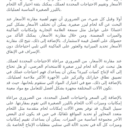
الأسعار وتقييم الاحتياجات المحددة لعملك، يمكنك بثقة اختيار آلة اللحام
بالليزر الصغيرة المناسبة لعملياتك.
أولا وقبل كل شيء، من الضروري أن نفهم أهمية مقارنة الأسعار عند
البحث عن آلة لحام ليزر صغيرة. يمكن أن تختلف الأسعار بشكل كبير
اعتمادًا على عوامل مثل سمعة العلامة التجارية وإمكانيات الماكينة
والميزات المضمنة. ومن خلال مقارنة الأسعار، يمكنك التأكد من
حصولك على أفضل قيمة لاستثمارك. بالإضافة إلى ذلك، تتيح لك مقارنة
الأسعار تحديد الميزانية والعثور على الماكينة التي تلبي احتياجاتك دون
الإسراف في الإنفاق.
عند مقارنة الأسعار، من الضروري مراعاة الاحتياجات المحددة لعملك.
هل تبحث عن آلة لحام ليزر صغيرة للاستخدام العرضي، أو هل تحتاج
إلى آلة لإنتاج كميات كبيرة؟ يمكن أن يساعدك فهم احتياجات عملك في
تضييق نطاق خياراتك والتركيز على الأجهزة الأكثر ملاءمة لعملياتك.
بالإضافة إلى ذلك، ضع في اعتبارك المواد التي ستقوم بلحامها، حيث قد
تكون الآلات المختلفة مجهزة بشكل أفضل للتعامل مع مواد معينة.
بالإضافة إلى السعر واحتياجات العمل المحددة، من الضروري مراعاة
إمكانيات وميزات آلات اللحام بالليزر الصغيرة التي تقوم بمقارنتها. على
سبيل المثال، قد توفر بعض الآلات إمكانات لحام متقدمة مثل اللحام
متعدد المحاور أو تحديد المواقع تلقائيًا، في حين قد يكون لدى البعض
الآخر مجموعة أساسية من الميزات. يمكن أن يساعدك تقييم إمكانيات
وميزات كل آلة في تحديد الآلة التي ستلبي متطلبات الإنتاج الخاصة بك