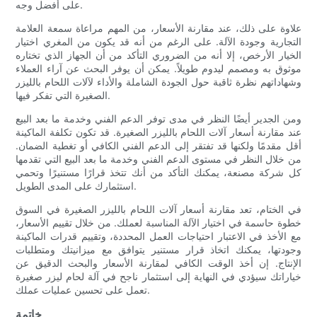
على أفضل وجه.
علاوة على ذلك، عند مقارنة الأسعار، من المهم مراعاة سمعة العلامة
التجارية وجودة الآلة. على الرغم من أنه قد يكون من المغري اختيار
الخيار الأرخص، إلا أنه من الضروري التأكد من أن الجهاز الذي تختاره
موثوق به ومصمم ليدوم طويلاً. يمكن أن يوفر البحث عن آراء العملاء
وشهاداتهم نظرة ثاقبة حول الجودة الشاملة والأداء لآلات اللحام بالليزر
الصغيرة التي تفكر فيها.
ومن الجدير أيضًا النظر في مدى توفر الدعم الفني وخدمة ما بعد البيع
عند مقارنة أسعار آلات اللحام بالليزر الصغيرة. قد تكون تكلفة الماكينة
أقل مقدمًا ولكنها قد تفتقر إلى الدعم الفني الكافي أو تغطية الضمان.
من خلال النظر في مستوى الدعم الفني وخدمة ما بعد البيع التي تقدمها
كل شركة مصنعة، يمكنك التأكد من أنك تتخذ قرارًا مستنيرًا وتحمي
استثمارك على المدى الطويل.
في الختام، تعد مقارنة أسعار آلات اللحام بالليزر الصغيرة في السوق
خطوة حاسمة في اختيار الآلة المناسبة لعملك. من خلال تقييم الأسعار،
مع الأخذ في الاعتبار احتياجات العمل المحددة، وتقييم قدرات الماكينة
وجودتها، يمكنك اتخاذ قرار مستنير يتوافق مع ميزانيتك ومتطلبات
الإنتاج. إن أخذ الوقت الكافي لمقارنة الأسعار والبحث الدقيق عن
خياراتك سيؤدي في النهاية إلى استثمار ناجح في آلة لحام ليزر صغيرة
تعمل على تحسين عمليات عملك.
خاتمة