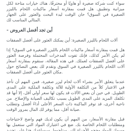
سواء كنت شركة صغيرة أو هاويًا أو محترفًا، هناك خيارات متاحة لكل
ميزانية وتطبيق. هل قمت بمقارنة أسعار ماكينات اللحام بالليزر
الصغيرة في السوق؟ حان الوقت لبدء البحث والعثور على الجهاز
المثالي المناسب لك.
- أين تجد أفضل العروض
آلات اللحام بالليزر الصغيرة: أين يمكنك العثور على أفضل الصفقات
هل قمت بمقارنة أسعار ماكينات اللحام بالليزر الصغيرة في السوق؟ إذا
لم يكن الأمر كذلك، فإنك تفوت المدخرات المحتملة وفرصة العثور
على أفضل الصفقات لعملك. في هذه المقالة، سنقوم بمقارنة أسعار
آلات اللحام بالليزر الصغيرة في السوق ونقدم لك بعض النصائح حول
مكان العثور على أفضل الصفقات.
عندما يتعلق الأمر بشراء آلات لحام ليزر صغيرة، فمن المهم أن تأخذ
في الاعتبار كلاً من التكلفة الأولية للآلة وتكلفة الملكية على المدى
الطويل. في حين أن بعض الآلات قد يكون لها سعر أولي أقل، إلا أنها قد
تكلفك المزيد على المدى الطويل بسبب تكاليف الصيانة والإصلاح. من
ناحية أخرى، قد توفر الماكينة ذات السعر الأعلى أداءً أفضل وتتطلب
صيانة أقل، مما يوفر لك المال بمرور الوقت.
قبل مقارنة الأسعار، من المهم أن يكون لديك فهم واضح لاحتياجات
ومتطلبات اللحام الخاصة بك. ضع في اعتبارك المواد التي ستعمل بها
وسمك المواد وحجم الأجزاء التي ستلحمها. سيساعدك هذا على تحديد