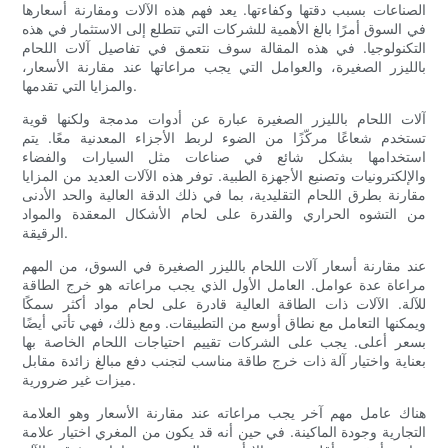
الصناعات بسبب دقتها وكفاءتها. يعد فهم هذه الآلات ومقارنة أسعارها
في السوق أمرًا بالغ الأهمية للشركات التي تتطلع إلى الاستثمار في هذه
التكنولوجيا. في هذه المقالة سوف نتعمق في تفاصيل آلات اللحام
بالليزر الصغيرة، والعوامل التي يجب مراعاتها عند مقارنة الأسعار،
والمزايا التي تقدمها.
آلات اللحام بالليزر الصغيرة عبارة عن أدوات مدمجة ولكنها قوية
تستخدم شعاعًا مركّزًا من الضوء لربط الأجزاء المعدنية معًا. يتم
استخدامها بشكل شائع في صناعات مثل السيارات والفضاء
والإلكترونيات وتصنيع الأجهزة الطبية. توفر هذه الآلات العديد من المزايا
مقارنة بطرق اللحام التقليدية، بما في ذلك الدقة العالية والحد الأدنى
من التشوه الحراري والقدرة على لحام الأشكال المعقدة والمواد
الرقيقة.
عند مقارنة أسعار آلات اللحام بالليزر الصغيرة في السوق، من المهم
مراعاة عدة عوامل. العامل الأول الذي يجب مراعاته هو خرج الطاقة
للآلة. الآلات ذات الطاقة العالية قادرة على لحام مواد أكثر سمكًا
ويمكنها التعامل مع نطاق أوسع من التطبيقات. ومع ذلك، فهي تأتي أيضًا
بسعر أعلى. يجب على الشركات تقييم احتياجات اللحام الخاصة بها
بعناية واختيار آلة ذات خرج طاقة مناسب لتجنب دفع مبالغ زائدة مقابل
ميزات غير ضرورية.
هناك عامل مهم آخر يجب مراعاته عند مقارنة الأسعار وهو العلامة
التجارية وجودة الماكينة. في حين أنه قد يكون من المغري اختيار علامة