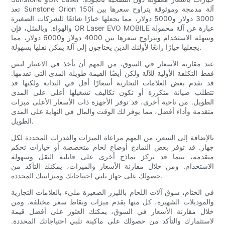
تعد Sunstone Orion 150i آلة مدمجة وموثوقة يتراوح سعرها بين
3000 دولار و5000 دولار، مما يجعلها خيارًا شائعًا للشركات الصغيرة
والهواة. وبالمثل، فإن OR Laser EVO MOBILE عبارة عن آلة محمولة
وسهلة الاستخدام ويتراوح سعرها بين 4000 دولار و6000 دولار، مما
يجعلها خيارًا رائعًا لأولئك الذين يحتاجون إلى آلة يمكن نقلها بسهولة.
عند مقارنة الأسعار في السوق، من المهم أن تأخذ في الاعتبار ليس
فقط التكلفة الأولية للآلة ولكن أيضًا القيمة طويلة المدى التي تقدمها.
قد تقدم بعض العلامات التجارية أسعارًا أقل في البداية ولكنها قد
تتطلب صيانة متكررة أو تكون تكاليف تشغيلها أعلى على المدى
الطويل. من ناحية أخرى، قد توفر الأجهزة ذات الأسعار الأعلى ميزات
متقدمة وأداء أفضل، مما يوفر لك الوقت والمال في النهاية على المدى
الطويل.
بالإضافة إلى السعر، من المهم مراعاة الميزات والقدرات المحددة لكل
جهاز. قد توفر بعض النماذج أوضاع لحام متخصصة أو خيارات تحكم
متقدمة، بينما قد تركز نماذج أخرى على قابلية النقل وسهولة
الاستخدام. ومن خلال مقارنة الأسعار والميزات، يمكنك التأكد من
حصولك على جهاز يلبي احتياجاتك وميزانيتك المحددة.
في الختام، سوق آلات اللحام بالليزر الصغيرة مليء بالعلامات التجارية
والموديلات الشهيرة، كل منها يقدم ميزات ونقاط سعر مختلفة. ومن
خلال مقارنة الأسعار في السوق، يمكنك العثور على أفضل قيمة
لاستثمارك والتأكد من حصولك على ماكينة تلبي احتياجاتك المحددة.