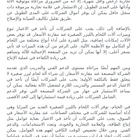
تجارية أرخص وأقل شهرة، إلا أنه من الضروري مراعاة موثوقية الآلة
وأدائها على المدى الطويل. إن الاستثمار في علامة تجارية مرموقة ذات
سجل حافل يمكن أن يوفر أموال الشركات على المدى الطويل عن
طريق تقليل تكاليف الصيانة والإصلاح.
بالإضافة إلى ذلك، يجب على الشركات أن تأخذ في الاعتبار تنوع
وميزات آلات اللحام بالليزر الصغيرة عند مقارنة الأسعار. قد توفر بعض
الآلات إمكانات إضافية، مثل القدرة على أداء أنواع مختلفة من اللحام
أو التكامل مع الأنظمة الآلية. على الرغم من أن هذه الميزات قد تأتي
بسعر أعلى، إلا أنها يمكن أن تزيد من المنفعة الإجمالية للآلة وتساهم
في زيادة الكفاءة في عملية الإنتاج.
ومن المهم أيضًا مراعاة مستوى الدعم الفني والتدريب الذي تقدمه
الشركة المصنعة عند مقارنة الأسعار. إن شراء آلة لحام ليزر صغيرة لا
يتعلق فقط بالتكلفة الأولية؛ يجب على الشركات أيضًا أن تأخذ في
الاعتبار الدعم المستمر والتدريب اللازم لتشغيل الآلة بفعالية. يمكن أن
يساعد الاستثمار في جهاز من الشركة المصنعة التي توفر الدعم
الشامل الشركات على زيادة قيمة استثماراتها إلى الحد الأقصى.
في الختام، توفر آلات اللحام بالليزر الصغيرة العديد من المزايا وهي
أداة أساسية للشركات في مختلف الصناعات. عند مقارنة الأسعار في
السوق، يجب على الشركات أن تأخذ في الاعتبار بعناية عوامل مثل
إنتاج الطاقة، والعلامة التجارية والجودة، وتعدد الاستخدامات، والدعم
الفني. ومن خلال تخصيص الوقت الكافي لفهم هذه العوامل، يمكن
للشركات اتخاذ قرارات مستنيرة من شأنها أن تفيد في النهاية عملياتها