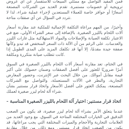
فمن المفيد التواصل مع ممثلي المبيعات للاستفسار عن أي عروض
ترويجية أو خصومات مستمرة. تقدم العديد من الشركات المصنعة
أسعارًا أو حوافز خاصة للعملاء المستعدين لإجراء عملية شراء، لذا لا
تتردد في السؤال عن أي صفقات متاحة.
وأخيرًا، من المهم مراعاة التكلفة الإجمالية للملكية عند مقارنة أسعار
آلات اللحام بالليزر الصغيرة. بالإضافة إلى سعر الشراء الأولي، ضع في
الاعتبار تكلفة الصيانة والإصلاحات والمواد الاستهلاكية مثل غازات الليزر
والعدسات. على الرغم من أن الآلة ذات السعر المنخفض قد تبدو وكأنها
صفقة جيدة مقدمًا، إلا أنها قد تكلفك المزيد على المدى الطويل إذا
كانت تتطلب صيانة متكررة ومكلفة.
في الختام، تعد مقارنة أسعار آلات اللحام بالليزر الصغيرة في السوق
أمرًا ضروريًا للعثور على أفضل الصفقات وضمان حصولك على أكبر
قيمة مقابل أموالك. من خلال البحث عبر الإنترنت، وحضور المعارض
التجارية، والنظر في الآلات المستعملة، والتواصل مع الشركات
المصنعة، يمكنك العثور على أفضل الأسعار واتخاذ قرار مستنير بشأن
شراء آلة لحام ليزر صغيرة لعملك.
- اتخاذ قرار مستنير: اختيار آلة اللحام بالليزر الصغيرة المناسبة
عندما يتعلق الأمر بشراء آلة لحام ليزر صغيرة، قد يكون من الصعب
التدقيق في الخيارات المختلفة المتاحة في السوق. مع وجود العديد من
العلامات التجارية والأحجام والميزات المختلفة التي يجب مراعاتها، قد
يكون من الصعب اتخاذ قرار مستنير. ومع ذلك، من خلال مقارنة