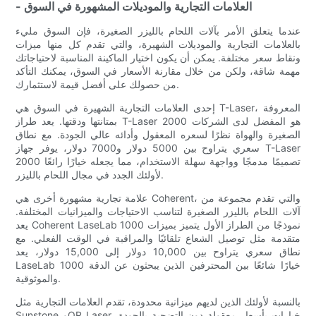
- العلامات التجارية والموديلات المشهورة في السوق
عندما يتعلق الأمر بآلات اللحام بالليزر الصغيرة، فإن السوق مليء
بالعلامات التجارية والموديلات الشهيرة، والتي تقدم كل منها ميزات
ونقاط سعر مختلفة. يمكن أن يكون اختيار الماكينة المناسبة لاحتياجاتك
مهمة شاقة، ولكن من خلال مقارنة الأسعار في السوق، يمكنك التأكد
من حصولك على أفضل قيمة لاستثمارك.
إحدى العلامات التجارية الشهيرة في السوق هي T-Laser، المعروفة
بمتانتها ودقتها. يعد طراز T-Laser 2000 هو المفضل لدى الشركات
الصغيرة والهواة نظرًا لسعره المعقول وأدائه عالي الجودة. مع نطاق
سعري يتراوح بين 5000 دولار و7000 دولار، يوفر جهاز T-Laser
2000 تصميمًا مدمجًا وواجهة سهلة الاستخدام، مما يجعله خيارًا رائعًا
لأولئك الجدد في مجال اللحام بالليزر.
علامة تجارية مشهورة أخرى هي Coherent، والتي تقدم مجموعة من
آلات اللحام بالليزر الصغيرة لتناسب الاحتياجات والميزانيات المختلفة.
يعد Coherent LaseLab 1000 نموذجًا من الطراز الأول يتميز بميزات
متقدمة مثل توصيل الشعاع تلقائيًا والمراقبة في الوقت الفعلي. مع
نطاق سعري يتراوح بين 10,000 دولار إلى 15,000 دولار، يعد
LaseLab 1000 خيارًا شائعًا بين المحترفين الذين يبحثون عن الدقة
والموثوقية.
بالنسبة لأولئك الذين لديهم ميزانية محدودة، تقدم العلامات التجارية مثل
Sunstone وOR Laser خيارات بأسعار معقولة دون التضحية بالجودة.