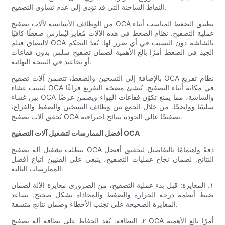
النقاط الساخنة التي قد تؤدي إلى عدم تساوي التصفيح.
من الوظائف الأساسية لآلات تصفيح OCA تطبيق الضغط المناسب أثناء
عملية التصفيح. نظام الضغط في هذه الآلات مُعاير ليُمارس ضغطًا كافيًا
لالتصاق فيلم OCA بالشاشة دون التسبب في أي ضرر لها. يُعدّ التحكم
الجيد في الضغط أمرًا بالغ الأهمية لضمان تصفيح سلس بدون فقاعات
أو تجاعيد في النتيجة النهائية.
بالإضافة إلى التسخين والضغط، تتضمن آلات تصفيح OCA نظام تفريغ
لتثبيت غشاء OCA في مكانه أثناء التصفيح. تُنشئ مضخة التفريغ فراغًا
بين غشاء OCA والشاشة، مما يمنع تكوّن فقاعات الهواء ويضمن عرضًا
سلسًا وواضحًا. من خلال الجمع بين وظائف التسخين والضغط والفراغ،
تُحقق آلات تصفيح OCA تصفيحًا عالي الجودة بنتائج احترافية.
أفضل الممارسات لتشغيل آلات التصفيح OCA
يتطلب تشغيل آلة تصفيح OCA دقةً واهتمامًا بالتفاصيل لتحقيق أفضل
النتائج. لضمان نجاح عمليات التصفيح، ينبغي على الفنيين اتباع أفضل
الممارسات التالية:
١. المعايرة: قبل بدء عملية التصفيح، من الضروري معايرة الآلة لضمان
ضبط أنظمة درجة الحرارة والضغط والمحاذاة بشكل صحيح. تساعد
المعايرة الصحيحة على تجنب الأخطاء وضمان نتائج متسقة.
٢. النظافة: يُعد الحفاظ على نظافة آلة تصفيح OCA أمرًا بالغ الأهمية