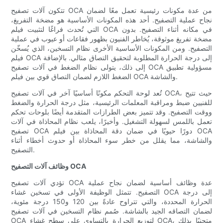
تتكون آلات تصفيح OCA من عدة مكونات رئيسية تعمل معًا لضمان
نجاح عملية التصفيح. أحد هذه المكونات الأساسية هو مضخة التفريغ،
التي تُحدث فراغًا لتثبيت فيلم OCA في مكانه أثناء التصفيح. بدون
مضخة تفريغ موثوقة، يُخاطر الفنيون بظهور فقاعات أو عيوب في عملية
التصفيح. ومن المكونات الأساسية الأخرى نظام التسخين، الذي يُسخّن
فيلم OCA إلى درجة الحرارة المطلوبة لتحقيق التصاق مثالي. بالإضافة
إلى ذلك، يتولى نظام الضغط في آلات تصفيح OCA مسؤولية تطبيق
الضغط اللازم لضمان التصاق قوي بين فيلم OCA والشاشة.
تُعد لوحة التحكم مكونًا أساسيًا آخر في آلات تصفيح OCA، حيث تتيح
للفنيين ضبط ومراقبة المعلمات الرئيسية، مثل درجة الحرارة والضغط
ووقت التصفيح. وقد تتميز بعض الطرازات المتقدمة أيضًا بلوحات تحكم
تعمل باللمس لسهولة التشغيل. وأخيرًا، يلعب نظام المحاذاة في آلات
تصفيح OCA دورًا حيويًا في ضمان دقة المحاذاة بين فيلم OCA
والشاشة، مما يقلل من خطر سوء المحاذاة أو حدوث أخطاء أثناء
التصفيح.
وظائف آلات التصفيح OCA
تؤدي آلات تصفيح OCA عدة وظائف أساسية لضمان نجاح عملية
التصفيح. تتمثل الوظيفة الأولى في تسخين غشاء OCA إلى درجة
الحرارة المحددة، والتي تتراوح عادةً بين 120 و150 درجة مئوية،
لضمان التصاقه الجيد بالشاشة. صُمم نظام التسخين في آلات تصفيح
OCA لتوزيع الحرارة بالتساوي على سطح غشاء OCA، متجنبًا بذلك