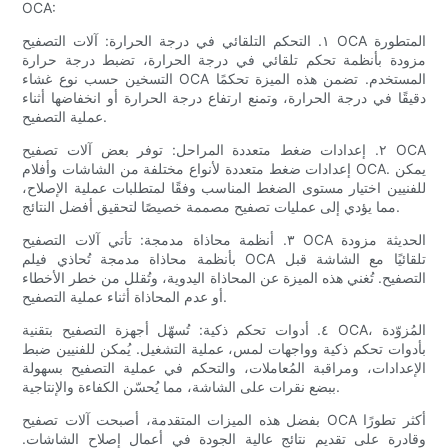
OCA:
١. التحكم التلقائي في درجة الحرارة: آلات التصفيح OCA المتطورة
مزودة بأنظمة تحكم تلقائي في درجة الحرارة، تضبط درجة حرارة
التسخين حسب نوع غشاء OCA المستخدم. تضمن هذه الميزة تحكمًا
دقيقًا في درجة الحرارة، وتمنع ارتفاع درجة الحرارة أو انخفاضها أثناء
عملية التصفيح.
٢. إعدادات ضغط متعددة المراحل: توفر بعض آلات تصفيح OCA
إعدادات ضغط متعددة لأنواع مختلفة من الشاشات وأفلام OCA. يمكن
للفنيين اختيار مستوى الضغط المناسب وفقًا لمتطلبات عملية الإصلاح،
مما يؤدي إلى عمليات تصفيح مصممة خصيصًا لتحقيق أفضل النتائج.
٣. أنظمة محاذاة مدمجة: تأتي آلات التصفيح OCA الحديثة مزودة
بأنظمة محاذاة مدمجة تُحاذي فيلم OCA تلقائيًا مع الشاشة قبل
التصفيح. تُغني هذه الميزة عن المحاذاة اليدوية، وتُقلل من خطر الأخطاء
أو عدم المحاذاة أثناء عملية التصفيح.
٤. أدوات تحكم ذكية: تُسهّل أجهزة التصفيح بتقنية OCA، المُزوّدة
بأدوات تحكم ذكية وواجهات لمس، عملية التشغيل. يُمكن للفنيين ضبط
الإعدادات، ومراقبة المُعاملات، والتحكم في عملية التصفيح بسهولة
ببضع نقرات على الشاشة، مما يُحسّن الكفاءة والإنتاجية.
بفضل هذه الميزات المتقدمة، أصبحت آلات تصفيح OCA أكثر تطورًا
وقادرة على تقديم نتائج عالية الجودة في أعمال إصلاح الشاشات.