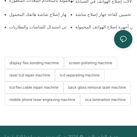
ة تحسين سير عمل إصلاح الهواتف المحمولة باستخدام المعدات المتطورة
يئي لآلات إصلاح الهواتف في الصناعة
اختيار الملحقات المناسبة لجهاز إصلاح شاشة هاتفك المحمول
ة في أجهزة إصلاح الهواتف المحمولة
استخدامات أجهزة إصلاح الهواتف في استبدال الشاشات والبطاريات
display flex bonding machine
screen polishing machine
laser lcd repair machine
lcd separating machine
lcd flex cable repair machine
back glass removal laser machine
mobile phone laser engraving machine
oca lamination machine
حقوق الطبع والنشر © 2024 شركة شنتشن شينوانغدا للتكنولوجيا