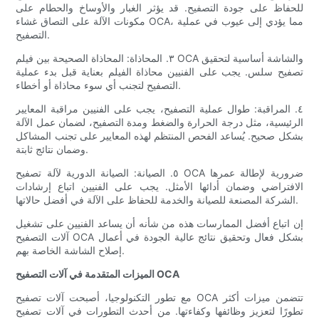
للحفاظ على جودة التصفيح. قد يؤثر الغبار والأوساخ والحطام على
مكونات الآلة على التصاق غشاء OCA، مما يؤدي إلى عيوب في عملية
التصفيح.
٣. المحاذاة: المحاذاة الصحيحة بين فيلم OCA والشاشة أساسية لتحقيق
تصفيح سلس. يجب على الفنيين محاذاة الفيلم بعناية قبل بدء عملية
التصفيح لتجنب أي سوء محاذاة أو أخطاء.
٤. المراقبة: طوال عملية التصفيح، يجب على الفنيين مراقبة المعايير
الرئيسية، مثل درجة الحرارة والضغط ومدة التصفيح، لضمان عمل الآلة
بشكل صحيح. يُساعد الفحص المنتظم لهذه المعايير على تجنب المشاكل
وضمان نتائج ثابتة.
٥. الصيانة: الصيانة الدورية لآلة تصفيح OCA ضرورية لإطالة عمرها
الافتراضي وضمان أدائها الأمثل. يجب على الفنيين اتباع إرشادات
الشركة المصنعة للصيانة والخدمة للحفاظ على الآلة في أفضل حالاتها.
إن اتباع أفضل الممارسات هذه من شأنه أن يساعد الفنيين على تشغيل
آلات التصفيح OCA بشكل فعال وتحقيق نتائج عالية الجودة في أعمال
إصلاح الشاشة الخاصة بهم.
الميزات المتقدمة في آلات التصفيح OCA
مع تطور التكنولوجيا، أصبحت آلات تصفيح OCA تتضمن ميزات أكثر
تطورًا لتعزيز وظائفها وكفاءتها. من أحدث التطورات في آلات تصفيح