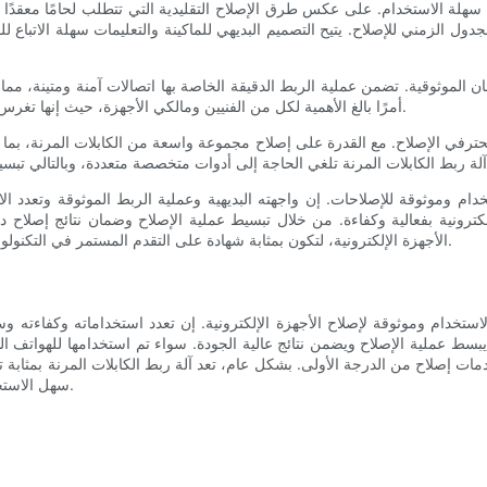
 سهلة الاستخدام. على عكس طرق الإصلاح التقليدية التي تتطلب لحامًا معقدًا وإ
دول الزمني للإصلاح. يتيح التصميم البديهي للماكينة والتعليمات سهلة الاتباع 
ن الموثوقية. تضمن عملية الربط الدقيقة الخاصة بها اتصالات آمنة ومتينة، مما
أمرًا بالغ الأهمية لكل من الفنيين ومالكي الأجهزة، حيث إنها تغرس الثقة في عملية الإصلاح وطول عمر الجهاز الذي تم إصلاحه.
لمحترفي الإصلاح. مع القدرة على إصلاح مجموعة واسعة من الكابلات المرنة، بما
تخدام وموثوقة للإصلاحات. إن واجهته البديهية وعملية الربط الموثوقة وتعدد ال
لكترونية بفعالية وكفاءة. من خلال تبسيط عملية الإصلاح وضمان نتائج إصلاح دائ
الأجهزة الإلكترونية، لتكون بمثابة شهادة على التقدم المستمر في التكنولوجيا التي تهدف إلى تحسين تجربة المستخدم ووظائف الجهاز.
الاستخدام وموثوقة لإصلاح الأجهزة الإلكترونية. إن تعدد استخداماته وكفاءته و
ط عملية الإصلاح ويضمن نتائج عالية الجودة. سواء تم استخدامها للهواتف الذكية
ات إصلاح من الدرجة الأولى. بشكل عام، تعد آلة ربط الكابلات المرنة بمثابة ت
سهل الاستخدام وأدائها الموثوق يجعلها ضرورية لجميع محترفي الإصلاح.