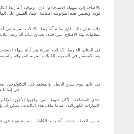
بالإضافة إلى سهولة الاستخدام، فإن موثوقية آلة ربط الكا
قوية. وتضمن هذه الموثوقية إمكانية اعتماد الفنيين على الم
علاوة على ذلك، فإن متانة آلة ربط الكابلات المرنة هي أحد
متطلبات بيئة الإصلاح المزدحمة. تضمن متانة آلة ربط الكاب
في الختام، آلة ربط الكابلات المرنة هي أداة سهلة الاستخدا
يعد الاستثمار في آلة ربط الكابلات المرنة الموثوقة والمتينة 
في عالم اليوم سريع الخطى والمعتمد على التكنولوجيا، أصبحت 
في إبقائنا على تواصل وإنتاجي. ومع ذلك، كما هو الحال مع أي تقنية، فإن هذه الأجهزة عرضة للتآكل، مما يتطلب إصلاحات دورية لضمان استمرار عملها.
إحدى المشكلات الأكثر شيوعًا التي تواجهها الأجهزة الإلكت
الإشارات الكهربائية. عندما تتلف هذه الكابلات، يمكن أن 
لحسن الحظ، أحدثت آلة ربط الكابلات المرنة ثورة في عملي