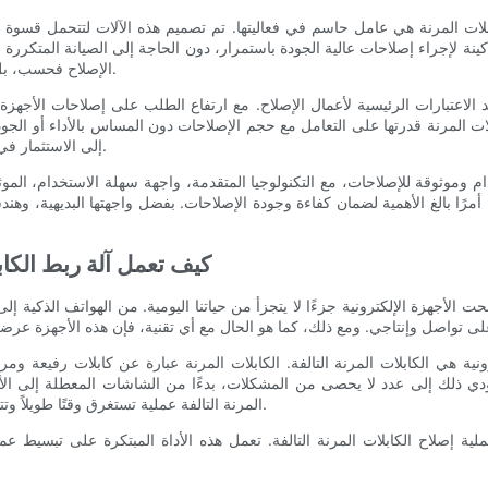
بلات المرنة هي عامل حاسم في فعاليتها. تم تصميم هذه الآلات لتتحمل قسوة ال
اكينة لإجراء إصلاحات عالية الجودة باستمرار، دون الحاجة إلى الصيانة المتكررة
الإصلاح فحسب، بل يقلل أيضًا من احتمالية حدوث أخطاء مكلفة وإعادة العمل.
 الاعتبارات الرئيسية لأعمال الإصلاح. مع ارتفاع الطلب على إصلاحات الأجهزة 
لات المرنة قدرتها على التعامل مع حجم الإصلاحات دون المساس بالأداء أو الجود
إلى الاستثمار في حل موثوق وفعال من حيث التكلفة لإصلاح الكابلات المرنة.
م وموثوقة للإصلاحات، مع التكنولوجيا المتقدمة، واجهة سهلة الاستخدام، الموثوق
أمرًا بالغ الأهمية لضمان كفاءة وجودة الإصلاحات. بفضل واجهتها البديهية، وهندست
كيف تعمل آلة ربط الكا
الأجهزة الإلكترونية جزءًا لا يتجزأ من حياتنا اليومية. من الهواتف الذكية إلى
رونية هي الكابلات المرنة التالفة. الكابلات المرنة عبارة عن كابلات رفيعة و
يؤدي ذلك إلى عدد لا يحصى من المشكلات، بدءًا من الشاشات المعطلة إلى الأ
المرنة التالفة عملية تستغرق وقتًا طويلاً وتتطلب عمالة مكثفة، وغالبًا ما تتطلب أدوات وخبرة متخصصة.
ة إصلاح الكابلات المرنة التالفة. تعمل هذه الأداة المبتكرة على تبسيط عم