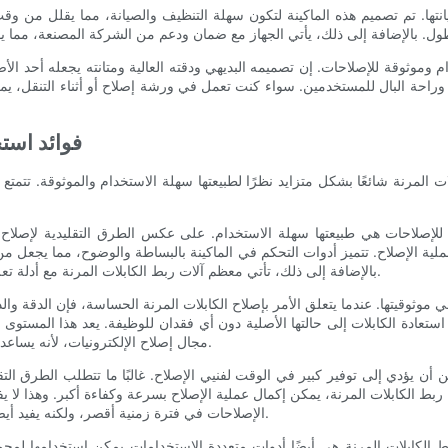
يانتها. تم تصميم هذه الماكينة لتكون سهلة التنظيف والصيانة، مما يقلل من و
م وموثوقة للإصلاحات. إن تصميمه البديهي ودقته العالية ومتانته يجعله أحد ال
وراحة البال للمستخدمين. سواء كنت تعمل في ورشة إصلاح أو أثناء التنقل، يمكن 
فوائد استخ
 المرنة شائعًا بشكل متزايد نظرًا لطبيعتها سهلة الاستخدام والموثوقة. تتمتع ه
 للإصلاحات هي طبيعتها سهلة الاستخدام. على عكس الطرق التقليدية لإصلاح ا
عملية الإصلاح. تتميز أدوات التحكم في الماكينة بالبساطة والوضوح، مما يجعل م
بالإضافة إلى ذلك، تأتي معظم آلات ربط الكابلات المرنة مع أدلة تعليمات مفصلة ومواد تدريبية، مما يزيد من سهولة استخدامها.
ي موثوقيتها. عندما يتعلق الأمر بإصلاح الكابلات المرنة الحساسة، فإن الدقة وا
تعادة الكابلات إلى حالتها الأصلية دون أي فقدان للوظيفة. يعد هذا المستوى ا
مجال إصلاح الإلكترونيات، لأنه يساعد على ضمان جودة الإصلاحات التي يتم إجراؤها وطول عمرها.
ن يؤدي إلى توفير كبير في الوقت لفنيي الإصلاح. غالبًا ما تتطلب الطرق التقلي
ربط الكابلات المرنة، يمكن إكمال عملية الإصلاح بسرعة وكفاءة أكبر. وهذا لا 
الإصلاحات في فترة زمنية أقصر، ولكنه يفيد أيضًا العميل، الذي يمكنه إعادة أجهزته إلى العمل بشكل أسرع.
بط الكابلات المرنة هي أيضًا أدوات متعددة الاستخدامات يمكن استخدامها لمج