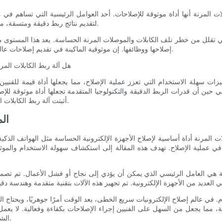
لات المرنة أنها أداة موثوقة للإصلاحات. أحد العوامل الرئيسية التي تساهم في 
لتقديم نتائج ربط دقيقة ومتسقة، مما يضمن أن تكون الإصلاحات على أعلى مستوى من الجودة.
التي تقلل من خطر تلف الكابلات والموصلات المرنة الحساسة. يعد هذا المستوى م
إصلاحها ووظائفها. إن موثوقية الماكينة في تقديم إصلاحات عالية الجودة جعلت منها أداة موثوقة للفنيين ومحترفي الإصلاح.
هل آلة ربط الكابلات المر
ات سهلة الاستخدام التي تعزز عملية الإصلاح، مما يجعلها أداة قيمة للفنيين. ت
حين أن قدرات الربط الدقيقة والتكنولوجيا المتقدمة تجعلها أداة موثوقة للإص
أثبتت آلة ربط الكابلات المرنة نفسها بلا شك كأحد الأصول القيمة في صناعة الإصلاح.
الم
المرنة أداة أساسية لإصلاح الأجهزة الإلكترونية الحساسة مثل الهواتف الذكية 
 في عملية الإصلاح. تهدف هذه المقالة إلى استكشاف سهولة الاستخدام والموثوق
وقية هي العامل الرئيسي الذي يمكن أن يؤدي إلى نجاح أو فشل الأعمال. تم تصمي
. في عالم إصلاح الإلكترونيات سريع الخطى، يعد الوقت أمرًا جوهريًا، ويحتاج ال
ية، مما يجعل من السهل على الفنيين إجراء الإصلاحات بكفاءة وفعالية. لا يع
الشاملة فحسب، بل يقلل أيضًا من مخاطر الأخطاء والتناقضات.