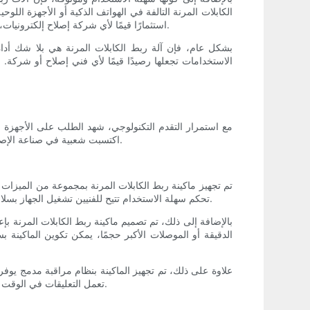
الكابلات المرنة التالفة في الهواتف الذكية أو الأجهزة اللوح
استثمارًا قيمًا لأي شركة إصلاح إلكترونيات، حيث يمكن استخدامه لمعالجة مجموعة متنوعة من مهام الإصلاح، مما يؤدي في النهاية إلى زيادة نطاق الخدمات التي يمكن تقديمها للعملاء.
بشكل عام، فإن آلة ربط الكابلات المرنة هي بلا شك أداة 
الاستخدامات تجعلها رصيدًا قيمًا لأي فني إصلاح أو شركة. 
مع استمرار التقدم التكنولوجي، شهد الطلب على الأجهزة والأ
اكتسبت شعبية في صناعة الإصلاح هي آلة ربط الكابلات المرنة. تهدف هذه المقالة إلى استكشاف الميزات سهلة الاستخدام لآلة ربط الكابلات المرنة وموثوقيتها للإصلاحات.
تم تجهيز ماكينة ربط الكابلات المرنة بمجموعة من الميزات سه
تحكم سهلة الاستخدام تتيح للفنيين تشغيل الجهاز بسلاسة بأقل قدر من التدريب. تضمن هذه الواجهة البديهية قدرة الفنيين على إتقان الماكينة بسرعة، مما يقلل الوقت والجهد اللازمين للإصلاحات.
بالإضافة إلى ذلك، تم تصميم ماكينة ربط الكابلات المرنة بإ
الدقيقة أو الموصلات الأكبر حجمًا، يمكن تكوين الماكينة
علاوة على ذلك، تم تجهيز الماكينة بنظام مراقبة مدمج يوفر
تعمل التعليقات في الوقت الفعلي أيضًا كأداة قيمة لاستكشاف الأخطاء وإصلاحها، مما يمكّن الفنيين من تحديد وتصحيح أي مشكلات قد تنشأ أثناء عملية الإصلاح بسرعة.