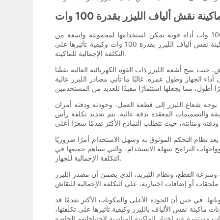
نة نقش ألياف الليزر بقدرة 100 وات
أحدثت تقنية النقش بالليزر الليفي ثورة في صناعة النقش، حيث توفر دقة عالية وسرعة وتنوعًا. تعد آلة النقش بليزر الألياف بقدرة 100 وات أداة قوية يمكن استخدامها لمجموعة واسعة من
التطبيقات، بدءًا من وضع العلامات على المعادن والبلاستيك ونقشها وحتى قطع المواد الرقيقة. في هذه المقالة، سنستكشف مكونات ماكينة نقش ألياف الليزر بقدرة 100 وات وكيفية تأثيرها على
التكلفة الإجمالية للماكينة.
قدرات المعالجة للنقاش، حيث تتيح أشعة الليزر ذات القوة الكهربائية العالية نقشًا
داء الجهاز وطول عمره. غالبًا ما تأتي مصادر الليزر عالية
 يوجه شعاع الليزر إلى قطعة العمل، وجودته ودقته أمران
ة والتصميمات المعقدة بدقة عالية. يتم تحديد تكلفة رأس
أداء العام للماكينة وسهولة الاستخدام. يعد نظام التحكم الموثوق به وسهل الاستخدام أمرًا ضروريًا
 وواجهات البرامج سهلة الاستخدام، والتي تساهم جميعها في
التكلفة الإجمالية للجهاز.
حركة، الذي يحدد دقة تحديد موضع الماكينة وسرعة القطع، ونظام التبريد، الذي يضمن أن مصدر الليزر
ا في ذلك جودة وأداء مكوناتها. في حين أن الجودة الأعلى والمكونات الأكثر تقدمًا قد
ات ماكينة نقش الألياف بالليزر وكيفية تأثيرها على تكلفتها،