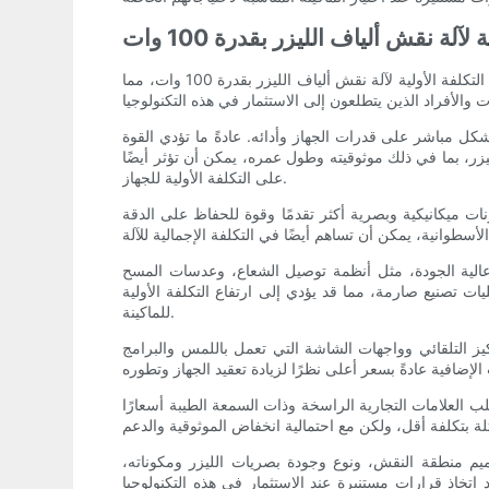
لة نقش ألياف الليزر بقدرة 100 وات
يمكن أن تتأثر تكلفة حفارة ألياف الليزر بقدرة 100 واط بعوامل مختلفة. تهدف هذه المقالة إلى استكشاف وتحليل العوامل التي تؤثر على التكلفة الأولية لآلة نقش ألياف الليزر بقدرة 100 وات، مما
يزر وقوته. يؤثر خرج طاقة الليزر بشكل مباشر على قدرات الجهاز وأدائه. عادةً ما تؤدي القوة
الليزر، بما في ذلك موثوقيته وطول عمره، يمكن أن تؤثر أيضًا
على التكلفة الأولية للجهاز.
 ميكانيكية وبصرية أكثر تقدمًا وقوة للحفاظ على الدقة
 عالية الجودة، مثل أنظمة توصيل الشعاع، وعدسات المسح
ت تصنيع صارمة، مما قد يؤدي إلى ارتفاع التكلفة الأولية
للماكينة.
كيز التلقائي وواجهات الشاشة التي تعمل باللمس والبرامج
ية وسمعة الشركة المصنعة على تكلفة ماكينة نقش ألياف الليزر بقدرة 100 وات. غالبًا ما تتطلب العلامات التجارية الراسخة وذات السمعة الطيبة أسعارًا
زر وقوته، وحجم وتصميم منطقة النقش، ونوع وجودة بصريات الليزر ومكوناته،
اتخاذ قرارات مستنيرة عند الاستثمار في هذه التكنولوجيا