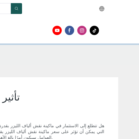
تأثير 
العوامل سيكون أمرًا بالغ الأهمية في العثور على الماكينة المناسبة لك. انضم إلينا ونحن نستكشف تأثير هذه العوامل على تكلفة ماكينة نقش ألياف الليزر بقدرة 100 وات.