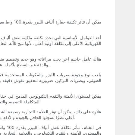
الكهربائية الأعلى إلى تكلفة أولية أعلى، لأنها تتيح للآلة ا
هناك عامل حاسم آخر يجب مراعاته وهو حجم وتصميم منطقة 
والدقة عبر السطح بأكمله. علاوة على ذلك، فإن بعض ميزات التصميم، مثل الملحقات الدوارة لنقش الأشياء الأسطوانية، يمكن أن تساهم أيضًا في التكلفة الإجمالية للآلة.
يلعب نوع وجودة بصريات الليزر والمكونات المستخدمة في 
الضوئي، وبصريات التركيز، ضرورية لتحقيق نقوش دقيقة وعال
يمكن لمستوى الأتمتة والتقدم التكنولوجي المدمج في حفارة
المتكاملة للتصميم والتحكم أن تعزز تجربة المستخدم والإنتاجية بشكل عام. ومع ذلك، تأتي هذه الميزات الإضافية عادةً بسعر أعلى نظرًا لزيادة تعقيد الجهاز وتطوره.
أعلى نظرًا لسجلها الحافل بالجودة والأداء. من ناحية أخرى، قد تقدم العلامات التجارية الأقل شهرة أو العامة مواصفات مماثلة بتكلفة أقل، ولكن مع احتمالية انخفاض الموثوقية والدعم.
في ال
والمستوى. للأتمتة والتقدم التكنولوجي، والعلامة التجاري