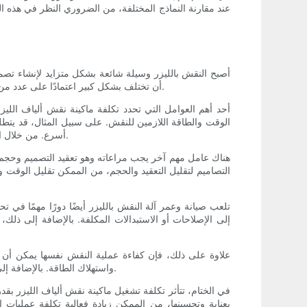
عند مقارنة النماذج المختلفة، من الضروري النظر في هذه ا
أن تختلف بشكل كبير اعتمادًا على عدد من العوامل. من أجل تحسين فعالية تكلفة عمليات النقش بالليزر، من المهم النظر بعناية في هذه العوامل ووضع استراتيجيات لتقليل التكاليف.
الوقت والطاقة اللازمين للنقش. على سبيل المثال، قد 
أسرع. من خلال اختيار المواد بعناية وتحسين إعدادات النقش، من الممكن تقليل هدر المواد وتقليل استهلاك الطاقة، مما يؤدي في النهاية إلى خفض التكاليف.
هناك عامل مهم آخر يجب مراعاته وهو تعقيد التصميم وحجم ال
التصاميم لتقليل التعقيد والحجم، من الممكن تقليل الوقت 
تلعب صيانة وعمر آلة النقش بالليزر أيضًا دورًا مهمًا في تح
إلى الإصلاحات أو الاستبدالات المكلفة. بالإضافة إلى ذل
علاوة على ذلك، فإن كفاءة عملية النقش نفسها يمكن أن 
واستهلاك الطاقة. بالإضافة إلى ذلك، يمكن أن تؤدي أتمتة المهام المتكررة ودمج عمليات سير العمل إلى تحسين الكفاءة العامة، مما يؤدي إلى تقليل التكاليف بشكل أكبر.
بعناية وتحسينها، من الممكن زيادة فعالية تكلفة عمليات ا