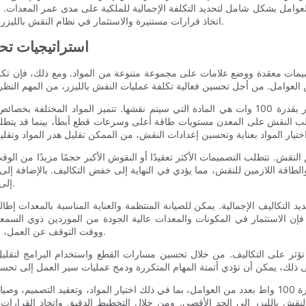
لعوامل بشكل شامل لتحديد التكلفة الإجمالية للملكية على مدى عمر المعدات. من
اتخاذ قرارات مستنيرة والاستثمار في نظام النقش بالليزر الذي يلبي احتياجاتهم مع تقليل التكاليف على المدى الطويل.
استراتيجيات تحس
أحد أهم العوامل التي تحدد تكلفة ماكينة نقش ألياف الليزر بقدرة 100 وات هي المادة التي سيتم نقش
يتطلب النقش على المعدن مستويات طاقة أعلى وسرعات قطع أبطأ، بينما قد 
نقش. تتطلب التصميمات الأكثر تعقيدًا أو النقوش الأكبر حجمًا مزيدًا من الوق
والطاقة اللازمين للنقش، مما يؤدي في النهاية إلى خفض التكاليف. بالإضافة 
إلى تقليل هدر المواد، مما يؤدي إلى تقليل التكاليف بشكل أكبر.
ديد التكاليف الإجمالية. يمكن للصيانة المنتظمة والعناية المناسبة بالمعدات إط
ك، فإن الاستثمار في المكونات والمعدات عالية الجودة من الموردين ذوي السم
ووقت التوقف عن العمل، مما يؤدي في النهاية إلى خفض التكاليف على المدى الطويل.
تؤثر على التكاليف. من خلال تحسين مسارات القطع واستخدام البرامج لتقل
في الختام، تتأثر تكلفة تشغيل ماكينة نقش ألياف الليزر بقدرة 100 واط بعدد من العوامل، بما في ذلك اختيار
لنقش بالليزر إلى الحد الأقصى. ومن خلال التخطيط الدقيق واتخاذ القرارات 