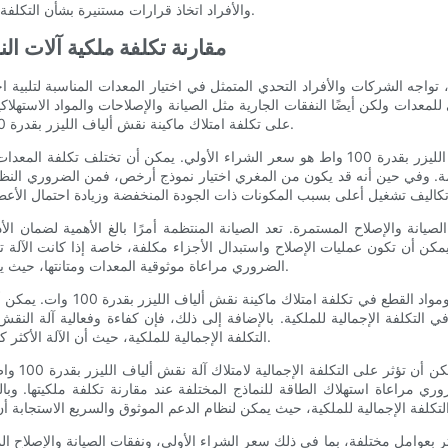
والأفراد اتخاذ قرارات مستنيرة بشأن التكلفة والعائد المحتمل على الاستثمار في تكنولوجيا النقش بالليزر.
مقارنة تكلفة ملكية آلات النقش 
تواجه الشركات والأفراد التحدي المتمثل في اختيار المعدات المناسبة لتلبية ا
لمعدات ولكن أيضًا النفقات الجارية مثل الصيانة والإصلاحات والمواد الاستهل
على تكلفة امتلاك ماكينة نقش ألياف الليزر بقدرة 100 وات ومقارنة التكلفة الإجمالية للملكية للنماذج المختلفة.
أحد العوامل الأساسية التي تحدد تكلفة ماكينة نقش ألياف الليزر بقدرة 100 واط هو سعر الشراء الأ
دمة. وفي حين أنه قد يكون من المغري اختيار نموذج أرخص، فمن الضروري النظر ف
يانة والإصلاح المستمرة. تعد الصيانة المنتظمة أمرًا بالغ الأهمية لضمان ال
 يمكن أن تكون عمليات الإصلاح واستبدال الأجزاء مكلفة، خاصة إذا كانت الآلة 
الضروري مراعاة موثوقية المعدات ومتانتها، حيث يمكن أن يكون لذلك تأثير كبير على التكلفة الإجمالية للملكية.
تساهم أيضًا المواد الاستهلاكية مثل
في التكلفة الإجمالية للملكية. بالإضافة إلى ذلك، فإن كفاءة وفعالية آلة النق
التكلفة الإجمالية للملكية، حيث أن الآلة الأكثر كفاءة ستؤدي إلى انخفاض النفقات الجارية للمواد الاستهلاكية.
بالإضافة إ
 مراعاة استهلاك الطاقة للنماذج المختلفة عند مقارنة تكلفة ملكيتها. وب
فإن تكلفة امتلاك ماكينة فايبر ليزر 100 وات تتأثر بعوامل مختلفة، بما في ذلك سعر الشراء الأولي، ونفقات 