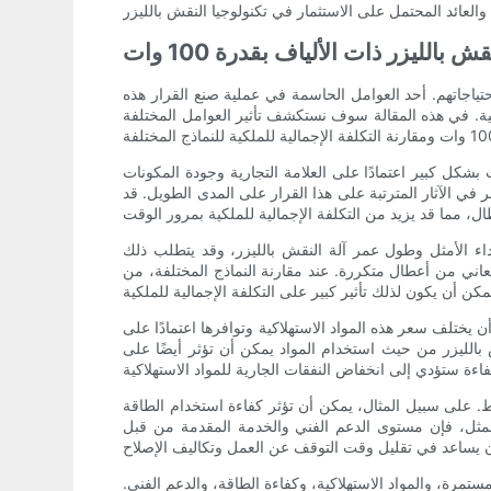
بالليزر ذات الألياف بقدرة 100 وات
حتياجاتهم. أحد العوامل الحاسمة في عملية صنع القرار هذه
اكية. في هذه المقالة سوف نستكشف تأثير العوامل المختلفة
ولي. يمكن أن تختلف تكلفة المعدات بشكل كبير اعتمادًا على العلامة التجارية وجودة المكونات
ي الآثار المترتبة على هذا القرار على المدى الطويل. قد
أداء الأمثل وطول عمر آلة النقش بالليزر، وقد يتطلب ذلك
تعاني من أعطال متكررة. عند مقارنة النماذج المختلفة، من
 أنابيب الليزر والعدسات ومواد القطع في تكلفة امتلاك ماكينة نقش ألياف الليزر بقدرة 100 وات. يمكن أن يختلف سعر هذه المواد الاستهلاكية وتوافرها اعتمادًا على
ش بالليزر من حيث استخدام المواد يمكن أن تؤثر أيضًا على
لى هذه التكاليف المباشرة، هناك عوامل أخرى يمكن أن تؤثر على التكلفة الإجمالية لامتلاك آلة نقش ألياف الليزر بقدرة 100 واط. على سبيل المثال، يمكن أن تؤثر كفاءة استخدام الطاقة
المثل، فإن مستوى الدعم الفني والخدمة المقدمة من قبل
الصيانة والإصلاح المستمرة، والمواد الاستهلاكية، وكفاءة الطاقة، والدعم الفني.