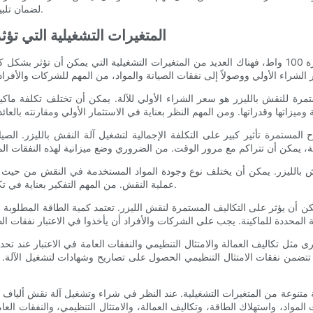
لضمان تلبية احتياجاتهم المحددة في مجال النقش مع تحسين ميزانيتهم.
المتغيرات التشغيلية التي تؤ
عندما يتعلق الأمر بالاستثمار في آلة نقش ألياف الليزر بقدرة 100 واط، فهناك العديد من المتغيرات التشغيلي
 المستمرة تأثير كبير على التكلفة الإجمالية لتشغيل آلة النقش بالليزر. الص
قش بالليزر. يمكن أن يختلف نوع وجودة المواد المستخدمة في النقش من حيث الس
عملية النقش. من المهم التفكير بعناية في تكلفة المواد عند تسعير خدمات النقش بالليزر لضمان الربحية.
تتضمن نفقات الامتثال التنظيمي الحصول على تصاريح وشهادات لتشغيل الآلة. الن
 المواد، واستهلاك الطاقة، وتكاليف العمالة، والامتثال التنظيمي، والنفقات ال