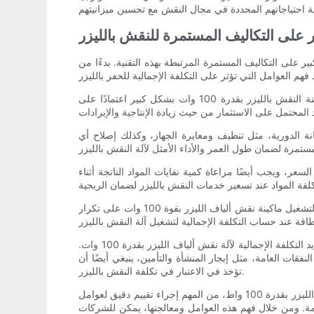
ثر على التكاليف المستمرة للنقش بالليزر
ة التي يمكن أن تؤثر بشكل كبير على التكاليف المستمرة المرتبطة بهذه التقنية. بدءًا من
أحد أهم المتغيرات التشغيلية التي تؤثر على التكاليف المستمرة للنقش بالليزر هو سعر الشراء الأولي للآلة. يمكن أن تختلف تكلفة ماكينة النقش بالليزر بقدرة 100 وات بشكل كبير اعتمادًا على
يانة الدورية، مثل تنظيف ومعايرة الجهاز، وكذلك إصلاح أي
عر، ويجب أيضًا مراعاة كمية نفايات المواد الناتجة أثناء
علاوة على ذلك ، يعد استهلاك الطاقة متغيرًا تشغيليًا آخر يمكن أن يؤثر على التكاليف المستمرة لنقش الليزر. تعتمد كمية الطاقة المطلوبة لتشغيل ماكينة نقش ألياف الليزر بقوة 100 وات على تكرار
بالإضافة إلى هذه المتغيرات التشغيلية، يجب أخذ عوامل أخرى مثل تكاليف العمالة والامتثال التنظيمي والنفقات العامة في الاعتبار عند تحديد التكلفة الإجمالية لآلة نقش ألياف الليزر بقدرة 100 وات.
فقات العامة، مثل إيجار المنشأة والتأمين، ينبغي أيضًا أن
تؤخذ في الاعتبار في تكلفة النقش بالليزر.
في الختام، تتأثر التكاليف المستمرة للنقش بالليزر بمجموعة متنوعة من المتغيرات التشغيلية. عند النظر في شراء وتشغيل آلة نقش ألياف الليزر بقدرة 100 واط، من المهم إجراء تقييم دقيق لعوامل
عامة. ومن خلال فهم هذه العوامل ومعالجتها، يمكن للشركات