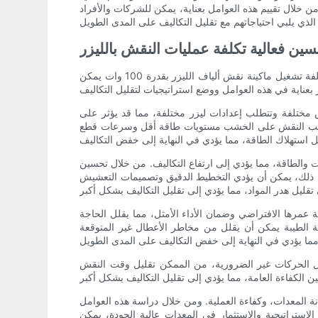
 خلال تقييم هذه العوامل بعناية، يمكن للشركات والأفراد
ين فعالية تكلفة عمليات النقش بالليزر
أصبح النقش بالليزر وسيلة شائعة بشكل متزايد لإنشاء تصميمات معقدة ووضع علامات على مجموعة متنوعة من المواد. ومع ذلك، فإن تكلفة تشغيل ماكينة نقش ألياف الليزر بقدرة 100 وات يمكن
ها. تتميز المواد المختلفة بخصائص مختلفة وتتطلب إعدادات ليزر مختلفة، مما قد يؤثر على
يتطلب النقش على الخشب مستويات طاقة أقل وسرعات قطع
ت والطاقة، مما يؤدي إلى ارتفاع التكاليف. من خلال تحسين
إلى ذلك، يمكن أن يؤدي التخطيط الدقيق وتصميمات التعشيش
الة عمرها الافتراضي وضمان الأداء الأمثل، مما يقلل الحاجة
عة الطيبة يمكن أن يقلل من مخاطر الأعطال غير المتوقعة
يل الحركات غير الضرورية، من الممكن تقليل وقت النقش
 المواد، وتعقيد التصميم، وصيانة المعدات، وكفاءة العملية. ومن خلال دراسة هذه العوامل
الاستراتيجية والاستثمار في المعدات عالية الجودة، يمكن