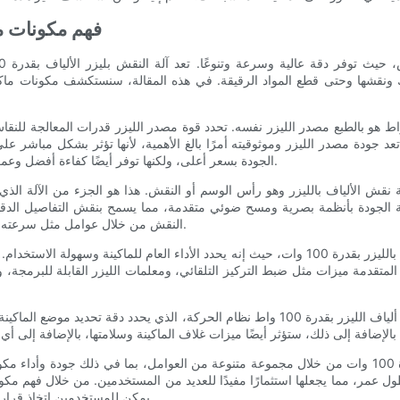
فهم مكونات ماكي
 المكونات الرئيسية لآلة نقش ألياف الليزر بقدرة 100 واط هو بالطبع مصدر الليزر نفسه. تحدد قوة مصدر الليزر 
جودة مصدر الليزر وموثوقيته أمرًا بالغ الأهمية، لأنها تؤثر بشكل مباشر على أ
الجودة بسعر أعلى، ولكنها توفر أيضًا كفاءة أفضل وعمرًا أطول، مما يجعلها استثمارًا مفيدًا للعديد من المستخدمين.
 نقش الألياف بالليزر وهو رأس الوسم أو النقش. هذا هو الجزء من الآلة الذي
ة الجودة بأنظمة بصرية ومسح ضوئي متقدمة، مما يسمح بنقش التفاصيل الدقيق
النقش من خلال عوامل مثل سرعته ودقته ومتانته، حيث تتطلب النماذج الأكثر تقدمًا سعرًا أعلى.
يعد نظام التحكم أيضًا مكونًا حاسمًا في ماكينة نقش الألياف بالليزر بقدرة 100 وات، حيث إنه يحدد ال
المتقدمة ميزات مثل ضبط التركيز التلقائي، ومعلمات الليزر القابلة للبرمجة،
تشمل المكونات الأخرى التي تساهم في تكلفة ماكينة نقش ألياف الليزر بقدرة 100 واط نظام ال
في الختام، يتم تحديد تكلفة ماكينة نقش ألياف الليزر بقدرة 100 وات من خلال مجموعة متنوعة من العوامل، بم
وطول عمر، مما يجعلها استثمارًا مفيدًا للعديد من المستخدمين. من خلال فهم مكون
يمكن للمستخدمين اتخاذ قرارات مستنيرة عند اختيار الماكينة المناسبة لاحتياجاتهم الخاصة.