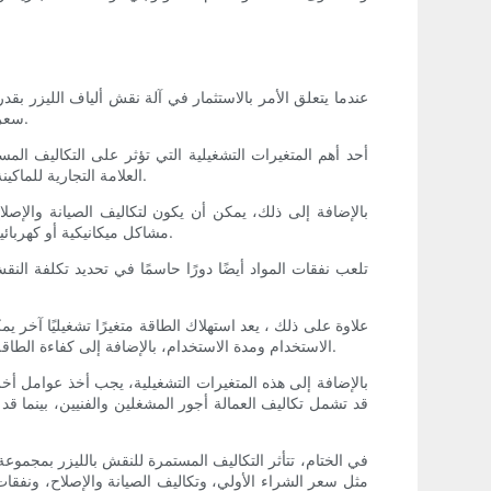
سعر الشراء الأولي ووصولاً إلى نفقات الصيانة والمواد، من المهم للشركات والأفراد فهم العوامل التي تؤثر على التكلفة الإجمالية للحفر بالليزر.
العلامة التجارية للماكينة وميزاتها وقدراتها. ومن المهم النظر بعناية في الاستثمار الأولي ومقارنته بالعائد المحتمل على الاستثمار من حيث زيادة الإنتاجية والإيرادات.
بالإضافة إلى ذلك، يمكن أن يكون لتكاليف الصيانة والإصلاح
مشاكل ميكانيكية أو كهربائية، يمكن أن تتراكم مع مرور الوقت. من الضروري وضع ميزانية لهذه النفقات المستمرة لضمان طول العمر والأداء الأمثل لآلة النقش بالليزر.
تلعب نفقات المواد أيضًا دورًا حاسمًا في تحديد تكلفة الن
الاستخدام ومدة الاستخدام، بالإضافة إلى كفاءة الطاقة المحددة للماكينة. يجب على الشركات والأفراد أن يأخذوا في الاعتبار نفقات الطاقة عند حساب التكلفة الإجمالية لتشغيل آلة النقش بالليزر.
قد تشمل تكاليف العمالة أجور المشغلين والفنيين، بينما قد 
مثل سعر الشراء الأولي، وتكاليف الصيانة والإصلاح، ونفقات