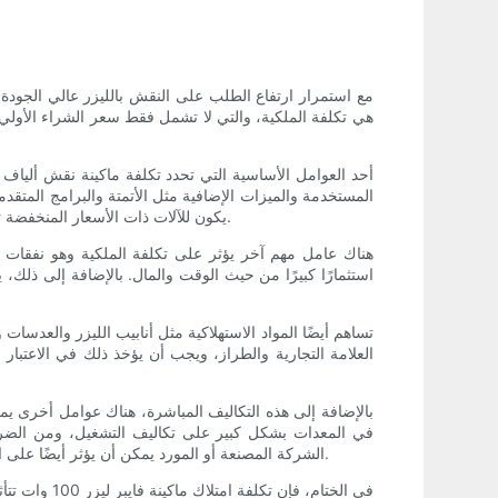
مع استمرار ارتفاع الطلب على النقش بالليزر عالي الجودة، 
هي تكلفة الملكية، والتي لا تشمل فقط سعر الشراء الأولي ل
المستخدمة والميزات الإضافية مثل الأتمتة والبرامج المتق
يكون للآلات ذات الأسعار المنخفضة تكاليف تشغيل أعلى بسبب المكونات ذات الجودة المنخفضة وزيادة احتمال الأعطال، مما قد يزيد من التكلفة الإجمالية للملكية بمرور الوقت.
هناك عامل مهم آخر يؤثر على تكلفة الملكية وهو نفقات الص
استثمارًا كبيرًا من حيث الوقت والمال. بالإضافة إلى ذلك،
العلامة التجارية والطراز، ويجب أن يؤخذ ذلك في الاعتبار 
في المعدات بشكل كبير على تكاليف التشغيل، ومن الضروري
الشركة المصنعة أو المورد يمكن أن يؤثر أيضًا على التكلفة الإجمالية للملكية، حيث يمكن لنظام الدعم الموثوق والسريع الاستجابة أن يساعد في تقليل وقت التوقف عن العمل وتكاليف الإصلاح.
في الختام، 