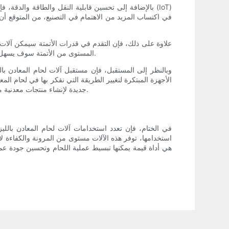
بالإضافة إلى تحسين قابلية النقل والطاقة والدقة، فإن 
في اكتساب المزيد من الاهتمام في التصنيع، من المتوقع أن ت
علاوة على ذلك، فإن التقدم في قدرات الأتمتة سيمكن آلات ل
المستوى من الأتمتة سوف يسهل أيضًا على الشركات المصنعة اعتماد تقنية لحام المعادن بالليزر المحمولة، حيث سيتطلب الأمر تدريبًا وخبرة أقل تخصصًا لتشغيل هذه الآلات.
وبالنظر إلى المستقبل، فإن مستقبل آلات لحام المعادن بالل
الأجهزة المبتكرة لتغيير الطريقة التي نفكر بها في لحام المعا
جديدة لإنشاء منتجات معدنية معقدة ومتينة. في نهاية المطاف، فإن مستقبل آلات لحام المعادن بالليزر المحمولة باليد مشرق، والتأثير المحتمل على عمليات التصنيع عميق.
في الختام، فإن تعدد استخدامات آلات لحام المعادن باللي
استخدامها، توفر هذه الآلات مستوى من المرونة والكفاءة ل
هي أداة قيمة يمكنها تبسيط عملية اللحام وتحسين جودة عملك.