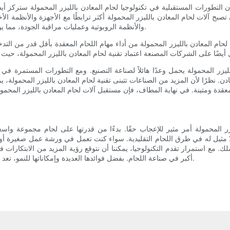
التطورات المستقبلية في تكنولوجيا لحام المعادن بالليزر المحمولة ستركز أيضًا عل
صبح آلات لحام المعادن بالليزر المحمولة أكثر ترابطًا مع الأجهزة والأنظمة ا
والأنظمة الروبوتية وعمليات مراقبة الجودة، مما يؤدي في النهاية إلى تبسيط سير العمل وزيادة الكفاءة العامة.
حام المعادن بالليزر المحمولة من أداء مهام اللحام المعقدة بأقل قدر من التدخ
يزر المحمولة يحمل وعدًا هائلاً لصناعة التصنيع. ومع التطورات المستمرة في قا
دن. نظرًا لأن المزيد من الصناعات تتبنى تقنية لحام المعادن بالليزر المحمولة، يم
زر المحمولة أمر مثير للإعجاب حقًا. بدءًا من قدرتها على لحام مجموعة واس
ا مثيل له في طرق اللحام التقليدية. سواء كنت تعمل في ورشة عمل صغيرة أو منش
 مع استمرار تقدم التكنولوجيا، يمكننا أن نتوقع رؤية المزيد من الابتكارات ف
أكبر في صناعة اللحام. بفضل فوائدها العديدة وإمكاناتها للنمو، تعد هذه الآلات استثمارًا حكيمًا لأي شركة لحام أو تصنيع محترفة.