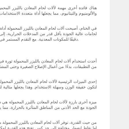
هناك فائدة أخرى مهمة لآلات لحام المعادن بالليزر المحم
والألومنيوم والتيتانيوم، مما يجعلها أداة متعددة الاستخدا
في الختام، أصبحت آلات لحام المعادن بالليزر المحمولة أداة
لحامات عالية الجودة بأقل قدر من المدخلات الحرارية، إلى ج
دقيقًا للمكونات المعدنية. مع التقدم المستمر في تكنولوجيا اللحام بالليزر، من المتوقع أن تلعب آلات لحام المعادن بالليزر المحمولة دورًا محوريًا متزايدًا في مستقبل تصنيع المعادن وتصنيعها.
أحدث استخدام آلات لحام المعادن بالليزر المحمولة ثورة ف
من التطبيقات، بدءًا من أعمال الإصلاح الصغيرة وحتى المش
إحدى الميزات الرئيسية لآلات لحام المعادن بالليزر المحمو
لتكون خفيفة الوزن وسهلة الاستخدام. وهذا يجعلها مثالية ل
ميزة أخرى بارزة لآلات لحام المعادن بالليزر المحمولة هي دق
الجودة مع الحد الأدنى من المناطق المتأثرة بالحرارة، مم
من حيث القدرة، توفر آلات لحام المعادن بالليزر المحمولة 
لها نقاط انصهار مختلفة إلى حد كبير. تفتح هذه القدرة إمك