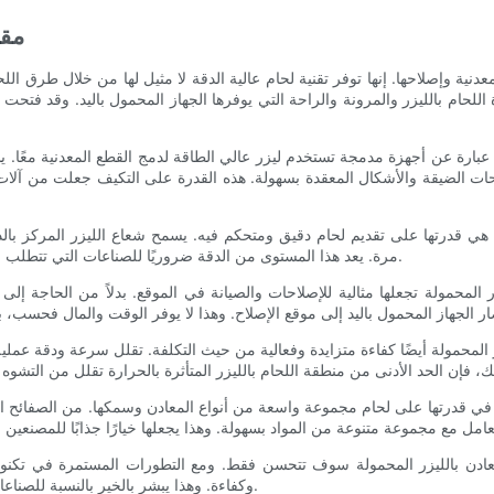
مقد
دنية وإصلاحها. إنها توفر تقنية لحام عالية الدقة لا مثيل لها من خلال طرق اللحا
 اللحام بالليزر والمرونة والراحة التي يوفرها الجهاز المحمول باليد. وقد فتح
عبارة عن أجهزة مدمجة تستخدم ليزر عالي الطاقة لدمج القطع المعدنية معًا. ي
 الضيقة والأشكال المعقدة بسهولة. هذه القدرة على التكيف جعلت من آلات لح
ولة هي قدرتها على تقديم لحام دقيق ومتحكم فيه. يسمح شعاع الليزر المركز با
مرة. يعد هذا المستوى من الدقة ضروريًا للصناعات التي تتطلب لحامات متينة وعالية الجودة، مثل قطاعي السيارات والفضاء.
 المحمولة تجعلها مثالية للإصلاحات والصيانة في الموقع. بدلاً من الحاجة إلى
يزر المحمولة أيضًا كفاءة متزايدة وفعالية من حيث التكلفة. تقلل سرعة ودقة عم
 في قدرتها على لحام مجموعة واسعة من أنواع المعادن وسمكها. من الصفائح الم
معادن بالليزر المحمولة سوف تتحسن فقط. ومع التطورات المستمرة في تكنولوج
وكفاءة. وهذا يبشر بالخير بالنسبة للصناعات التي تسعى إلى البقاء في طليعة تصنيع المعادن وإصلاحها.