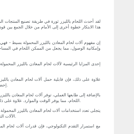
لقد أحدث اللحام بالليزر ثورة في طريقة تصنيع المنتجات المع
هذا الابتكار خطوة أخرى إلى الأمام من خلال الجمع بين قوة
إن مفهوم آلات لحام المعادن بالليزر المحمولة بسيط - فهي 
وإمكانية الوصول، مما يجعل من الممكن اللحام في المساحات
إحدى المزايا الرئيسية لآلات لحام المعادن بالليزر المحم
علاوة على ذلك، فإن قابلية حمل آلات لحام المعادن بالليزر
إحضار الجهاز المحمول باليد إلى موقع الإصلاح. وهذا لا يوفر الوقت والمال فحسب، بل يقلل أيضًا من خطر إتلاف المكونات الحساسة أثناء النقل.
بالإضافة إلى طابعها العملي، توفر آلات لحام المعادن بالل
اللحام، مما يوفر الوقت والموارد. علاوة على ذلك، فإن الحد الأدنى من منطقة اللحام بالليزر المتأثرة بالحرارة تقلل من التشوه والتزييف، مما يقلل من الحاجة إلى أعمال تصحيحية إضافية.
يتجلى تعدد استخدامات آلات لحام المعادن بالليزر المحمولة
الآلات التعامل مع مجموعة متنوعة من المواد بسهولة. وهذا يجعلها خيارًا جذابًا للمصنعين وفنيي الإصلاح الذين يعملون مع سبائك معدنية وسمك متنوع.
مع استمرار التقدم التكنولوجي، فإن قدرات آلات لحام ال