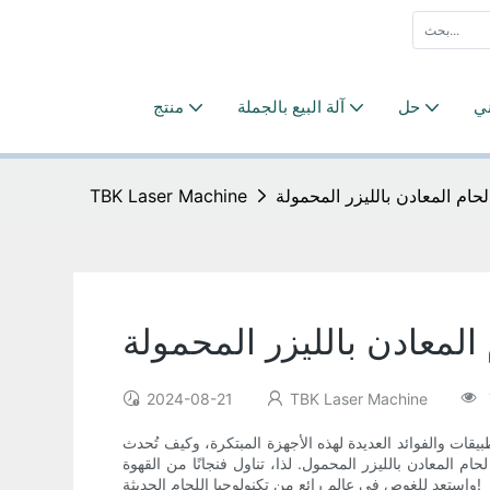
ني
حل
آلة البيع بالجملة
منتج
حام المعادن بالليزر المحمولة
TBK Laser Machine
المعادن بالليزر المحمولة
2024-08-21
TBK Laser Machine
قات والفوائد العديدة لهذه الأجهزة المبتكرة، وكيف تُحدث
المعادن بالليزر المحمول. لذا، تناول فنجانًا من القهوة
واستعد للغوص في عالم رائع من تكنولوجيا اللحام الحديثة!