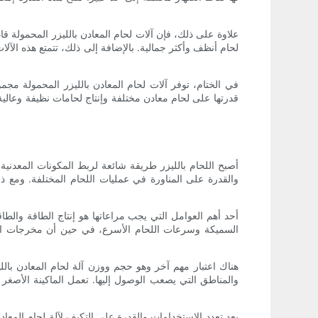
علاوة على ذلك، فإن آلات لحام المعادن بالليزر المحمولة قاد
لحام أنظف وأكثر جمالية. بالإضافة إلى ذلك، تتمتع هذه الآلا
في الختام، توفر آلات لحام المعادن بالليزر المحمولة مجم
قدرتها على لحام معادن مختلفة وإنتاج لحامات نظيفة وعالية ا
أصبح اللحام بالليزر طريقة شائعة لربط المكونات المعدنية 
والقدرة على المناورة في عمليات اللحام المختلفة. ومع ذلك، 
أحد أهم العوامل التي يجب مراعاتها هو إنتاج الطاقة والطا
السميكة وسرعات اللحام الأسرع، في حين أن مخرجات الطا
هناك اعتبار مهم آخر وهو حجم ووزن آلة لحام المعادن بال
والمناطق التي يصعب الوصول إليها. تعمل الماكينة الأصغر ح
يعد تعدد الاستخدامات والقدرة على التكيف لآلة لحام المعا