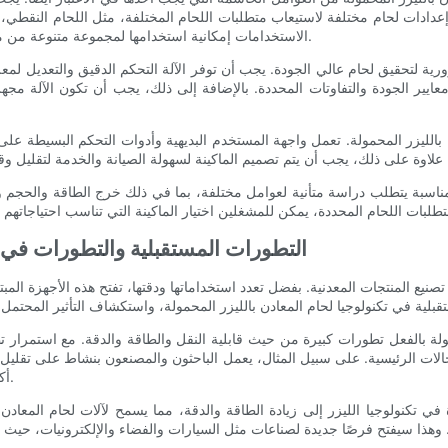
عدادات لحام مختلفة لاستيعاب متطلبات اللحام المختلفة، مثل اللحام النقطي، 
الاستخدامات إمكانية استخدامها لمجموعة متنوعة من مهام اللحام، وبالتالي زيادة فائدتها وفعاليتها من حيث التكلفة.
ورية لتحقيق لحام عالي الجودة. يجب أن توفر الآلة التحكم الدقيق والتعديل لم
ايير الجودة والتفاوتات المحددة. بالإضافة إلى ذلك، يجب أن تكون الآلة مجه
دن بالليزر المحمولة. تعمل واجهة المستخدم البديهية وأدوات التحكم البسيطة 
 المناسبة يتطلب دراسة متأنية لعوامل مختلفة، بما في ذلك خرج الطاقة والحجم
التطورات المستقبلية والتطورات في تك
صنيع المنتجات المعدنية. بفضل تعدد استخداماتها ودقتها، تفتح هذه الأجهزة الم
مولة بالفعل تطورات كبيرة من حيث قابلية النقل والطاقة والدقة. مع استمرار ت
جالات الرئيسية. على سبيل المثال، يعمل الباحثون والمصنعون بنشاط على تقليل ح
أكثر سهولة في الحمل وسهلة المناورة في المساحات الضيقة.
 تكنولوجيا الليزر إلى زيادة الطاقة والدقة، مما يسمح لآلات لحام المعادن 