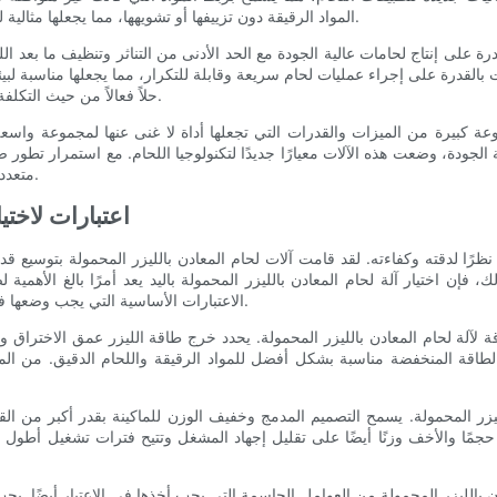
المواد الرقيقة دون تزييفها أو تشويهها، مما يجعلها مثالية للتطبيقات في صناعات مثل السيارات والفضاء والإلكترونيات.
رة على إنتاج لحامات عالية الجودة مع الحد الأدنى من التناثر وتنظيف ما بعد ا
ت بالقدرة على إجراء عمليات لحام سريعة وقابلة للتكرار، مما يجعلها مناسبة لبيئ
حلاً فعالاً من حيث التكلفة للشركات التي تتطلع إلى تبسيط عمليات اللحام الخاصة بها.
وعة كبيرة من الميزات والقدرات التي تجعلها أداة لا غنى عنها لمجموعة واسع
لجودة، وضعت هذه الآلات معيارًا جديدًا لتكنولوجيا اللحام. مع استمرار تطور ص
متعدد الاستخدامات وقوي لعمال اللحام والشركات على حدٍ سواء.
اعتبارات لاختيا
نظرًا لدقته وكفاءته. لقد قامت آلات لحام المعادن بالليزر المحمولة بتوسيع قد
فإن اختيار آلة لحام المعادن بالليزر المحمولة باليد يعد أمرًا بالغ الأهمية ل
الاعتبارات الأساسية التي يجب وضعها في الاعتبار عند اختيار آلة لحام المعادن بالليزر المحمولة باليد.
قة لآلة لحام المعادن بالليزر المحمولة. يحدد خرج طاقة الليزر عمق الاختراق 
قة المنخفضة مناسبة بشكل أفضل للمواد الرقيقة واللحام الدقيق. من المه
ليزر المحمولة. يسمح التصميم المدمج وخفيف الوزن للماكينة بقدر أكبر من ال
جمًا والأخف وزنًا أيضًا على تقليل إجهاد المشغل وتتيح فترات تشغيل أطول دون
دن بالليزر المحمولة من العوامل الحاسمة التي يجب أخذها في الاعتبار أيضًا. ي