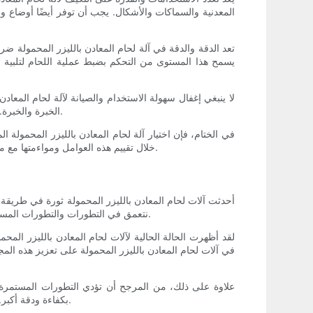
المعدنية والسماكات والأشكال. يجب أن توفر أيضًا أوضاع وإ
تعد الدقة والدقة في آلة لحام المعادن بالليزر المحمولة ضر
يسمح هذا المستوى من التحكم بضبط عملية اللحام لتلبية مع
لا ينبغي إغفال سهولة الاستخدام والصيانة لآلة لحام المعا
الخبرة والخبرة. علاوة على ذلك، يجب أن يتم تصميم الماكينة لسهولة الصيانة والخدمة لتقليل وقت التوقف عن العمل وضمان الموثوقية على المدى الطويل.
في الختام، فإن اختيار آلة لحام المعادن بالليزر المحمولة
خلال تقييم هذه العوامل ومواءمتها مع متطلبات اللحام المحددة، يمكن للمشغلين اختيار الماكينة التي تناسب احتياجاتهم بشكل أفضل وتزيد من كفاءة وفعالية عمليات اللحام بالليزر.
أحدثت آلات لحام المعادن بالليزر المحمولة ثورة في طريقة ت
نتعمق في التطورات والتطورات المستقبلية في تكنولوجيا لحام المعادن بالليزر المحمولة، واستكشاف التأثير المحتمل على الصناعات المختلفة والآثار الأوسع على عمليات التصنيع.
لقد أظهرت الحالة الحالية لآلات لحام المعادن بالليزر المح
في آلات لحام المعادن بالليزر المحمولة على تعزيز هذه الم
علاوة على ذلك، من المرجح أن تؤدي التطورات المستمرة في
بكفاءة ودقة أكبر. وهذا سيفتح فرصًا جديدة لصناعات مثل السيارات والفضاء والإلكترونيات، حيث تكون مهام اللحام المعقدة والحساسة مطلوبة بشكل متكرر.