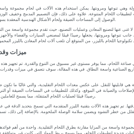
ولة وهي تنوعها ومرونتها. يمكن استخدام هذه الآلات في لحام مجموعة واسعة 
مات لتطبيقات اللحام المتنوعة. علاوة على ذلك، فإن التصميم المدمج وخفيف الوز
الوصول إلى المساحات الضيقة ولحام الأشكال الهندسية المعقدة بسهولة، مما يعزز قابليتها للاستخدام في بيئات التصنيع المختلفة.
 لا غنى عنها لتصنيع المعادن وعمليات التصنيع، حيث تقدم مجموعة واسعة من الت
انب تنوعها ومرونتها، يجعلها رصيدًا قيمًا لمصنعي السيارات والفضاء والأجهزة
ميزات وقدر
ي صناعة اللحام، مما يوفر مستوى غير مسبوق من التنوع والقدرة. تم تجهيز هذه 
اريع الصناعية واسعة النطاق. في هذه المقالة، سوف نتعمق في ميزات وقدرات آ
لة هي قابليتها للنقل. على عكس معدات اللحام التقليدية، والتي غالبًا ما تكون
لإصلاحات والصيانة في الموقع، وكذلك للتطبيقات في المساحات الضيقة أو التي 
رصيدًا قيمًا لعمليات اللحام المتنقلة، مما يسمح للعاملين في اللحام بتقديم خدماتهم في مجموعة متنوعة من المواقع.
تها. تم تجهيز هذه الآلات بتقنية الليزر المتقدمة التي تسمح بتحديد الدقة في 
ا يقلل من خطر التشوه ويضمن سلامة الوصلة الملحومة. بالإضافة إلى ذلك، تسمح 
مجموعة واسعة من المزايا مقارنة بطرق اللحام التقليدية. واحدة من أهم فوائده
انيات جديدة لتطبيقات اللحام، مما يسمح بربط المواد التي كانت غير متوافقة 