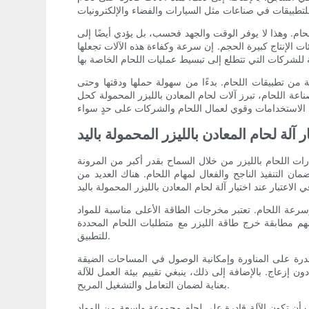
للحام. وهذا لا يوفر الوقت والجهد فحسب، بل يؤدي أيضًا إلى
ات الإنتاج كبيرة الحجم. إن سرعة وكفاءة هذه الآلات تجعلها
ة من تطبيقات اللحام. بدءًا من سهولة حملها ودقتها وحتى
ناعة اللحام، تبرز آلات لحام المعادن بالليزر المحمولة كحل
ر آلة لحام المعادن بالليزر المحمولة باليد
رات اللحام بالليزر من خلال السماح بقدر أكبر من المرونة
ضمان التنفيذ الناجح والفعال لمهام اللحام. هناك العديد من
وسرعة اللحام. تعتبر مخرجات الطاقة الأعلى مناسبة للمواد
م مطابقة خرج طاقة الليزر مع متطلبات اللحام المحددة
للتطبيق.
قدرة على المناورة وإمكانية الوصول في المساحات الضيقة
 إزعاج. بالإضافة إلى ذلك، ينبغي تقييم بيئة العمل للآلة
بعناية لضمان التعامل والتشغيل المريح.
جب أن تكون الآلة قادرة على لحام مجموعة واسعة من المواد