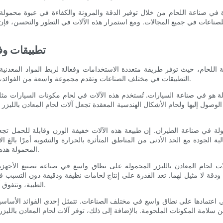
ورة في صناعة اللحام من خلال توفير الدقة والمرونة والكفاءة في عبوة محمول
 للصناعات في جميع المجالات. ومع استمرار هذه الآلات في التطور والتحسن، فإن
تطبيقات وفو
ة اللحام، حيث توفر طريقة متعددة الاستخدامات وفعالة لربط المواد المعدنية
التطبيقات في مختلف الصناعات وتقدم مجموعة واسعة من الفوائد، مما يجعلها أداة لا غنى عنها لتصنيع المعادن وعمليات التصنيع.
مولة هو في صناعة السيارات. تُستخدم هذه الآلات في لحام مكونات السيارات مثل
وصول إليها ولحام الأشكال الهندسية المعقدة تجعل آلات لحام المعادن بالليزر ال
ولة في صناعة الطيران. إن طبيعة هذه الآلات خفيفة الوزن وقابلة للحمل تجعل
ة الجودة مع الحد الأدنى من المناطق المتأثرة بالحرارة والتشويه أمرًا بالغ ال
المحمولة هذه المتطلبات، مما يجعلها أداة أساسية لمصنعي الفضاء الجوي.
لات لحام المعادن بالليزر المحمولة على نطاق واسع في صناعة تصنيع الأجهزة
ودقة لا مثيل لهما. تعد القدرة على إنتاج لحامات نظيفة ودقيقة دون التسبب في 
الطبية، وتتفوق آلات لحام المعادن بالليزر المحمولة في تلبية هذه المتطلبات.
في اعتمادها على نطاق واسع في مختلف الصناعات. تتمثل إحدى الفوائد الأساسي
لامة المكونات الملحومة. بالإضافة إلى ذلك، توفر آلات لحام المعادن بالليزر 