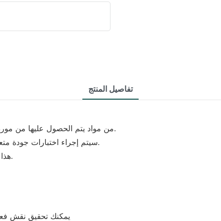
تفاصيل المنتج
· يتم تصنيع آلة لحام المعادن بالليزر TBK من مواد يتم الحصول عليها من موردين موثوقين.
· سيتم إجراء اختبارات جودة متعددة للتأكد من أن المنتج يلبي معايير الجودة الصناعية.
· هذا المنتج منتج لا بد منه وهو مناسب لمختلف التطبيقات.