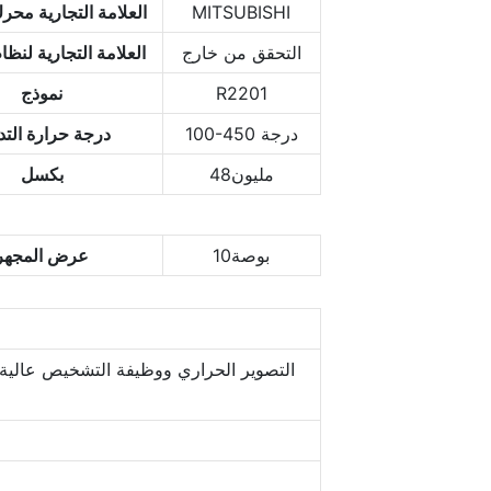
MITSUBISHI
العلامة التجارية مح
التحقق من خارج
العلامة التجارية لنظا
R2201
نموذج
100-450 درجة
درجة حرارة التد
مليون48
بكسل
بوصة10
عرض المجهر
التصوير الحراري ووظيفة التشخيص عالية ا