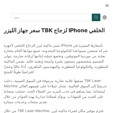
سعر جهاز الليزر TBK لزجاج IPhone الخلفي
تتميز ماكينة ليزر الزجاج الخلفي لأجهزة iPhone بأسعارها المميزة في
شركة شنتشن شينوانغدا للتكنولوجيا المحدودة. جميع موادها الخام مختارة
بعناية من موردينا الموثوقين، وتخضع عملية إنتاجها لرقابة صارمة. يتولى
التصميم متخصصون يتمتعون بخبرة واسعة وتقنية عالية. تضمن الماكينة
المتطورة، والتكنولوجيا المتطورة، والمهندسون الماهرون، أداءً عاليًا وعمرًا
افتراضيًا طويلًا للمنتج.
بصفتها علامة تجارية مرموقة في السوق الصينية، دخلت TBK Laser
Machine تدريجيًا إلى السوق العالمية. نشكر عملاءنا على تقييمهم العالي
لمنتجاتنا، مما يساهم في جذب المزيد من العملاء الجدد. حصلت منتجاتنا
على العديد من الشهادات، ونؤكد لعملائنا جدارتنا بهذه الجوائز من خلال
تقديم منتجات وخدمات ممتازة.
من خلال TBK Laser Machine، نلتزم بتوفير مكان لشراء ماكينة ليزر