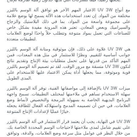
الاعتبار المهم الآخر هو توافق آلة الوسم بالليزر UV 3W مع أنواع
مختلفة من المواد. إن تعدد استخدامات هذه الآلة يسمح لها بوضع علامة
على مجموعة واسعة من المواد، بما في ذلك البلاستيك والزجاج
والسيراميك وبعض المعادن. تعتبر هذه المرونة مفيدة بشكل خاص
للصناعات التي تعمل بمواد متنوعة وتتطلب حلاً واحدًا لوضع العلامات
لتطبيقات متعددة.
علاوة على ذلك، فإن موثوقية ومتانة آلة الوسم بالليزر UV 3W هي
جوانب أساسية للتقييم. ونظرًا للاستثمار في مثل هذه المعدات، فمن
المهم التأكد من قدرتها على تحمل متطلبات بيئة الإنتاج وتقديم نتائج
متسقة مع مرور الوقت. لقد تم تصميم آلة الوسم بالليزر UV 3W لتكون
قوية وموثوقة، مما يجعلها أداة يمكن الاعتماد عليها للاستخدام على
المدى الطويل.
بالإضافة إلى مواصفاتها الفنية، توفر آلة الوسم بالليزر UV 3W ميزات
سهلة الاستخدام تساهم في ملاءمتها لمختلف التطبيقات. تسمح واجهة
البرنامج البديهية الخاصة به بسهولة البرمجة والتخصيص لأنماط وضع
العلامات، في حين أن تصميمه المدمج واستهلاكه الفعال للطاقة يجعله
خيارًا عمليًا لإعدادات الإنتاج المتنوعة.
في النهاية، يجب أن يعتمد قرار الاستثمار في آلة الوسم بالليزر UV 3W
على تقييم شامل لمدى ملاءمتها لاحتياجات الوسم المحددة الخاصة بك.
من خلال النظر في عوامل مثل سرعة وضع العلامات، والدقة، وتوافق