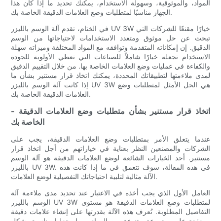
المواد، والموثوقية، وسهولة الاستخدام، يمكنك تحديد ما إذا كان هذا
الجهاز مناسبًا لمتطلبات وضع العلامات الدقيقة الخاصة بك.
في الختام، تقدم آلة الوسم بالليزر UV 3W خيارًا مقنعًا للشركات التي
تبحث عن حل موثوق ومتعدد الاستخدامات لاحتياجاتها من الوسم
الدقيق. إن إمكاناته المتقدمة وتوافقه مع المواد المختلفة وميزاته سهلة
الاستخدام تجعله خيارًا شاملاً للصناعات التي تعطي الأولوية للجودة
والكفاءة في عمليات وضع العلامات الخاصة بها. من خلال التقييم الدقيق
لمدى ملاءمتها لتطبيقاتك المحددة، يمكنك اتخاذ قرار مستنير بشأن ما
إذا كانت آلة الوسم بالليزر UV 3W هي الحل الأمثل لمتطلبات وضع
العلامات الدقيقة الخاصة بك.
- اتخاذ قرار مستنير بشأن متطلبات وضع العلامات الدقيقة
الخاصة بك
عندما يتعلق الأمر بمتطلبات وضع العلامات الدقيقة، يجب على
الشركات والمصنعين النظر بعناية في خياراتهم من أجل اتخاذ قرار
مستنير. أحد الخيارات الشائعة لوضع العلامات الدقيقة هو آلة الوسم
بالليزر UV 3W. في هذه المقالة، سوف نتعمق في ما إذا كانت هذه
الآلة مثالية لتلبية احتياجاتك التفصيلية لوضع العلامات.
العامل الأول الذي يجب أخذه في الاعتبار عند تحديد مدى ملاءمة آلة
الوسم بالليزر UV 3W لمتطلبات وضع العلامات الدقيقة هو مستوى
التفاصيل المطلوبة. تُعرف هذه الآلة بقدرتها على إنشاء علامات دقيقة
ومعقدة على مجموعة متنوعة من المواد، مما يجعلها مناسبة بشكل