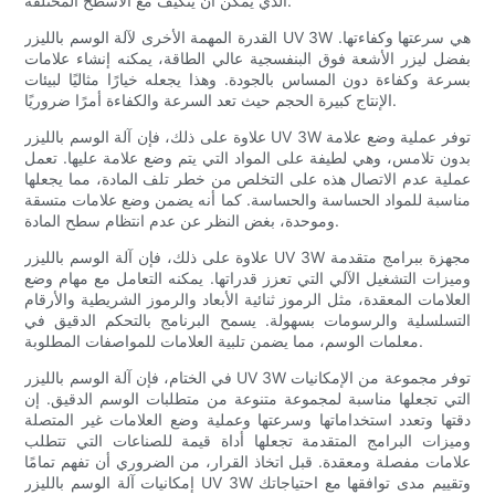
الذي يمكن أن يتكيف مع الأسطح المختلفة.
القدرة المهمة الأخرى لآلة الوسم بالليزر UV 3W هي سرعتها وكفاءتها.
بفضل ليزر الأشعة فوق البنفسجية عالي الطاقة، يمكنه إنشاء علامات
بسرعة وكفاءة دون المساس بالجودة. وهذا يجعله خيارًا مثاليًا لبيئات
الإنتاج كبيرة الحجم حيث تعد السرعة والكفاءة أمرًا ضروريًا.
علاوة على ذلك، فإن آلة الوسم بالليزر UV 3W توفر عملية وضع علامة
بدون تلامس، وهي لطيفة على المواد التي يتم وضع علامة عليها. تعمل
عملية عدم الاتصال هذه على التخلص من خطر تلف المادة، مما يجعلها
مناسبة للمواد الحساسة والحساسة. كما أنه يضمن وضع علامات متسقة
وموحدة، بغض النظر عن عدم انتظام سطح المادة.
علاوة على ذلك، فإن آلة الوسم بالليزر UV 3W مجهزة ببرامج متقدمة
وميزات التشغيل الآلي التي تعزز قدراتها. يمكنه التعامل مع مهام وضع
العلامات المعقدة، مثل الرموز ثنائية الأبعاد والرموز الشريطية والأرقام
التسلسلية والرسومات بسهولة. يسمح البرنامج بالتحكم الدقيق في
معلمات الوسم، مما يضمن تلبية العلامات للمواصفات المطلوبة.
في الختام، فإن آلة الوسم بالليزر UV 3W توفر مجموعة من الإمكانيات
التي تجعلها مناسبة لمجموعة متنوعة من متطلبات الوسم الدقيق. إن
دقتها وتعدد استخداماتها وسرعتها وعملية وضع العلامات غير المتصلة
وميزات البرامج المتقدمة تجعلها أداة قيمة للصناعات التي تتطلب
علامات مفصلة ومعقدة. قبل اتخاذ القرار، من الضروري أن تفهم تمامًا
إمكانيات آلة الوسم بالليزر UV 3W وتقييم مدى توافقها مع احتياجاتك