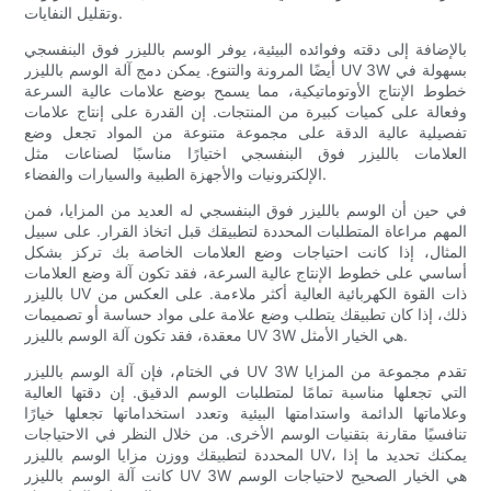
وتقليل النفايات.
بالإضافة إلى دقته وفوائده البيئية، يوفر الوسم بالليزر فوق البنفسجي
أيضًا المرونة والتنوع. يمكن دمج آلة الوسم بالليزر UV 3W بسهولة في
خطوط الإنتاج الأوتوماتيكية، مما يسمح بوضع علامات عالية السرعة
وفعالة على كميات كبيرة من المنتجات. إن القدرة على إنتاج علامات
تفصيلية عالية الدقة على مجموعة متنوعة من المواد تجعل وضع
العلامات بالليزر فوق البنفسجي اختيارًا مناسبًا لصناعات مثل
الإلكترونيات والأجهزة الطبية والسيارات والفضاء.
في حين أن الوسم بالليزر فوق البنفسجي له العديد من المزايا، فمن
المهم مراعاة المتطلبات المحددة لتطبيقك قبل اتخاذ القرار. على سبيل
المثال، إذا كانت احتياجات وضع العلامات الخاصة بك تركز بشكل
أساسي على خطوط الإنتاج عالية السرعة، فقد تكون آلة وضع العلامات
بالليزر UV ذات القوة الكهربائية العالية أكثر ملاءمة. على العكس من
ذلك، إذا كان تطبيقك يتطلب وضع علامة على مواد حساسة أو تصميمات
معقدة، فقد تكون آلة الوسم بالليزر UV 3W هي الخيار الأمثل.
في الختام، فإن آلة الوسم بالليزر UV 3W تقدم مجموعة من المزايا
التي تجعلها مناسبة تمامًا لمتطلبات الوسم الدقيق. إن دقتها العالية
وعلاماتها الدائمة واستدامتها البيئية وتعدد استخداماتها تجعلها خيارًا
تنافسيًا مقارنة بتقنيات الوسم الأخرى. من خلال النظر في الاحتياجات
المحددة لتطبيقك ووزن مزايا الوسم بالليزر UV، يمكنك تحديد ما إذا
كانت آلة الوسم بالليزر UV 3W هي الخيار الصحيح لاحتياجات الوسم