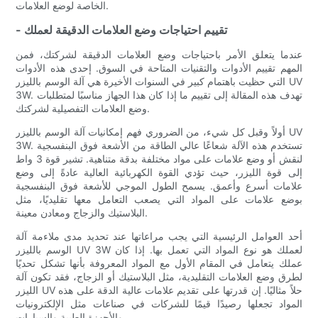
الخاصة لوضع العلامات.
- تقييم احتياجات وضع العلامات الدقيقة لعملك
عندما يتعلق الأمر باحتياجات وضع العلامات الدقيقة لشركتك، فمن
المهم تقييم الأدوات والتقنيات المتاحة في السوق. إحدى هذه الأدوات
التي حظيت باهتمام كبير في السنوات الأخيرة هي آلة الوسم بالليزر UV
3W. تهدف هذه المقالة إلى تقييم ما إذا كان هذا الجهاز مناسبًا لمتطلبات
وضع العلامات التفصيلية لشركتك.
أولاً وقبل كل شيء، من الضروري فهم إمكانيات آلة الوسم بالليزر UV
3W. تستخدم هذه الآلة شعاعًا عالي الطاقة من الأشعة فوق البنفسجية
لنقش أو وضع علامات على مواد مختلفة بدقة متناهية. تشير قوة 3 واط
إلى قوة الليزر، حيث تؤدي القوة الكهربائية العالية عادةً إلى وضع
علامات أسرع وأعمق. يسمح الطول الموجي للأشعة فوق البنفسجية
بوضع علامات على المواد التي يصعب التعامل معها تقليديًا، مثل
البلاستيك والزجاج ومعادن معينة.
أحد العوامل الرئيسية التي يجب مراعاتها عند تحديد مدى ملاءمة آلة
الوسم بالليزر UV 3W لعملك هو نوع المواد التي تعمل بها. إذا كان
عملك يتعامل في المقام الأول مع المواد المعروفة بأنها تشكل تحديًا
لطرق وضع العلامات التقليدية، مثل البلاستيك أو الزجاج، فقد تكون آلة
الليزر UV حلاً مثاليًا. إن قدرتها على تقديم علامات عالية الدقة على هذه
المواد تجعلها رصيدًا قيمًا للشركات في صناعات مثل الإلكترونيات
والأجهزة الطبية والسيارات.