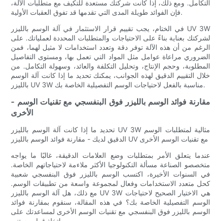
التكامل. ومع ذلك، إذا كانت شركتك مستعدة للتكيف مع متطلبات الآلة،
فإن الفوائد طويلة المدى التي تقدمها قد تفوق العقبات الأولية.
في الختام، يجب تقييم قرار الاستثمار في آلة الوسم بالليزر UV 3W
لشركتك بعناية بناءً على الاحتياجات والمتطلبات المحددة لعملياتك. على
الرغم من أن هذه الآلة توفر دقة وتعدد استخدامات لا مثيل لهما، فمن
الضروري مراعاة عوامل مثل المواد التي تعمل بها، ومستوى التفاصيل
المطلوبة، وحجم الإنتاج، وتحليل التكلفة والعائد، وسهولة التكامل. من
خلال التقييم الدقيق لهذه الجوانب، يمكنك تحديد ما إذا كانت آلة الوسم
بالليزر UV 3W مناسبة بالفعل لاحتياجات الوسم التفصيلية الخاصة بك.
- مقارنة فوائد الوسم بالليزر فوق البنفسجي مع تقنيات الوسم
الأخرى
تحديد ما إذا كانت آلة الوسم بالليزر UV 3W مثالية لمتطلبات الوسم
الدقيق لديك - مقارنة فوائد الوسم بالليزر UV مع تقنيات الوسم الأخرى
عندما يتعلق الأمر بمتطلبات وضع العلامات الدقيقة، غالبًا ما يواجه
متخصصو الصناعة مسألة التكنولوجيا الأكثر ملاءمة لاحتياجاتهم الخاصة.
في السنوات الأخيرة، اكتسب الوسم بالليزر فوق البنفسجي شعبية
كحل متعدد الاستخدامات وفعال لمجموعة واسعة من تطبيقات الوسم.
مع ذلك، هل آلة الوسم بالليزر UV 3W هي الاختيار الصحيح لاحتياجات
الوسم التفصيلية الخاصة بك؟ في هذه المقالة، سنقوم بمقارنة فوائد
الوسم بالليزر فوق البنفسجي مع تقنيات الوسم الأخرى لمساعدتك على
اتخاذ قرار مستنير.