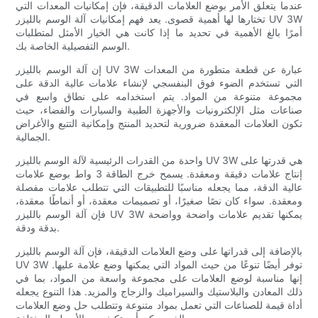
عندما يتعلق الأمر بوضع العلامات الدقيقة، فإن إمكانيات المعدات التي
تختارها لها أهمية قصوى. يعد فهم إمكانيات آلة الوسم بالليزر UV 3W
أمرًا بالغ الأهمية في تحديد ما إذا كانت هي الخيار الأمثل لمتطلبات
الوسم التفصيلية الخاصة بك.
إن آلة الوسم بالليزر UV 3W عبارة عن قطعة متطورة من المعدات
التي تستخدم الضوء فوق البنفسجي لإنشاء علامات عالية الدقة على
مجموعة متنوعة من المواد. يتم استخدامه على نطاق واسع في
صناعات مثل الإلكترونيات والأجهزة الطبية والسيارات والفضاء، حيث
تكون العلامات المعقدة ضرورية لتحديد المنتج وإمكانية التتبع والأغراض
الجمالية.
واحدة من القدرات الرئيسية لآلة الوسم بالليزر UV 3W هي قدرتها على
إنتاج علامات دقيقة ومعقدة. يسمح خرج الطاقة 3 واط بوضع علامات
عالية الدقة، مما يجعله مناسبًا للتطبيقات التي تتطلب علامات مفصلة
ومعقدة. سواء كان نصًا صغيرًا، أو تصميمات معقدة، أو أنماطًا معقدة،
فإن آلة الوسم بالليزر UV 3W يمكنها تقديم علامات واضحة وواضحة
بدقة ودقة.
بالإضافة إلى قدراتها على وضع العلامات الدقيقة، فإن آلة الوسم بالليزر
UV 3W توفر أيضًا تنوعًا من حيث المواد التي يمكنها وضع علامة عليها.
إنها مناسبة لوضع العلامات على مجموعة واسعة من المواد، بما في
ذلك المعادن والبلاستيك والسيراميك والزجاج والمزيد. هذا التنوع يجعله
أداة قيمة للصناعات التي تعمل بمواد متنوعة وتتطلب حل وضع العلامات