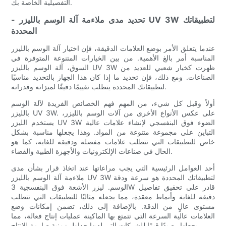
التفصيلية الخاصة بك.
- تحديد مدى ملاءمة آلة الوسم بالليزر UV 3W لتطبيقاتك
المحددة
عندما يتعلق الأمر بوضع العلامات الدقيقة، فإن اختيار آلة الوسم بالليزر
المناسبة أمر بالغ الأهمية. من بين الخيارات المتنوعة المتوفرة في
السوق، آلة الوسم بالليزر UV 3W ظهرت كخيار شعبي للعديد من
الصناعات. ومع ذلك، فإن تحديد ما إذا كان هذا الجهاز بالتحديد مناسبًا
لتطبيقاتك المحددة يتطلب تقييمًا دقيقًا لميزاته وقدراته.
أولاً وقبل كل شيء، من المهم فهم الخصائص الفريدة لآلة الوسم
بالليزر UV 3W. على عكس الأنواع الأخرى من آلات الوسم بالليزر،
يستخدم الليزر UV 3W الضوء فوق البنفسجي لإنشاء علامات عالية
التباين على مجموعة متنوعة من المواد. وهذا يجعلها مناسبة بشكل
خاص للتطبيقات التي تتطلب علامات مفصلة ودقيقة للغاية، كما هو
الحال في صناعات الإلكترونيات والأجهزة الطبية والفضاء.
أحد العوامل الرئيسية التي يجب مراعاتها عند اتخاذ قرار بشأن مدى
ملاءمة آلة الوسم بالليزر UV 3W لتطبيقاتك المحددة هو سرعة ودقة
الوسم. ليزر الأشعة فوق البنفسجية 3W قادر على تحقيق تفاصيل
دقيقة للغاية وأنماط معقدة، مما يجعله مثاليًا للتطبيقات التي تتطلب
مستوى عالٍ من الدقة. بالإضافة إلى ذلك، تضمن إمكانات وضع
العلامات عالية السرعة التي تتمتع بها الماكينة عمليات إنتاج فعالة، مما
يجعلها رصيدًا قيمًا للشركات التي لديها جداول زمنية صارمة للإنتاج.