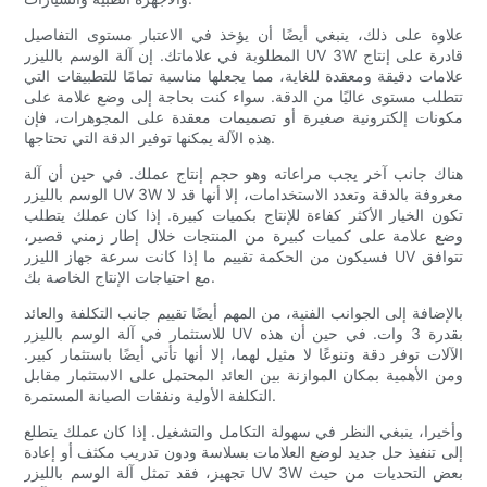
علاوة على ذلك، ينبغي أيضًا أن يؤخذ في الاعتبار مستوى التفاصيل
المطلوبة في علاماتك. إن آلة الوسم بالليزر UV 3W قادرة على إنتاج
علامات دقيقة ومعقدة للغاية، مما يجعلها مناسبة تمامًا للتطبيقات التي
تتطلب مستوى عاليًا من الدقة. سواء كنت بحاجة إلى وضع علامة على
مكونات إلكترونية صغيرة أو تصميمات معقدة على المجوهرات، فإن
هذه الآلة يمكنها توفير الدقة التي تحتاجها.
هناك جانب آخر يجب مراعاته وهو حجم إنتاج عملك. في حين أن آلة
الوسم بالليزر UV 3W معروفة بالدقة وتعدد الاستخدامات، إلا أنها قد لا
تكون الخيار الأكثر كفاءة للإنتاج بكميات كبيرة. إذا كان عملك يتطلب
وضع علامة على كميات كبيرة من المنتجات خلال إطار زمني قصير،
فسيكون من الحكمة تقييم ما إذا كانت سرعة جهاز الليزر UV تتوافق
مع احتياجات الإنتاج الخاصة بك.
بالإضافة إلى الجوانب الفنية، من المهم أيضًا تقييم جانب التكلفة والعائد
للاستثمار في آلة الوسم بالليزر UV بقدرة 3 وات. في حين أن هذه
الآلات توفر دقة وتنوعًا لا مثيل لهما، إلا أنها تأتي أيضًا باستثمار كبير.
ومن الأهمية بمكان الموازنة بين العائد المحتمل على الاستثمار مقابل
التكلفة الأولية ونفقات الصيانة المستمرة.
وأخيرا، ينبغي النظر في سهولة التكامل والتشغيل. إذا كان عملك يتطلع
إلى تنفيذ حل جديد لوضع العلامات بسلاسة ودون تدريب مكثف أو إعادة
تجهيز، فقد تمثل آلة الوسم بالليزر UV 3W بعض التحديات من حيث