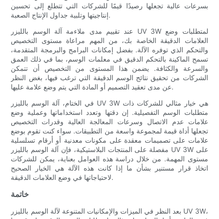
بسرعات عالية تجعلها رصيدًا قيمًا للشركات التي تتطلع إلى تحسين
إنتاجيتها وتلبية جداول الإنتاج الصعبة.
عند تقييم مدى ملاءمة آلة الوسم بالليزر UV 3W لمتطلبات وضع
العلامات الدقيقة الخاصة بك، من المهم مراعاة مستوى التخصيص
والتحكم الذي توفره الآلة. بفضل إمكانات البرامج والبرمجة المتقدمة،
تسمح الماكينة بالتحكم الدقيق في معلمات الوسم، بما في ذلك العمق
والسرعة والكثافة. يضمن هذا المستوى من التخصيص أن تتمكن
الشركات من تحقيق نتائج الوسم الدقيقة التي ترغب فيها، بغض النظر
عن مدى تعقيد التصميم أو المادة التي يتم وضع علامة عليها.
في الختام، آلة الوسم بالليزر UV 3W هي خيار مثالي للشركات ذات
متطلبات الوسم التفصيلية. إن دقتها وتعدد استخداماتها وعملية وضع
علامات عدم الاتصال وسرعات المعالجة العالية وقدرات التخصيص
تجعلها أداة قيمة لمجموعة واسعة من التطبيقات. سواء كنت تقوم بوضع
علامات على تصميمات معقدة على مكونات معدنية أو أرقام تسلسلية
مفصلة على المنتجات البلاستيكية، فإن آلة الوسم بالليزر UV 3W على
مستوى المهمة. من خلال دراسة هذه العوامل بعناية، يمكن للشركات
اتخاذ قرار مستنير بشأن ما إذا كانت هذه الآلة هي الخيار الصحيح
لاحتياجاتها في وضع العلامات الدقيقة.
خاتمة
بعد النظر في الميزات والإمكانيات المتنوعة لآلة الوسم بالليزر UV 3W،