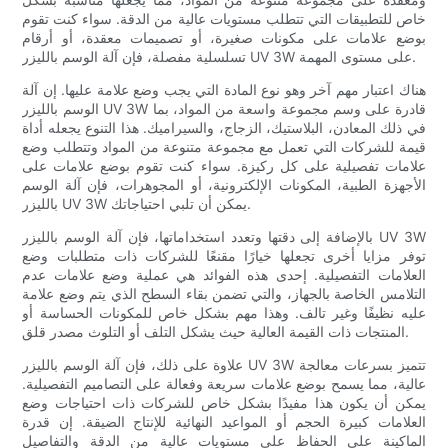
خاص للتطبيقات التي تتطلب مستويات عالية من الدقة. سواء كنت تقوم
بوضع علامات على مكونات صغيرة، أو تصميمات معقدة، أو أرقام
تسلسلية مفصلة، ​​فإن آلة الوسم بالليزر UV 3W على مستوى المهمة.
هناك اعتبار مهم آخر وهو نوع المادة التي يجب وضع علامة عليها. إن آلة
الوسم بالليزر UV 3W قادرة على وسم مجموعة واسعة من المواد، بما
في ذلك المعادن، البلاستيك، الزجاج، والسيراميك. هذا التنوع يجعله أداة
قيمة للشركات التي تعمل مع مجموعة متنوعة من المواد وتتطلب وضع
علامات تفصيلية على كل ركيزة. سواء كنت تقوم بوضع علامات على
الأجهزة الطبية، المكونات الإلكترونية، أو المجوهرات، فإن آلة الوسم
بالليزر UV 3W يمكن أن تلبي احتياجاتك.
بالإضافة إلى دقتها وتعدد استخداماتها، فإن آلة الوسم بالليزر UV 3W
توفر مزايا أخرى تجعلها خيارًا مقنعًا للشركات ذات متطلبات وضع
العلامات التفصيلية. إحدى هذه الفوائد هي عملية وضع علامات عدم
التلامس الخاصة بالجهاز، والتي تضمن بقاء السطح الذي يتم وضع علامة
عليه نظيفًا وغير تالف. وهذا مهم بشكل خاص للمكونات الحساسة أو
المنتجات ذات القيمة العالية حيث يشكل التلف أو التلوث مصدر قلق.
علاوة على ذلك، فإن آلة الوسم بالليزر UV 3W تتميز بسرعات معالجة
عالية، مما يسمح بوضع علامات سريعة وفعالة على التصاميم التفصيلية.
يمكن أن يكون هذا مفيدًا بشكل خاص للشركات ذات احتياجات وضع
العلامات كبيرة الحجم أو المواعيد النهائية للإنتاج الضيقة. إن قدرة
الماكينة على الحفاظ على مستويات عالية من الدقة والتفاصيل