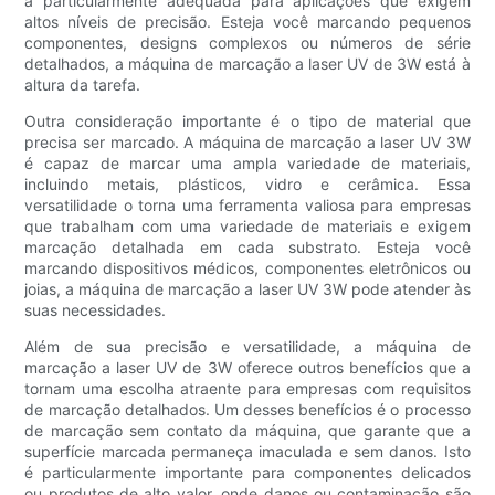
a particularmente adequada para aplicações que exigem
altos níveis de precisão. Esteja você marcando pequenos
componentes, designs complexos ou números de série
detalhados, a máquina de marcação a laser UV de 3W está à
altura da tarefa.
Outra consideração importante é o tipo de material que
precisa ser marcado. A máquina de marcação a laser UV 3W
é capaz de marcar uma ampla variedade de materiais,
incluindo metais, plásticos, vidro e cerâmica. Essa
versatilidade o torna uma ferramenta valiosa para empresas
que trabalham com uma variedade de materiais e exigem
marcação detalhada em cada substrato. Esteja você
marcando dispositivos médicos, componentes eletrônicos ou
joias, a máquina de marcação a laser UV 3W pode atender às
suas necessidades.
Além de sua precisão e versatilidade, a máquina de
marcação a laser UV de 3W oferece outros benefícios que a
tornam uma escolha atraente para empresas com requisitos
de marcação detalhados. Um desses benefícios é o processo
de marcação sem contato da máquina, que garante que a
superfície marcada permaneça imaculada e sem danos. Isto
é particularmente importante para componentes delicados
ou produtos de alto valor, onde danos ou contaminação são