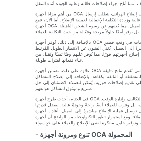
من أهم مزايا أجهزة OCA المتنقلة توفيرها للتكاليف لفنيي الصيانة والشركات. ففي السابق، كان إصلاح الهواتف يتطلب إرسال
 وزيادة التكلفة الإجمالية لعملية الإصلاح. أما الآن، فمع
أجهزة OCA المتنقلة، أصبح بإمكان فنيي الصيانة نقل عملية الإصلاح مباشرةً إلى العميل، مما يُغنيهم عن رسوم الشحن الباهظة.
بالإضافة إلى ذلك، تُوفر أجهزة OCA المتنقلة مزايا إدارة الوقت، إذ تُمكّن فنيي الصيانة من إتمام الإصلاحات في وقتٍ قصيرٍ
ً إلى العميل، يُغني الفنيون عن الانتظار الطويل المُرتبط
اح أجهزتهم فورًا، مما يُوفر عليهم وقتًا ثمينًا ويُقلل من
عناء فقدانها لفترات طويلة.
علاوة على ذلك، تضمن أجهزة OCA المتنقلة إصلاحات عالية الجودة، بفضل تقنياتها المتطورة وإمكانياتها التي تُقدم نتائج دقيقة
لمتشققة أو التالفة بكفاءة، بالإضافة إلى إصلاح المشاكل
ى تقديم إصلاحات فورية، يُمكن للعملاء الاطمئنان إلى حل
سريع وموثوق لمشاكل هواتفهم.
في الختام، أحدث طرح أجهزة OCA المتنقلة ثورةً في قطاع إصلاح الهواتف، موفرةً مزايا كبيرة في توفير التكاليف وإدارة الوقت.
، بل وفرت للعملاء أيضًا راحةً وجودةً عالية. بفضل قدرتها
صيل عملية الإصلاح مباشرةً إلى العميل، أعادت أجهزة OCA المتنقلة تعريف طريقة إجراء إصلاحات الهواتف، مما جعل
مع استمرار تطور التكنولوجيا، من الواضح أن أجهزة OCA المتنقلة ستلعب
- تنوع ومرونة أجهزة OCA المحمولة