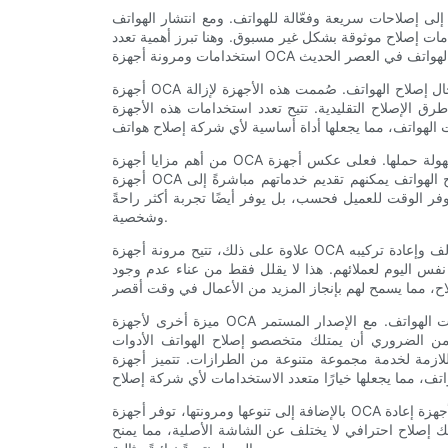
 إلى إصلاحات سريعة وفعّالة للهواتف. ومع انتشار الهواتف
دمات إصلاح موثوقة بشكل غير مسبوق. وهنا تبرز أهمية تعدد
أجهزة OCA المتنقلة (اللاصق الشفاف بصريًا) هي جهاز مبتكر أحدث ثورة في مجال إصلاح الهواتف. صُممت هذه الأجهزة لإزالة
ق الإصلاح التقليدية. تتيح تعدد استخدامات هذه الأجهزة
من أهم مزايا أجهزة OCA المتنقلة سهولة حملها. فعلى عكس أجهزة OCA التقليدية، التي غالبًا ما تكون ضخمة وثابتة، صُممت
أجهزة OCA المتنقلة لتكون صغيرة الحجم وسهلة النقل. هذا يعني أن فنيي إصلاح الهواتف يمكنهم تقديم خدماتهم مباشرةً إلى
وفر الوقت للعميل فحسب، بل يوفر أيضًا تجربة أكثر راحةً
وشخصية.
علاوة على ذلك، تتيح مرونة أجهزة OCA المتنقلة عملية إصلاح سريعة وفعالة. بفضل إمكانية إزالة الزجاج التالف وإعادة تركيبه
س اليوم لعملائهم. هذا لا يقلل فقط من عناء عدم وجود
ميزة أخرى لأجهزة OCA المتنقلة هي قدرتها على تلبية احتياجات مجموعة واسعة من طرازات الهواتف. مع الإصدار المستمر
ة، من الضروري أن يمتلك متخصصو إصلاح الهواتف الأدوات
ازمة لخدمة مجموعة متنوعة من الطرازات. تتميز أجهزة OCA المتنقلة بميزات قابلة للتعديل تتيح التكيف بدقة مع مختلف
بالإضافة إلى تنوعها ومرونتها، توفر أجهزة OCA المتنقلة دقةً عاليةً في عملية الإصلاح. تضمن التقنية المتطورة لهذه الأجهزة إعادة
ك إصلاح احترافي لا يختلف عن الشاشة الأصلية، مما يمنح