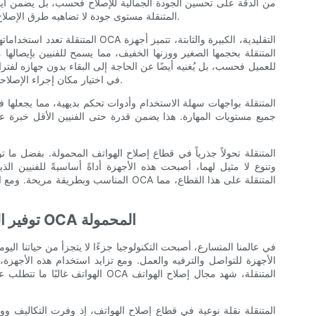
من الدقة على تحسين الجودة الجمالية للإصلاح فحسب، بل يضمن أيض
عدم المحاذاة أو عدم الالتصاق، توفر أجهزة OCA المتنقلة مستوى جودة لا تضاهيه طرق الإصلاح التقليدية.
للعميل فحسب، بل يُغنيه أيضًا عن الحاجة إلى البقاء بدون جهازه لفت
في اختيار مكان إجراء الإصلاحات، مما يجعلها حلاً مثاليًا للفنيين المتنقلين وشركات الإصلاح.
جميع مستويات المهارة. هذا يضمن قدرة حتى الفنيين الأقل خبرة ع
وتنوع لا مثيل لهما، أصبحت هذه الأجهزة أداةً أساسيةً للفنيين ا
المناسب وبطريقة مريحة. ومع استمرار تطور ال
- توفير التكاليف وإدارة الوقت باستخدام أجهزة OCA المحمولة
في عالمنا المتسارع، أصبحت التكنولوجيا جزءًا لا يتجزأ من حياتنا اليو
الأجهزة للتواصل والترفيه والعمل. ومع تزايد استخدام هذه الأجهزة
الهواتف غالبًا ما تتطلب عمليات مكلف