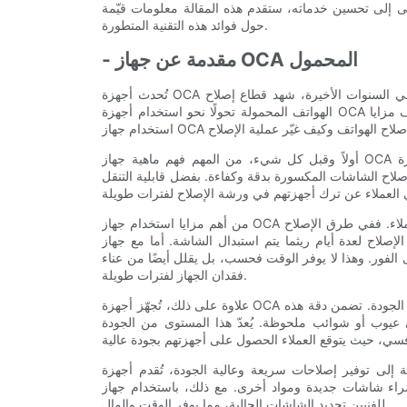
ى إلى تحسين خدماته، ستقدم هذه المقالة معلومات قيّمة
حول فوائد هذه التقنية المتطورة.
- مقدمة عن جهاز OCA المحمول
تُحدث أجهزة OCA المتنقلة (اللاصق الشفاف بصريًا) ثورةً في طريقة إصلاح الهواتف. في السنوات الأخيرة، شهد قطاع إصلاح
الهواتف المحمولة تحولًا نحو استخدام أجهزة OCA لإصلاح شاشات الهواتف، ولسبب وجيه. في هذه المقالة، سنستكشف مزايا
أولاً وقبل كل شيء، من المهم فهم ماهية جهاز OCA المحمول وكيفية عمله. تُستخدم أجهزة OCA لإزالة شاشات الهواتف
 إصلاح الشاشات المكسورة بدقة وكفاءة. بفضل قابلية التنقل
من أهم مزايا استخدام جهاز OCA المتنقل لإصلاح الهواتف قدرته على تقديم خدمة سريعة ومريحة للعملاء. ففي طرق الإصلاح
اح لعدة أيام ريثما يتم استبدال الشاشة. أما مع جهاز OCA
 الفور. وهذا لا يوفر الوقت فحسب، بل يقلل أيضًا من عناء
فقدان الجهاز لفترات طويلة.
علاوة على ذلك، تُجهّز أجهزة OCA المتنقلة بأحدث التقنيات، مما يُمكّن الفنيين من تقديم إصلاحات عالية الجودة. تضمن دقة هذه
ي عيوب أو شوائب ملحوظة. يُعدّ هذا المستوى من الجودة
توفير إصلاحات سريعة وعالية الجودة، تُقدم أجهزة OCA المتنقلة حلاً اقتصاديًا لإصلاح الهواتف. قد تكون طرق
اشات جديدة ومواد أخرى. مع ذلك، باستخدام جهاز OCA المتنقل، يُمكن
للفنيين تجديد الشاشات الحالية، مما يوفر الوقت والمال.