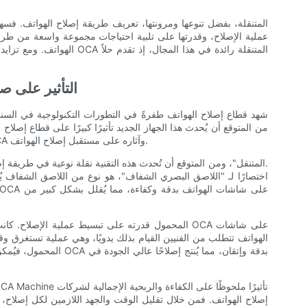
عملية الإصلاح، وقدرتها على تلبية احتياجات مجموعة واسعة من طر
الهواتف. ومع تزايد الطلب على
- التأثير على 
شهد قطاع إصلاح الهواتف طفرةً في التطورات التكنولوجية في السنوا
واعدة. في هذه المقالة، سنستكشف مزايا جهاز Mobile OCA وآثاره على مستقبل إصلاح الهواتف.
الهواتف تتطلب من الفنيين القيام بذلك يدويًا، وهي عملية تستغرق وقتًا 
إصلاح الهواتف. فمن خلال تقليل الوقت والجهد اللازمين لكل إصلاح،