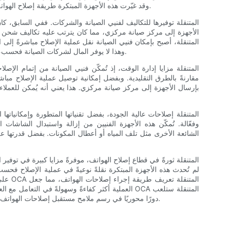
وقد غيّرت هذه الأجهزة المبتكرة طريقة إصلاح الهواتف، مما أتاح إجراء إصلاحات فعّالة وعالية الجودة أثناء التنقل.
الأجهزة إلى مركز صيانة مركزي، مما كان يترتب عليه تكاليف شحن عالية
وهذا لا يوفر المال لشركات الصيانة فحسب، بل يوفر أيضًا حلولاً مريحة وفعّالة من حيث التكلفة للعملاء.
مقارنةً بالطرق التقليدية. وبفضل إمكانية توصيل عملية الإصلاح مباشرة
بإرسال الأجهزة إلى مركز صيانة مركزي. هذا يعني أنه يُمكن للعملاء إصل
وفعّالة. تُمكّن هذه الأجهزة الفنيين من إزالة واستبدال الشاشات ا
الشائعة الأخرى مثل تلف المياه أو أعطال المكونات. بفضل قدرتها عل
لم تُحدث هذه الأجهزة المبتكرة نقلةً نوعيةً في عملية الإصلاح فحسب
على تو
العملية أكثر كفاءةً وسهولةً في التعامل مع العملاء. و
دورًا محوريًا في رسم ملامح مستقبل إصلاحات الهواتف، وتوفير حلول مبتكرة لفنيي الإصلاح والعملاء على حدٍ سواء.