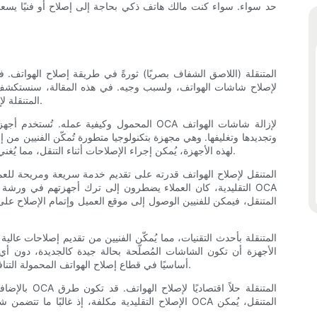
حد سواء. سواء كنت مالك هاتف ذكي بحاجة إلى إصلاح أو فنيًا يسع
استخدام جهاز OCA المتنقلة لإصلاح الهواتف وكيف غيّر عملية الإصلاح.
وتجديدها وتغليفها. وهي مجهزة بتكنولوجيا متطورة تُمكّن الفنيين من
لهذه الأجهزة، يُمكن إجراء الإصلاحات أثناء التنقل، مما يُغني العملاء عن ترك أجهزتهم في ورشة الإصلاح لفترات طويلة.
التقليدية، كان العملاء يضطرون إلى ترك أجهزتهم في ورشة الإصل
المتنقل، فيمكن للفنيين الوصول إلى موقع العميل وإتمام الإصلاح على
الأجهزة أن تكون الشاشات المُصلّحة بحالة جيدة كالجديدة، دون أ
أساسيًا في قطاع إصلاح الهواتف المحمولة التنافسي، حيث يتوقع العملاء الحصول على أجهزتهم بجودة عالية.
بالإضافة إلى 
الإصلاح التقليدية مكلفة، إذ غالبًا ما تتضمن شراء ش