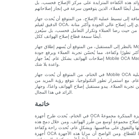
 فوائد هذه الكفاءة المتزايدة على مركز الإصلاح فحسب، بل
ة إلى تبسيط عملية الإصلاح، من المتوقع أن يُحدث جهاز OCA المحمول تأثيرًا إيجابيًا على جودة الإصلاحات. بفضل تطبيقه
الدقيق لفيلم OCA، يُمكن للجهاز المساعدة في التخلص من الأخطاء والتناقضات، مما يُؤدي إلى إصلاح عالي الجودة وأكثر متانة
 من حيث رضا العملاء وتكرار التعامل فحسب، بل سيُعزز
أيضًا سمعة قطاع إصلاح الهواتف ككل.
بالنظر إلى المستقبل، من المتوقع أن يُسهم إطلاق جهاز Mobile OCA Machine في دفع عجلة الابتكار في قطاع إصلاح الهواتف.
ثر تطورًا وكفاءة، مما يُحسّن تجربة العملاء ويرفع جودة
إصلاحات الهواتف بشكل عام. يُعدّ جهاز Mobile OCA Machine مجرد بداية لعصر جديد في إصلاح الهواتف، وآفاقه المستقبلية
واعدة بلا شك.
في الختام، من المتوقع أن يُحدث جهاز Mobile OCA تأثيرًا كبيرًا على قطاع إصلاح الهواتف، بفضل قدرته على تبسيط عملية
ام. مع استمرار تطور التكنولوجيا، نتوقع رؤية المزيد من
 العملاء. يبدو مستقبل إصلاح الهواتف واعدًا، وجهاز Mobile OCA هو
الرائد في هذا المجال.
خاتمة
في الختام، يُحدث طرح أجهزة OCA المتنقلة ثورةً في قطاع إصلاح الهواتف بطرقٍ عديدة. تُقدم هذه الأجهزة المبتكرة مجموعةً
 إصلاح مجموعةٍ أوسع من طُرز الهواتف. ومن خلال دمج هذه
ها والتفوق على منافسيها. وبشكلٍ عام، تُحدث راحة وكفاءة
أجهزة OCA المتنقلة تحولاً جذرياً في طريقة إصلاح الهواتف، وتضع معايير جديدةً للقطاع. ومن الواضح أن مزايا هذه الأجهزة