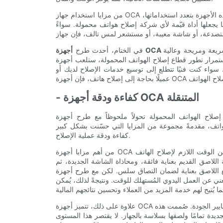
من مزايا استخدام جهاز OCA المحمول إمكانية تقديم مجموعة واسعة من خدمات الإصلاح. تتميز هذه الأجهزة بتعدد استخداماتها،
جعلها أداة قيّمة لأي شركة إصلاح هواتف محمولة. سواءً
ريعة ومريحة وعالية
في الختام، أحدث طرح
رار تطور قطاع إصلاح الهواتف المحمولة، ستلعب أجهزة OCA
 سواء كنت فنيًا تتطلع إلى توسيع خدمات الإصلاح لديك أو
- كفاءة ودقة أجهزة OCA المتنقلة
تف المحمولة تحولاً ملحوظاً مع طرح أجهزة OCA (اللاصق الشفاف بصرياً)
واتف، مقدمةً مجموعة من المزايا التي حسّنت بشكل كبير
كفاءة ودقة عملية الإصلاح.
من أهم مزايا أجهزة OCA المتنقلة قدرتها على تبسيط عملية الإصلاح، مما يُقلل بشكل كبير من الوقت اللازم لإصلاح الهاتف
للاصق القديم بعناية فائقة، ومحاذاة الشاشة الجديدة، ثم
اصق بعناية لضمان التصاق سلس. لكن مع طرح أجهزة OCA المتنقلة، أصبحت هذه العملية أبسط وأسرع. هذه الأجهزة
ني عن العمل اليدوي المُستهلك للوقت. ونتيجةً لذلك، يُمكن
علاوة على ذلك، تتميز أجهزة OCA المتنقلة بدقة لا مثيل لها، مما يضمن إجراء كل عملية إصلاح بأعلى معايير الجودة. صُممت هذه
ديدة تمامًا ولصقها بسلاسة بالجهاز. لا يقتصر هذا المستوى