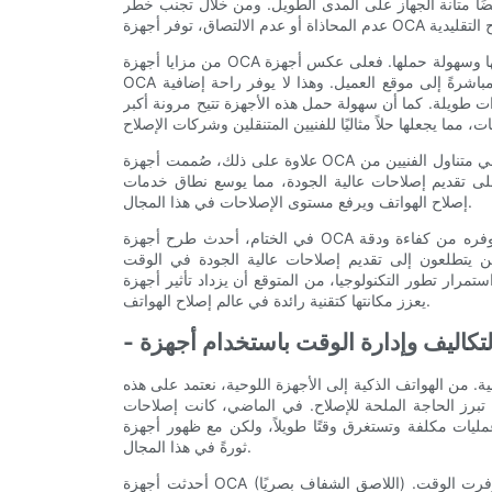
ًا متانة الجهاز على المدى الطويل. ومن خلال تجنب خطر
من مزايا أجهزة OCA المتنقلة تعدد استخداماتها وسهولة حملها. فعلى عكس أجهزة OCA التقليدية، الكبيرة والثابتة، تتميز أجهزة
OCA المتنقلة بحجمها الصغير ووزنها الخفيف، مما يسمح للفنيين بإيصالها مباشرةً إلى موقع العميل. وهذا لا يوفر راحة إضافية
رات طويلة. كما أن سهولة حمل هذه الأجهزة تتيح مرونة أكبر
علاوة على ذلك، صُممت أجهزة OCA المتنقلة بواجهات سهلة الاستخدام وأدوات تحكم بديهية، مما يجعلها في متناول الفنيين من
لى تقديم إصلاحات عالية الجودة، مما يوسع نطاق خدمات
إصلاح الهواتف ويرفع مستوى الإصلاحات في هذا المجال.
في الختام، أحدث طرح أجهزة OCA المتنقلة تحولاً جذرياً في قطاع إصلاح الهواتف المحمولة. بفضل ما توفره من كفاءة ودقة
لذين يتطلعون إلى تقديم إصلاحات عالية الجودة في الوقت
تكنولوجيا، من المتوقع أن يزداد تأثير أجهزة OCA المتنقلة على هذا القطاع، مما
يعزز مكانتها كتقنية رائدة في عالم إصلاح الهواتف.
مية. من الهواتف الذكية إلى الأجهزة اللوحية، نعتمد على هذه
، تبرز الحاجة الملحة للإصلاح. في الماضي، كانت إصلاحات
ة وتستغرق وقتًا طويلاً، ولكن مع ظهور أجهزة OCA المتنقلة، شهد مجال إصلاح الهواتف
ثورةً في هذا المجال.
أحدثت أجهزة OCA (اللاصق الشفاف بصريًا) المتنقلة نقلة نوعية في قطاع إصلاح الهواتف، إذ وفرت التكاليف ووفرت الوقت.