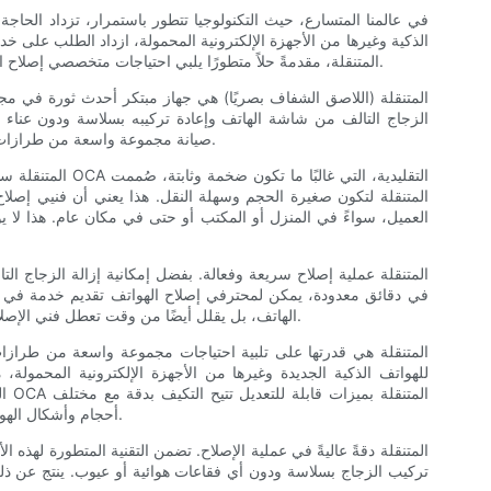
في عالمنا المتسارع، حيث التكنولوجيا تتطور باستمرار، تزداد الحاجة
الذكية وغيرها من الأجهزة الإلكترونية المحمولة، ازداد الطلب على خ
استخدامات ومرونة أجهزة OCA المتنقلة، مقدمةً حلاً متطورًا يلبي احتياجات متخصصي إصلاح الهواتف في العصر الحديث.
الزجاج التالف من شاشة الهاتف وإعادة تركيبه بسلاسة ودون عناء طر
صيانة مجموعة واسعة من طرازات الهواتف، مما يجعلها أداة أساسية لأي شركة إصلاح هواتف.
العميل، سواءً في المنزل أو المكتب أو حتى في مكان عام. هذا لا ي
في دقائق معدودة، يمكن لمحترفي إصلاح الهواتف تقديم خدمة في نف
الهاتف، بل يقلل أيضًا من وقت تعطل فني الإصلاح، مما يسمح لهم بإنجاز المزيد من الأعمال في وقت أقصر.
للهواتف الذكية الجديدة وغيرها من الأجهزة الإلكترونية المحمول
الل
أحجام وأشكال الهواتف، مما يجعلها خيارًا متعدد الاستخدامات لأي شركة إصلاح.
تركيب الزجاج بسلاسة ودون أي فقاعات هوائية أو عيوب. ينتج عن ذل