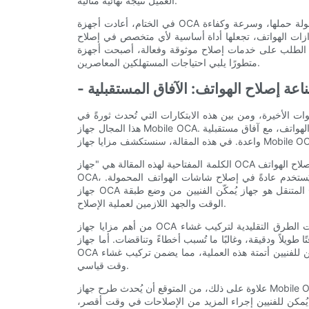
العميل نتيجةً نهائيةً مثالية.
في الختام، أعادت أجهزة OCA المتنقلة، بفضل تنوعها ومرونتها، تعريف طريقة إصلاح الهواتف. فسهولة حملها، وسرعة وكفاءة
ازات الهواتف، تجعلها أداة أساسية لأي متخصص في إصلاح
 خدمات إصلاح موثوقة وفعالة، أصبحت أجهزة OCA المتنقلة رائدة في هذا المجال، إذ تقدم حلاً
متطورًا يلبي احتياجات المستهلكين المعاصرين.
صناعة إصلاح الهواتف: الآفاق المستقبلية
ت الأخيرة، ومن بين هذه الابتكارات التي تُحدث ثورةً في
هذا المجال جهاز Mobile OCA. من المتوقع أن يُحدث هذا الجهاز الجديد تأثيرًا كبيرًا على قطاع إصلاح الهواتف، مع آفاق مستقبلية
الكلمة المفتاحية لهذه المقالة هي "جهاز OCA المتنقل"، ومن المتوقع أن تُحدث هذه التقنية نقلة نوعية في طريقة إصلاح الهواتف.
OCA، اختصارًا لـ "اللاصق البصري الشفاف"، هو نوع من اللاصق الشفاف يُستخدم عادةً في إصلاح شاشات الهواتف المحمولة.
جهاز OCA المتنقل هو جهاز يُمكّن الفنيين من وضع طبقة OCA على شاشات الهواتف بدقة وكفاءة، مما يُقلل بشكل كبير من
الوقت والجهد اللازمين لعملية الإصلاح.
من أهم مزايا جهاز OCA المحمول قدرته على تبسيط عملية الإصلاح. كانت الطرق التقليدية لتركيب غشاء OCA على شاشات
طويلاً ودقيقة، وغالبًا ما تُسبب أخطاءً وتناقضات. أما جهاز
OCA المحمول، فيُمكن للفنيين أتمتة هذه العملية، مما يضمن تركيب غشاء OCA بدقة وإتقان، مما يُنتج إصلاحًا عالي الجودة في
وقت قياسي.
علاوة على ذلك، من المتوقع أن يُحدث طرح جهاز Mobile OCA Machine تأثيرًا ملحوظًا على الكفاءة والربحية الإجمالية لشركات
 يُمكن للفنيين إجراء المزيد من الإصلاحات في وقت أقصر،