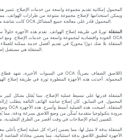
ويمكن استخدامها لإصلاح مجموعة متنوعة من طرازات الهواتف، مما ي
كانت شاشة متصدعة، أو شاشة معيبة، أو مستشعر لمس تالف، فإن جهاز OCA المحمول قادر على معالجة جميع المشاكل.
أجهزة OCA المتنقلة
ثورةً في طريقة إصلاح الهواتف. تقدم هذه الأجهزة حلولاً س
الجودة واقتصادية لمجموعة واسعة من خدمات الإصلاح. ومع استم
المتنقلة بلا شك دورًا محوريًا في تقديم أفضل خدمة ممكنة للعملاء.
عميلًا بحاجة إلى إصلاح هاتف، فإن أجهزة OCA المتنقلة هي مستقبل إصلاح الهواتف.
في السنوات الأخيرة، شهد قطاع إصلاح الهوا
المحمولة. أحدثت هذه الأجهزة المتطورة ثورة في طريقة إصلاح اله
المحمول. في السابق، كان إصلاح شاشة الهاتف التالفة يتطلب إزالة ا
وضع الل
مزودة بتكنولوجيا متقدمة تُمكّن من وضع اللاصق بسرعة ودقة، مما يُغ
للفنيين إتمام الإصلاحات في وقت أقصر من الطرق التقليدية، مما يُتيح لهم خدمة المزيد من العملاء وتحسين نتائجهم المالية.
الأجهزة لتطبيق اللاصق بدقة استثنائية، مما يضمن محاذاة الشاشة الج