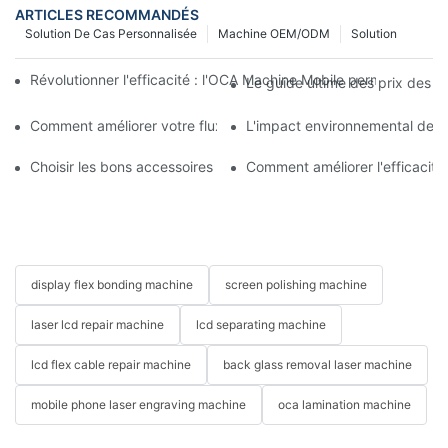
ARTICLES RECOMMANDÉS
Solution De Cas Personnalisée
Machine OEM/ODM
Solution
Révolutionner l'efficacité : l'OCA Machine Mobile permet de fai
Le guide ultime des prix des 
Comment améliorer votre flux de travail de réparation mobile 
L'impact environnemental des m
Choisir les bons accessoires pour votre machine de réparation 
Comment améliorer l'efficacit
display flex bonding machine
screen polishing machine
laser lcd repair machine
lcd separating machine
lcd flex cable repair machine
back glass removal laser machine
mobile phone laser engraving machine
oca lamination machine