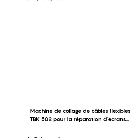
Machine de collage de câbles flexibles
TBK 502 pour la réparation d'écrans
iPhone et Samsung | Problèmes
d'affichage et tactiles