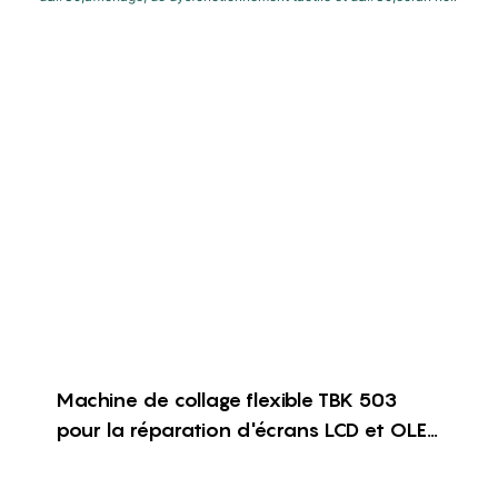
Machine de collage flexible TBK 503
pour la réparation d'écrans LCD et OLED
| Résout les problèmes d'affichage, de
dysfonctionnement tactile et d'écran