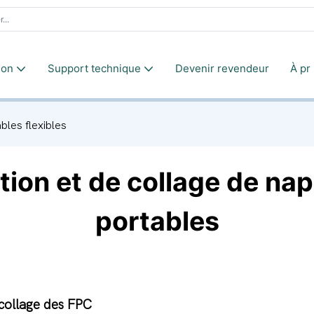
ion
Support technique
Devenir revendeur
À pr
bles flexibles
ation et de collage de na
portables
e collage des FPC