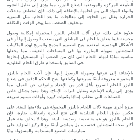
الطبيعة المركزة والموضعية لشعاع الليزر، مما يؤدي إلى تقليل التشوه
والتواء المواد التي يتم لحامها. بالإضافة إلى ذلك، فإن انخفاض مدخلات
الحرارة يقلل من الحاجة إلى معالجات ما بعد اللحام، مثل التسوية
وتخفيف الضغط، مما يوفر الوقت والتكلفة.
علاوة على ذلك، توفر آلات اللحام بالليزر المحمولة إمكانية وصول
محسنة فيما يتعلق باللحام في المناطق التي يصعب الوصول إليها أو في
الأشكال الهندسية المعقدة. يتيح التصميم المدمج والمريح لهذه الماكينات
للمشغلين سهولة المناورة بها في المساحات الضيقة، مما يجعلها
مناسبة تمامًا لمهام اللحام التي كان من الصعب أو المستحيل إنجازها
في السابق باستخدام طرق اللحام التقليدية.
بالإضافة إلى تنوعها وسهولة الوصول إليها، فإن آلات اللحام بالليزر
المحمولة معروفة أيضًا بسرعتها وكفاءتها. يتيح التحكم الدقيق في شعاع
الليزر اللحام السريع بأقل قدر من الإعداد والتوقف عن العمل، مما
يؤدي إلى زيادة الإنتاجية وتقليل فترات الإنتاج. وهذا مفيد بشكل خاص
للصناعات التي تتطلب إنتاجًا بكميات كبيرة وأوقات تسليم سريعة.
ميزة أخرى مهمة لآلات اللحام بالليزر المحمولة هي ملاءمتها للبيئة. على
عكس طرق اللحام التقليدية التي تنتج أبخرة وانبعاثات ضارة، فإن
اللحام بالليزر هو عملية نظيفة وصديقة للبيئة. وهذا لا يخلق بيئة عمل
أكثر صحة للمشغلين فحسب، بل يتماشى أيضًا مع التركيز المتزايد على
ممارسات التصنيع المستدامة والمسؤولة بيئيًا.