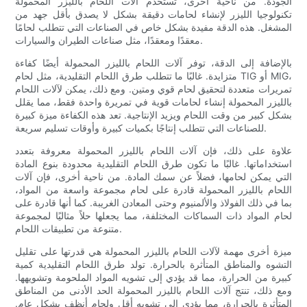
الجودة. من ناحية أخرى، تستخدم آلات اللحام بالليزر المحمولة
تكنولوجيا الليزر لإنشاء لحامات دقيقة بشكل لا يصدق بأقل جهد من
المشغل. هذه الدقة مفيدة بشكل خاص في الصناعات التي تتطلب لحامًا
معقدًا ومعقدًا، مثل صناعات الطيران والسيارات.
بالإضافة إلى الدقة، توفر آلات اللحام بالليزر المحمولة أيضًا كفاءة
متزايدة. غالبًا ما تتطلب طرق اللحام التقليدية، مثل لحام TIG أو MIG،
تمريرات متعددة لتحقيق لحام قوي ومتين. ومع ذلك، يمكن لآلات اللحام
بالليزر المحمولة إنشاء لحامات قوية في تمريرة واحدة فقط، مما يقلل
بشكل كبير من وقت اللحام ويزيد الإنتاجية. تعد هذه الكفاءة ميزة كبيرة
للصناعات التي تتطلب إنتاجًا بكميات كبيرة وأوقات تسليم سريعة.
علاوة على ذلك، فإن آلات اللحام بالليزر المحمولة معروفة بتعدد
استخداماتها. غالبًا ما تكون طرق اللحام التقليدية محدودة بنوع المادة
التي يمكن لحامها، فضلاً عن سمك المادة. من ناحية أخرى، فإن آلات
اللحام بالليزر المحمولة قادرة على لحام مجموعة واسعة من المواد،
بما في ذلك الفولاذ والألمنيوم وحتى المعادن الغريبة. كما أنها قادرة على
لحام المواد ذات السماكات المختلفة، مما يجعلها حلاً مثاليًا لمجموعة
متنوعة من تطبيقات اللحام.
ميزة أخرى مهمة لآلات اللحام بالليزر المحمولة هي قدرتها على تقليل
التشوه والمناطق المتأثرة بالحرارة. تولد طرق اللحام التقليدية كمية
كبيرة من الحرارة، مما قد يؤدي إلى تشويه المواد الملحومة وتشويهها.
ومع ذلك، تنتج آلات اللحام بالليزر المحمولة الحد الأدنى من المناطق
المتأثرة بالحرارة، مما يؤدي إلى تشويه أقل ولحام أنظف بشكل عام.