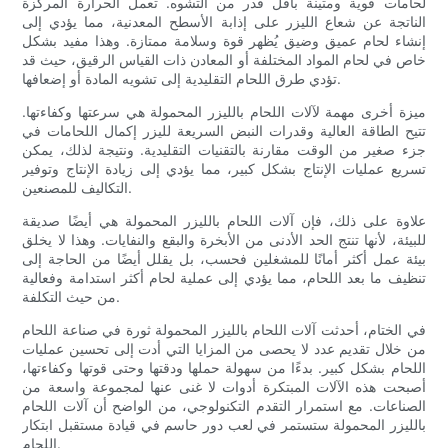
لحامات قوية ومتينة بأقل قدر من التشوه. تعمل الحرارة المركزة
الناتجة عن شعاع الليزر على إذابة الأسطح المعدنية، مما يؤدي إلى
إنشاء لحام عميق وضيق يُظهر قوة وسلامة ممتازة. وهذا مفيد بشكل
خاص في لحام المواد المختلفة أو المعادن ذات القياس الرقيق، حيث قد
تؤدي طرق اللحام التقليدية إلى تشويه المادة أو إضعافها.
ميزة أخرى مهمة لآلات اللحام بالليزر المحمولة هي سرعتها وكفاءتها.
تتيح الطاقة العالية وقدرات النبض السريعة لليزر إكمال اللحامات في
جزء صغير من الوقت مقارنة بالتقنيات التقليدية. ونتيجة لذلك، يمكن
تسريع عمليات الإنتاج بشكل كبير، مما يؤدي إلى زيادة الإنتاج وتوفير
التكاليف للمصنعين.
علاوة على ذلك، فإن آلات اللحام بالليزر المحمولة هي أيضًا صديقة
للبيئة، لأنها تنتج الحد الأدنى من الأبخرة والبقع والنفايات. وهذا لا يخلق
بيئة عمل أكثر أمانًا للمشغلين فحسب، بل يقلل أيضًا من الحاجة إلى
تنظيف ما بعد اللحام، مما يؤدي إلى عملية لحام أكثر استدامة وفعالية
من حيث التكلفة.
في الختام، أحدثت آلات اللحام بالليزر المحمولة ثورة في صناعة اللحام
من خلال تقديم عدد لا يحصى من المزايا التي أدت إلى تحسين عمليات
اللحام بشكل كبير. بدءًا من سهولة حملها ودقتها وحتى قوتها وكفاءتها،
أصبحت هذه الآلات المبتكرة أدوات لا غنى عنها لمجموعة واسعة من
الصناعات. مع استمرار التقدم التكنولوجي، من الواضح أن آلات اللحام
بالليزر المحمولة ستستمر في لعب دور حاسم في قيادة مستقبل ابتكار
اللحام.