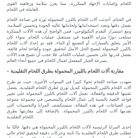
اللحام وإصابات الإجهاد المتكررة، مما يعزز سلامة ورفاهية القوى
العاملة في اللحام.
في الختام، أحدثت آلات اللحام بالليزر المحمولة ثورة في صناعة اللحام
بفضل دقتها وتعدد استخداماتها ولحاماتها عالية الجودة وتحسين السلامة.
ومع استمرار التقدم التكنولوجي، فمن الواضح أن هذه الآلات المبتكرة
ستلعب دورًا متزايد الأهمية في مستقبل عمليات اللحام. سواء كان
الأمر يتعلق بالسيارات أو التصنيع أو البناء، فقد تم إعداد آلات اللحام
بالليزر المحمولة لتصبح الحل الأمثل لتحقيق جودة وكفاءة لحام فائقة.
بفضل قدرتها على تحسين عمليات اللحام، فلا عجب أن تصبح هذه الآلات
بسرعة الخيار المفضل لعمال اللحام في جميع أنحاء العالم.
- مقارنة آلات اللحام بالليزر المحمولة بطرق اللحام التقليدية
شهدت صناعة اللحام تحولا كبيرا في السنوات الأخيرة، حيث تم طرح
آلات اللحام بالليزر المحمولة كبديل ثوري لطرق اللحام التقليدية. بفضل
تقنيتها الدقيقة والفعالة، تعمل آلات اللحام بالليزر المحمولة على تغيير
قواعد اللعبة بالنسبة إلى عمال اللحام والمصنعين في مجموعة متنوعة
من الصناعات. في هذه المقالة، سنستكشف المزايا والتحسينات التي
تقدمها آلات اللحام بالليزر المحمولة، بالإضافة إلى مقارنتها بطرق
اللحام التقليدية.
إحدى المزايا الرئيسية لآلات اللحام بالليزر المحمولة هي دقتها. غالبًا ما
تتطلب طرق اللحام التقليدية يدًا ثابتة وحركات دقيقة لتحقيق لحام عالي