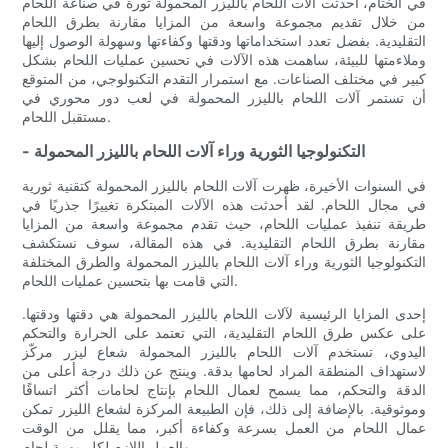
في الختام، أحدثت آلات اللحام بالليزر المحمولة ثورة في صناعة اللحام
من خلال تقديم مجموعة واسعة من المزايا مقارنة بطرق اللحام
التقليدية. بفضل تعدد استخداماتها ودقتها وكفاءتها وسهولة الوصول إليها
وملاءمتها للبيئة، ساهمت هذه الآلات في تحسين عمليات اللحام بشكل
كبير في مختلف الصناعات. مع استمرار التقدم التكنولوجي، من المتوقع
أن تستمر آلات اللحام بالليزر المحمولة في لعب دور محوري في
مستقبل اللحام.
- التكنولوجيا الثورية وراء آلات اللحام بالليزر المحمولة
في السنوات الأخيرة، ظهرت آلات اللحام بالليزر المحمولة كتقنية ثورية
في مجال اللحام. لقد أحدثت هذه الآلات المبتكرة تغييرًا جذريًا في
طريقة تنفيذ عمليات اللحام، حيث تقدم مجموعة واسعة من المزايا
مقارنة بطرق اللحام التقليدية. في هذه المقالة، سوف نستكشف
التكنولوجيا الثورية وراء آلات اللحام بالليزر المحمولة والطرق المختلفة
التي قامت بها بتحسين عمليات اللحام.
إحدى المزايا الرئيسية لآلات اللحام بالليزر المحمولة هي دقتها ودقتها.
على عكس طرق اللحام التقليدية، التي تعتمد على الحرارة والتحكم
اليدوي، تستخدم آلات اللحام بالليزر المحمولة شعاع ليزر مركّز
لاستهداف المنطقة المراد لحامها بدقة. وينتج عن ذلك درجة أعلى من
الدقة والتحكم، مما يسمح لعمال اللحام بإنتاج لحامات أكثر اتساقًا
وموثوقية. بالإضافة إلى ذلك، فإن الطبيعة المركزة لشعاع الليزر تمكن
عمال اللحام من العمل بسرعة وكفاءة أكبر، مما يقلل من الوقت
والعمل اللازم لكل مهمة لحام.