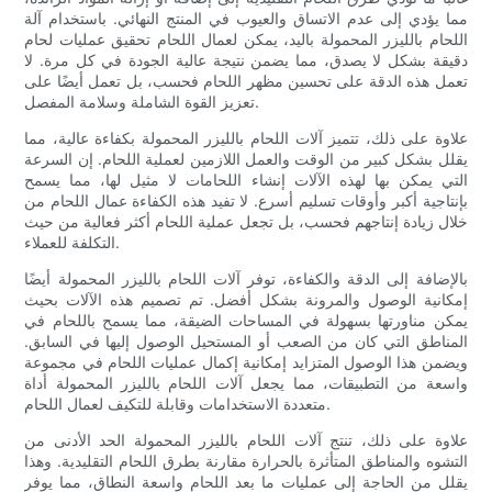
مما يؤدي إلى عدم الاتساق والعيوب في المنتج النهائي. باستخدام آلة
اللحام بالليزر المحمولة باليد، يمكن لعمال اللحام تحقيق عمليات لحام
دقيقة بشكل لا يصدق، مما يضمن نتيجة عالية الجودة في كل مرة. لا
تعمل هذه الدقة على تحسين مظهر اللحام فحسب، بل تعمل أيضًا على
تعزيز القوة الشاملة وسلامة المفصل.
علاوة على ذلك، تتميز آلات اللحام بالليزر المحمولة بكفاءة عالية، مما
يقلل بشكل كبير من الوقت والعمل اللازمين لعملية اللحام. إن السرعة
التي يمكن بها لهذه الآلات إنشاء اللحامات لا مثيل لها، مما يسمح
بإنتاجية أكبر وأوقات تسليم أسرع. لا تفيد هذه الكفاءة عمال اللحام من
خلال زيادة إنتاجهم فحسب، بل تجعل عملية اللحام أكثر فعالية من حيث
التكلفة للعملاء.
بالإضافة إلى الدقة والكفاءة، توفر آلات اللحام بالليزر المحمولة أيضًا
إمكانية الوصول والمرونة بشكل أفضل. تم تصميم هذه الآلات بحيث
يمكن مناورتها بسهولة في المساحات الضيقة، مما يسمح باللحام في
المناطق التي كان من الصعب أو المستحيل الوصول إليها في السابق.
ويضمن هذا الوصول المتزايد إمكانية إكمال عمليات اللحام في مجموعة
واسعة من التطبيقات، مما يجعل آلات اللحام بالليزر المحمولة أداة
متعددة الاستخدامات وقابلة للتكيف لعمال اللحام.
علاوة على ذلك، تنتج آلات اللحام بالليزر المحمولة الحد الأدنى من
التشوه والمناطق المتأثرة بالحرارة مقارنة بطرق اللحام التقليدية. وهذا
يقلل من الحاجة إلى عمليات ما بعد اللحام واسعة النطاق، مما يوفر