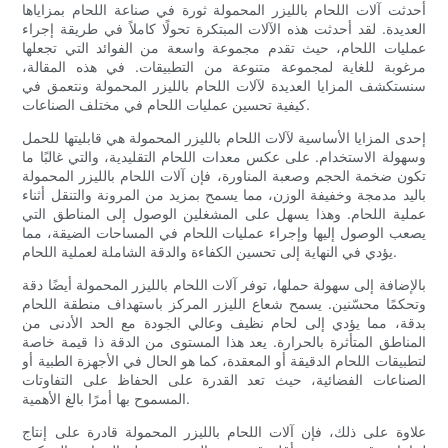
أحدثت آلات اللحام بالليزر المحمولة ثورة في صناعة اللحام بمزاياها
العديدة. لقد أحدثت هذه الآلات المبتكرة تحولًا كاملاً في طريقة إجراء
عمليات اللحام، حيث تقدم مجموعة واسعة من الفوائد التي تجعلها
مرغوبة للغاية لمجموعة متنوعة من التطبيقات. في هذه المقالة،
سنستكشف المزايا العديدة لآلات اللحام بالليزر المحمولة ونتعمق في
كيفية تحسين عمليات اللحام في مختلف الصناعات.
إحدى المزايا الأساسية لآلات اللحام بالليزر المحمولة هي قابليتها للحمل
وسهولة الاستخدام. على عكس معدات اللحام التقليدية، والتي غالبًا ما
تكون ضخمة الحجم وصعبة المناورة، فإن آلات اللحام بالليزر المحمولة
باليد مدمجة وخفيفة الوزن، مما يسمح بمزيد من المرونة والتنقل أثناء
عملية اللحام. وهذا يسهل على المشغلين الوصول إلى المناطق التي
يصعب الوصول إليها وإجراء عمليات اللحام في المساحات الضيقة، مما
يؤدي في النهاية إلى تحسين الكفاءة والدقة الشاملة لعملية اللحام.
بالإضافة إلى سهولة حملها، توفر آلات اللحام بالليزر المحمولة أيضًا دقة
وتحكمًا محسّنين. يسمح شعاع الليزر المركز باستهداف منطقة اللحام
بدقة، مما يؤدي إلى لحام نظيف وعالي الجودة مع الحد الأدنى من
المناطق المتأثرة بالحرارة. يعد هذا المستوى من الدقة ذا قيمة خاصة
لتطبيقات اللحام الدقيقة أو المعقدة، كما هو الحال في الأجهزة الطبية أو
الصناعات الفضائية، حيث تعد القدرة على الحفاظ على التفاوتات
المسموح بها أمرًا بالغ الأهمية.
علاوة على ذلك، فإن آلات اللحام بالليزر المحمولة قادرة على إنتاج