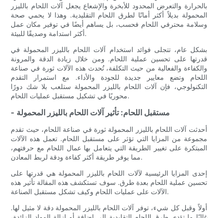
بالحرارة والتعرض المحدود للأبخرة والإشعاع يجعل آلات اللحام بالليزر
المحمولة بديلاً أكثر أمانًا لطرق اللحام التقليدية. وهذا لا يحمي صحة
وسلامة محترفي اللحام فحسب، بل يساهم أيضًا في توفير مكان عمل
أكثر استدامة وصديقًا للبيئة.
بشكل عام، تتجلى فوائد استخدام آلات اللحام بالليزر المحمولة في
قدرتها على تحسين عملية اللحام. ومن خلال زيادة الدقة والمرونة
والكفاءة والفعالية من حيث التكلفة، تُحدث هذه الآلات ثورة في صناعة
اللحام وتضع معايير جديدة للجودة والأداء. مع استمرار التقدم
التكنولوجي، فإن آلات اللحام بالليزر المحمولة ستلعب بلا شك دورًا
محوريًا في تشكيل مستقبل عمليات اللحام.
- مستقبل اللحام: تأثير آلات اللحام بالليزر المحمولة
أحدثت آلات اللحام بالليزر المحمولة ثورة في صناعة اللحام، حيث تقدم
مجموعة من المزايا التي تؤثر على مستقبل اللحام. تعمل هذه الآلات
المبتكرة على تغيير الطريقة التي يتعامل بها عمال اللحام مع حرفتهم،
مما يوفر طريقة أكثر كفاءة ودقة لربط المعادن.
إحدى المزايا الرئيسية لآلات اللحام بالليزر المحمولة هي قدرتها على
تحسين عملية اللحام بعدة طرق. سوف تستكشف هذه المقالة تأثير هذه
الآلات على عمليات اللحام وكيف تشكل مستقبل الصناعة.
أولاً وقبل كل شيء، توفر آلات اللحام بالليزر المحمولة دقة لا مثيل لها.
غالبًا ما تؤدي طرق اللحام التقليدية إلى إضافة أو إزالة المواد الزائدة،