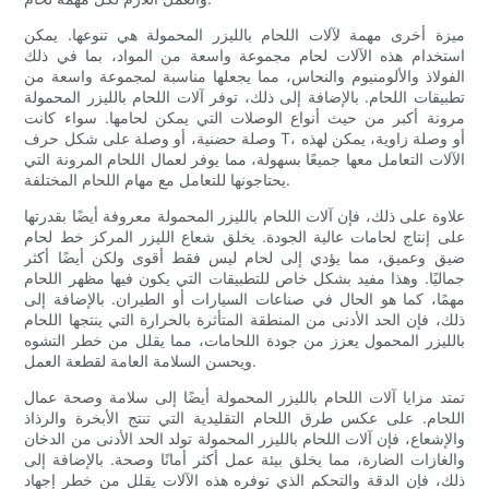
ميزة أخرى مهمة لآلات اللحام بالليزر المحمولة هي تنوعها. يمكن
استخدام هذه الآلات لحام مجموعة واسعة من المواد، بما في ذلك
الفولاذ والألومنيوم والنحاس، مما يجعلها مناسبة لمجموعة واسعة من
تطبيقات اللحام. بالإضافة إلى ذلك، توفر آلات اللحام بالليزر المحمولة
مرونة أكبر من حيث أنواع الوصلات التي يمكن لحامها. سواء كانت
وصلة حضنية، أو وصلة على شكل حرف T، أو وصلة زاوية، يمكن لهذه
الآلات التعامل معها جميعًا بسهولة، مما يوفر لعمال اللحام المرونة التي
يحتاجونها للتعامل مع مهام اللحام المختلفة.
علاوة على ذلك، فإن آلات اللحام بالليزر المحمولة معروفة أيضًا بقدرتها
على إنتاج لحامات عالية الجودة. يخلق شعاع الليزر المركز خط لحام
ضيق وعميق، مما يؤدي إلى لحام ليس فقط أقوى ولكن أيضًا أكثر
جماليًا. وهذا مفيد بشكل خاص للتطبيقات التي يكون فيها مظهر اللحام
مهمًا، كما هو الحال في صناعات السيارات أو الطيران. بالإضافة إلى
ذلك، فإن الحد الأدنى من المنطقة المتأثرة بالحرارة التي ينتجها اللحام
بالليزر المحمول يعزز من جودة اللحامات، مما يقلل من خطر التشوه
ويحسن السلامة العامة لقطعة العمل.
تمتد مزايا آلات اللحام بالليزر المحمولة أيضًا إلى سلامة وصحة عمال
اللحام. على عكس طرق اللحام التقليدية التي تنتج الأبخرة والرذاذ
والإشعاع، فإن آلات اللحام بالليزر المحمولة تولد الحد الأدنى من الدخان
والغازات الضارة، مما يخلق بيئة عمل أكثر أمانًا وصحة. بالإضافة إلى
ذلك، فإن الدقة والتحكم الذي توفره هذه الآلات يقلل من خطر إجهاد