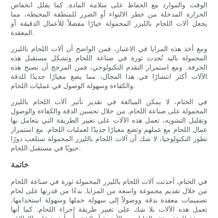
الوقت والموارد مع الحفاظ على سلامة المادة. كما يقلل انخفاض
الحرارة المدخلة من خطر الالتواء أو الضرر للمنطقة المحيطة، مما
يجعل آلات اللحام بالليزر المحمولة خيارًا مفضلاً للأعمال الدقيقة أو
المعقدة.
ومع أخذ هذه المزايا في الاعتبار، فمن الواضح أن آلات اللحام بالليزر
المحمولة باليد تُحدث ثورة في صناعة اللحام وتشكل مستقبل هذه
الحرفة. ومع استمرار التقدم التكنولوجي، فمن المرجح أن تصبح هذه
الآلات أكثر انتشارًا في هذا المجال، مما يضع معيارًا جديدًا للدقة
والكفاءة وسهولة الوصول في عمليات اللحام.
في الختام، لا يمكن المبالغة في تقدير تأثير آلات اللحام بالليزر
المحمولة على صناعة اللحام. من خلال تحسين الدقة والكفاءة والوصول
وتقليل التشويه، تعمل هذه الآلات على تغيير الطريقة التي يتعامل بها
عمال اللحام مع عملهم وتضع معيارًا جديدًا لعمليات اللحام. مع استمرار
تطور التكنولوجيا، لا شك أن آلات اللحام بالليزر المحمولة ستلعب دورًا
حيويًا في مستقبل اللحام.
خاتمة
في الختام، أحدثت آلات اللحام بالليزر المحمولة ثورة في صناعة اللحام
من خلال تقديم مجموعة واسعة من المزايا. بدءًا من قدرتها على لحام
تصميمات معقدة بدقة ووصولاً إلى سهولة حملها وسهولة استخدامها،
تعمل هذه الآلات بلا شك على تغيير طريقة إجراء اللحام. كما أنها