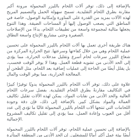
بالإضافة إلى ذلك، توفر آلات اللحام بالليزر المحمولة مرونة أكبر
مقارنة بطرق اللحام التقليدية. تسمح سهولة الحمل والتصميم المريح
لهذه الآلات بمزيد من القدرة على المناورة وإمكانية الوصول، خاصة في
المناطق التي يصعب الوصول إليها أو المساحات الضيقة. وهذا التنوع
يجعلها مثالية لمجموعة واسعة من تطبيقات اللحام، بدءًا من الإصلاحات
الصغيرة وحتى مشاريع الإنتاج واسعة النطاق.
هناك طريقة أخرى تعمل بها آلات اللحام بالليزر المحمولة على تحسين
عملية اللحام وهي من خلال كفاءتها وسرعتها. تتيح الحرارة المركزة من
شعاع الليزر سرعات لحام أسرع وتقليل مدخلات الحرارة، مما يؤدي
إلى الحد الأدنى من تشويه قطعة العمل. وهذا لا يوفر الوقت فحسب،
بل يقلل أيضًا من الحاجة إلى عمليات إضافية بعد اللحام، مثل الطحن أو
المعالجة الحرارية، مما يوفر الوقت والمال.
علاوة على ذلك، توفر آلات اللحام بالليزر المحمولة يدويًا توفيرًا كبيرًا
في التكاليف مقارنةً بطرق اللحام التقليدية. بفضل سرعات اللحام
العالية والحد الأدنى من نفايات المواد، يمكن لهذه الآلات تقليل تكاليف
العمالة والمواد بشكل كبير. بالإضافة إلى ذلك، فإن دقة وجودة
اللحامات التي تنتجها آلات اللحام بالليزر المحمولة غالبًا ما تؤدي إلى عدد
أقل من العيوب وإعادة العمل، مما يؤدي إلى تقليل تكاليف المشروع
الإجمالية.
بالإضافة إلى تحسين عملية اللحام، توفر آلات اللحام بالليزر المحمولة
أيضًا بيئة عمل أكثر أمانًا للمشغلين. إن الحد الأدنى من المنطقة المتأثرة