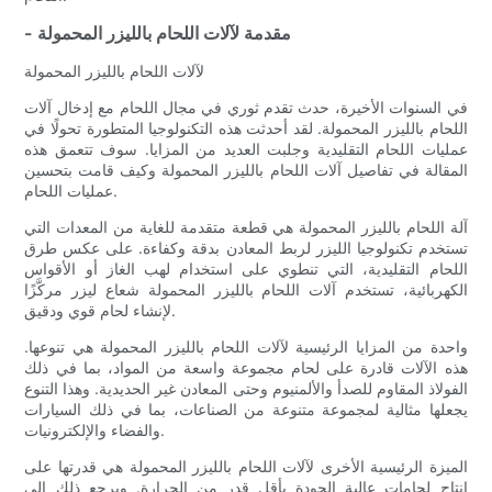
- مقدمة لآلات اللحام بالليزر المحمولة
لآلات اللحام بالليزر المحمولة
في السنوات الأخيرة، حدث تقدم ثوري في مجال اللحام مع إدخال آلات
اللحام بالليزر المحمولة. لقد أحدثت هذه التكنولوجيا المتطورة تحولًا في
عمليات اللحام التقليدية وجلبت العديد من المزايا. سوف تتعمق هذه
المقالة في تفاصيل آلات اللحام بالليزر المحمولة وكيف قامت بتحسين
عمليات اللحام.
آلة اللحام بالليزر المحمولة هي قطعة متقدمة للغاية من المعدات التي
تستخدم تكنولوجيا الليزر لربط المعادن بدقة وكفاءة. على عكس طرق
اللحام التقليدية، التي تنطوي على استخدام لهب الغاز أو الأقواس
الكهربائية، تستخدم آلات اللحام بالليزر المحمولة شعاع ليزر مركَّزًا
لإنشاء لحام قوي ودقيق.
واحدة من المزايا الرئيسية لآلات اللحام بالليزر المحمولة هي تنوعها.
هذه الآلات قادرة على لحام مجموعة واسعة من المواد، بما في ذلك
الفولاذ المقاوم للصدأ والألمنيوم وحتى المعادن غير الحديدية. وهذا التنوع
يجعلها مثالية لمجموعة متنوعة من الصناعات، بما في ذلك السيارات
والفضاء والإلكترونيات.
الميزة الرئيسية الأخرى لآلات اللحام بالليزر المحمولة هي قدرتها على
إنتاج لحامات عالية الجودة بأقل قدر من الحرارة. ويرجع ذلك إلى