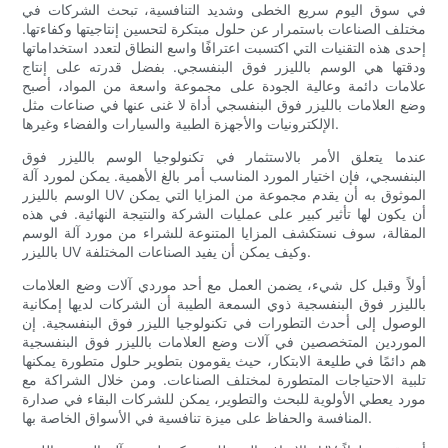
في سوق اليوم سريع الخطى وشديد التنافسية، تبحث الشركات في
مختلف الصناعات باستمرار عن حلول مبتكرة لتحسين إنتاجيتها وكفاءتها.
إحدى هذه التقنيات التي اكتسبت اعترافًا واسع النطاق لتعدد استخداماتها
ودقتها هي الوسم بالليزر فوق البنفسجي. بفضل قدرته على إنتاج
علامات دائمة وعالية الجودة على مجموعة واسعة من المواد، أصبح
وضع العلامات بالليزر فوق البنفسجي أداة لا غنى عنها في صناعات مثل
الإلكترونيات والأجهزة الطبية والسيارات والفضاء وغيرها.
عندما يتعلق الأمر بالاستثمار في تكنولوجيا الوسم بالليزر فوق
البنفسجي، فإن اختيار المورد المناسب أمر بالغ الأهمية. يمكن لمورد آلة
الوسم بالليزر UV الموثوق به أن يقدم مجموعة من المزايا التي يمكن
أن يكون لها تأثير كبير على عمليات الشركة والنتيجة النهائية. في هذه
المقالة، سوف نستكشف المزايا المتنوعة للشراء من مورد آلة الوسم
بالليزر UV وكيف يمكن أن يفيد الصناعات المختلفة.
أولاً وقبل كل شيء، يضمن العمل مع أحد موردي آلات وضع العلامات
بالليزر فوق البنفسجية ذوي السمعة الطيبة أن الشركات لديها إمكانية
الوصول إلى أحدث التطورات في تكنولوجيا الليزر فوق البنفسجية. إن
الموردين المتخصصين في آلات وضع العلامات بالليزر فوق البنفسجية
هم دائمًا في طليعة الابتكار، حيث يقومون بتطوير حلول متطورة يمكنها
تلبية الاحتياجات المتطورة لمختلف الصناعات. ومن خلال الشراكة مع
مورد يعطي الأولوية للبحث والتطوير، يمكن للشركات البقاء في صدارة
المنافسة والحفاظ على ميزة تنافسية في الأسواق الخاصة بها.