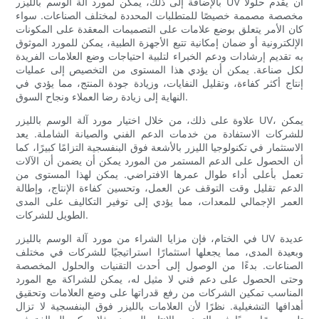
بالإضافة إلى ذلك، يمكن لمورد آلة الوسم بالليزر UV أن يقدم حلولاً
مخصصة مصممة خصيصًا للمتطلبات المحددة لمختلف الصناعات. سواء
كان الأمر يتعلق بوضع علامات على التصميمات المعقدة على المكونات
الإلكترونية أو ضمان إمكانية تتبع الأجهزة الطبية، يمكن للمورد الموثوق
به تقديم إرشادات ودعم الخبراء لتلبية احتياجات وضع العلامات الفريدة
لكل صناعة. يمكن أن يؤدي هذا المستوى من التخصيص إلى عمليات
إنتاج أكثر كفاءة، وتقليل النفايات، وزيادة جودة المنتج، مما يؤدي في
النهاية إلى زيادة رضا العملاء ونجاح السوق.
علاوة على ذلك، من خلال اختيار مورد آلة الوسم بالليزر UV، يمكن
للشركات الاستفادة من خدمات الدعم الفني والصيانة الشاملة. يعد
الاستثمار في تكنولوجيا الليزر بالأشعة فوق البنفسجية التزامًا كبيرًا، كما
أن الحصول على الدعم المستمر من المورد يمكن أن يضمن أن الآلات
تعمل بأعلى أداء طوال عمرها الافتراضي. يمكن لهذا المستوى من
الدعم تقليل وقت التوقف عن العمل، وتحسين كفاءة الإنتاج، وإطالة
العمر الإجمالي للمعدات، مما يؤدي إلى توفير التكاليف على المدى
الطويل للشركات.
في الختام، فإن مزايا الشراء من مورد آلة الوسم بالليزر UV عديدة
وبعيدة المدى، مما يجعلها استثمارًا استراتيجيًا للشركات في مختلف
الصناعات. بدءًا من الوصول إلى أحدث التقنيات والحلول المخصصة
وحتى الحصول على دعم فني لا مثيل له، يمكن للشراكة مع المورد
المناسب تمكين الشركات من رفع قدراتها على وضع العلامات وتحقيق
أهدافها التشغيلية. نظرًا لأن العلامات بالليزر فوق البنفسجية لا تزال