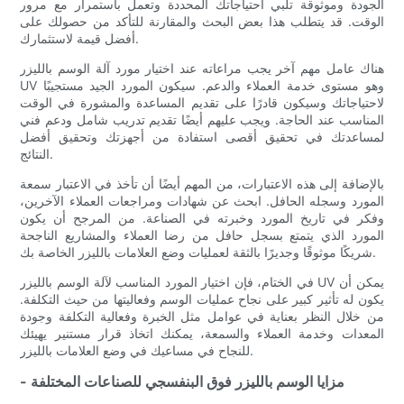
الجودة وموثوقة تلبي احتياجاتك المحددة وتعمل باستمرار مع مرور
الوقت. قد يتطلب هذا بعض البحث والمقارنة للتأكد من حصولك على
أفضل قيمة لاستثمارك.
هناك عامل مهم آخر يجب مراعاته عند اختيار مورد آلة الوسم بالليزر
UV وهو مستوى خدمة العملاء والدعم. سيكون المورد الجيد مستجيبًا
لاحتياجاتك وسيكون قادرًا على تقديم المساعدة والمشورة في الوقت
المناسب عند الحاجة. ويجب عليهم أيضًا تقديم تدريب شامل ودعم فني
لمساعدتك في تحقيق أقصى استفادة من أجهزتك وتحقيق أفضل
النتائج.
بالإضافة إلى هذه الاعتبارات، من المهم أيضًا أن تأخذ في الاعتبار سمعة
المورد وسجله الحافل. ابحث عن شهادات ومراجعات العملاء الآخرين،
وفكر في تاريخ المورد وخبرته في الصناعة. من المرجح أن يكون
المورد الذي يتمتع بسجل حافل من رضا العملاء والمشاريع الناجحة
شريكًا موثوقًا وجديرًا بالثقة لعمليات وضع العلامات بالليزر الخاصة بك.
في الختام، فإن اختيار المورد المناسب لآلة الوسم بالليزر UV يمكن أن
يكون له تأثير كبير على نجاح عمليات الوسم وفعاليتها من حيث التكلفة.
من خلال النظر بعناية في عوامل مثل الخبرة وفعالية التكلفة وجودة
المعدات وخدمة العملاء والسمعة، يمكنك اتخاذ قرار مستنير يهيئك
للنجاح في مساعيك في وضع العلامات بالليزر.
- مزايا الوسم بالليزر فوق البنفسجي للصناعات المختلفة