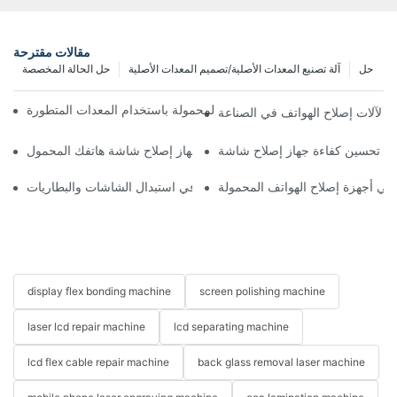
مقالات مقترحة
حل
آلة تصنيع المعدات الأصلية/تصميم المعدات الأصلية
حل الحالة المخصصة
ة تحسين سير عمل إصلاح الهواتف المحمولة باستخدام المعدات المتطورة
يئي لآلات إصلاح الهواتف في الصناعة
اختيار الملحقات المناسبة لجهاز إصلاح شاشة هاتفك المحمول
ة في أجهزة إصلاح الهواتف المحمولة
استخدامات أجهزة إصلاح الهواتف في استبدال الشاشات والبطاريات
display flex bonding machine
screen polishing machine
laser lcd repair machine
lcd separating machine
lcd flex cable repair machine
back glass removal laser machine