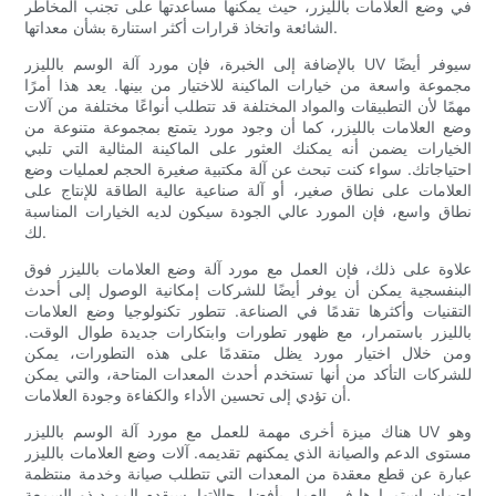
في وضع العلامات بالليزر، حيث يمكنها مساعدتها على تجنب المخاطر
الشائعة واتخاذ قرارات أكثر استنارة بشأن معداتها.
بالإضافة إلى الخبرة، فإن مورد آلة الوسم بالليزر UV سيوفر أيضًا
مجموعة واسعة من خيارات الماكينة للاختيار من بينها. يعد هذا أمرًا
مهمًا لأن التطبيقات والمواد المختلفة قد تتطلب أنواعًا مختلفة من آلات
وضع العلامات بالليزر، كما أن وجود مورد يتمتع بمجموعة متنوعة من
الخيارات يضمن أنه يمكنك العثور على الماكينة المثالية التي تلبي
احتياجاتك. سواء كنت تبحث عن آلة مكتبية صغيرة الحجم لعمليات وضع
العلامات على نطاق صغير، أو آلة صناعية عالية الطاقة للإنتاج على
نطاق واسع، فإن المورد عالي الجودة سيكون لديه الخيارات المناسبة
لك.
علاوة على ذلك، فإن العمل مع مورد آلة وضع العلامات بالليزر فوق
البنفسجية يمكن أن يوفر أيضًا للشركات إمكانية الوصول إلى أحدث
التقنيات وأكثرها تقدمًا في الصناعة. تتطور تكنولوجيا وضع العلامات
بالليزر باستمرار، مع ظهور تطورات وابتكارات جديدة طوال الوقت.
ومن خلال اختيار مورد يظل متقدمًا على هذه التطورات، يمكن
للشركات التأكد من أنها تستخدم أحدث المعدات المتاحة، والتي يمكن
أن تؤدي إلى تحسين الأداء والكفاءة وجودة العلامات.
هناك ميزة أخرى مهمة للعمل مع مورد آلة الوسم بالليزر UV وهو
مستوى الدعم والصيانة الذي يمكنهم تقديمه. آلات وضع العلامات بالليزر
عبارة عن قطع معقدة من المعدات التي تتطلب صيانة وخدمة منتظمة
لضمان استمرارها في العمل بأفضل حالاتها. سيقدم المورد ذو السمعة