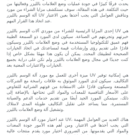
يحدث فرقًا كبيرًا في جودة عمليات وضع العلامات بالليزر وفعاليتها من
حيث التكلفة. في هذه المقالة، سوف نستكشف مزايا الشراء من مورد
آلة الوسم بالليزر UV ونناقش العوامل التي يجب أخذها بعين الاعتبار
عند اتخاذ هذا القرار المهم.
إحدى المزايا الرئيسية للشراء من موردي آلات الوسم بالليزر UV هي
خبرتهم وتجربتهم في الصناعة. سيكون لدى المورد ذو السمعة الطيبة
فهم عميق للتكنولوجيا المستخدمة في وضع العلامات بالليزر وسيكون
قادرًا على تقديم رؤى وإرشادات قيمة لمساعدتك في اتخاذ الخيارات
الصحيحة لتطبيقك المحدد. يمكن أن يكون هذا مهمًا بشكل خاص إذا
كنت جديدًا في مجال وضع العلامات بالليزر ولم تكن على دراية بجميع
الخيارات والاعتبارات المعنية بعد.
ميزة أخرى للعمل مع مورد آلة الوسم بالليزر UV هي إمكانية توفير
التكاليف. سيكون لدى المورد الموثوق به علاقات راسخة مع الشركات
المصنعة وسيكون قادرًا على الاستفادة من قوتهم الشرائية للتفاوض
على الأسعار التنافسية للمعدات والمواد التي تحتاجها. بالإضافة إلى
ذلك، سيتمكن المورد الجيد أيضًا من تقديم خدمات الدعم والصيانة
المستمرة، مما يساعد على تقليل التكاليف طويلة المدى لامتلاك
وتشغيل آلة وضع العلامات بالليزر.
عند اختيار مورد آلة الوسم بالليزر UV، هناك العديد من العوامل المهمة
التي يجب أخذها في الاعتبار. ومن أهم هذه الأمور جودة المعدات
والمواد التي يقدمونها. من الضروري اختيار مورد يقدم منتجات عالية