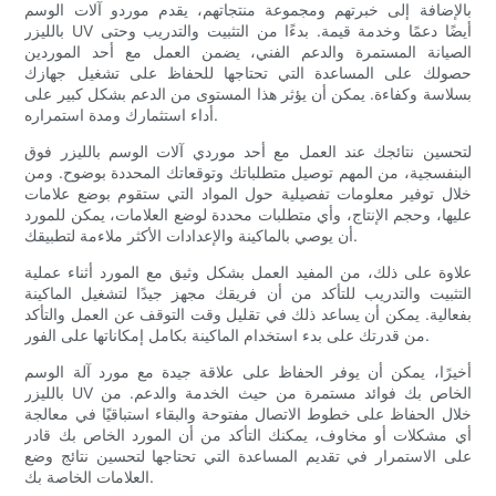
بالإضافة إلى خبرتهم ومجموعة منتجاتهم، يقدم موردو آلات الوسم
بالليزر UV أيضًا دعمًا وخدمة قيمة. بدءًا من التثبيت والتدريب وحتى
الصيانة المستمرة والدعم الفني، يضمن العمل مع أحد الموردين
حصولك على المساعدة التي تحتاجها للحفاظ على تشغيل جهازك
بسلاسة وكفاءة. يمكن أن يؤثر هذا المستوى من الدعم بشكل كبير على
أداء استثمارك ومدة استمراره.
لتحسين نتائجك عند العمل مع أحد موردي آلات الوسم بالليزر فوق
البنفسجية، من المهم توصيل متطلباتك وتوقعاتك المحددة بوضوح. ومن
خلال توفير معلومات تفصيلية حول المواد التي ستقوم بوضع علامات
عليها، وحجم الإنتاج، وأي متطلبات محددة لوضع العلامات، يمكن للمورد
أن يوصي بالماكينة والإعدادات الأكثر ملاءمة لتطبيقك.
علاوة على ذلك، من المفيد العمل بشكل وثيق مع المورد أثناء عملية
التثبيت والتدريب للتأكد من أن فريقك مجهز جيدًا لتشغيل الماكينة
بفعالية. يمكن أن يساعد ذلك في تقليل وقت التوقف عن العمل والتأكد
من قدرتك على بدء استخدام الماكينة بكامل إمكاناتها على الفور.
أخيرًا، يمكن أن يوفر الحفاظ على علاقة جيدة مع مورد آلة الوسم
بالليزر UV الخاص بك فوائد مستمرة من حيث الخدمة والدعم. من
خلال الحفاظ على خطوط الاتصال مفتوحة والبقاء استباقيًا في معالجة
أي مشكلات أو مخاوف، يمكنك التأكد من أن المورد الخاص بك قادر
على الاستمرار في تقديم المساعدة التي تحتاجها لتحسين نتائج وضع
العلامات الخاصة بك.