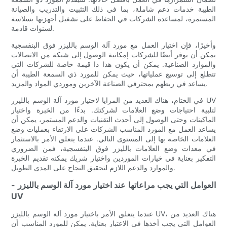
الطيبة خدمات دعم شاملة، بما في ذلك التثبيت والتدريب والصيانة
المستمرة، لمساعدة الشركات في الحفاظ على تشغيل أجهزتها بسلاسة
لسنوات قادمة.
وأخيرًا، فإن اختيار العمل مع مورد آلة الوسم بالليزر فوق البنفسجية
يمكن أن يوفر أيضًا للشركات إمكانية الوصول إلى شبكة من الاتصالات
والموارد الصناعية. يمكن أن يكون هذا ذا قيمة خاصة للشركات التي
تتطلع إلى توسيع عملياتها، حيث يمكن للمورد ذي السمعة الطيبة أن
يساعد في ربطهم بمحترفي الصناعة الآخرين وموردي المواد والمزيد.
في الختام، هناك العديد من المزايا لاختيار مورد آلة الوسم بالليزر UV
لتلبية احتياجات وضع العلامات لشركتك. بدءًا من الخبرة واختيار
الماكينات وحتى الوصول إلى أحدث التقنيات والدعم المستمر، يمكن أن
يساعد العمل مع المورد المناسب الشركات على الارتقاء بعمليات وضع
العلامات الخاصة بها إلى المستوى التالي. عندما يتعلق الأمر بالاستثمار
في معدات وضع العلامات بالليزر فوق البنفسجية، فمن الضروري
التفكير بعناية في خيارات الموردين واختيار شريك يمكنه تقديم الخبرة
والموارد والدعم اللازم لتحقيق النجاح على المدى الطويل.
- العوامل التي يجب مراعاتها عند اختيار مورد آلة الوسم بالليزر
UV
عندما يتعلق الأمر باختيار مورد آلة الوسم بالليزر UV، هناك العديد من
العوامل التي يجب أخذها في الاعتبار بعناية. يمكن للمورد المناسب أن