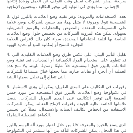
سريعة، يمكن للشركات تقليل وقت التوقف عن العمل وزيادة إنتاجها
الإجمالي، مما يؤدي في النهاية إلى توفير التكاليف وتحسين الإنتاجية.
3. تعدد الاستخدامات والمرونة: توفر تقنية وضع العلامات بالليزر فوق
البنفسجية تنوعًا ومرونة لا مثيل لهما، مما يسمح للشركات بوضع علامة
على التصميمات المعقدة والنصوص والشعارات والرموز الشريطية
بسهولة. تمكن هذه المرونة الشركات من تخصيص حلول وضع العلامات
الخاصة بها لتلبية احتياجاتها المحددة، سواء كان ذلك لأغراض العلامة
التجارية للمنتج أو إمكانية التتبع أو تحديد الهوية.
4. تقليل التأثير البيئي: على عكس طرق وضع العلامات التقليدية التي
قد تنطوي على استخدام المواد الكيميائية أو المذيبات، تعد تقنية وضع
العلامات بالليزر فوق البنفسجية حلاً نظيفًا وصديقًا للبيئة. ولا تنتج هذه
العملية أي أبخرة أو نفايات ضارة، مما يجعلها خيارًا مستدامًا للشركات
التي تتطلع إلى تقليل بصمتها البيئية.
5. وفورات في التكاليف على المدى الطويل: يمكن أن يؤدي الاستثمار
في تكنولوجيا وضع العلامات بالليزر فوق البنفسجية من مورد حسن
السمعة إلى توفير التكاليف على المدى الطويل للشركات. بفضل
علاماتها الدائمة عالية الجودة وقدرات الإنتاج الفعالة، يمكن للشركات
الاستفادة من انخفاض تكاليف الصيانة والاستبدال، فضلاً عن تحسين
الكفاءة التشغيلية الشاملة.
من خلال اختيار مورد آلة الوسم بالليزر UV الذي يتمتع بالخبرة والمعرفة
في هذا المجال، يمكن للشركات التأكد من أنها تستثمر في التكنولوجيا