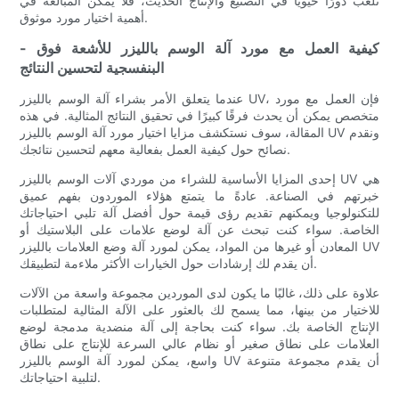
تلعب دورًا حيويًا في التصنيع والإنتاج الحديث، فلا يمكن المبالغة في
أهمية اختيار مورد موثوق.
- كيفية العمل مع مورد آلة الوسم بالليزر للأشعة فوق
البنفسجية لتحسين النتائج
عندما يتعلق الأمر بشراء آلة الوسم بالليزر UV، فإن العمل مع مورد
متخصص يمكن أن يحدث فرقًا كبيرًا في تحقيق النتائج المثالية. في هذه
المقالة، سوف نستكشف مزايا اختيار مورد آلة الوسم بالليزر UV ونقدم
نصائح حول كيفية العمل بفعالية معهم لتحسين نتائجك.
إحدى المزايا الأساسية للشراء من موردي آلات الوسم بالليزر UV هي
خبرتهم في الصناعة. عادةً ما يتمتع هؤلاء الموردون بفهم عميق
للتكنولوجيا ويمكنهم تقديم رؤى قيمة حول أفضل آلة تلبي احتياجاتك
الخاصة. سواء كنت تبحث عن آلة لوضع علامات على البلاستيك أو
المعادن أو غيرها من المواد، يمكن لمورد آلة وضع العلامات بالليزر UV
أن يقدم لك إرشادات حول الخيارات الأكثر ملاءمة لتطبيقك.
علاوة على ذلك، غالبًا ما يكون لدى الموردين مجموعة واسعة من الآلات
للاختيار من بينها، مما يسمح لك بالعثور على الآلة المثالية لمتطلبات
الإنتاج الخاصة بك. سواء كنت بحاجة إلى آلة منضدية مدمجة لوضع
العلامات على نطاق صغير أو نظام عالي السرعة للإنتاج على نطاق
واسع، يمكن لمورد آلة الوسم بالليزر UV أن يقدم مجموعة متنوعة
لتلبية احتياجاتك.