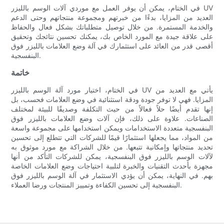
في الختام، يمكن أن يوفر العمل مع موردي آلات الوسم بالليزر UV
العديد من المزايا، بدءًا من خبرتهم ومجموعة منتجاتهم وحتى الدعم
والخدمة المستمرة. من خلال توصيل متطلباتك بشكل فعال والحفاظ
على علاقة جيدة مع المورد الخاص بك، يمكنك تحسين نتائجك وتحقيق
أقصى قدر من العائد على استثمارك في آلة وضع العلامات بالليزر فوق
البنفسجية.
خاتمة
في الختام، اختيار مورد آلة الوسم بالليزر UV يأتي مع العديد من
المزايا. فهي لا توفر جودة ودقة استثنائية في وضع العلامات فحسب، بل
إنها تقدم أيضًا حلاً فعالاً من حيث التكلفة وصديقًا للبيئة لمختلف
الصناعات. علاوة على ذلك، فإن آلات وضع العلامات بالليزر فوق
البنفسجية متعددة الاستخدامات ويمكن استخدامها على مجموعة واسعة
من المواد، مما يجعلها استثمارًا قيمًا للشركات التي تتطلع إلى تحسين
تحديد منتجاتها وإمكانية تتبعها. من خلال الشراكة مع مورد موثوق به
لآلات الوسم بالليزر فوق البنفسجية، يمكن للشركات التأكد من أنها
مجهزة بأحدث التقنيات والخبرة لتلبية احتياجات وضع العلامات الخاصة
بهم. في النهاية، يمكن أن يؤدي الاستثمار في آلة الوسم بالليزر فوق
البنفسجية إلى تحسين الكفاءة وتمييز المنتجات ورضا العملاء.