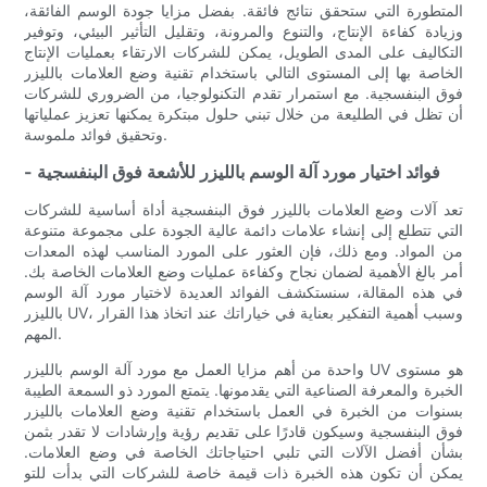
المتطورة التي ستحقق نتائج فائقة. بفضل مزايا جودة الوسم الفائقة،
وزيادة كفاءة الإنتاج، والتنوع والمرونة، وتقليل التأثير البيئي، وتوفير
التكاليف على المدى الطويل، يمكن للشركات الارتقاء بعمليات الإنتاج
الخاصة بها إلى المستوى التالي باستخدام تقنية وضع العلامات بالليزر
فوق البنفسجية. مع استمرار تقدم التكنولوجيا، من الضروري للشركات
أن تظل في الطليعة من خلال تبني حلول مبتكرة يمكنها تعزيز عملياتها
وتحقيق فوائد ملموسة.
- فوائد اختيار مورد آلة الوسم بالليزر للأشعة فوق البنفسجية
تعد آلات وضع العلامات بالليزر فوق البنفسجية أداة أساسية للشركات
التي تتطلع إلى إنشاء علامات دائمة عالية الجودة على مجموعة متنوعة
من المواد. ومع ذلك، فإن العثور على المورد المناسب لهذه المعدات
أمر بالغ الأهمية لضمان نجاح وكفاءة عمليات وضع العلامات الخاصة بك.
في هذه المقالة، سنستكشف الفوائد العديدة لاختيار مورد آلة الوسم
بالليزر UV، وسبب أهمية التفكير بعناية في خياراتك عند اتخاذ هذا القرار
المهم.
واحدة من أهم مزايا العمل مع مورد آلة الوسم بالليزر UV هو مستوى
الخبرة والمعرفة الصناعية التي يقدمونها. يتمتع المورد ذو السمعة الطيبة
بسنوات من الخبرة في العمل باستخدام تقنية وضع العلامات بالليزر
فوق البنفسجية وسيكون قادرًا على تقديم رؤية وإرشادات لا تقدر بثمن
بشأن أفضل الآلات التي تلبي احتياجاتك الخاصة في وضع العلامات.
يمكن أن تكون هذه الخبرة ذات قيمة خاصة للشركات التي بدأت للتو