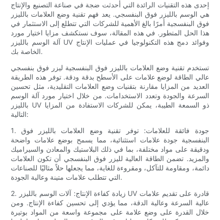
إحدى هذه التقنيات الرائدة التي أحدثت ضجة في صناعة التصنيع والإنتاج
هي الوسم بالليزر فوق البنفسجي. يعد فهم تقنية وضع العلامات بالليزر
فوق البنفسجية أمرًا بالغ الأهمية للشركات التي تتطلع إلى الاستثمار في
هذا الحل المتطور. في هذه المقالة، سوف نستكشف مزايا اختيار مورد
آلة الوسم بالليزر UV وفوائد دمج هذه التكنولوجيا في عمليات الإنتاج
الخاصة بك.
تستخدم تقنية وضع العلامات بالليزر فوق البنفسجية ليزر فوق بنفسجي
عالي الطاقة لوضع علامات على الأسطح بدقة ودقة. توفر هذه الطريقة
العديد من المزايا مقارنة بتقنيات وضع العلامات التقليدية، مثل تحسين
السرعة والجودة وتعدد الاستخدامات. من خلال اختيار مورد آلة الوسم
بالليزر UV ذو السمعة الطيبة، يمكن للشركات الاستفادة من المزايا
التالية:
1. جودة فائقة للعلامات: توفر تقنية وضع العلامات بالليزر فوق
البنفسجية جودة علامات استثنائية، مما يسمح بوضع علامات واضحة
ودقيقة على مواد مختلفة، بما في ذلك البلاستيك والمعادن والسيراميك
والمزيد. تضمن الطاقة العالية لليزر فوق البنفسجي أن تكون العلامات
دائمة، ومقاومة للتآكل، ومقروءة للغاية، مما يجعلها حلاً مثاليًا للصناعات
التي تتطلب علامات متينة وعالية الجودة.
2. زيادة كفاءة الإنتاج: آلات الوسم بالليزر UV قادرة على تقديم علامات
عالية السرعة وعالية الدقة، مما يؤدي إلى تحسين كفاءة الإنتاج. ومن
خلال القدرة على وضع علامة على مجموعة واسعة من المواد بوتيرة