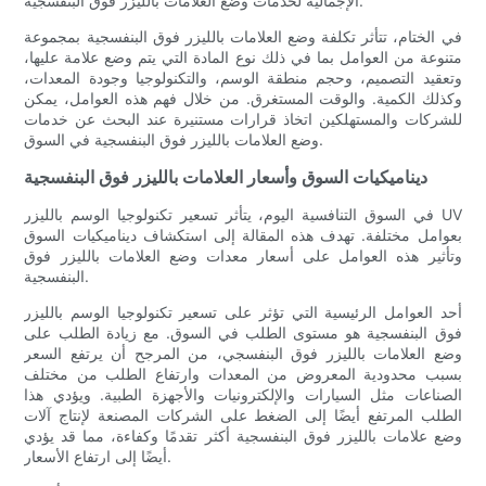
الإجمالية لخدمات وضع العلامات بالليزر فوق البنفسجية.
في الختام، تتأثر تكلفة وضع العلامات بالليزر فوق البنفسجية بمجموعة
متنوعة من العوامل بما في ذلك نوع المادة التي يتم وضع علامة عليها،
وتعقيد التصميم، وحجم منطقة الوسم، والتكنولوجيا وجودة المعدات،
وكذلك الكمية. والوقت المستغرق. من خلال فهم هذه العوامل، يمكن
للشركات والمستهلكين اتخاذ قرارات مستنيرة عند البحث عن خدمات
وضع العلامات بالليزر فوق البنفسجية في السوق.
ديناميكيات السوق وأسعار العلامات بالليزر فوق البنفسجية
في السوق التنافسية اليوم، يتأثر تسعير تكنولوجيا الوسم بالليزر UV
بعوامل مختلفة. تهدف هذه المقالة إلى استكشاف ديناميكيات السوق
وتأثير هذه العوامل على أسعار معدات وضع العلامات بالليزر فوق
البنفسجية.
أحد العوامل الرئيسية التي تؤثر على تسعير تكنولوجيا الوسم بالليزر
فوق البنفسجية هو مستوى الطلب في السوق. مع زيادة الطلب على
وضع العلامات بالليزر فوق البنفسجي، من المرجح أن يرتفع السعر
بسبب محدودية المعروض من المعدات وارتفاع الطلب من مختلف
الصناعات مثل السيارات والإلكترونيات والأجهزة الطبية. ويؤدي هذا
الطلب المرتفع أيضًا إلى الضغط على الشركات المصنعة لإنتاج آلات
وضع علامات بالليزر فوق البنفسجية أكثر تقدمًا وكفاءة، مما قد يؤدي
أيضًا إلى ارتفاع الأسعار.