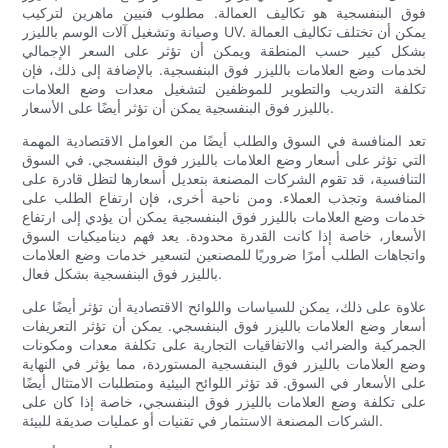
فوق البنفسجية هو تكاليف العمالة. مطلوب فنيين ماهرين لتركيب
وصيانة وتشغيل آلات الوسم بالليزر UV. يمكن أن تختلف تكاليف العمالة
بشكل كبير حسب المنطقة ويمكن أن تؤثر على السعر الإجمالي
لخدمات وضع العلامات بالليزر فوق البنفسجية. بالإضافة إلى ذلك، فإن
تكلفة التدريب والتطوير للموظفين لتشغيل معدات وضع العلامات
بالليزر فوق البنفسجية يمكن أن تؤثر أيضًا على الأسعار.
تعد المنافسة في السوق والطلب أيضًا من العوامل الاقتصادية المهمة
التي تؤثر على أسعار وضع العلامات بالليزر فوق البنفسجي. في السوق
التنافسية، قد تقوم الشركات المصنعة بتعديل أسعارها لتظل قادرة على
المنافسة وتجذب العملاء. ومن ناحية أخرى، فإن ارتفاع الطلب على
خدمات وضع العلامات بالليزر فوق البنفسجية يمكن أن يؤدي إلى ارتفاع
الأسعار، خاصة إذا كانت القدرة محدودة. يعد فهم ديناميكيات السوق
واتجاهات الطلب أمرًا ضروريًا للمصنعين لتسعير خدمات وضع العلامات
بالليزر فوق البنفسجية بشكل فعال.
علاوة على ذلك، يمكن للسياسات واللوائح الاقتصادية أن تؤثر أيضًا على
أسعار وضع العلامات بالليزر فوق البنفسجي. يمكن أن تؤثر التعريفات
الجمركية والضرائب والاتفاقيات التجارية على تكلفة معدات ومكونات
وضع العلامات بالليزر فوق البنفسجية المستوردة، مما يؤثر في النهاية
على الأسعار في السوق. قد تؤثر اللوائح البيئية ومتطلبات الامتثال أيضًا
على تكلفة وضع العلامات بالليزر فوق البنفسجي، خاصة إذا كان على
الشركات المصنعة الاستثمار في تقنيات أو عمليات صديقة للبيئة.