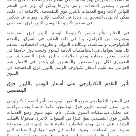
استيراد وتصدير المعدات، والتي بدورها يمكن أن تؤثر على السعر
النهائي لآلات وضع العلامات بالليزر فوق البنفسجية. بالإضافة إلى ذلك،
يمكن أن يؤدي التضخم إلى زيادة في تكاليف الإنتاج، وهو ما قد ينعكس
في تسعير تكنولوجيا الوسم بالليزر فوق البنفسجي.
في الختام، يتأثر تسعير تكنولوجيا الوسم بالليزر فوق البنفسجية
بمجموعة من العوامل، بما في ذلك الطلب في السوق، والتقدم
التكنولوجي، والمنافسة، وتكاليف المواد، والظروف الاقتصادية. تساهم
كل هذه العوامل في الديناميكيات العامة للسوق وتلعب دورًا حاسمًا في
تحديد أسعار معدات وضع العلامات بالليزر فوق البنفسجية. من
الضروري لكل من المصنعين والمشترين أن يأخذوا في الاعتبار هذه
العوامل عند تقييم أسعار تكنولوجيا الوسم بالليزر فوق البنفسجية في
السوق.
تأثير التقدم التكنولوجي على أسعار الوسم بالليزر فوق
البنفسجي
في المشهد التكنولوجي سريع التطور اليوم، يعد تأثير التقدم التكنولوجي
على أسعار الوسم بالليزر فوق البنفسجية عاملاً حاسماً يجب مراعاته
عند تحليل ديناميكيات السوق بشكل عام. شهد سوق وضع العلامات
بالليزر فوق البنفسجي نموًا كبيرًا في السنوات الأخيرة، مدفوعًا بالطلب
المتزايد على حلول وضع العلامات الدائمة عالية الجودة عبر مجموعة
متنوعة من الصناعات. ونتيجة لذلك، فإن فهم العوامل المختلفة التي
تؤثر على أسعار الوسم بالليزر فوق البنفسجية يعد أمرًا ضروريًا