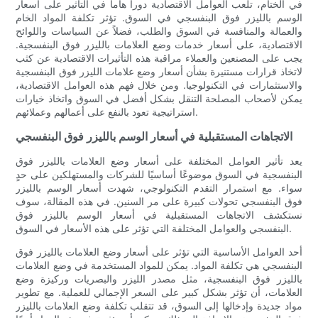
في الختام، تلعب العوامل الاقتصادية دورا هاما في التأثير على أسعار
الوسم بالليزر فوق البنفسجي في السوق. تؤثر تكلفة المواد الخام
والعمالة والمنافسة في السوق والطلب، فضلاً عن السياسات واللوائح
الاقتصادية، على أسعار خدمات وضع العلامات بالليزر فوق البنفسجية.
يجب على المصنعين والعملاء مراقبة هذه التأثيرات الاقتصادية عن كثب
لاتخاذ قرارات مستنيرة بشأن أسعار وضع علامات الليزر فوق البنفسجية
والاستثمارات في التكنولوجيا. ومن خلال فهم هذه العوامل الاقتصادية،
يمكن لأصحاب المصلحة التنقل بشكل أفضل في السوق واتخاذ خيارات
استراتيجية تعود بالنفع على أعمالهم وعملائهم.
الاتجاهات المستقبلية في أسعار الوسم بالليزر فوق البنفسجي
يعد تأثير العوامل المختلفة على أسعار وضع العلامات بالليزر فوق
البنفسجية في السوق موضوعًا أساسيًا للشركات والمستهلكين على حدٍ
سواء. مع استمرار التقدم التكنولوجي، شهدت أسعار الوسم بالليزر
فوق البنفسجي تحولات كبيرة على مر السنين. في هذه المقالة، سوف
نستكشف الاتجاهات المستقبلية في أسعار الوسم بالليزر فوق
البنفسجي والعوامل المختلفة التي تؤثر على هذه الأسعار في السوق.
أحد العوامل الأساسية التي تؤثر على أسعار وضع العلامات بالليزر فوق
البنفسجي هي تكلفة المواد. يمكن للمواد المستخدمة في وضع العلامات
بالليزر فوق البنفسجية، مثل مصدر الليزر والبصريات وركيزة وضع
العلامات، أن تؤثر بشكل كبير على السعر الإجمالي للعملية. مع تطوير
مواد جديدة وإدخالها إلى السوق، قد تتقلب تكلفة وضع العلامات بالليزر