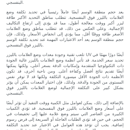
البنفسجي.
يعد حجم منطقة الوسم أيضًا عاملاً رئيسياً في تحديد تكلفة وضع
العلامات بالليزر فوق البنفسجية. تتطلب مناطق التحديد الأكبر طاقة
ليزر أكبر ووقت معالجة أطول، مما قد يؤدي إلى ارتفاع التكاليف
الإجمالية. وعلى العكس من ذلك، قد تتطلب مناطق وضع العلامات
الأصغر طاقة ووقتًا أقل، مما يؤدي إلى انخفاض الأسعار. ولذلك، فإن
حجم منطقة الوسم يعد أحد الاعتبارات المهمة عند تحديد تكلفة الوسم
بالليزر فوق البنفسجي.
تلعب تقنية وجودة معدات وضع العلامات بالليزر UV أيضًا دورًا مهمًا في
تحديد سعر الخدمة. قد تأتي أنظمة وضع العلامات بالليزر عالية الجودة
ذات التكنولوجيا المتقدمة وإمكانيات الدقة بسعر أعلى، ولكنها يمكنها
أيضًا تقديم نتائج أفضل وكفاءة أعلى. ومن ناحية أخرى، قد تكون
الأنظمة ذات الجودة الأقل ميسورة التكلفة ولكنها قد لا توفر نفس
المستوى من الجودة والدقة. ولذلك، فإن اختيار المعدات يمكن أن يؤثر
بشكل كبير على التكلفة الإجمالية لوضع العلامات بالليزر فوق
البنفسجي.
بالإضافة إلى ذلك، يمكن لعوامل مثل الكمية ووقت التنفيذ أن تؤثر أيضًا
على أسعار وضع العلامات بالليزر فوق البنفسجية. قد تؤدي الكميات
الكبيرة من العناصر التي سيتم وضع علامة عليها إلى تخفيضات في
الحجم، في حين قد تؤدي الطلبات العاجلة أو السريعة إلى فرض رسوم
إضافية. يجب أن تؤخذ هذه العوامل في الاعتبار عند تحديد التكلفة