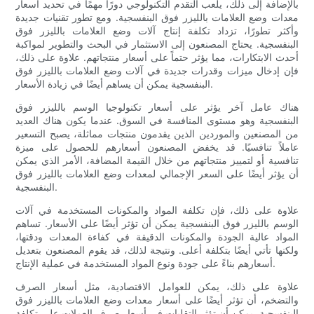
بالإضافة إلى ذلك، يلعب التقدم التكنولوجي دورًا مهمًا في تحديد أسعار
معدات وضع العلامات بالليزر فوق البنفسجية. ومع تطور تقنيات جديدة
وأكثر تطورًا، تزداد تكلفة إنتاج آلات وضع العلامات بالليزر فوق
البنفسجية. يحتاج المصنعون إلى الاستثمار في البحث والتطوير لمواكبة
أحدث الابتكارات، مما يؤثر حتماً على أسعار منتجاتهم. علاوة على ذلك،
فإن إدخال ميزات وقدرات جديدة في آلات وضع العلامات بالليزر فوق
البنفسجية يمكن أن يساهم أيضًا في زيادة الأسعار.
هناك عامل آخر يؤثر على أسعار تكنولوجيا الوسم بالليزر فوق
البنفسجية وهو مستوى المنافسة في السوق. عندما يكون هناك العديد
من المصنعين والموردين الذين يقدمون منتجات مماثلة، يصبح التسعير
عاملاً تنافسيًا. قد يخفض المصنعون أسعارهم للحصول على ميزة
تنافسية أو لتمييز منتجاتهم من خلال القيمة المضافة، الأمر الذي يمكن
أن يؤثر أيضًا على السعر الإجمالي لمعدات وضع العلامات بالليزر فوق
البنفسجية.
علاوة على ذلك، فإن تكلفة المواد والمكونات المستخدمة في آلات
الوسم بالليزر فوق البنفسجية يمكن أن تؤثر أيضًا على الأسعار. تساهم
المواد عالية الجودة والمكونات الدقيقة في كفاءة المعدات ودقتها،
ولكنها تأتي أيضًا بتكلفة أعلى. ونتيجة لذلك، قد يقوم المصنعون بتعديل
أسعارهم بناءً على جودة ونوع المواد المستخدمة في عملية الإنتاج.
علاوة على ذلك، يمكن للعوامل الاقتصادية، مثل أسعار الصرف
والتضخم، أن تؤثر أيضًا على أسعار معدات وضع العلامات بالليزر فوق
البنفسجية. يمكن أن تؤثر التقلبات في أسعار صرف العملات على تكلفة