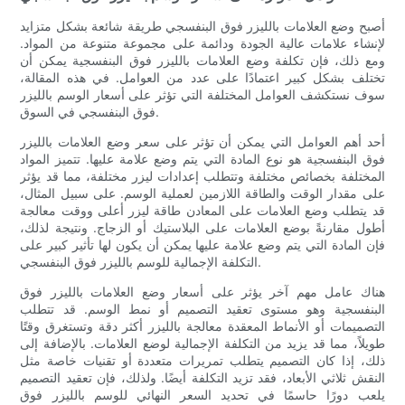
أصبح وضع العلامات بالليزر فوق البنفسجي طريقة شائعة بشكل متزايد
لإنشاء علامات عالية الجودة ودائمة على مجموعة متنوعة من المواد.
ومع ذلك، فإن تكلفة وضع العلامات بالليزر فوق البنفسجية يمكن أن
تختلف بشكل كبير اعتمادًا على عدد من العوامل. في هذه المقالة،
سوف نستكشف العوامل المختلفة التي تؤثر على أسعار الوسم بالليزر
فوق البنفسجي في السوق.
أحد أهم العوامل التي يمكن أن تؤثر على سعر وضع العلامات بالليزر
فوق البنفسجية هو نوع المادة التي يتم وضع علامة عليها. تتميز المواد
المختلفة بخصائص مختلفة وتتطلب إعدادات ليزر مختلفة، مما قد يؤثر
على مقدار الوقت والطاقة اللازمين لعملية الوسم. على سبيل المثال،
قد يتطلب وضع العلامات على المعادن طاقة ليزر أعلى ووقت معالجة
أطول مقارنةً بوضع العلامات على البلاستيك أو الزجاج. ونتيجة لذلك،
فإن المادة التي يتم وضع علامة عليها يمكن أن يكون لها تأثير كبير على
التكلفة الإجمالية للوسم بالليزر فوق البنفسجي.
هناك عامل مهم آخر يؤثر على أسعار وضع العلامات بالليزر فوق
البنفسجية وهو مستوى تعقيد التصميم أو نمط الوسم. قد تتطلب
التصميمات أو الأنماط المعقدة معالجة بالليزر أكثر دقة وتستغرق وقتًا
طويلاً، مما قد يزيد من التكلفة الإجمالية لوضع العلامات. بالإضافة إلى
ذلك، إذا كان التصميم يتطلب تمريرات متعددة أو تقنيات خاصة مثل
النقش ثلاثي الأبعاد، فقد تزيد التكلفة أيضًا. ولذلك، فإن تعقيد التصميم
يلعب دورًا حاسمًا في تحديد السعر النهائي للوسم بالليزر فوق