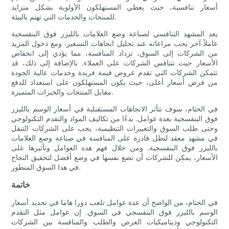
أسعار تنافسية، حيث يعطي المستهلكون الأولوية بشكل متزايد
للمنتجات والخدمات التي تهتم بالبيئة.
يعد المشهد التنافسي لصناعة وضع العلامات بالليزر فوق البنفسجية
عاملاً آخر يجب مراعاته عند تحليل اتجاهات التسعير. ومع دخول المزيد
من الشركات إلى السوق، تزداد المنافسة، مما يؤدي إلى انخفاض
الأسعار حيث تتنافس الشركات على العملاء. بالإضافة إلى ذلك، قد
تتمكن الشركات التي تقدم عروض قيمة فريدة وخدمات عالية الجودة
من فرض أسعار أعلى، حيث يكون المستهلكون على استعداد للدفع
مقابل المنتجات والخبرات المتميزة.
في الختام، سوف تتأثر الاتجاهات المستقبلية في أسعار الوسم بالليزر
فوق البنفسجية بعدة عوامل. بدءًا من تكاليف المواد والتقدم التكنولوجي
وحتى طلب السوق والتغييرات التنظيمية، يجب على الشركات التنقل
في مشهد معقد لتظل قادرة على المنافسة في صناعة وضع العلامات
بالليزر فوق البنفسجية. ومن خلال فهم هذه العوامل وتأثيرها على
الأسعار، يمكن للشركات أن تضع نفسها في وضع أفضل لتحقيق النجاح
في هذا السوق المتطور.
خاتمة
في الختام، من الواضح أن عدة عوامل تلعب دورا هاما في تحديد أسعار
الوسم بالليزر فوق البنفسجي في السوق. إن عوامل مثل التقدم
التكنولوجي وديناميكيات العرض والطلب والمنافسة بين الشركات