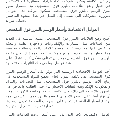
وهياكل التكلفة، يمكن للشركات اتخاذ قرارات مستنيرة عند الاستثمار
في حلول وضع العلامات بالليزر فوق البنفسجية. مع استمرار تطور
سوق الوسم بالليزر فوق البنفسجية، ستكون مواكبة هذه العوامل
ضرورية للشركات التي تسعى إلى التنقل في هذا المشهد التنافسي
بشكل متزايد.
العوامل الاقتصادية وأسعار الوسم بالليزر فوق البنفسجي
أصبح وضع العلامات بالليزر فوق البنفسجي عملية أساسية في العديد
من الصناعات مثل السيارات والإلكترونيات والأجهزة الطبية والتعبئة
والتغليف. إنها توفر دقة عالية، ووضع علامات دائمة، ومعالجة سريعة،
مما يجعلها مثالية لتحديد المنتج وإمكانية تتبعه. ومع ذلك، فإن تكلفة
الوسم بالليزر فوق البنفسجي يمكن أن تختلف بشكل كبير اعتمادًا على
عدة عوامل، بما في ذلك التأثيرات الاقتصادية.
أحد العوامل الاقتصادية الرئيسية التي تؤثر على أسعار الوسم بالليزر
فوق البنفسجي هي تكلفة المواد الخام. تخضع المواد المستخدمة في
إنتاج آلات الوسم بالليزر فوق البنفسجية، مثل البصريات والمرايا
والمكونات الإلكترونية، لتقلبات الأسعار بناءً على الطلب والعرض في
السوق. بالإضافة إلى ذلك، فإن تكلفة الطاقة، وخاصة الكهرباء، يمكن
أن تؤثر أيضًا على السعر الإجمالي للوسم بالليزر فوق البنفسجي. ومع
ارتفاع أسعار الطاقة، قد يتعين على الشركات المصنعة تعديل أسعارها
لتغطية تكاليف التشغيل المتزايدة.
العامل الاقتصادي الآخر الذي يؤثر على أسعار وضع العلامات بالليزر