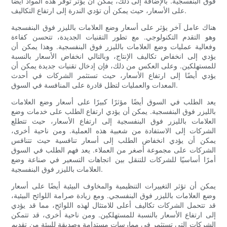
فوق البنفسجية. بالإضافة إلى ذلك، يمكن أن يؤثر توفر هذه المواد أيضًا
على الأسعار، حيث يمكن أن تؤدي الندرة إلى ارتفاع التكاليف.
هناك عامل آخر يؤثر على أسعار وضع العلامات بالليزر فوق البنفسجية
وهو التقدم التكنولوجي. مع تطور التقنيات الجديدة، تتحسن كفاءة
وفعالية عمليات وضع العلامات بالليزر فوق البنفسجية. وهذا يمكن أن
يؤدي إلى انخفاض تكاليف الإنتاج، وبالتالي انخفاض الأسعار بالنسبة
للمستهلكين. وعلى العكس من ذلك، فإن إدخال تقنيات جديدة يمكن أن
يؤدي أيضًا إلى ارتفاع الأسعار، حيث تستثمر الشركات في أحدث
المعدات والعمليات لتظل قادرة على المنافسة في السوق.
يعد الطلب في السوق أيضًا مؤثرًا كبيرًا على أسعار وضع العلامات
بالليزر فوق البنفسجية. يمكن أن يؤدي ارتفاع الطلب على خدمات وضع
العلامات بالليزر فوق البنفسجية إلى ارتفاع الأسعار، حيث تتطلع
الشركات إلى الاستفادة من شعبية هذه العملية. ومن ناحية أخرى،
يمكن أن يؤدي انخفاض الطلب إلى أسعار تنافسية حيث تتنافس
الشركات على مجموعة أصغر من العملاء. يعد فهم الطلب في السوق
أمرًا أساسيًا للشركات للتنقل بين اتجاهات التسعير في صناعة وضع
العلامات بالليزر فوق البنفسجية.
يمكن أن تؤثر التغييرات التنظيمية والمخاوف البيئية أيضًا على أسعار
وضع العلامات بالليزر فوق البنفسجي. ومع زيادة صرامة اللوائح البيئية،
قد تتحمل الشركات تكاليف أعلى للامتثال لهذه اللوائح، مما قد يؤدي
إلى ارتفاع الأسعار بالنسبة للمستهلكين. ومن ناحية أخرى، قد تتمكن
الشركات التي تستثمر في ممارسات مستدامة وصديقة للبيئة من تقديم