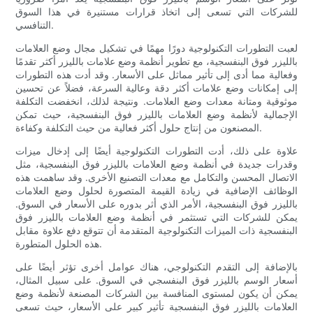
للشركات التي تسعى إلى اتخاذ قرارات مستنيرة في هذا السوق
التنافسي.
لعبت التطورات التكنولوجية دورًا مهمًا في تشكيل مجال وضع العلامات
بالليزر فوق البنفسجية، مع تطوير أنظمة وضع علامات بالليزر أكثر تقدمًا
وفعالية مما أدى إلى تأثير مماثل على الأسعار. وقد أدت هذه التطورات
إلى إمكانات وضع علامات أكثر دقة وعالية السرعة، فضلاً عن تحسين
موثوقية ومتانة معدات وضع العلامات. ونتيجة لذلك، انخفضت التكلفة
الإجمالية لأنظمة وضع العلامات بالليزر فوق البنفسجية، حيث تمكن
المصنعون من إنتاج حلول أكثر فعالية من حيث التكلفة وكفاءة.
علاوة على ذلك، أدت التطورات التكنولوجية أيضًا إلى إدخال ميزات
وقدرات جديدة في أنظمة وضع العلامات بالليزر فوق البنفسجية، مثل
الاتصال المحسن والتكامل مع معدات التصنيع الأخرى. وقد ساهمت هذه
الوظائف الإضافية في زيادة القيمة المتصورة لحلول وضع العلامات
بالليزر فوق البنفسجية، الأمر الذي أثر بدوره على الأسعار في السوق.
يمكن للشركات التي تستثمر في أنظمة وضع العلامات بالليزر فوق
البنفسجية ذات الميزات التكنولوجية المتقدمة أن تتوقع دفع علاوة مقابل
هذه الحلول المتطورة.
بالإضافة إلى التقدم التكنولوجي، هناك عوامل أخرى تؤثر أيضًا على
أسعار الوسم بالليزر فوق البنفسجي في السوق. على سبيل المثال،
يمكن أن يكون لمستوى المنافسة بين الشركات المصنعة لأنظمة وضع
العلامات بالليزر فوق البنفسجية تأثير كبير على الأسعار، حيث تسعى