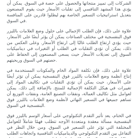
الشركات إلى تمييز منتجاتها والحصول على حصة في السوق. يمكن أن
يؤدي هذا المشهد التنافسي إلى تقلبات الأسعار حيث يقوم المصنعون
بتعديل استراتيجيات التسعير الخاصة بهم ليظلوا قادرين على المنافسة
في السوق.
علاوة على ذلك، فإن الطلب الإجمالي على حلول وضع العلامات بالليزر
فوق البنفسجية في مختلف الصناعات يمكن أن يؤثر أيضًا على الأسعار،
حيث يؤدي ارتفاع الطلب غالبًا إلى ارتفاع الأسعار. وعلى العكس من
ذلك، يمكن أن تؤدي التقلبات في الطلب أو التغيرات في ديناميكيات
السوق إلى تعديلات الأسعار حيث يسعى المصنعون إلى الحفاظ على
حصتهم في السوق وربحيتهم.
علاوة على ذلك، فإن تكلفة المواد الخام والمكونات المستخدمة في
إنتاج أنظمة وضع العلامات بالليزر فوق البنفسجية يمكن أن تؤثر أيضًا
على الأسعار، حيث يمكن أن تؤدي التقلبات في تكاليف المواد إلى
تغييرات في هيكل التكلفة الإجمالية للمنتج. بالإضافة إلى ذلك، يمكن
لعوامل مثل تكاليف العمالة، ونفقات التصنيع العامة، ونفقات التوزيع أن
تساهم جميعها في التسعير النهائي لأنظمة وضع العلامات بالليزر فوق
البنفسجية في السوق.
في الختام، يعد تأثير التقدم التكنولوجي على أسعار الوسم بالليزر فوق
البنفسجية مسألة معقدة ومتعددة الأوجه تتطلب فهمًا شاملاً للعوامل
المختلفة التي تؤثر على التسعير في السوق. ومن خلال النظر في
التفاعل بين التقدم التكنولوجي والديناميكيات التنافسية واتجاهات الطلب