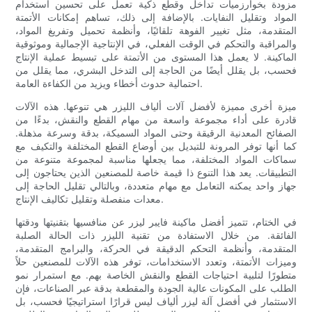
مزودة بخوارزميات تداخل وقطع ذكية تعمل على تحسين استخدام
المواد وتقليل النفايات. بالإضافة إلى ذلك، تساهم إمكانات الأتمتة
المتقدمة، مثل تغيير الفوهة تلقائيًا، وأنظمة تحميل وتفريغ المواد،
والمراقبة والتحكم في الوقت الفعلي، في الإنتاجية الإجمالية وموثوقية
الماكينة. لا يعمل هذا المستوى من الأتمتة على تبسيط عملية الإنتاج
فحسب، بل يقلل أيضًا من الحاجة إلى التدخل البشري، مما يقلل من
احتمالية حدوث أخطاء ويزيد من الكفاءة العامة.
ميزة أخرى مميزة لأفضل آلات ألياف الليزر هي تنوعها. هذه الآلات
قادرة على أداء مجموعة واسعة من مهام القطع والنقش، بدءًا من
الصفائح المعدنية الرقيقة وحتى المواد السميكة، بدقة وسرعة مذهلة.
كما أنها توفر المرونة للتبديل بين أوضاع القطع المختلفة والتكيف مع
سماكات المواد المختلفة، مما يجعلها مناسبة لمجموعة متنوعة من
التطبيقات. يعد هذا التنوع ذا قيمة خاصة للمصنعين الذين يحتاجون إلى
جهاز واحد يمكنه التعامل مع مهام متعددة، وبالتالي تقليل الحاجة إلى
معدات منفصلة وتقليل تكاليف الإنتاج.
في الختام، تتميز أفضل ماكينة فايبر ليزر عن منافسيها بتقنيتها ودقتها
الفائقة. من خلال الاستفادة من تقنية الليزر ذات الحالة الصلبة
المتقدمة، وأنظمة التحكم الدقيقة في الحركة، والبرامج المتقدمة،
وميزات الأتمتة، وتعدد الاستخدامات، توفر هذه الآلات للمصنعين حلاً
متطورًا لتلبية احتياجات القطع والنقش الخاصة بهم. مع استمرار نمو
الطلب على المكونات عالية الجودة والمقطعة بدقة عبر الصناعات، فإن
الاستثمار في أفضل آلة ليزر ألياف ليس قرارًا استراتيجيًا فحسب، بل