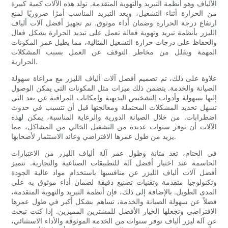
الألياف وهو أنظمة التبريد والتهوية المتقدمة. تولد هذه الآلات كمية كبيرة
من الحرارة أثناء التشغيل، ويعد التبريد المناسب أمرًا ضروريًا لمنع
ارتفاع درجة الحرارة وضمان أداء موثوق. تم تجهيز أفضل آلات ألياف
الليزر بأنظمة تبريد وتهوية فعالة تعمل على تبديد الحرارة بشكل فعال
والحفاظ على درجات حرارة التشغيل المثالية، مما يطيل عمر المكونات
المهمة ويقلل من مخاطر التوقف عن العمل بسبب المشكلات
الحرارية.
علاوة على ذلك، تم تصميم أفضل آلات ألياف الليزر مع مراعاة سهولة
الصيانة والخدمة. يتضمن ذلك ميزات مثل المكونات التي يمكن الوصول
إليها بسهولة وأدوات التشخيص البديهية وإمكانات المراقبة عن بعد التي
تسهل تحديد المشكلات المحتملة ومعالجتها قبل أن تتسبب في حدوث
اضطرابات. من خلال الصيانة الدورية والرعاية المناسبة، يمكن لهذه
الآلات أن توفر سنوات عديدة من التشغيل الخالي من المشاكل، مما
يزيد من طول عمرها الافتراضي وعائد الاستثمار لأصحابها.
في الختام، تعد متانة وطول عمر آلة ألياف الليزر من الاعتبارات
الحاسمة عند اختيار أفضل آلة للتطبيقات الصناعية والتجارية. تتميز
أفضل آلات ألياف الليزر عن منافسيها باستخدام مواد عالية الجودة
وتكنولوجيا متقدمة وتقنيات تصنيع دقيقة لضمان أداء موثوق به على
المدى الطويل. بالإضافة إلى ذلك، فإن أنظمة التبريد والتهوية المتقدمة،
فضلاً عن سهولة الصيانة والخدمة، تساهم بشكل أكبر في طول عمرها
الافتراضي وتجعلها الخيار الأفضل للمشترين المميزين. إذا كنت تبحث
عن آلة ليزر ألياف توفر سنوات من الخدمة الموثوقة والأداء الاستثنائي،