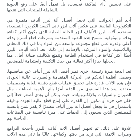
على تحسين أداء الماكينة فحسب، بل تعمل أيضًا على رفع الجودة
الشاملة للمنتجات التي تنتجها.
أحد أهم الجوانب التي تجعل أفضل آلة ليزر ألياف متميزة هي
التكنولوجيا الفائقة. على عكس آلات ليزر ثاني أكسيد الكربون التقليدية،
تستخدم آلات ليزر الألياف ليزر الحالة الصلبة الذي يكون أكثر كفاءة
ودقة وموثوقية. تسمح هذه التقنية المتقدمة بسرعات قطع أسرع ودقة
أعلى وقدرة على قطع مجموعة واسعة من المواد بما في ذلك المعادن
والبلاستيك والمواد المركبة. بالإضافة إلى ذلك، تعد آلات ألياف الليزر
أيضًا أكثر كفاءة في استخدام الطاقة وتتمتع بتكاليف صيانة أقل، مما
يجعلها خيارًا أكثر فعالية من حيث التكلفة واستدامة للمصنعين.
تعد الدقة ميزة رئيسية أخرى تميز أفضل آلة ليزر ألياف عن منافسيها.
وبفضل أنظمة التحكم في الحركة المتقدمة والبصريات عالية الجودة،
فإن هذه الآلات قادرة على تحقيق عمليات قطع دقيقة للغاية وتصميمات
معقدة. يعد هذا المستوى من الدقة أمرًا بالغ الأهمية لصناعات مثل
الطيران والسيارات والإلكترونيات، حيث يمكن أن يؤدي أصغر خطأ إلى
خلل في جزء أو مكون. إن القدرة على إنتاج قطع عالية الجودة ودقيقة
باستمرار هي ما يجعل أفضل آلة ليزر ألياف مصدرًا لا يقدر بثمن بالنسبة
للمصنعين الذين يسعون إلى الحفاظ على ميزة تنافسية في الصناعات
الخاصة بهم.
علاوة على ذلك، تم تجهيز أفضل آلات ألياف الليزر بأحدث البرامج
وميزات الأتمتة التي تزيد من دقتها وكفاءتها. غالبًا ما تأتي هذه الآلات