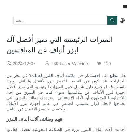
الميزات الرئيسية التي تميز أفضل آلة
ليزر ألياف عن المنافسين
2024-12-07
TBK Laser Machine
120
هل تتطلع إلى الاستثمار في ماكينة ألياف الليزر لعملك؟ في بحر من
الخيارات، قد يكون من الصعب التمييز بين الأفضل والباقي. ولهذا
السبب قمنا بتجميع دليل شامل حول الميزات الرئيسية التي تميز أفضل
أجهزة ليزر الألياف عن منافسيها. سواء كنت في السوق من أجل
التكنولوجيا المتطورة أو الأداء الاستثنائي، ستزودك مقالتنا بالرؤى التي
تحتاجها لاتخاذ قرار مستنير. انغمس في عالم أجهزة ليزر الألياف
واكتشف ما يميز الأفضل عن الباقي.
فهم وظائف آلات ألياف الليزر
أحدثت آلات ألياف الليزر ثورة في الصناعة التحويلية بفضل كفاءتها