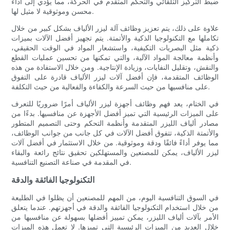
ضبط التركيز التلقائي والتحكم المتقدم في الحركة، مما يؤدي إلى أداء
محسن وموثوقية لا مثيل لها.
علاوة على ذلك، يتم تعزيز وظائف آلة ليزر الألياف بشكل كبير من خلال
تكاملها مع التكنولوجيا الذكية والأتمتة. يتم تجهيز أفضل الآلات بميزات
ذكية مثل البصريات التكيفية، واستشعار المواد في الوقت الحقيقي،
وأنظمة معالجة المواد الآلية، والتي تمكنها من تحسين عمليات القطع
والنقش، وتقليل النفايات، وزيادة الإنتاجية. ومن خلال الاستفادة من هذه
الوظائف المتقدمة، فإن أفضل آلات ليزر الألياف قادرة على التفوق
على منافسيها من حيث السرعة والكفاءة والفعالية من حيث التكلفة.
في الختام، يعد فهم وظائف أجهزة ليزر الألياف أمرًا ضروريًا للتعرف
على الميزات الرئيسية التي تميز أفضل الأجهزة عن منافسيها. بدءًا من
مصادر ألياف الليزر المتقدمة وأنظمة التحكم وحتى التصميم المتطور
والأتمتة الذكية، تتفوق أفضل الآلات في كل جانب من جوانب الوظائف،
مما يوفر أداءً فائقًا ودقة وموثوقية. من خلال الاستثمار في أفضل آلات
ليزر الألياف، يمكن للمصنعين والمستهلكين تحقيق نتائج رائعة والبقاء
في المقدمة في صناعة التصنيع التنافسية.
التكنولوجيا الفائقة والدقة
في السوق التنافسية اليوم، من المهم للمصنعين أن يظلوا في الطليعة
من خلال استخدام التكنولوجيا الفائقة والدقة في أجهزتهم. عندما يتعلق
الأمر بآلات ألياف الليزر، يمكن تمييز أفضلها بسهولة عن منافسيها من
خلال العديد من الميزات الرئيسية التي تميزها. لا تعمل هذه الميزات