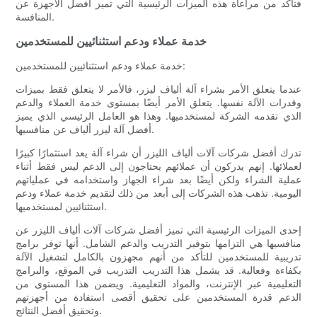
فتأكد من مراعاة هذه الميزات الرئيسية التي تميز أفضل الأجهزة عن
المنافسة.
خدمة عملاء ودعم استثنائيين للمستخدمين
خدمة عملاء ودعم استثنائيين للمستخدمين:
عندما يتعلق الأمر بشراء آلة ألياف ليزر، فالأمر لا يتعلق فقط بميزات
وقدرات الآلة نفسها. يتعلق الأمر أيضًا بمستوى خدمة العملاء والدعم
الذي تقدمه الشركة لمستخدميها. وهذا هو العامل الرئيسي الذي يميز
أفضل آلة ليزر ألياف عن منافسيها.
تدرك أفضل شركات آلات ألياف الليزر أن شراء آلة يعد استثمارًا كبيرًا
لعملائها. إنهم يدركون أن عملائهم يحتاجون إلى الدعم ليس فقط أثناء
عملية الشراء ولكن أيضًا بعد شراء الجهاز واستخدامه في عملياتهم
اليومية. تذهب هذه الشركات إلى أبعد من ذلك لتقديم خدمة عملاء ودعم
استثنائيين لمستخدميها.
إحدى الميزات الرئيسية التي تميز أفضل شركات آلات ألياف الليزر عن
منافسيها هي التزامها بتوفير التدريب والدعم الشامل. أنها توفر برامج
تدريبية للمستخدمين للتأكد من أنهم مجهزون بالكامل لتشغيل الآلة
بكفاءة وفعالية. قد يشمل هذا التدريب التدريب في الموقع، والبرامج
التعليمية عبر الإنترنت، والمواد التعليمية. ويضمن هذا المستوى من
الدعم قدرة المستخدمين على تحقيق أقصى استفادة من أجهزتهم
وتحقيق أفضل النتائج.