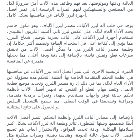
العالية ودقتها وموثوقيتها. يعد فهم وظائف هذه الآلات أمرًا ضروريًا لكل
من المصنعين والمستهلكين لفهم الميزات الرئيسية التي تميز أفضل
أجهزة ليزر الألياف عن منافسيها بشكل كامل.
يوجد في قلب آلة ليزر الألياف مصدر ليزر الألياف، وهو مكون حاسم
يحدد الأداء العام للآلة. على عكس ليزر ثاني أكسيد الكربون التقليدي،
تستخدم أجهزة ليزر الألياف كابل ألياف بصرية لتوصيل شعاع الليزر،
مما يؤدي إلى كفاءة أعلى في استخدام الطاقة وتصميم أكثر إحكاما. إن
وظيفة مصدر ألياف الليزر هي ما يمكّن أفضل الآلات من تحقيق
سرعات قطع ونقش فائقة، بالإضافة إلى دقة ودقة أعلى، مما يجعلها
متميزة عن المنافسة.
الميزة الرئيسية الأخرى التي تميز أفضل آلات ليزر الألياف عن منافسيها
هي أنظمة التحكم المتقدمة الخاصة بها. أنظمة التحكم هذه مسؤولة عن
الأداء العام للآلة، بما في ذلك إدارة مصدر الليزر، وتحديد موضع قطعة
العمل، وتنفيذ مهام القطع أو النقش. تم تجهيز أفضل الآلات بأنظمة
تحكم حديثة توفر واجهات مستخدم بديهية، وقدرات برمجة متقدمة،
ومراقبة وتشخيصًا في الوقت الفعلي، مما يسمح بالتشغيل السلس
والحصول على نتائج استثنائية.
بالإضافة إلى مصادر ألياف الليزر وأنظمة التحكم، تتميز أفضل الآلات
أيضًا بتصميمها وبنيتها المتطورة. تتأثر وظيفة آلة ليزر الألياف بشكل كبير
بسلامتها الهيكلية، ودقة تحديد المواقع، والاستقرار العام. يتم تصنيع
أفضل الآلات بمواد عالية الجودة، وهندسة دقيقة، وميزات مبتكرة مثل