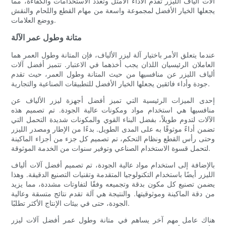
آلات ألياف الليزر تقدم الأداء الأمثل وتعدد الاستخدامات والكفاءة، مما
يجعلها الخيار الأفضل لمجموعة واسعة من مهام القطع واللحام والنقش
ووضع العلامات.
متانة وطول عمر الآلة
عندما يتعلق الأمر باختيار آلة ليزر الألياف، فإن المتانة وطول العمر هما
العاملان الرئيسيان اللذان يجب أخذهما في الاعتبار. تتميز أفضل آلات
ألياف الليزر عن منافسيها من حيث المتانة وطول العمر، حيث تقدم
جودة وأداء فائقين يجعلها الخيار الأفضل للتطبيقات الصناعية والتجارية.
إحدى الميزات الرئيسية التي تميز أفضل أجهزة ليزر الألياف عن
منافسيها هي استخدام مواد ومكونات عالية الجودة. تم تصميم هذه
الآلات لتدوم طويلاً، بفضل البناء القوي والمكونات شديدة التحمل التي
تضمن أداءً موثوقًا به على المدى الطويل. بدءًا من الإطار ومصدر الليزر
وحتى رأس القطع ونظام التحكم، تم تصميم كل جزء من أجزاء الماكينة
لتحمل قسوة الاستخدام الصناعي وتوفير سنوات من الخدمة الموثوقة.
بالإضافة إلى استخدام مواد عالية الجودة، تم تصميم أفضل آلات ألياف
الليزر أيضًا باستخدام التكنولوجيا المتقدمة وتقنيات التصنيع الدقيقة. وهذا
يضمن تصنيع كل مكون بدقة وتجميعه وفقًا لتفاوتات مشددة، مما يزيد
من دقة الماكينة وموثوقيتها. والنتيجة هي آلة تقدم نتائج متسقة وعالية
الجودة، حتى في بيئات الإنتاج الأكثر تطلبًا.
هناك عامل مهم آخر يساهم في متانة وطول عمر أفضل آلات ليزر