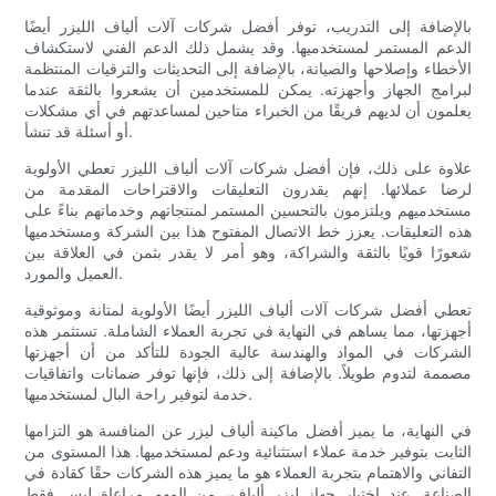
بالإضافة إلى التدريب، توفر أفضل شركات آلات ألياف الليزر أيضًا
الدعم المستمر لمستخدميها. وقد يشمل ذلك الدعم الفني لاستكشاف
الأخطاء وإصلاحها والصيانة، بالإضافة إلى التحديثات والترقيات المنتظمة
لبرامج الجهاز وأجهزته. يمكن للمستخدمين أن يشعروا بالثقة عندما
يعلمون أن لديهم فريقًا من الخبراء متاحين لمساعدتهم في أي مشكلات
أو أسئلة قد تنشأ.
علاوة على ذلك، فإن أفضل شركات آلات ألياف الليزر تعطي الأولوية
لرضا عملائها. إنهم يقدرون التعليقات والاقتراحات المقدمة من
مستخدميهم ويلتزمون بالتحسين المستمر لمنتجاتهم وخدماتهم بناءً على
هذه التعليقات. يعزز خط الاتصال المفتوح هذا بين الشركة ومستخدميها
شعورًا قويًا بالثقة والشراكة، وهو أمر لا يقدر بثمن في العلاقة بين
العميل والمورد.
تعطي أفضل شركات آلات ألياف الليزر أيضًا الأولوية لمتانة وموثوقية
أجهزتها، مما يساهم في النهاية في تجربة العملاء الشاملة. تستثمر هذه
الشركات في المواد والهندسة عالية الجودة للتأكد من أن أجهزتها
مصممة لتدوم طويلاً. بالإضافة إلى ذلك، فإنها توفر ضمانات واتفاقيات
خدمة لتوفير راحة البال لمستخدميها.
في النهاية، ما يميز أفضل ماكينة ألياف ليزر عن المنافسة هو التزامها
الثابت بتوفير خدمة عملاء استثنائية ودعم لمستخدميها. هذا المستوى من
التفاني والاهتمام بتجربة العملاء هو ما يميز هذه الشركات حقًا كقادة في
الصناعة. عند اختيار جهاز ليزر ألياف، من المهم مراعاة ليس فقط