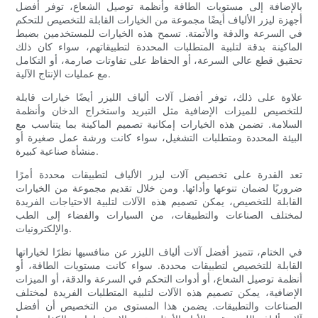
بالإضافة إلى مستويات الطاقة وأنظمة توصيل الشعاع، توفر أفضل
أجهزة ليزر الألياف أيضًا مجموعة من الخيارات القابلة للتخصيص للتحكم
في السرعة والدقة والأتمتة. تسمح هذه الخيارات للمستخدمين بضبط
الماكينة بدقة لتلبية المتطلبات المحددة لتطبيقاتهم، سواء كان ذلك
تحقيق قطع عالي السرعة، أو الحفاظ على تفاوتات صارمة، أو التكامل
مع عمليات الإنتاج الآلية.
علاوة على ذلك، توفر أفضل آلات ألياف الليزر أيضًا خيارات قابلة
للتخصيص للميزات الإضافية مثل التبريد واستخراج الدخان وأنظمة
السلامة. تضمن هذه الخيارات إمكانية تصميم الماكينة بما يتناسب مع
البيئة المحددة ومتطلبات التشغيل، سواء كانت ورشة عمل صغيرة أو
منشأة صناعية كبيرة.
تعد القدرة على تخصيص آلات ليزر الألياف لتطبيقات محددة أمرًا
ضروريًا لضمان تنوعها وأدائها. ومن خلال تقديم مجموعة من الخيارات
القابلة للتخصيص، يمكن تصميم هذه الآلات لتلبية الاحتياجات الفريدة
لمختلف الصناعات والتطبيقات، من السيارات والفضاء إلى الطب
والإلكترونيات.
في الختام، تتميز أفضل آلات ألياف الليزر عن منافسيها نظرًا لخياراتها
القابلة للتخصيص لتطبيقات محددة. سواء كانت مستويات الطاقة، أو
أنظمة توصيل الشعاع، أو أدوات التحكم في السرعة والدقة، أو الميزات
الإضافية، يمكن تصميم هذه الآلات لتلبية المتطلبات الفريدة لمختلف
الصناعات والتطبيقات. يضمن هذا المستوى من التخصيص أن أفضل