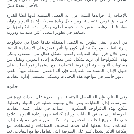
الأحيان تحديًا كبيرًا.
بالإضافة إلى فوائدها البيئية، فإن آلة الفصل المتنقلة لديها أيضًا القدرة
على خلق فرص اقتصادية. ومن خلال زيادة معدلات إعادة التدوير وتوليد
مواد قابلة لإعادة التدوير ذات جودة أعلى، يمكن لهذه التكنولوجيا أن
تساهم في تطوير اقتصاد أكثر استدامة ودورية.
في الختام، يمثل تطوير آلة الفصل المتنقلة تقدمًا كبيرًا في تكنولوجيا
إدارة النفايات مع إمكانية أن يكون لها تأثير عميق على الاستدامة البيئية.
ومن خلال فرز مواد النفايات وفصلها بشكل فعال من المصدر، يمكن
لهذه التكنولوجيا أن تزيد بشكل كبير معدلات إعادة التدوير، وتقلل من
مستويات التلوث، وتخلق فرصًا اقتصادية. مع استمرار نمو الطلب على
حلول الإدارة المستدامة للنفايات، فإن آلة الفصل المتنقلة مهيأة للعب
دور حاسم في مواجهة هذه التحديات وتشكيل مستقبل إدارة النفايات.
خاتمة
وفي الختام، فإن آلة الفصل المتنقلة لديها القدرة على إحداث ثورة في
ممارسات إدارة النفايات. ومن خلال تبسيط عملية فرز المواد وفصلها،
يمكن لهذه التكنولوجيا المبتكرة أن تساعد في تقليل كمية النفايات
المرسلة إلى مدافن النفايات وزيادة كفاءة جهود إعادة التدوير. علاوة
على ذلك، يتيح الجانب المحمول لهذه الآلة المرونة في عمليات إدارة
النفايات، مما يجعلها أداة قيمة لمختلف الصناعات والتطبيقات. مع
إمكانية التأثير بشكل كبير على الطريقة التي نتعامل بها مع النفايات، تعد