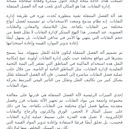
أصبحت هناك حاجة ملحة لإيجاد حلول مبتكرة وفعالة لمعالجة مسألة
إدارة النفايات. هذا هو المكان الذي تلعب فيه آلة الفصل المتنقلة.
تعد آلة الفصل المتنقلة تقنية متطورة تُحدث ثورة في طريقة إدارة
النفايات. إنه نظام مدمج ومتعدد الاستخدامات تم تصميمه لفصل أنواع
مختلفة من النفايات بكفاءة، مثل البلاستيك والمعادن والنفايات
العضوية، عند المصدر. هذا النهج المبتكر لإدارة النفايات لا يقلل فقط من
حجم النفايات التي ينتهي بها الأمر في مدافن النفايات، بل يسهل أيضًا
إعادة تدوير الموارد القيمة وإعادة استخدامها.
تم تصميم آلة الفصل المتنقلة لتكون قابلة للنقل بسهولة، مما يسمح
بنشرها في مواقع مختلفة حيث تكون إدارة النفايات أولوية. تتيح إمكانية
النقل هذه استخدام الماكينة في المناطق التي تفتقر إلى البنية التحتية
التقليدية لإدارة النفايات، مثل المناطق النائية أو النامية. من خلال جلب
عملية فصل النفايات مباشرة إلى المصدر، فإن آلة الفصل المتنقلة تقلل
بشكل كبير من تكاليف النقل وتقلل من التأثير البيئي المرتبط بحركة
مواد النفايات.
إحدى الميزات الرئيسية لآلة الفصل المتنقلة هي قدرتها على معالجة
مجموعة واسعة من مواد النفايات. تم تجهيز الآلة بتقنيات فرز وفصل
متقدمة يمكنها فصل أنواع مختلفة من النفايات بكفاءة، بما في ذلك
على سبيل المثال لا الحصر، الورق والكرتون والزجاج والنفايات
الإلكترونية. لا تعمل هذه القدرة على تبسيط عملية إدارة النفايات
فحسب، بل تخلق أيضًا فرصًا لاستعادة وإعادة تدوير المواد القيمة التي
كان من الممكن التخلص منها لولا ذلك.