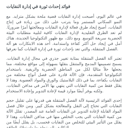
فوائد إحداث ثورة في إدارة النفايات
في عالم اليوم، أصبحت إدارة النفايات قضية ملحة بشكل متزايد. مع
النمو السكاني المستمر وما يترتب على ذلك من زيادة في إنتاج
النفايات، أصبح إيجاد طرق فعالة لإدارة النفايات ومعالجتها أمرًا ضروريًا.
لم تعد الطرق التقليدية لإدارة النفايات كافية لتلبية متطلبات البيئة
الحضرية سريعة التوسع. ومع ذلك، مع ظهور التكنولوجيا الجديدة، هناك
أمل في إيجاد حل أكثر كفاءة واستدامة. أحد هذه الابتكارات هو آلة
الفصل المتنقلة، والتي تعد بإحداث ثورة في إدارة النفايات كما نعرفها.
تعتبر آلة الفصل المتنقلة بمثابة تغيير جذري في مجال إدارة النفايات.
يسمح تصميمها المدمج والمتنقل بنقلها بسهولة إلى مواقع مختلفة، مما
يجعلها حلاً مثاليًا لكل من المناطق الحضرية والريفية. باستخدام
التكنولوجيا المتقدمة، فإن الآلة قادرة على فصل أنواع مختلفة من
النفايات بكفاءة، بما في ذلك البلاستيك والورق والمواد العضوية. وهذا لا
يقلل فقط من كمية النفايات التي ينتهي بها الأمر في مدافن النفايات،
ولكنه يوفر أيضًا موارد قيمة لإعادة التدوير وإعادة الاستخدام.
إحدى الفوائد الرئيسية لآلة الفصل المتنقلة هي قدرتها على تقليل حجم
النفايات التي تحتاج إلى النقل والمعالجة بشكل كبير. ومن خلال فصل
المواد القابلة لإعادة التدوير عن النفايات العامة عند المصدر، تقلل الآلة
من كمية النفايات التي يجب التخلص منها في مدافن النفايات. وهذا لا
يقلل من التأثير البيئي للتخلص من النفايات فحسب، بل يقلل أيضًا من
التكاليف المرتبطة بها واستهلاك الطاقة.