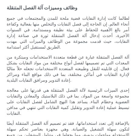
وظائف ومميزات آلة الفصل المتنقلة
لطالما كانت إدارة النفايات قضية ملحة للمدن والمجتمعات في جميع
أنحاء العالم. إن الحاجة إلى فصل النفايات والتخلص منها بفعالية وكفاءة
أمر بالغ الأهمية للحفاظ على بيئة نظيفة ومستدامة. في السنوات
الأخيرة، أحدث إدخال آلة الفصل المتنقلة ثورة في صناعة إدارة
النفايات، حيث قدمت مجموعة من الوظائف والميزات التي مهدت
الطريق لمستقبل أكثر استدامة.
آلة الفصل المتنقلة عبارة عن قطعة متعددة الاستخدامات ومبتكرة من
المعدات التي تم تصميمها لفصل أنواع مختلفة من مواد النفايات بشكل
فعال. إن قابليته للنقل وطبيعته المتعددة الاستخدامات تجعله حلاً مثاليًا
لإدارة النفايات في أماكن مختلفة، بما في ذلك مواقع البناء ومراكز
إعادة التدوير ومرافق النفايات البلدية.
إحدى الميزات الرئيسية لآلة الفصل المتنقلة هي قدرتها على معالجة
مجموعة واسعة من المواد، بما في ذلك البلاستيك والمعادن والنفايات
العضوية وحطام البناء. يساعد هذا النهج الشامل لفصل النفايات على
تبسيط عملية إعادة التدوير وتقليل كمية النفايات التي تنتهي في مدافن
النفايات.
بالإضافة إلى تعدد استخداماتها، فقد تم تصميم آلة الفصل المتنقلة أيضًا
لتكون سهلة التشغيل والصيانة. وهي مجهزة بعناصر تحكم سهلة
الاستخدام وواجهات بديهية، مما يجعلها في متناول المشغلين من جميع