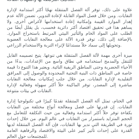
علاوة على ذلك، توفر آلة الفصل المتنقلة نهجًا أكثر استدامة لإدارة
النفايات. ومن خلال فصل المواد القابلة لإعادة التدوير، تضمن الآلة عدم
إهدار الموارد القيمة وإمكانية إعادة استخدامها لأغراض أخرى. ولا
يساهم هذا في تحقيق اقتصاد أكثر دائرية فحسب، بل يقلل أيضًا من
الطلب على المواد الخام والتأثير البيئي المرتبط باستخراج الموارد.
بالإضافة إلى ذلك، توفر قدرة الآلة على معالجة النفايات العضوية
وتحويلها إلى سماد حلاً مستدامًا لإثراء التربة والاستخدام الزراعي.
ميزة أخرى مهمة لآلة الفصل المتنقلة هي تنوعها. يتيح تصميمه القابل
للتنقل والمدمج استخدامه في نطاق واسع من الإعدادات، بدءًا من
الأحياء الحضرية وحتى المناطق الريفية النائية. ويعتبر هذا التنوع ذا قيمة
خاصة في المناطق ذات البنية التحتية المحدودة والوصول إلى المرافق
التقليدية لإدارة النفايات. من خلال جلب إمكانيات معالجة النفايات
مباشرة إلى المصدر، توفر الماكينة حلاً أكثر سهولة وفعالية لإدارة
النفايات في بيئات متنوعة.
في الختام، تمثل آلة الفصل المتنقلة تقدمًا كبيرًا في تكنولوجيا إدارة
النفايات. إن قدرتها على فصل ومعالجة أنواع مختلفة من النفايات
بكفاءة توفر حلاً أكثر استدامة وفعالية من حيث التكلفة للتعامل مع
الحجم المتزايد باستمرار من النفايات في عالم اليوم. من خلال إحداث
ثورة في الطريقة التي ندير بها النفايات، فإن آلة الفصل المتنقلة لديها
القدرة على إحداث تأثير كبير على البيئة والاقتصاد والرفاهية العامة
للمجتمعات حول العالم.