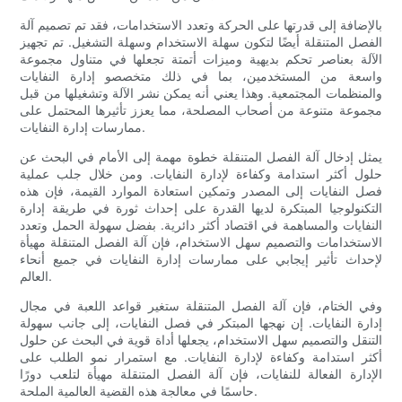
بالإضافة إلى قدرتها على الحركة وتعدد الاستخدامات، فقد تم تصميم آلة
الفصل المتنقلة أيضًا لتكون سهلة الاستخدام وسهلة التشغيل. تم تجهيز
الآلة بعناصر تحكم بديهية وميزات أتمتة تجعلها في متناول مجموعة
واسعة من المستخدمين، بما في ذلك متخصصو إدارة النفايات
والمنظمات المجتمعية. وهذا يعني أنه يمكن نشر الآلة وتشغيلها من قبل
مجموعة متنوعة من أصحاب المصلحة، مما يعزز تأثيرها المحتمل على
ممارسات إدارة النفايات.
يمثل إدخال آلة الفصل المتنقلة خطوة مهمة إلى الأمام في البحث عن
حلول أكثر استدامة وكفاءة لإدارة النفايات. ومن خلال جلب عملية
فصل النفايات إلى المصدر وتمكين استعادة الموارد القيمة، فإن هذه
التكنولوجيا المبتكرة لديها القدرة على إحداث ثورة في طريقة إدارة
النفايات والمساهمة في اقتصاد أكثر دائرية. بفضل سهولة الحمل وتعدد
الاستخدامات والتصميم سهل الاستخدام، فإن آلة الفصل المتنقلة مهيأة
لإحداث تأثير إيجابي على ممارسات إدارة النفايات في جميع أنحاء
العالم.
وفي الختام، فإن آلة الفصل المتنقلة ستغير قواعد اللعبة في مجال
إدارة النفايات. إن نهجها المبتكر في فصل النفايات، إلى جانب سهولة
التنقل والتصميم سهل الاستخدام، يجعلها أداة قوية في البحث عن حلول
أكثر استدامة وكفاءة لإدارة النفايات. مع استمرار نمو الطلب على
الإدارة الفعالة للنفايات، فإن آلة الفصل المتنقلة مهيأة لتلعب دورًا
حاسمًا في معالجة هذه القضية العالمية الملحة.