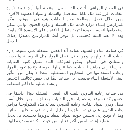
في القطاع الزراعي، أثبتت آلة الفصل المتنقلة أنها أداة قيمة لإدارة
النفايات الزراعية مثل بقايا المحاصيل والسماد والمواد العضوية الأخرى.
ومن خلال فصل ومعالجة مواد النفايات هذه في الموقع، يمكن
للمزارعين إنشاء موارد قيمة مثل السماد والوقود الحيوي، والتي يمكن
استخدامها لتحسين جودة التربة وتقليل الاعتماد على الأسمدة الكيماوية.
وهذا لا يفيد البيئة فحسب، بل يوفر أيضًا للمزارعين مصدرًا إضافيًا
للدخل.
في صناعة البناء والتشييد، تساعد آلة الفصل المتنقلة على تبسيط إدارة
نفايات البناء والهدم. ومن خلال فصل المواد مثل الخرسانة والخشب
والمعادن في الموقع، يمكن لشركات البناء تقليل كمية النفايات
المرسلة إلى مدافن النفايات، كما تتاح لها الفرصة لإعادة تدوير المواد
وإعادة استخدامها في المشاريع المستقبلية. وهذا لا يقلل من التأثير
البيئي لأنشطة البناء فحسب، بل يساعد أيضًا في خفض تكاليف التخلص
وإنشاء عملية بناء أكثر استدامة.
في صناعة إعادة التدوير، تلعب آلة الفصل المتنقلة دورًا حاسمًا في
تحسين كفاءة وفعالية عمليات فرز النفايات ومعالجتها. ومن خلال أتمتة
فصل وفرز المواد القابلة لإعادة التدوير، تساعد هذه التكنولوجيا مرافق
إعادة التدوير على زيادة إنتاجيتها وتقليل التلوث في منتجاتها النهائية.
وهذا لا يؤدي إلى تحسين جودة المواد المعاد تدويرها فحسب، بل يجعل
عملية إعادة التدوير أكثر فعالية من حيث التكلفة وصديقة للبيئة.