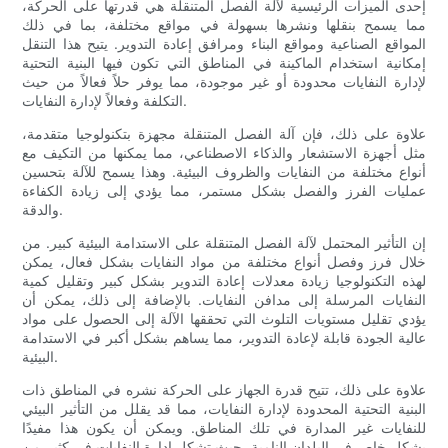
إحدى الميزات الرئيسية لآلة الفصل المتنقلة هي قدرتها على الحركة،
مما يسمح بنقلها ونشرها بسهولة في مواقع مختلفة، بما في ذلك
المواقع الصناعية ومواقع البناء ومرافق إعادة التدوير. يتيح هذا التنقل
إمكانية استخدام الماكينة في المناطق التي تكون فيها البنية التحتية
لإدارة النفايات محدودة أو غير موجودة، مما يوفر حلاً فعالاً من حيث
التكلفة وفعالاً لإدارة النفايات.
علاوة على ذلك، فإن آلة الفصل المتنقلة مجهزة بتكنولوجيا متقدمة،
مثل أجهزة الاستشعار والذكاء الاصطناعي، مما يمكنها من التكيف مع
أنواع مختلفة من النفايات والظروف البيئية. وهذا يسمح للآلة بتحسين
عمليات الفرز والفصل بشكل مستمر، مما يؤدي إلى زيادة الكفاءة
والدقة.
إن التأثير المحتمل لآلة الفصل المتنقلة على الاستدامة البيئية كبير. من
خلال فرز وفصل أنواع مختلفة من مواد النفايات بشكل فعال، يمكن
لهذه التكنولوجيا زيادة معدلات إعادة التدوير بشكل كبير وتقليل كمية
النفايات المرسلة إلى مدافن النفايات. بالإضافة إلى ذلك، يمكن أن
يؤدي تقليل مستويات التلوث التي تحققها الآلة إلى الحصول على مواد
عالية الجودة قابلة لإعادة التدوير، مما يساهم بشكل أكبر في الاستدامة
البيئية.
علاوة على ذلك، تتيح قدرة الجهاز على الحركة نشره في المناطق ذات
البنية التحتية المحدودة لإدارة النفايات، مما قد يقلل من التأثير البيئي
للنفايات غير المدارة في تلك المناطق. ويمكن أن يكون هذا مفيدًا
بشكل خاص في البلدان النامية، حيث تشكل إدارة النفايات في كثير من