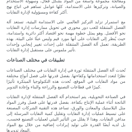
ومعالجة مجموعة واسعة من المواد بشكل فعال، وسهولة الاستخدام
والصيانة، وتركيزها على الاستدامة، كلها عوامل تساهم في اتباع نهج
أكثر كفاءة ومسؤولية لإدارة النفايات.
مع استمرار تزايد التركيز العالمي على الاستدامة البيئية، تستعد آلة
الفصل المتنقلة للعب دور محوري في تحويل ممارسات إدارة النفايات
نحو الأفضل. وهو يمثل خطوة مهمة نحو اقتصاد أكثر دائرية واستدامة،
حيث يُنظر إلى النفايات على أنها مورد قيم وليس عبئًا على البيئة. بهذه
الطريقة، تعمل آلة الفصل المتنقلة على إحداث تغيير إيجابي وإحداث
تأثير ملموس على مستقبل إدارة النفايات.
تطبيقات في مختلف الصناعات
تُحدث آلة الفصل المتنقلة ثورة في إدارة النفايات في مختلف الصناعات
نظرًا لتعدد استخداماتها وكفاءتها. بفضل قدرتها على فصل أنواع مختلفة
من مواد النفايات في الموقع، تُحدث هذه التكنولوجيا المبتكرة تأثيرًا
كبيرًا في قطاعات التصنيع والزراعة والبناء وإعادة التدوير.
في الصناعة التحويلية، يتم استخدام آلة الفصل المتنقلة لإدارة النفايات
الناتجة أثناء عملية الإنتاج بكفاءة. بفضل قدرتها على فصل وفرز المواد
مثل البلاستيك والمعادن والورق، تساعد هذه التقنية الشركات المصنعة
على تبسيط عمليات إدارة النفايات وتقليل كمية النفايات المرسلة إلى
مدافن النفايات. وهذا لا يقلل من التأثير البيئي لعمليات التصنيع فحسب،
بل لديه أيضًا القدرة على توليد إيرادات إضافية من خلال بيع المواد
المعاد تدويرها.