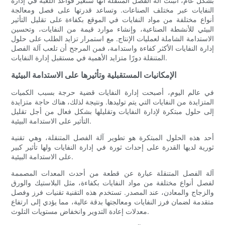
بشكل عام، أثبتت آلة الفصل المتنقلة أنها ستغير قواعد اللعبة في إدارة
النفايات عبر مختلف الصناعات. وتساعد قدرتها على فصل ومعالجة
أنواع مختلفة من مواد النفايات في الموقع بكفاءة على تقليل التأثير
البيئي للأنشطة الصناعية، وإنشاء موارد قيمة من النفايات، وتحسين
الاستدامة الشاملة لعمليات الإنتاج. مع استمرار تزايد الطلب على حلول
إدارة النفايات الأكثر كفاءة واستدامة، فمن المرجح أن تلعب آلة الفصل
المتنقلة دورًا متزايد الأهمية في مستقبل إدارة النفايات.
الإمكانيات المستقبلية وتأثيرها على الاستدامة البيئية
في عالم اليوم، أصبحت إدارة النفايات قضية حرجة بسبب الكميات
المتزايدة من النفايات التي يتم توليدها. ونتيجة لذلك، هناك حاجة متزايدة
إلى حلول مبتكرة لإدارة النفايات وتقليلها بشكل فعال من أجل تقليل
التأثير على الاستدامة البيئية.
أحد هذه الحلول المبتكرة هو تطوير آلة الفصل المتنقلة، وهي تقنية
ثورية لديها القدرة على إحداث ثورة في إدارة النفايات ولها تأثير كبير
على الاستدامة البيئية.
آلة الفصل المتنقلة عبارة عن قطعة من أحدث المعدات المصممة
لفصل أنواع مختلفة من مواد النفايات بكفاءة، مثل البلاستيك والورق
والزجاج والمعادن، عند المصدر. تستخدم هذه التقنية تقنيات فرز وفصل
متقدمة لضمان فرز النفايات ومعالجتها بدقة عالية، مما يؤدي إلى ارتفاع
معدلات إعادة التدوير وانخفاض مستويات التلوث.