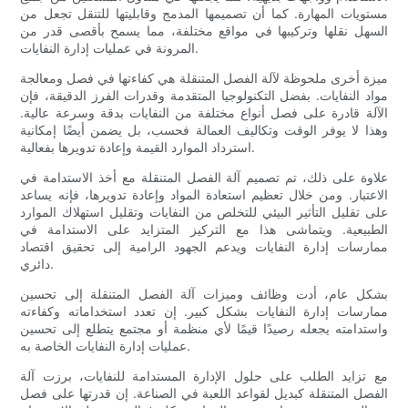
مستويات المهارة. كما أن تصميمها المدمج وقابليتها للتنقل تجعل من
السهل نقلها وتركيبها في مواقع مختلفة، مما يسمح بأقصى قدر من
المرونة في عمليات إدارة النفايات.
ميزة أخرى ملحوظة لآلة الفصل المتنقلة هي كفاءتها في فصل ومعالجة
مواد النفايات. بفضل التكنولوجيا المتقدمة وقدرات الفرز الدقيقة، فإن
الآلة قادرة على فصل أنواع مختلفة من النفايات بدقة وسرعة عالية.
وهذا لا يوفر الوقت وتكاليف العمالة فحسب، بل يضمن أيضًا إمكانية
استرداد الموارد القيمة وإعادة تدويرها بفعالية.
علاوة على ذلك، تم تصميم آلة الفصل المتنقلة مع أخذ الاستدامة في
الاعتبار. ومن خلال تعظيم استعادة المواد وإعادة تدويرها، فإنه يساعد
على تقليل التأثير البيئي للتخلص من النفايات وتقليل استهلاك الموارد
الطبيعية. ويتماشى هذا مع التركيز المتزايد على الاستدامة في
ممارسات إدارة النفايات ويدعم الجهود الرامية إلى تحقيق اقتصاد
دائري.
بشكل عام، أدت وظائف وميزات آلة الفصل المتنقلة إلى تحسين
ممارسات إدارة النفايات بشكل كبير. إن تعدد استخداماته وكفاءته
واستدامته يجعله رصيدًا قيمًا لأي منظمة أو مجتمع يتطلع إلى تحسين
عمليات إدارة النفايات الخاصة به.
مع تزايد الطلب على حلول الإدارة المستدامة للنفايات، برزت آلة
الفصل المتنقلة كبديل لقواعد اللعبة في الصناعة. إن قدرتها على فصل