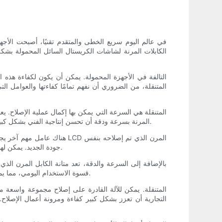
في عالم اليوم سريع الخطى والمتقدم تقنيًا، أصبحت الأجهزة
الكابلات المرنة لشاشات الكريستال السائل المحمولة بشك
إصلاح كابلات LCD المرنة بسرعة ودقة أن تحسن إنتاجية الفني بشكل كبير. يمكن أن يؤدي هذا أيضًا إلى أوقات تسليم أسرع للعملاء، مما يؤدي في النهاية إلى تعزيز سمعة وربحية أعمال الإصلاح.
هناك عامل مهم آخر يجب مراع
جودة الجديد. يمكن لهذا المستوى من الدقة أن يقلل بشكل كبير من احتمالية إعادة العمل والحاجة إلى إصلاحات إضافية، مما يوفر الوقت والموارد للفني والعميل.
بالإضافة إلى السرعة والدقة، تعد متانة الكابل المرن الذي
قسوة الاستخدام اليومي، مما يمنع الحاجة إلى الإصلاحات أو الاستبدالات المتكررة. وهذا يمكن أن يقلل بشكل كبير من التكاليف طويلة المدى لكل من فني الإصلاح والعميل.
التجارية أن تعزز بشكل كبير كفاءة ومرونة أعمال الإصلاح