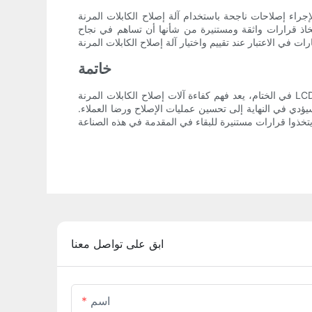
ح الكابلات المرنة LCD المتنقلة دراسة متأنية لعوامل مختلفة، بما في ذلك السرعة والدقة والموثوقية والمتانة
اتخاذ قرارات واثقة ومستنيرة من شأنها أن تساهم في نجاح
خاتمة
في الختام، يعد فهم كفاءة آلات إصلاح الكابلات المرنة LCD المحمولة أمرًا بالغ الأهمية لأي شخص في صناعة إصلاح الأجهزة المحمولة. من المهم مراعاة عوامل مثل سرعة الماكينة ودقتها وسهولة
يؤدي في النهاية إلى تحسين عمليات الإصلاح ورضا العملاء.
ابق على تواصل معنا
اسم