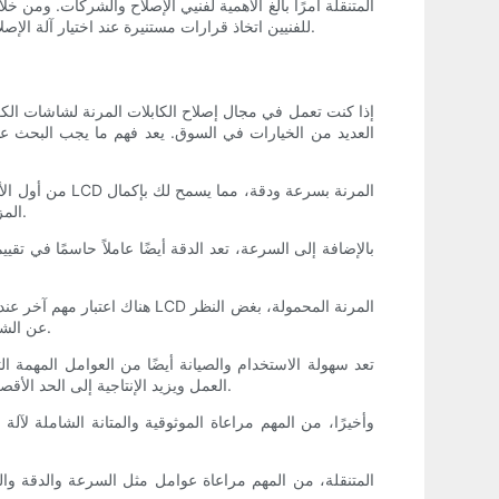
للفنيين اتخاذ قرارات مستنيرة عند اختيار آلة الإصلاح. يمكن أن يؤدي الاستثمار في آلة إصلاح عالية الجودة وفعالة في النهاية إلى تحسين الإنتاجية ورضا العملاء والنجاح الشامل لأعمال الإصلاح.
إذا كنت تعمل في مجال إصلاح الكابلات المرنة لشاشات الكر
العديد من الخيارات في السوق. يعد فهم ما يجب البحث عنه 
من أول الأشياء
المزيد من الإصلاحات في وقت أقل. ابحث عن آلة توفر أوقات دورات سريعة ويمكنها التعامل مع عدد كبير من الإصلاحات دون التضحية بالجودة.
بالإضافة إلى السرعة، تعد الدقة أيضًا عاملاً حاسمًا في تقي
هناك اعتبار مهم آخر عند تقيي
عن الشركة المصنعة أو الطراز. ابحث عن جهاز يوفر أجزاء قابلة للتبديل وإعدادات قابلة للتخصيص لضمان التوافق مع مجموعة متنوعة من الأجهزة.
تعد سهولة الاستخدام والصيانة أيضًا من العوامل المهمة ا
العمل ويزيد الإنتاجية إلى الحد الأقصى. ابحث عن جهاز يوفر عناصر تحكم سهلة الاستخدام، وسهولة الوصول للصيانة واستكشاف الأخطاء وإصلاحها، وموارد تدريب ودعم شاملة.
وأخيرًا، من المهم مراعاة الموثوقية والمتانة الشاملة لآ