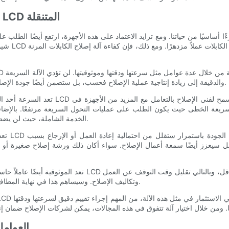
- مقدمة إلى آلات إصلاح الكابلات المرنة LCD المتنقلة
أساسيًا من حياتنا. ومع تزايد الاعتماد على هذه الأجهزة، ارتفع أيضًا الطلب 
شيوعًا الت
والدقيقة إلى زيادة إنتاجية عملية الإصلاح فحسب، بل ستضمن أيضًا جودة الإصلاح. وهذا بدوره سيؤدي إلى زيادة رضا العملاء والاحتفاظ بهم.
تعد السرعة أحد العوامل الرئيسية عند تقييم ك
ريعة الخطى حيث يكون الطلب على عمليات التحول السريعة مرتفعًا. بالإضافة
الخدمة الشاملة، حيث لن يضطر العملاء إلى الانتظار لفترة طويلة حتى يتم إصلاح أجهزتهم.
تعد الدق
ل سيعزز أيضًا سمعة أعمال الإصلاح. سواء أكان ذلك ورشة إصلاح صغيرة أو 
تعد الموثوقية أيضًا عاملاً حاسماً يجب مراعاته عند تقييم كفاءة
وتكاليف الإصلاح. وسيساهم هذا في نهاية المطاف في زيادة الإنتاجية وخفض تكاليف التشغيل لأعمال الإصلاح.
- العوا