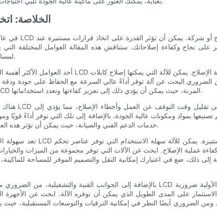
بعناية، يمكنك العثور على ماكينة عالية الجودة تلبي احتياجات أعمال الإصلاح الخاصة بك وتساعدك على تحقيق نجاح أكبر.
- الخلاصة: ات
في عالم اليوم سريع 
ى نجاح وكفاءة إصلاحاتك. ستناقش هذه المقالة العوامل المختلفة التي يجب مراعاتها عند 
لمساعدتك في اتخاذ الخيار الأفضل لاحتياجات الإصلاح الخاصة بك.
أحد العوامل الأكثر أهمية التي يجب مراعاتها عند تقييم كفاءة
 الضروري البحث عن آلة توفر أداءً عالي السرعة مع الحفاظ على جودة ودقة ا
على التعامل مع مجموعة واسعة من أنواع وأحجام كابلات LCD المرنة، حيث يمكن أن يؤدي ذلك إلى تعزيز كفاءتها وتعدد استخداماتها.
هناك جانب أساسي 
تصنيعها بمواد ومكونات عالية الجودة، بالإضافة إلى تلك التي توفر أداءً قويًا وم
خدمات الدعم الفني والصيانة، حيث يمكن أن تؤثر هذه العوامل بشكل كبير على الكفاءة الإجمالية وطول عمر الماكينة.
تعد سهولة الاستخدام والمرونة التي
ءة عملية الإصلاح. ابحث عن الآلات التي توفر مجموعة من الميزات والخيارات،
فة إلى ذلك، ضع في اعتبارك إمكانية النقل والتصميم الموفر للمساحة للماكينة
بالإضافة إلى الجوانب الفنية والتشغيلية، من الضروري مراعاة التكلفة الإجمالية والقيمة لآلة إ
 الاستثمار على المدى الطويل الذي يمكن أن توفره الآلة. ابحث عن الأجهزة ال
من الضروري أيضًا النظر في إمكانية الترقيات والتوسعات المستقبلية، حيث يمك