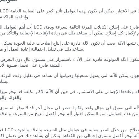
وإنتاجية الماكينة، لذا من المهم تقييم كل عامل بعناية قبل اتخاذ قرار الشراء.
أحد أهم العوامل التي يجب مراعاتها عند تقييم ك
نتجها الآلة. يجب أن تكون الآلة قادرة على إنتاج إصلاحات عالية الجودة بشكل
يساعد ذلك في تقليل احتمالية إعادة العمل أو مطالبات الضمان، مما يوفر الوقت والمال على المدى الطويل.
. ستكون الآلة الموثوقة قادرة على الأداء باستمرار على مستوى عالٍ دون التعر
المتينة قادرة على تحمل قسوة الاستخدام اليومي، مما يضمن بقاءها منتجة على المدى الطويل.
لجهاز. يمكن للآلة التي يسهل تشغيلها وصيانتها أن تساعد في تقليل وقت التوق
يساهم في نهاية المطاف في زيادة الكفاءة والإنتاجية بشكل عام.
لة وعائدها الإجمالي على الاستثمار. في حين أن الآلة الأكثر تكلفة قد توفر مي
والفوائد والوفورات المحتملة التي يمكن أن توفرها الآلة مع مرور الوقت.
 من هذه العوامل، من الممكن اختيار آلة توفر أفضل مزيج من السرعة والدقة 
في الخ
ر آلة توفر أفضل مستوى إجمالي من الكفاءة. يمكن أن يساعد ذلك في ضمان اكت