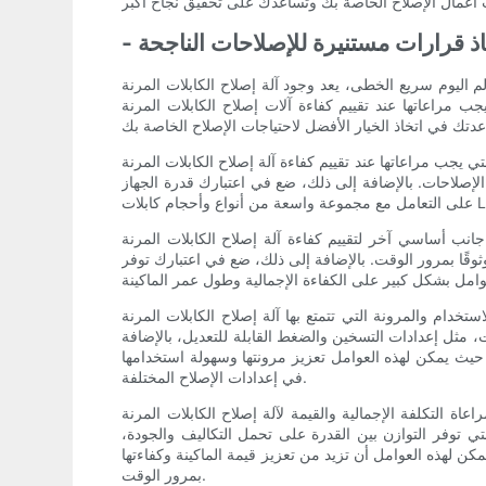
خاذ قرارات مستنيرة للإصلاحات الناجحة
الخطى، يعد وجود آلة إصلاح الكابلات المرنة LCD المحمولة الموثوقة والفعالة أمرًا بالغ الأهمية لأي فني إصلاح أو شركة. يمكن أن تؤثر القدرة على اتخاذ قرارات مستنيرة عند
تقييم كفاءة آلات إصلاح الكابلات المرنة LCD المحمولة وستوفر رؤى
 آلة إصلاح الكابلات المرنة LCD المتنقلة هي سرعة ودقة عملية الإصلاح. يمكن للآلة التي يمكنها إصلاح كابلات LCD المرنة بسرعة ودقة أن
لإصلاحات. بالإضافة إلى ذلك، ضع في اعتبارك قدرة الجهاز
آخر لتقييم كفاءة آلة إصلاح الكابلات المرنة LCD المتنقلة وهو موثوقيتها ومتانتها. تعمل الماكينة الموثوقة على تقليل وقت التوقف عن العمل وأخطاء الإصلاح، مما يؤدي إلى
وثوقًا بمرور الوقت. بالإضافة إلى ذلك، ضع في اعتبارك توفر
 تتمتع بها آلة إصلاح الكابلات المرنة LCD المحمولة من الاعتبارات المهمة أيضًا عند اتخاذ قرارات مستنيرة. يمكن للآلة سهلة الاستخدام التي توفر عناصر تحكم
 مثل إعدادات التسخين والضغط القابلة للتعديل، بالإضافة
، حيث يمكن لهذه العوامل تعزيز مرونتها وسهولة استخدامها
في إعدادات الإصلاح المختلفة.
صلاح الكابلات المرنة LCD المتنقلة عند اتخاذ قرارات مستنيرة. في حين أن التكاليف الأولية ضرورية
تي توفر التوازن بين القدرة على تحمل التكاليف والجودة،
ن لهذه العوامل أن تزيد من تعزيز قيمة الماكينة وكفاءتها
بمرور الوقت.