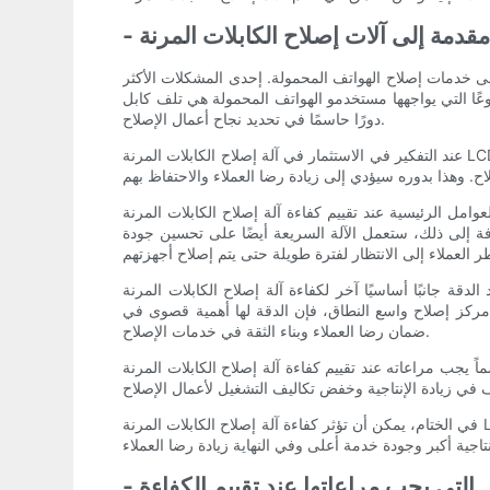
على خدمات إصلاح الهواتف المحمولة. إحدى المشكلات الأكثر
ي يواجهها مستخدمو الهواتف المحمولة هي تلف كابل LCD المرن. ونتيجة لذلك، أصبح إصلاح هذه الكابلات عملاً مزدهرًا. ومع ذلك، فإن كفاءة آلة إصلاح الكابلات المرنة LCD المحمولة تلعب
دورًا حاسمًا في تحديد نجاح أعمال الإصلاح.
عند التفكير في الاستثمار في آلة إصلاح الكابلات المرنة LCD المتنقلة، من المهم تقييم كفاءتها. يمكن تحديد كفاءة الماكينة من خلال عدة عوامل مثل سرعتها ودقتها وموثوقيتها. لن تؤدي الآلة السريعة
فاءة آلة إصلاح الكابلات المرنة LCD المتنقلة. إن الآلة التي يمكنها إكمال الإصلاحات بسرعة ستسمح لفني الإصلاح بالتعامل مع المزيد من الأجهزة في
 إلى ذلك، ستعمل الآلة السريعة أيضًا على تحسين جودة
ة جانبًا أساسيًا آخر لكفاءة آلة إصلاح الكابلات المرنة LCD المتنقلة. إن الآلة التي يمكنها إجراء إصلاحات دقيقة وعالية الجودة باستمرار ستقلل من احتمالية إعادة العمل أو الإرجاع بسبب
مركز إصلاح واسع النطاق، فإن الدقة لها أهمية قصوى في
ضمان رضا العملاء وبناء الثقة في خدمات الإصلاح.
 آلة إصلاح الكابلات المرنة LCD المتنقلة. سيكون للآلة الموثوقة عمر أطول وتتطلب صيانة أقل، وبالتالي تقليل وقت التوقف عن العمل
في الختام، يمكن أن تؤثر كفاءة آلة إصلاح الكابلات المرنة LCD المتنقلة بشكل كبير على نجاح أعمال الإصلاح. عند التفكير في الاستثمار في مثل هذه الآلة، من المهم إجراء تقييم دقيق لسرعتها ودقتها
مل التي يجب مراعاتها عند تقييم الكفاءة