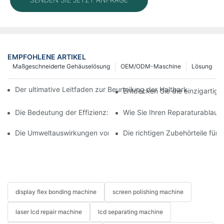
EMPFOHLENE ARTIKEL
Maßgeschneiderte Gehäuselösung
OEM/ODM-Maschine
Lösung
Der ultimative Leitfaden zur Beurteilung der Haltbarkeit mobile
Entdecken Sie die einzigartig
Die Bedeutung der Effizienz: Bewertung der Lasermaschine für d
Wie Sie Ihren Reparaturablauf
Die Umweltauswirkungen von Telefonreparaturmaschinen in de
Die richtigen Zubehörteile für
display flex bonding machine
screen polishing machine
laser lcd repair machine
lcd separating machine