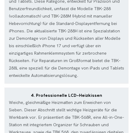
und Tablets. Diese Kategorie, entwickelt für Präzision und
Benutzerfreundlichkeit, umfasst die Modelle TBK-288
(vollautomatisch) und TBK-288M (Hybrid mit manueller
Hebevorrichtung) für die Standard-Displayentfernung bei
iPhones. Die aktualisierte TBK-288H ist eine Spezialstation
zur Demontage von Displays und Rückseiten aller Modelle
bis einschließlich iPhone 17 und verfügt über ein
einzigartiges Rahmenklemmsystem für zerbrochene
Rückseiten. Für Reparaturen im Großformat bietet die TBK-
288L eine speziell für die Demontage von iPads und Tablets
entwickelte Automatisierungslösung.
4. Professionelle LCD-Heizkissen
Weiche, gleichmäßige Heizmatten zum Erweichen von
Sieben. Dieser Abschnitt stellt wichtige Heizgeräte für die
Werkbank vor. Er präsentiert die TBK-568R, eine All-in-One-
Station mit integriertem Organizer für Schrauben und
Werkzeuge, sowie die TBK 568, den zuverlässigen digitalen