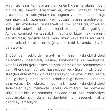
Mavi ışık lazer teknolojisinin en önemli gelişme alanlarından
biri de tıp alanıdır. Araştırmacılar, invaziv olmayan cerrahi
prosedürler, hedefe yönelik ilaç dağıtımı ve doku mühendisliği
için mavi ışık lazerlerinin yeni uygulamalarını araştırıyorlar.
Mavi ışık lazerlerinin hassasiyeti ve çok yönlülüğü, onları en
ileri tıbbi tedaviler için umut verici bir araç haline getiriyor.
Ayrıca, kompakt ve taşınabilir mavi ışıklı lazer makinelerinin
geliştirilmesi, gelişmiş tedavilerin uzak veya kısıtlı alanlarda
daha erişilebilir olmasını sağlayarak tıbbi bakımda devrim
yaratabilir.
Endüstriyel sektörde mavi ışık lazer teknolojisindeki
gelecekteki gelişmeler, kesme, kaynaklama ve markalama
yeteneklerinin geliştirilmesine odaklanmaktadır. Araştırmacılar
ve mühendisler, yüksek hassasiyetli ve yüksek hızlı üretim
süreçleri elde etmek için lazer ablasyon ve lazer mikro işleme
gibi gelişmiş lazer işleme teknikleri geliştirmek üzerinde
çalışıyorlar. Ek olarak, mavi ışık lazer teknolojisindeki
ilerlemeler aynı zamanda enerji verimliliğini ve çevresel
sürdürülebilirliği de artırmayı, böylece onları özel endüstriyel
uygulamalar için daha sürdürülebilir bir seçenek haline
getirmeyi amaçlıyor.