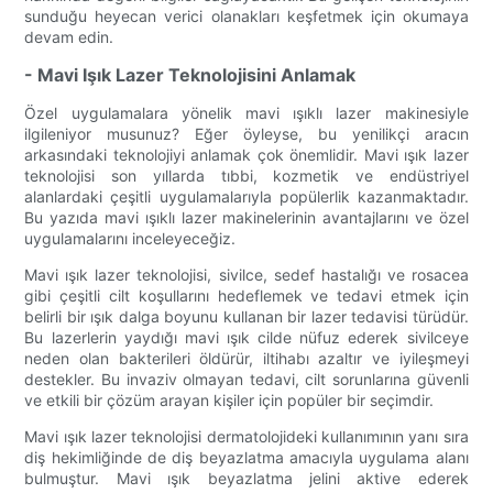
sunduğu heyecan verici olanakları keşfetmek için okumaya
devam edin.
- Mavi Işık Lazer Teknolojisini Anlamak
Özel uygulamalara yönelik mavi ışıklı lazer makinesiyle
ilgileniyor musunuz? Eğer öyleyse, bu yenilikçi aracın
arkasındaki teknolojiyi anlamak çok önemlidir. Mavi ışık lazer
teknolojisi son yıllarda tıbbi, kozmetik ve endüstriyel
alanlardaki çeşitli uygulamalarıyla popülerlik kazanmaktadır.
Bu yazıda mavi ışıklı lazer makinelerinin avantajlarını ve özel
uygulamalarını inceleyeceğiz.
Mavi ışık lazer teknolojisi, sivilce, sedef hastalığı ve rosacea
gibi çeşitli cilt koşullarını hedeflemek ve tedavi etmek için
belirli bir ışık dalga boyunu kullanan bir lazer tedavisi türüdür.
Bu lazerlerin yaydığı mavi ışık cilde nüfuz ederek sivilceye
neden olan bakterileri öldürür, iltihabı azaltır ve iyileşmeyi
destekler. Bu invaziv olmayan tedavi, cilt sorunlarına güvenli
ve etkili bir çözüm arayan kişiler için popüler bir seçimdir.
Mavi ışık lazer teknolojisi dermatolojideki kullanımının yanı sıra
diş hekimliğinde de diş beyazlatma amacıyla uygulama alanı
bulmuştur. Mavi ışık beyazlatma jelini aktive ederek