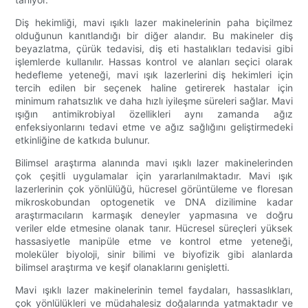
Diş hekimliği, mavi ışıklı lazer makinelerinin paha biçilmez
olduğunun kanıtlandığı bir diğer alandır. Bu makineler diş
beyazlatma, çürük tedavisi, diş eti hastalıkları tedavisi gibi
işlemlerde kullanılır. Hassas kontrol ve alanları seçici olarak
hedefleme yeteneği, mavi ışık lazerlerini diş hekimleri için
tercih edilen bir seçenek haline getirerek hastalar için
minimum rahatsızlık ve daha hızlı iyileşme süreleri sağlar. Mavi
ışığın antimikrobiyal özellikleri aynı zamanda ağız
enfeksiyonlarını tedavi etme ve ağız sağlığını geliştirmedeki
etkinliğine de katkıda bulunur.
Bilimsel araştırma alanında mavi ışıklı lazer makinelerinden
çok çeşitli uygulamalar için yararlanılmaktadır. Mavi ışık
lazerlerinin çok yönlülüğü, hücresel görüntüleme ve floresan
mikroskobundan optogenetik ve DNA dizilimine kadar
araştırmacıların karmaşık deneyler yapmasına ve doğru
veriler elde etmesine olanak tanır. Hücresel süreçleri yüksek
hassasiyetle manipüle etme ve kontrol etme yeteneği,
moleküler biyoloji, sinir bilimi ve biyofizik gibi alanlarda
bilimsel araştırma ve keşif olanaklarını genişletti.
Mavi ışıklı lazer makinelerinin temel faydaları, hassaslıkları,
çok yönlülükleri ve müdahalesiz doğalarında yatmaktadır ve