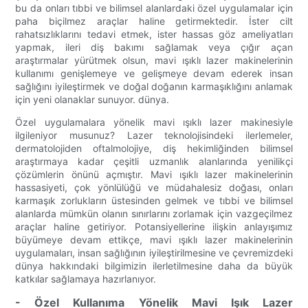
bu da onları tıbbi ve bilimsel alanlardaki özel uygulamalar için
paha biçilmez araçlar haline getirmektedir. İster cilt
rahatsızlıklarını tedavi etmek, ister hassas göz ameliyatları
yapmak, ileri diş bakımı sağlamak veya çığır açan
araştırmalar yürütmek olsun, mavi ışıklı lazer makinelerinin
kullanımı genişlemeye ve gelişmeye devam ederek insan
sağlığını iyileştirmek ve doğal doğanın karmaşıklığını anlamak
için yeni olanaklar sunuyor. dünya.
Özel uygulamalara yönelik mavi ışıklı lazer makinesiyle
ilgileniyor musunuz? Lazer teknolojisindeki ilerlemeler,
dermatolojiden oftalmolojiye, diş hekimliğinden bilimsel
araştırmaya kadar çeşitli uzmanlık alanlarında yenilikçi
çözümlerin önünü açmıştır. Mavi ışıklı lazer makinelerinin
hassasiyeti, çok yönlülüğü ve müdahalesiz doğası, onları
karmaşık zorlukların üstesinden gelmek ve tıbbi ve bilimsel
alanlarda mümkün olanın sınırlarını zorlamak için vazgeçilmez
araçlar haline getiriyor. Potansiyellerine ilişkin anlayışımız
büyümeye devam ettikçe, mavi ışıklı lazer makinelerinin
uygulamaları, insan sağlığının iyileştirilmesine ve çevremizdeki
dünya hakkındaki bilgimizin ilerletilmesine daha da büyük
katkılar sağlamaya hazırlanıyor.
- Özel Kullanıma Yönelik Mavi Işık Lazer