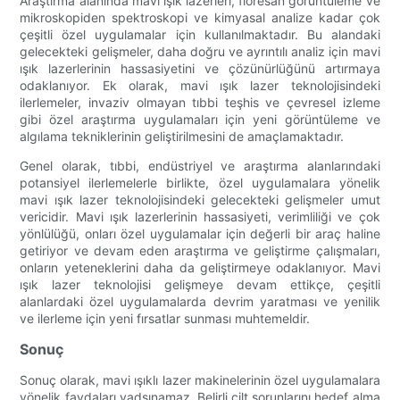
Araştırma alanında mavi ışık lazerleri, floresan görüntüleme ve
mikroskopiden spektroskopi ve kimyasal analize kadar çok
çeşitli özel uygulamalar için kullanılmaktadır. Bu alandaki
gelecekteki gelişmeler, daha doğru ve ayrıntılı analiz için mavi
ışık lazerlerinin hassasiyetini ve çözünürlüğünü artırmaya
odaklanıyor. Ek olarak, mavi ışık lazer teknolojisindeki
ilerlemeler, invaziv olmayan tıbbi teşhis ve çevresel izleme
gibi özel araştırma uygulamaları için yeni görüntüleme ve
algılama tekniklerinin geliştirilmesini de amaçlamaktadır.
Genel olarak, tıbbi, endüstriyel ve araştırma alanlarındaki
potansiyel ilerlemelerle birlikte, özel uygulamalara yönelik
mavi ışık lazer teknolojisindeki gelecekteki gelişmeler umut
vericidir. Mavi ışık lazerlerinin hassasiyeti, verimliliği ve çok
yönlülüğü, onları özel uygulamalar için değerli bir araç haline
getiriyor ve devam eden araştırma ve geliştirme çalışmaları,
onların yeteneklerini daha da geliştirmeye odaklanıyor. Mavi
ışık lazer teknolojisi gelişmeye devam ettikçe, çeşitli
alanlardaki özel uygulamalarda devrim yaratması ve yenilik
ve ilerleme için yeni fırsatlar sunması muhtemeldir.
Sonuç
Sonuç olarak, mavi ışıklı lazer makinelerinin özel uygulamalara
yönelik faydaları yadsınamaz. Belirli cilt sorunlarını hedef alma