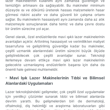
lazer makinelerinin kullanımı aynı zamanda güvenliğin ve
temizliğin artmasını da sağlayabilir. Bu makineler minimum
düzeyde ısı ve döküntü üreterek hassas malzemelerin hasar
görmesi riskini azaltır ve daha güvenli bir çalışma ortamı
sağlar. Bu makinelerin hassasiyeti aynı zamanda daha az atık
malzemeyle sonuçlanarak daha temiz ve daha çevre dostu
bir üretim sürecine yol açar.
Genel olarak, özel endüstrilerde mavi ışıklı lazer makinelerinin
avantajları açıktır. Arttırılmış hassasiyet ve verimlilikten maliyet
tasarrufuna ve geliştirilmiş güvenliğe kadar bu makineler,
çeşitli uzmanlık alanlarındaki üretim sürecini büyük ölçüde
geliştirebilecek çok çeşitli avantajlar sunar. Teknoloji
ilerlemeye devam ettikçe mavi ışıklı lazer makinelerinin
gelecekte uzmanlaşmış endüstrilerin başarısı için daha da
önemli hale gelmesi muhtemeldir.
- Mavi Işık Lazer Makinelerinin Tıbbi ve Bilimsel
Alanlardaki Uygulamaları
Lazer teknolojisindeki gelişmeler, çok çeşitli özel uygulamalar
için yenilikçi çözümler sunarak tıbbi ve bilimsel alanlarda
devrim yarattı. Bu gelişmelerden biri de dermatoloji,
oftalmoloji, diş hekimliği ve araştırma laboratuvarları gibi