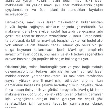
alanlarda yaygın kullanım alanı bulan mavi ışıklı lazer
makinesidir. Bu yazıda mavi ışıklı lazer makinelerinin çeşitli
uygulamalarını ve özel alanlarda sundukları faydaları
inceleyeceğiz.
Dermatoloji, mavi ışıklı lazer makinelerinin kullanımından
büyük fayda sağlayan alanların başında gelmektedir. Bu
makineler genellikle sivilce, sedef hastalığı ve egzama gibi
çeşitli cilt rahatsızlıklarının tedavisinde kullanılır. Fotodinamik
terapi olarak da bilinen mavi ışık terapisi, bakterileri hedef alıp
yok etmek ve cilt iltihabını tedavi etmek için belirli bir ışık
dalga boyunun kullanılmasını içerir. Mavi ışık terapisinin
invazif olmayan doğası, onu nazik ve etkili tedavi seçenekleri
arayan hastalar için popüler bir seçim haline getiriyor.
Oftalmolojide, retinal fotokoagülasyon ve yaşa bağlı makula
dejenerasyonunun tedavisi gibi işlemler için mavi ışıklı lazer
makinelerinden yararlanılmaktadır. Bu makineler tarafından
yayılan yüksek enerjili mavi ışık, retinadaki anormal kan
damarlarını hassas bir şekilde hedefleyip mühürleyerek daha
fazla hasarı önleyebilir ve görüşü koruyabilir. Mavi ışıklı lazer
makinelerinin doğruluğu ve etkinliği, onları oftalmik cerrahlar
için vazgeçilmez araçlar haline getiriyor ve çeşitli göz
rahatsızlıkları için gelişmiş tedaviler sunmalarına olanak
tanıyor.