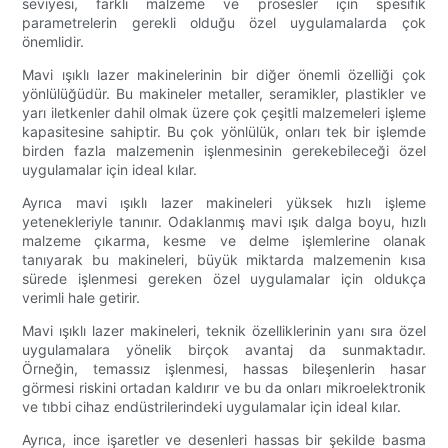
seviyesi, farklı malzeme ve prosesler için spesifik
parametrelerin gerekli olduğu özel uygulamalarda çok
önemlidir.
Mavi ışıklı lazer makinelerinin bir diğer önemli özelliği çok
yönlülüğüdür. Bu makineler metaller, seramikler, plastikler ve
yarı iletkenler dahil olmak üzere çok çeşitli malzemeleri işleme
kapasitesine sahiptir. Bu çok yönlülük, onları tek bir işlemde
birden fazla malzemenin işlenmesinin gerekebileceği özel
uygulamalar için ideal kılar.
Ayrıca mavi ışıklı lazer makineleri yüksek hızlı işleme
yetenekleriyle tanınır. Odaklanmış mavi ışık dalga boyu, hızlı
malzeme çıkarma, kesme ve delme işlemlerine olanak
tanıyarak bu makineleri, büyük miktarda malzemenin kısa
sürede işlenmesi gereken özel uygulamalar için oldukça
verimli hale getirir.
Mavi ışıklı lazer makineleri, teknik özelliklerinin yanı sıra özel
uygulamalara yönelik birçok avantaj da sunmaktadır.
Örneğin, temassız işlenmesi, hassas bileşenlerin hasar
görmesi riskini ortadan kaldırır ve bu da onları mikroelektronik
ve tıbbi cihaz endüstrilerindeki uygulamalar için ideal kılar.
Ayrıca, ince işaretler ve desenleri hassas bir şekilde basma