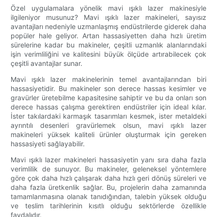
Özel uygulamalara yönelik mavi ışıklı lazer makinesiyle
ilgileniyor musunuz? Mavi ışıklı lazer makineleri, sayısız
avantajları nedeniyle uzmanlaşmış endüstrilerde giderek daha
popüler hale geliyor. Artan hassasiyetten daha hızlı üretim
sürelerine kadar bu makineler, çeşitli uzmanlık alanlarındaki
işin verimliliğini ve kalitesini büyük ölçüde artırabilecek çok
çeşitli avantajlar sunar.
Mavi ışıklı lazer makinelerinin temel avantajlarından biri
hassasiyetidir. Bu makineler son derece hassas kesimler ve
gravürler üretebilme kapasitesine sahiptir ve bu da onları son
derece hassas çalışma gerektiren endüstriler için ideal kılar.
İster takılardaki karmaşık tasarımları kesmek, ister metaldeki
ayrıntılı desenleri gravürlemek olsun, mavi ışıklı lazer
makineleri yüksek kaliteli ürünler oluşturmak için gereken
hassasiyeti sağlayabilir.
Mavi ışıklı lazer makineleri hassasiyetin yanı sıra daha fazla
verimlilik de sunuyor. Bu makineler, geleneksel yöntemlere
göre çok daha hızlı çalışarak daha hızlı geri dönüş süreleri ve
daha fazla üretkenlik sağlar. Bu, projelerin daha zamanında
tamamlanmasına olanak tanıdığından, talebin yüksek olduğu
ve teslim tarihlerinin kısıtlı olduğu sektörlerde özellikle
faydalıdır.