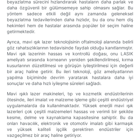
beyazlatma sürecini hızlandırarak hastaların daha parlak ve
daha özgüvenli bir gülümsemeye sahip olmasını sağlar. Bu
yöntem sadece etkili değil aynı zamanda geleneksel
beyazlatma tedavilerinden daha hızlıdır, bu da onu hem diş
hekimleri hem de hastalar arasında popüler bir seçim haline
getirmektedir.
Ayrıca, mavi ışık lazer teknolojisinin oftalmoloji alanında belirli
göz rahatsızlıklarının tedavisinde faydalı olduğu kanıtlanmıştır.
Mavi ışık lazerinin hassas ve kontrollü doğası, onu LASIK
ameliyatı sırasında korneanın yeniden şekillendirilmesi, kırma
kusurlarının düzeltilmesi ve görüşün iyileştirilmesi için değerli
bir araç haline getirir. Bu ileri teknoloji, göz ameliyatlarının
yapılma biçiminde devrim yaratarak hastalara daha iyi
sonuçlar ve daha hızlı iyileşme süreleri sağladı.
Mavi ışıklı lazer makineleri, tıp ve kozmetik endüstrilerinin
ötesinde, ileri imalat ve malzeme işleme gibi çeşitli endüstriyel
uygulamalarda da kullanılmaktadır. Yüksek enerjili mavi ışık
lazerleri çok çeşitli malzemeleri hassas ve verimli bir şekilde
kesme, delme ve kaynaklama kapasitesine sahiptir. Bu da
onları havacılık, elektronik ve otomotiv imalatı gibi karmaşık
ve yüksek kaliteli işçilik gerektiren endüstriler için
vazgeçilmez bir araç haline getiriyor.