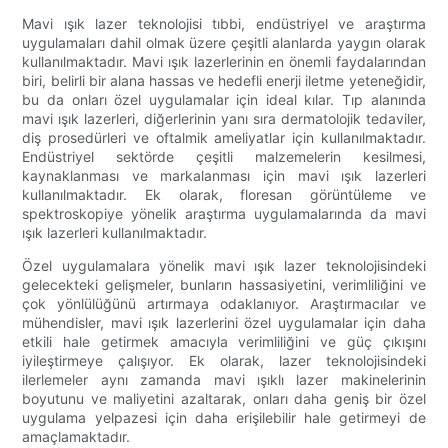
Mavi ışık lazer teknolojisi tıbbi, endüstriyel ve araştırma
uygulamaları dahil olmak üzere çeşitli alanlarda yaygın olarak
kullanılmaktadır. Mavi ışık lazerlerinin en önemli faydalarından
biri, belirli bir alana hassas ve hedefli enerji iletme yeteneğidir,
bu da onları özel uygulamalar için ideal kılar. Tıp alanında
mavi ışık lazerleri, diğerlerinin yanı sıra dermatolojik tedaviler,
diş prosedürleri ve oftalmik ameliyatlar için kullanılmaktadır.
Endüstriyel sektörde çeşitli malzemelerin kesilmesi,
kaynaklanması ve markalanması için mavi ışık lazerleri
kullanılmaktadır. Ek olarak, floresan görüntüleme ve
spektroskopiye yönelik araştırma uygulamalarında da mavi
ışık lazerleri kullanılmaktadır.
Özel uygulamalara yönelik mavi ışık lazer teknolojisindeki
gelecekteki gelişmeler, bunların hassasiyetini, verimliliğini ve
çok yönlülüğünü artırmaya odaklanıyor. Araştırmacılar ve
mühendisler, mavi ışık lazerlerini özel uygulamalar için daha
etkili hale getirmek amacıyla verimliliğini ve güç çıkışını
iyileştirmeye çalışıyor. Ek olarak, lazer teknolojisindeki
ilerlemeler aynı zamanda mavi ışıklı lazer makinelerinin
boyutunu ve maliyetini azaltarak, onları daha geniş bir özel
uygulama yelpazesi için daha erişilebilir hale getirmeyi de
amaçlamaktadır.