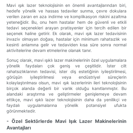
Mavi ışık lazer teknolojisinin en önemli avantajlarından biri,
hedefe yönelik ve hassas tedaviler sunma, çevre dokulara
verilen zararı en aza indirme ve komplikasyon riskini azaltma
yeteneğidir. Bu, onu hem hastalar hem de güvenli ve etkili
tedavi seçenekleri arayan pratisyenler için tercih edilen bir
seçenek haline getirir. Ek olarak, mavi ışık lazer tedavisinin
invaziv olmayan doğası, hastalar için minimum rahatsızlık ve
kesinti anlamına gelir ve tedaviden kısa süre sonra normal
aktivitelerine devam etmelerine olanak tanır.
Sonuç olarak, mavi ışıklı lazer makinelerinin özel uygulamalara
yönelik faydaları çok geniş ve çeşitlidir. İster cilt
rahatsızlıklarının tedavisi, ister diş estetiğinin iyileştirilmesi,
görüşün iyileştirilmesi veya endüstriyel süreçlerin
kolaylaştırılması olsun, mavi ışık lazerlerinin ileri teknolojisinin
birçok alanda değerli bir varlık olduğu kanıtlanmıştır. Bu
alandaki araştırma ve geliştirmeler genişlemeye devam
ettikçe, mavi ışıklı lazer teknolojisinin daha da yenilikçi ve
faydalı uygulamalarına yönelik potansiyel ufukta
görünmektedir.
- Özel Sektörlerde Mavi Işık Lazer Makinelerinin
Avantajları