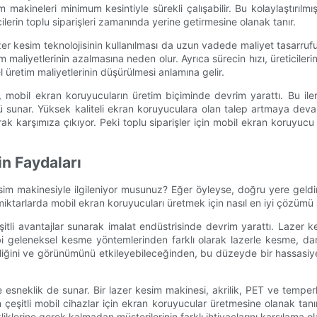
makineleri minimum kesintiyle sürekli çalışabilir. Bu kolaylaştırılmı
ilerin toplu siparişleri zamanında yerine getirmesine olanak tanır.
zer kesim teknolojisinin kullanılması da uzun vadede maliyet tasarruf
m maliyetlerinin azalmasına neden olur. Ayrıca sürecin hızı, üreticile
üretim maliyetlerinin düşürülmesi anlamına gelir.
ı, mobil ekran koruyucuların üretim biçiminde devrim yarattı. Bu ileri
ümü sunar. Yüksek kaliteli ekran koruyuculara olan talep artmaya deva
ak karşımıza çıkıyor. Peki toplu siparişler için mobil ekran koruyucu
in Faydaları
sim makinesiyle ilgileniyor musunuz? Eğer öyleyse, doğru yere geldin
miktarlarda mobil ekran koruyucuları üretmek için nasıl en iyi çözümü 
eşitli avantajlar sunarak imalat endüstrisinde devrim yarattı. Lazer 
geleneksel kesme yöntemlerinden farklı olarak lazerle kesme, dar t
elliğini ve görünümünü etkileyebileceğinden, bu düzeyde bir hassasiy
e esneklik de sunar. Bir lazer kesim makinesi, akrilik, PET ve temper
çeşitli mobil cihazlar için ekran koruyucular üretmesine olanak tanır.
klerine gerek kalmadan müşterilerinin farklı ihtiyaçlarını karşılama ol