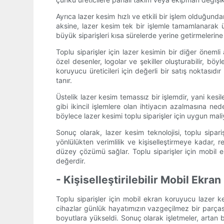
Ayrıca lazer kesim hızlı ve etkili bir işlem olduğund
aksine, lazer kesim tek bir işlemle tamamlanarak ür
büyük siparişleri kısa sürelerde yerine getirmelerin
Toplu siparişler için lazer kesimin bir diğer önemli
özel desenler, logolar ve şekiller oluşturabilir, böy
koruyucu üreticileri için değerli bir satış noktasıdı
tanır.
Üstelik lazer kesim temassız bir işlemdir, yani k
gibi ikincil işlemlere olan ihtiyacın azalmasına ne
böylece lazer kesimi toplu siparişler için uygun maliye
Sonuç olarak, lazer kesim teknolojisi, toplu sipa
yönlülükten verimlilik ve kişiselleştirmeye kadar, r
düzey çözümü sağlar. Toplu siparişler için mobil 
değerdir.
- Kişiselleştirilebilir Mobil Ekra
Toplu siparişler için mobil ekran koruyucu lazer
cihazlar günlük hayatımızın vazgeçilmez bir parçası h
boyutlara yükseldi. Sonuç olarak işletmeler, artan bu