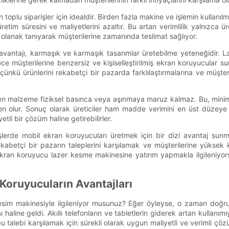
an toplu siparişler için idealdir. Birden fazla makine ve işlemin kullan
etim süresini ve maliyetlerini azaltır. Bu artan verimlilik yalnızca
e olanak tanıyarak müşterilerine zamanında teslimat sağlıyor.
 avantajı, karmaşık ve karmaşık tasarımlar üretebilme yeteneğidir. La
lece müşterilerine benzersiz ve kişiselleştirilmiş ekran koruyucular su
r çünkü ürünlerini rekabetçi bir pazarda farklılaştırmalarına ve müşter
esilen malzeme fiziksel basınca veya aşınmaya maruz kalmaz. Bu, mi
den olur. Sonuç olarak üreticiler ham madde verimini en üst düzeye çık
tli bir çözüm haline getirebilirler.
rişlerde mobil ekran koruyucuları üretmek için bir dizi avantaj su
ekabetçi bir pazarın taleplerini karşılamak ve müşterilerine yüksek k
ekran koruyucu lazer kesme makinesine yatırım yapmakla ilgileniyor
n Koruyucuların Avantajları
 kesim makinesiyle ilgileniyor musunuz? Eğer öyleyse, o zaman doğr
aline geldi. Akıllı telefonların ve tabletlerin giderek artan kullanım
 talebi karşılamak için sürekli olarak uygun maliyetli ve verimli çözüm