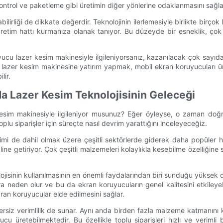
 kontrol ve paketleme gibi üretimin diğer yönlerine odaklanmasını sağlay
ilirliği de dikkate değerdir. Teknolojinin ilerlemesiyle birlikte birç
 üretim hattı kurmanıza olanak tanıyor. Bu düzeyde bir esneklik, çok
uyucu lazer kesim makinesiyle ilgileniyorsanız, kazanılacak çok sayıd
 bir lazer kesim makinesine yatırım yapmak, mobil ekran koruyucuları ü
lir.
da Lazer Kesim Teknolojisinin Geleceği
 kesim makinesiyle ilgileniyor musunuz? Eğer öyleyse, o zaman do
plu siparişler için süreçte nasıl devrim yarattığını inceleyeceğiz.
imi de dahil olmak üzere çeşitli sektörlerde giderek daha popüler h
 haline getiriyor. Çok çeşitli malzemeleri kolaylıkla kesebilme özelliğine
ojisinin kullanılmasının en önemli faydalarından biri sunduğu yüksek
ra neden olur ve bu da ekran koruyucuların genel kalitesini etkileye
ran koruyucular elde edilmesini sağlar.
zersiz verimlilik de sunar. Aynı anda birden fazla malzeme katmanını 
 üretebilmektedir. Bu özellikle toplu siparişleri hızlı ve verimli b