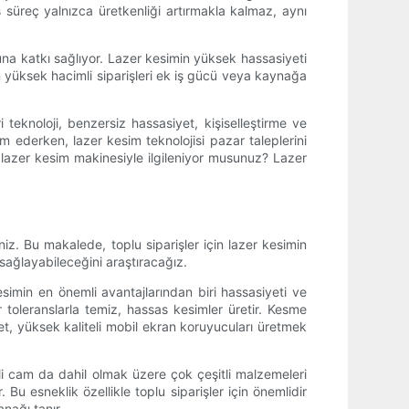
ş süreç yalnızca üretkenliği artırmakla kalmaz, aynı
una katkı sağlıyor. Lazer kesimin yüksek hassasiyeti
rin yüksek hacimli siparişleri ek iş gücü veya kaynağa
 teknoloji, benzersiz hassasiyet, kişiselleştirme ve
m ederken, lazer kesim teknolojisi pazar taleplerini
 lazer kesim makinesiyle ilgileniyor musunuz? Lazer
iz. Bu makalede, toplu siparişler için lazer kesimin
sağlayabileceğini araştıracağız.
kesimin en önemli avantajlarından biri hassasiyeti ve
oleranslarla temiz, hassas kesimler üretir. Kesme
et, yüksek kaliteli mobil ekran koruyucuları üretmek
li cam da dahil olmak üzere çok çeşitli malzemeleri
 Bu esneklik özellikle toplu siparişler için önemlidir
anağı tanır.