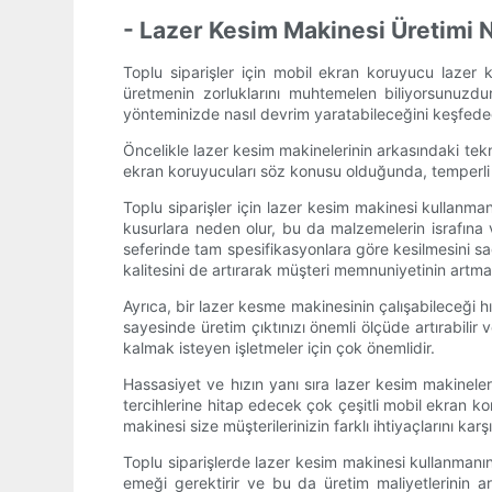
- Lazer Kesim Makinesi Üretimi Na
Toplu siparişler için mobil ekran koruyucu laze
üretmenin zorluklarını muhtemelen biliyorsunuzdu
yönteminizde nasıl devrim yaratabileceğini keşfede
Öncelikle lazer kesim makinelerinin arkasındaki tekno
ekran koruyucuları söz konusu olduğunda, temperli c
Toplu siparişler için lazer kesim makinesi kullanma
kusurlara neden olur, bu da malzemelerin israfına 
seferinde tam spesifikasyonlara göre kesilmesini s
kalitesini de artırarak müşteri memnuniyetinin artma
Ayrıca, bir lazer kesme makinesinin çalışabileceği
sayesinde üretim çıktınızı önemli ölçüde artırabilir 
kalmak isteyen işletmeler için çok önemlidir.
Hassasiyet ve hızın yanı sıra lazer kesim makinele
tercihlerine hitap edecek çok çeşitli mobil ekran ko
makinesi size müşterilerinizin farklı ihtiyaçlarını kar
Toplu siparişlerde lazer kesim makinesi kullanmanın 
emeği gerektirir ve bu da üretim maliyetlerinin ar