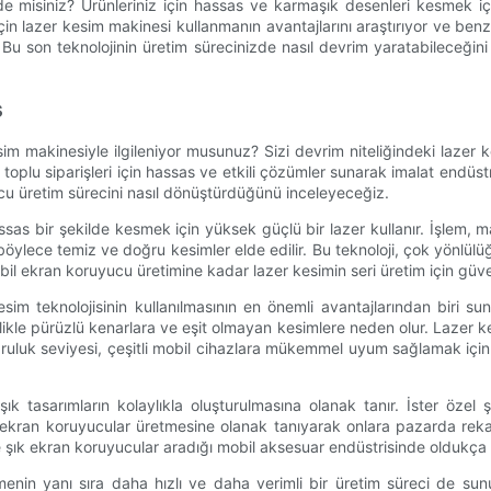
e misiniz? Ürünleriniz için hassas ve karmaşık desenleri kesmek için
n lazer kesim makinesi kullanmanın avantajlarını araştırıyor ve benze
u son teknolojinin üretim sürecinizde nasıl devrim yaratabileceğini v
ş
im makinesiyle ilgileniyor musunuz? Sizi devrim niteliğindeki lazer ke
toplu siparişleri için hassas ve etkili çözümler sunarak imalat endü
yucu üretim sürecini nasıl dönüştürdüğünü inceleyeceğiz.
ssas bir şekilde kesmek için yüksek güçlü bir lazer kullanır. İşlem,
 böylece temiz ve doğru kesimler elde edilir. Bu teknoloji, çok yönlülüğ
l ekran koruyucu üretimine kadar lazer kesimin seri üretim için güveni
esim teknolojisinin kullanılmasının en önemli avantajlarından biri 
likle pürüzlü kenarlara ve eşit olmayan kesimlere neden olur. Lazer k
ğruluk seviyesi, çeşitli mobil cihazlara mükemmel uyum sağlamak içi
k tasarımların kolaylıkla oluşturulmasına olanak tanır. İster özel şe
ip ekran koruyucular üretmesine olanak tanıyarak onlara pazarda rekab
z ve şık ekran koruyucular aradığı mobil aksesuar endüstrisinde oldukç
irmenin yanı sıra daha hızlı ve daha verimli bir üretim süreci de s