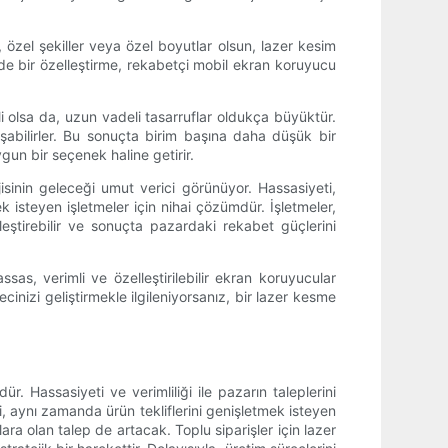
 özel şekiller veya özel boyutlar olsun, lazer kesim
eyde bir özelleştirme, rekabetçi mobil ekran koruyucu
li olsa da, uzun vadeli tasarruflar oldukça büyüktür.
abilirler. Bu sonuçta birim başına daha düşük bir
gun bir seçenek haline getirir.
inin geleceği umut verici görünüyor. Hassasiyeti,
ek isteyen işletmeler için nihai çözümdür. İşletmeler,
leştirebilir ve sonuçta pazardaki rekabet güçlerini
as, verimli ve özelleştirilebilir ekran koruyucular
inizi geliştirmekle ilgileniyorsanız, bir lazer kesme
. Hassasiyeti ve verimliliği ile pazarın taleplerini
, aynı zamanda ürün tekliflerini genişletmek isteyen
lara olan talep de artacak. Toplu siparişler için lazer