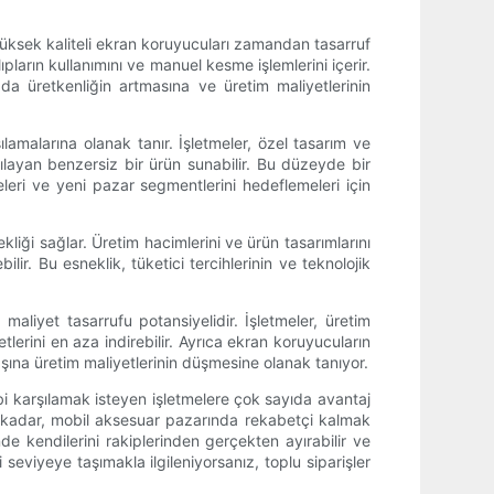
, yüksek kaliteli ekran koruyucuları zamandan tasarruf
arın kullanımını ve manuel kesme işlemlerini içerir.
 da üretkenliğin artmasına ve üretim maliyetlerinin
rşılamalarına olanak tanır. İşletmeler, özel tasarım ve
şılayan benzersiz bir ürün sunabilir. Bu düzeyde bir
eleri ve yeni pazar segmentlerini hedeflemeleri için
liği sağlar. Üretim hacimlerini ve ürün tasarımlarını
ir. Bu esneklik, tüketici tercihlerinin ve teknolojik
 maliyet tasarrufu potansiyelidir. İşletmeler, üretim
erini en aza indirebilir. Ayrıca ekran koruyucuların
ına üretim maliyetlerinin düşmesine olanak tanıyor.
ebi karşılamak isteyen işletmelere çok sayıda avantaj
na kadar, mobil aksesuar pazarında rekabetçi kalmak
de kendilerini rakiplerinden gerçekten ayırabilir ve
 seviyeye taşımakla ilgileniyorsanız, toplu siparişler