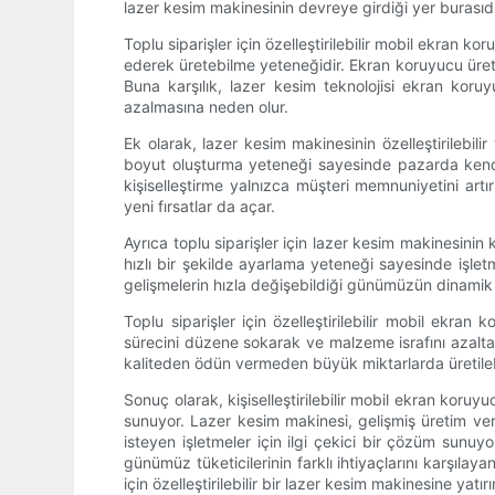
lazer kesim makinesinin devreye girdiği yer burasıdı
Toplu siparişler için özelleştirilebilir mobil ekran 
ederek üretebilme yeteneğidir. Ekran koruyucu üretm
Buna karşılık, lazer kesim teknolojisi ekran koruy
azalmasına neden olur.
Ek olarak, lazer kesim makinesinin özelleştirilebilir 
boyut oluşturma yeteneği sayesinde pazarda kendiler
kişiselleştirme yalnızca müşteri memnuniyetini artı
yeni fırsatlar da açar.
Ayrıca toplu siparişler için lazer kesim makinesinin
hızlı bir şekilde ayarlama yeteneği sayesinde işletm
gelişmelerin hızla değişebildiği günümüzün dinamik
Toplu siparişler için özelleştirilebilir mobil ekran
sürecini düzene sokarak ve malzeme israfını azaltar
kaliteden ödün vermeden büyük miktarlarda üretileb
Sonuç olarak, kişiselleştirilebilir mobil ekran koru
sunuyor. Lazer kesim makinesi, gelişmiş üretim ver
isteyen işletmeler için ilgi çekici bir çözüm sunuy
günümüz tüketicilerinin farklı ihtiyaçlarını karşılay
için özelleştirilebilir bir lazer kesim makinesine yatı