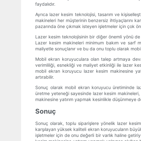
faydalıdır.
Ayrıca lazer kesim teknolojisi, tasarım ve kişisell
makineleri her müşterinin benzersiz ihtiyaçlarını ka
pazarında öne çıkmak isteyen işletmeler için çok ön
Lazer kesim teknolojisinin bir diğer önemli yönü de 
Lazer kesim makineleri minimum bakım ve sarf mal
maliyetle sonuçlanır ve bu da onu toplu olarak mobil
Mobil ekran koruyuculara olan talep artmaya deva
verimliliği, esnekliği ve maliyet etkinliği ile lazer
mobil ekran koruyucu lazer kesim makinesine yatırı
artırabilir.
Sonuç olarak mobil ekran koruyucu üretiminde lazer
üretme yeteneği sayesinde lazer kesim makineleri, to
makinesine yatırım yapmak kesinlikle düşünmeye d
Sonuç
Sonuç olarak, toplu siparişlere yönelik lazer kesim
karşılayan yüksek kaliteli ekran koruyucuların büyü
işletmeler için de onu değerli bir varlık haline getir