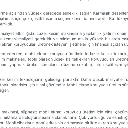
eştirme açısından yüksek derecede esneklik sağlar. Karmaşık desenler,
rşılamak için çok çeşitli tasarım seçeneklerini barındırabilir. Bu düz
emlidir.
maliyet etkinliğidir. Lazer kesim makinesine yapılan ilk yatırım önem
zemesi maliyeti gerektirir ve minimum atıkla yüksek hızlarda çalış
 ekran koruyucuları üretmek isteyen işletmeler için finansal açıdan uy
m ederken, mobil ekran koruyucu üretiminde lazer kesim teknolojis
 kesim makineleri, toplu olarak yüksek kaliteli ekran koruyucuları üretm
m yaparak üretim süreçlerini düzene sokabilir, ürün kalitesini iyi
 kesim teknolojisinin geleceği parlaktır. Daha düşük maliyetle hass
plu siparişler için nihai çözümdür. Mobil ekran koruyucu üretim sürec
eğer.
 makinesi, şüphesiz mobil ekran koruyucu üretimi için nihai çözümdür
k miktarlarda oluşturulmasına olanak tanır. Çok yönlülüğü ve esnekliği
iyor. Mobil cihazların popülaritesinin artmasıyla birlikte ekran koruyucu