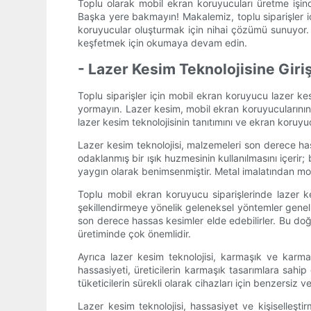
Toplu olarak mobil ekran koruyucuları üretme işind
Başka yere bakmayın! Makalemiz, toplu siparişler içi
koruyucular oluşturmak için nihai çözümü sunuyor. B
keşfetmek için okumaya devam edin.
- Lazer Kesim Teknolojisine Giri
Toplu siparişler için mobil ekran koruyucu lazer kes
yormayın. Lazer kesim, mobil ekran koruyucularının 
lazer kesim teknolojisinin tanıtımını ve ekran koru
Lazer kesim teknolojisi, malzemeleri son derece ha
odaklanmış bir ışık huzmesinin kullanılmasını içerir;
yaygın olarak benimsenmiştir. Metal imalatından mobi
Toplu mobil ekran koruyucu siparişlerinde lazer k
şekillendirmeye yönelik geleneksel yöntemler genel
son derece hassas kesimler elde edebilirler. Bu do
üretiminde çok önemlidir.
Ayrıca lazer kesim teknolojisi, karmaşık ve karmaşı
hassasiyeti, üreticilerin karmaşık tasarımlara sah
tüketicilerin sürekli olarak cihazları için benzersi
Lazer kesim teknolojisi, hassasiyet ve kişiselleşt