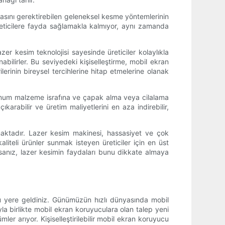
ılmasını gerektirebilen geleneksel kesme yöntemlerinin
 üreticilere fayda sağlamakla kalmıyor, aynı zamanda
zer kesim teknolojisi sayesinde üreticiler kolaylıkla
nabilirler. Bu seviyedeki kişiselleştirme, mobil ekran
ilerinin bireysel tercihlerine hitap etmelerine olanak
nimum malzeme israfına ve çapak alma veya cilalama
arabilir ve üretim maliyetlerini en aza indirebilir,
nmaktadır. Lazer kesim makinesi, hassasiyet ve çok
aliteli ürünler sunmak isteyen üreticiler için en üst
sanız, lazer kesimin faydaları bunu dikkate almaya
u yere geldiniz. Günümüzün hızlı dünyasında mobil
ıyla birlikte mobil ekran koruyuculara olan talep yeni
ler arıyor. Kişiselleştirilebilir mobil ekran koruyucu