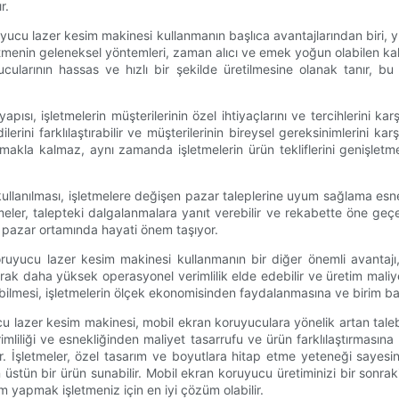
r.
koruyucu lazer kesim makinesi kullanmanın başlıca avantajlarından biri
enin geleneksel yöntemleri, zaman alıcı ve emek yoğun olabilen kalıpl
ucularının hassas ve hızlı bir şekilde üretilmesine olanak tanır, bu
yapısı, işletmelerin müşterilerinin özel ihtiyaçlarını ve tercihlerini ka
ini farklılaştırabilir ve müşterilerinin bireysel gereksinimlerini kar
rmakla kalmaz, aynı zamanda işletmelerin ürün tekliflerini genişletm
 kullanılması, işletmelere değişen pazar taleplerine uyum sağlama esnek
eler, talepteki dalgalanmalara yanıt verebilir ve rekabette öne geçebil
 pazar ortamında hayati önem taşıyor.
 koruyucu lazer kesim makinesi kullanmanın bir diğer önemli avantajı,
ak daha yüksek operasyonel verimlilik elde edebilir ve üretim maliyetl
ilmesi, işletmelerin ölçek ekonomisinden faydalanmasına ve birim baş
yucu lazer kesim makinesi, mobil ekran koruyuculara yönelik artan tal
imliliği ve esnekliğinden maliyet tasarrufu ve ürün farklılaştırması
or. İşletmeler, özel tasarım ve boyutlara hitap etme yeteneği sayesin
an üstün bir ürün sunabilir. Mobil ekran koruyucu üretiminizi bir sonraki
rım yapmak işletmeniz için en iyi çözüm olabilir.