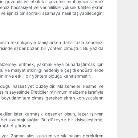
 güvenilir ve etkili bir çözüme mi ihtiyacınız var?
rsiz hassasiyet ve verimlilikle yüksek kaliteli ekran
e işinizi bir sonraki aşamaya nasıl taşıyabileceğini
sim teknolojisiyle tanıştırırken daha fazla kendinizi
strisinde ezber bozan bir yöntem olmuştur. Bu yazıda
 malzemeyi eritmek, yakmak veya buharlaştırmak için
ü ve maliyet etkinliği nedeniyle çeşitli endüstrilerde
lir ve etkili bir yöntem olduğu kanıtlanmıştır.
sunduğu hassasiyet düzeyidir. Malzemeleri kesme ve
esim sayesinde üreticiler minimum malzeme israfıyla
n boyutların tam olması gereken ekran koruyucuların
killer ister karmaşık desenler olsun, lazer ışınının
et avantajı sağlar. Bu düzeyde bir kişiselleştirme,
a rağbet görüyor.
unuyor. Zaman alıcı kurulum ve sık bakım gerektiren