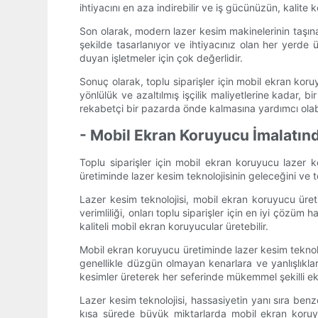
ihtiyacını en aza indirebilir ve iş gücünüzün, kalite
Son olarak, modern lazer kesim makinelerinin taşınab
şekilde tasarlanıyor ve ihtiyacınız olan her yerde
duyan işletmeler için çok değerlidir.
Sonuç olarak, toplu siparişler için mobil ekran kor
yönlülük ve azaltılmış işçilik maliyetlerine kadar,
rekabetçi bir pazarda önde kalmasına yardımcı olabi
- Mobil Ekran Koruyucu İmalatın
Toplu siparişler için mobil ekran koruyucu lazer
üretiminde lazer kesim teknolojisinin geleceğini ve to
Lazer kesim teknolojisi, mobil ekran koruyucu üret
verimliliği, onları toplu siparişler için en iyi çözüm
kaliteli mobil ekran koruyucular üretebilir.
Mobil ekran koruyucu üretiminde lazer kesim teknol
genellikle düzgün olmayan kenarlara ve yanlışlıkla
kesimler üreterek her seferinde mükemmel şekilli ek
Lazer kesim teknolojisi, hassasiyetin yanı sıra ben
kısa sürede büyük miktarlarda mobil ekran koruyucu