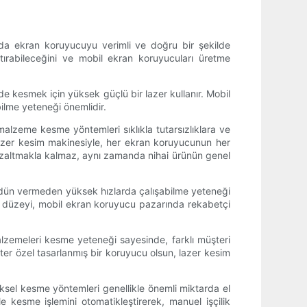
da ekran koruyucuyu verimli ve doğru bir şekilde
tırabileceğini ve mobil ekran koruyucuları üretme
lde kesmek için yüksek güçlü bir lazer kullanır. Mobil
ilme yeteneği önemlidir.
malzeme kesme yöntemleri sıklıkla tutarsızlıklara ve
 lazer kesim makinesiyle, her ekran koruyucunun her
 azaltmakla kalmaz, aynı zamanda nihai ürünün genel
 ödün vermeden yüksek hızlarda çalışabilme yeteneği
lilik düzeyi, mobil ekran koruyucu pazarında rekabetçi
alzemeleri kesme yeteneği sayesinde, farklı müşteri
ster özel tasarlanmış bir koruyucu olsun, lazer kesim
neksel kesme yöntemleri genellikle önemli miktarda el
e kesme işlemini otomatikleştirerek, manuel işçilik