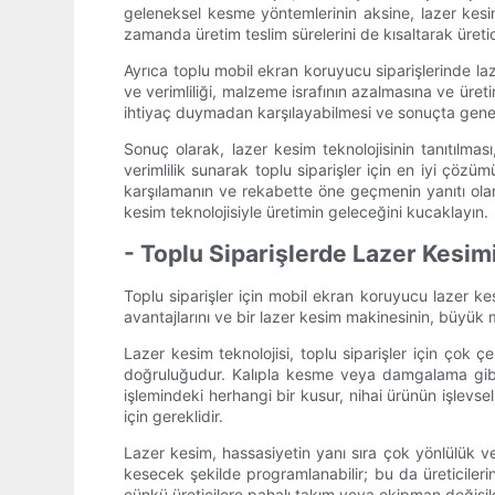
geleneksel kesme yöntemlerinin aksine, lazer kesim 
zamanda üretim teslim sürelerini de kısaltarak üretic
Ayrıca toplu mobil ekran koruyucu siparişlerinde la
ve verimliliği, malzeme israfının azalmasına ve üreti
ihtiyaç duymadan karşılayabilmesi ve sonuçta genel 
Sonuç olarak, lazer kesim teknolojisinin tanıtılmas
verimlilik sunarak toplu siparişler için en iyi çöz
karşılamanın ve rekabette öne geçmenin yanıtı olar
kesim teknolojisiyle üretimin geleceğini kucaklayın.
- Toplu Siparişlerde Lazer Kesim
Toplu siparişler için mobil ekran koruyucu lazer ke
avantajlarını ve bir lazer kesim makinesinin, büyük 
Lazer kesim teknolojisi, toplu siparişler için çok ç
doğruluğudur. Kalıpla kesme veya damgalama gibi 
işlemindeki herhangi bir kusur, nihai ürünün işlevs
için gereklidir.
Lazer kesim, hassasiyetin yanı sıra çok yönlülük v
kesecek şekilde programlanabilir; bu da üreticilerin 
çünkü üreticilere pahalı takım veya ekipman değişikli