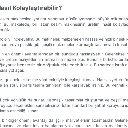
sıl Kolaylaştırabilir?
r kesim makinesine yatırım yapmayı düşünüyorsanız büyük miktarlar
r. Bu makalede, bir lazer kesim makinesinin üretimi nasıl kolaylaş
ceğiz.
lojiyi inceleyelim. Bu makineler, malzemeleri hassas ve hızlı bir şeki
am veya plastik gibi çeşitli malzemeleri karmaşık tasarımlarla keseb
nın en önemli avantajlarından biri sunduğu hassasiyettir. Geleneksel 
ve üretim maliyetlerinin artmasına neden olur. Bununla birlikte, bir
ağlayarak benzersiz bir doğruluk elde edebilirsiniz. Bu sadece israfı
sına yol açar.
 hız, geleneksel kesme yöntemleriyle karşılaştırılamaz. Hassasiyetten
ve en zorlu sipariş teslim tarihlerini bile karşılayabilirsiniz. Bu verim
ri çok yönlülük de sunar. Karmaşık tasarımlar oluşturma ve çeşitli m
ruyucu seçenekleri sunabilirsiniz. İster standart bir şeffaf koruyucu i
şılama esnekliği sunar.
bir diğer önemli avantajı da işçilik maliyetlerinin azalmasıdır. Gele
tmasına ve olası insan hatalarına yol açar. Lazer kesim makinesiyl