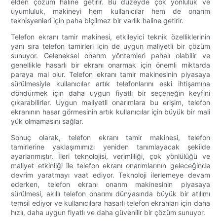
elden çözüm haline getirir. Bu düzeyde çok yönlülük ve
uyumluluk, makineyi hem kullanıcılar hem de onarım
teknisyenleri için paha biçilmez bir varlık haline getirir.
Telefon ekranı tamir makinesi, etkileyici teknik özelliklerinin
yanı sıra telefon tamirleri için de uygun maliyetli bir çözüm
sunuyor. Geleneksel onarım yöntemleri pahalı olabilir ve
genellikle hasarlı bir ekranı onarmak için önemli miktarda
paraya mal olur. Telefon ekranı tamir makinesinin piyasaya
sürülmesiyle kullanıcılar artık telefonlarını eski ihtişamına
döndürmek için daha uygun fiyatlı bir seçeneğin keyfini
çıkarabilirler. Uygun maliyetli onarımlara bu erişim, telefon
ekranının hasar görmesinin artık kullanıcılar için büyük bir mali
yük olmamasını sağlar.
Sonuç olarak, telefon ekranı tamir makinesi, telefon
tamirlerine yaklaşımımızı yeniden tanımlayacak şekilde
ayarlanmıştır. İleri teknolojisi, verimliliği, çok yönlülüğü ve
maliyet etkinliği ile telefon ekranı onarımlarının geleceğinde
devrim yaratmayı vaat ediyor. Teknoloji ilerlemeye devam
ederken, telefon ekranı onarım makinesinin piyasaya
sürülmesi, akıllı telefon onarımı dünyasında büyük bir atılımı
temsil ediyor ve kullanıcılara hasarlı telefon ekranları için daha
hızlı, daha uygun fiyatlı ve daha güvenilir bir çözüm sunuyor.