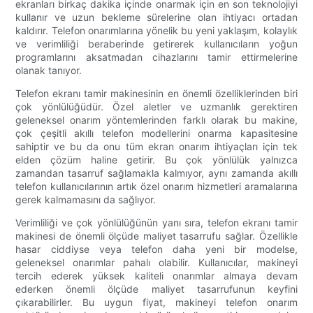
ekranları birkaç dakika içinde onarmak için en son teknolojiyi
kullanır ve uzun bekleme sürelerine olan ihtiyacı ortadan
kaldırır. Telefon onarımlarına yönelik bu yeni yaklaşım, kolaylık
ve verimliliği beraberinde getirerek kullanıcıların yoğun
programlarını aksatmadan cihazlarını tamir ettirmelerine
olanak tanıyor.
Telefon ekranı tamir makinesinin en önemli özelliklerinden biri
çok yönlülüğüdür. Özel aletler ve uzmanlık gerektiren
geleneksel onarım yöntemlerinden farklı olarak bu makine,
çok çeşitli akıllı telefon modellerini onarma kapasitesine
sahiptir ve bu da onu tüm ekran onarım ihtiyaçları için tek
elden çözüm haline getirir. Bu çok yönlülük yalnızca
zamandan tasarruf sağlamakla kalmıyor, aynı zamanda akıllı
telefon kullanıcılarının artık özel onarım hizmetleri aramalarına
gerek kalmamasını da sağlıyor.
Verimliliği ve çok yönlülüğünün yanı sıra, telefon ekranı tamir
makinesi de önemli ölçüde maliyet tasarrufu sağlar. Özellikle
hasar ciddiyse veya telefon daha yeni bir modelse,
geleneksel onarımlar pahalı olabilir. Kullanıcılar, makineyi
tercih ederek yüksek kaliteli onarımlar almaya devam
ederken önemli ölçüde maliyet tasarrufunun keyfini
çıkarabilirler. Bu uygun fiyat, makineyi telefon onarım