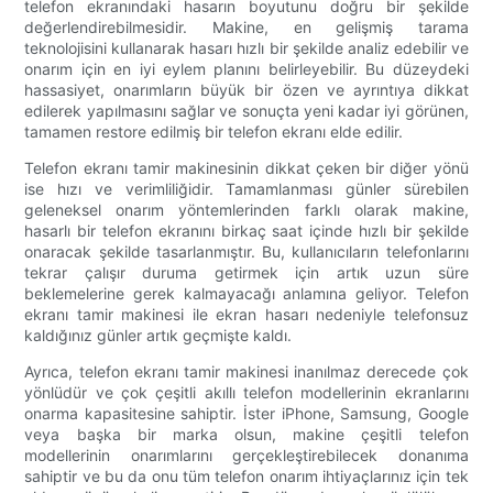
telefon ekranındaki hasarın boyutunu doğru bir şekilde
değerlendirebilmesidir. Makine, en gelişmiş tarama
teknolojisini kullanarak hasarı hızlı bir şekilde analiz edebilir ve
onarım için en iyi eylem planını belirleyebilir. Bu düzeydeki
hassasiyet, onarımların büyük bir özen ve ayrıntıya dikkat
edilerek yapılmasını sağlar ve sonuçta yeni kadar iyi görünen,
tamamen restore edilmiş bir telefon ekranı elde edilir.
Telefon ekranı tamir makinesinin dikkat çeken bir diğer yönü
ise hızı ve verimliliğidir. Tamamlanması günler sürebilen
geleneksel onarım yöntemlerinden farklı olarak makine,
hasarlı bir telefon ekranını birkaç saat içinde hızlı bir şekilde
onaracak şekilde tasarlanmıştır. Bu, kullanıcıların telefonlarını
tekrar çalışır duruma getirmek için artık uzun süre
beklemelerine gerek kalmayacağı anlamına geliyor. Telefon
ekranı tamir makinesi ile ekran hasarı nedeniyle telefonsuz
kaldığınız günler artık geçmişte kaldı.
Ayrıca, telefon ekranı tamir makinesi inanılmaz derecede çok
yönlüdür ve çok çeşitli akıllı telefon modellerinin ekranlarını
onarma kapasitesine sahiptir. İster iPhone, Samsung, Google
veya başka bir marka olsun, makine çeşitli telefon
modellerinin onarımlarını gerçekleştirebilecek donanıma
sahiptir ve bu da onu tüm telefon onarım ihtiyaçlarınız için tek