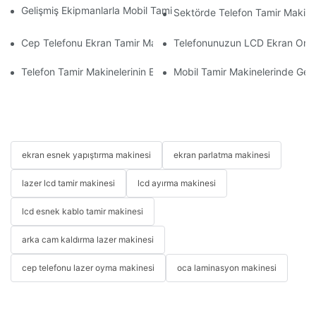
Gelişmiş Ekipmanlarla Mobil Tamir İş Akışınızı Nasıl İyileştirebilirs
Sektörde Telefon Tamir Makinel
Cep Telefonu Ekran Tamir Makineniz İçin Doğru Aksesuarları S
Telefonunuzun LCD Ekran Onarım 
Telefon Tamir Makinelerinin Ekran ve Batarya Değişiminde Kullan
Mobil Tamir Makinelerinde Geliş
ekran esnek yapıştırma makinesi
ekran parlatma makinesi
lazer lcd tamir makinesi
lcd ayırma makinesi
lcd esnek kablo tamir makinesi
arka cam kaldırma lazer makinesi
cep telefonu lazer oyma makinesi
oca laminasyon makinesi