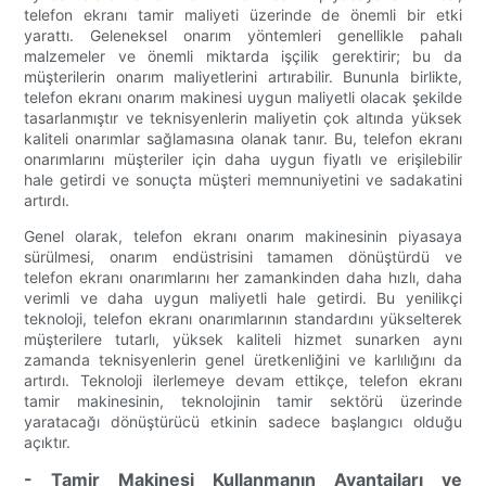
telefon ekranı tamir maliyeti üzerinde de önemli bir etki
yarattı. Geleneksel onarım yöntemleri genellikle pahalı
malzemeler ve önemli miktarda işçilik gerektirir; bu da
müşterilerin onarım maliyetlerini artırabilir. Bununla birlikte,
telefon ekranı onarım makinesi uygun maliyetli olacak şekilde
tasarlanmıştır ve teknisyenlerin maliyetin çok altında yüksek
kaliteli onarımlar sağlamasına olanak tanır. Bu, telefon ekranı
onarımlarını müşteriler için daha uygun fiyatlı ve erişilebilir
hale getirdi ve sonuçta müşteri memnuniyetini ve sadakatini
artırdı.
Genel olarak, telefon ekranı onarım makinesinin piyasaya
sürülmesi, onarım endüstrisini tamamen dönüştürdü ve
telefon ekranı onarımlarını her zamankinden daha hızlı, daha
verimli ve daha uygun maliyetli hale getirdi. Bu yenilikçi
teknoloji, telefon ekranı onarımlarının standardını yükselterek
müşterilere tutarlı, yüksek kaliteli hizmet sunarken aynı
zamanda teknisyenlerin genel üretkenliğini ve karlılığını da
artırdı. Teknoloji ilerlemeye devam ettikçe, telefon ekranı
tamir makinesinin, teknolojinin tamir sektörü üzerinde
yaratacağı dönüştürücü etkinin sadece başlangıcı olduğu
açıktır.
- Tamir Makinesi Kullanmanın Avantajları ve