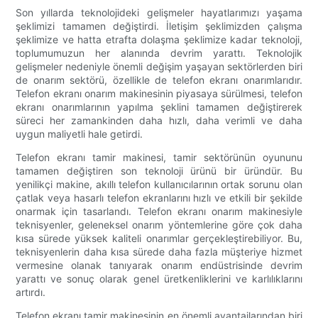
Son yıllarda teknolojideki gelişmeler hayatlarımızı yaşama
şeklimizi tamamen değiştirdi. İletişim şeklimizden çalışma
şeklimize ve hatta etrafta dolaşma şeklimize kadar teknoloji,
toplumumuzun her alanında devrim yarattı. Teknolojik
gelişmeler nedeniyle önemli değişim yaşayan sektörlerden biri
de onarım sektörü, özellikle de telefon ekranı onarımlarıdır.
Telefon ekranı onarım makinesinin piyasaya sürülmesi, telefon
ekranı onarımlarının yapılma şeklini tamamen değiştirerek
süreci her zamankinden daha hızlı, daha verimli ve daha
uygun maliyetli hale getirdi.
Telefon ekranı tamir makinesi, tamir sektörünün oyununu
tamamen değiştiren son teknoloji ürünü bir üründür. Bu
yenilikçi makine, akıllı telefon kullanıcılarının ortak sorunu olan
çatlak veya hasarlı telefon ekranlarını hızlı ve etkili bir şekilde
onarmak için tasarlandı. Telefon ekranı onarım makinesiyle
teknisyenler, geleneksel onarım yöntemlerine göre çok daha
kısa sürede yüksek kaliteli onarımlar gerçekleştirebiliyor. Bu,
teknisyenlerin daha kısa sürede daha fazla müşteriye hizmet
vermesine olanak tanıyarak onarım endüstrisinde devrim
yarattı ve sonuç olarak genel üretkenliklerini ve karlılıklarını
artırdı.
Telefon ekranı tamir makinesinin en önemli avantajlarından biri