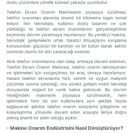
dostu çözümlere yönelik küresel çabayla uyumludur.
Telefon Ekranı Onarım Makinesinin piyasaya sürülmesi,
telefon onarımları alanında önemli bir kilometre taşını temsil
ediyor. İleri teknolojisi, kullanıcı dostu tasarımı ve çok
yönlülüğü ile telefon ekranı onarımlarının gerçekleştirilme
biçiminde devrim yaratmaya hazırlanıyor. Bu yenilikçi makine,
teknolojik gelişmelerin ortak tüketici ihtiyaçlarını karşılama
konusundaki gücünün bir kanıtıdır ve bir bütün olarak sektör
üzerinde olumlu bir etki yaratacağı kesindir.
Akıllı telefon onarımlarına olan talep artmaya devam ederken,
Telefon Ekranı Onarım Makinesi, telefon onarım teknisyenleri
ve işletmeleri için vazgeçilmez bir araç olmaya hazırlanıyor.
Hasarlı telefon ekranlarına hızlı, verimli ve uygun maliyetli
çözümler sunma yeteneği, onu sürekli gelişen mobil teknoloji
dünyasında değerli bir varlık haline getirecek. Bu devrim
niteliğindeki makinenin piyasaya sürülmesinin, hem
işletmelere hem de son kullanıcılara aynı şekilde fayda
sağlayacak şekilde telefon onarım süreçlerini iyileştirme ve
kolaylaştırma yönünde devam eden arayışta ileriye doğru
atılmış önemli bir adım olduğu açıktır.
- Makine Onarım Endüstrisini Nasıl Dönüştürüyor?