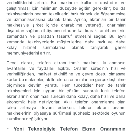
verimliliklerini artırdı. Bu makineler kullanıcı dostudur ve
çalıştırılması için minimum düzeyde eğitim gerektirir; bu da
teknisyenlerin onarım tekniklerini hızlı bir şekilde öğrenmesine
ve uzmanlaşmasına olanak tanır. Ayrıca, ekranları bir tamir
makinesiyle şirket içinde onarabilme yeteneği, onarımları
dışarıdan sağlama ihtiyacını ortadan kaldırarak tamirhanelerin
zamandan ve paradan tasarruf etmesini sağlar. Bu aynı
zamanda teknisyenlerin müşterilerine daha hızlı ve daha
kolay hizmet sunmalarına olanak tanıyarak genel
memnuniyetlerini artırır.
Genel olarak, telefon ekranı tamir makinesi kullanmanın
avantajları ve faydaları açıktır. Onarım sürecinin hızı ve
verimliliğinden, maliyet etkinliğine ve çevre dostu olmasına
kadar bu makineler, akıllı telefon onarımlarının gerçekleştirilme
biçiminde devrim yarattı. Hem tüketiciler hem de tamir
teknisyenleri için uygun bir çözüm sunarak kırık telefon
ekranlarının onarılması sürecini daha kolay, daha hızlı ve daha
ekonomik hale getiriyorlar. Akıllı telefon onarımlarına olan
talep artmaya devam ederken, telefon ekranı onarım
makinelerinin piyasaya sürülmesi şüphesiz sektörde oyunun
kurallarını değiştiriyor.
- Yeni Teknolojiyle Telefon Ekran Onarımının