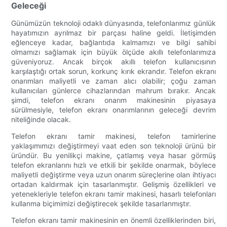
Geleceği
Günümüzün teknoloji odaklı dünyasında, telefonlarımız günlük
hayatımızın ayrılmaz bir parçası haline geldi. İletişimden
eğlenceye kadar, bağlantıda kalmamızı ve bilgi sahibi
olmamızı sağlamak için büyük ölçüde akıllı telefonlarımıza
güveniyoruz. Ancak birçok akıllı telefon kullanıcısının
karşılaştığı ortak sorun, korkunç kırık ekrandır. Telefon ekranı
onarımları maliyetli ve zaman alıcı olabilir; çoğu zaman
kullanıcıları günlerce cihazlarından mahrum bırakır. Ancak
şimdi, telefon ekranı onarım makinesinin piyasaya
sürülmesiyle, telefon ekranı onarımlarının geleceği devrim
niteliğinde olacak.
Telefon ekranı tamir makinesi, telefon tamirlerine
yaklaşımımızı değiştirmeyi vaat eden son teknoloji ürünü bir
üründür. Bu yenilikçi makine, çatlamış veya hasar görmüş
telefon ekranlarını hızlı ve etkili bir şekilde onarmak, böylece
maliyetli değiştirme veya uzun onarım süreçlerine olan ihtiyacı
ortadan kaldırmak için tasarlanmıştır. Gelişmiş özellikleri ve
yetenekleriyle telefon ekranı tamir makinesi, hasarlı telefonları
kullanma biçimimizi değiştirecek şekilde tasarlanmıştır.
Telefon ekranı tamir makinesinin en önemli özelliklerinden biri,