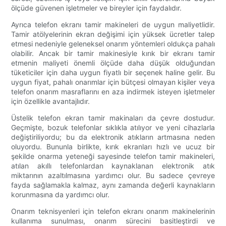
ölçüde güvenen işletmeler ve bireyler için faydalıdır.
Ayrıca telefon ekranı tamir makineleri de uygun maliyetlidir.
Tamir atölyelerinin ekran değişimi için yüksek ücretler talep
etmesi nedeniyle geleneksel onarım yöntemleri oldukça pahalı
olabilir. Ancak bir tamir makinesiyle kırık bir ekranı tamir
etmenin maliyeti önemli ölçüde daha düşük olduğundan
tüketiciler için daha uygun fiyatlı bir seçenek haline gelir. Bu
uygun fiyat, pahalı onarımlar için bütçesi olmayan kişiler veya
telefon onarım masraflarını en aza indirmek isteyen işletmeler
için özellikle avantajlıdır.
Üstelik telefon ekran tamir makinaları da çevre dostudur.
Geçmişte, bozuk telefonlar sıklıkla atılıyor ve yeni cihazlarla
değiştiriliyordu; bu da elektronik atıkların artmasına neden
oluyordu. Bununla birlikte, kırık ekranları hızlı ve ucuz bir
şekilde onarma yeteneği sayesinde telefon tamir makineleri,
atılan akıllı telefonlardan kaynaklanan elektronik atık
miktarının azaltılmasına yardımcı olur. Bu sadece çevreye
fayda sağlamakla kalmaz, aynı zamanda değerli kaynakların
korunmasına da yardımcı olur.
Onarım teknisyenleri için telefon ekranı onarım makinelerinin
kullanıma sunulması, onarım sürecini basitleştirdi ve