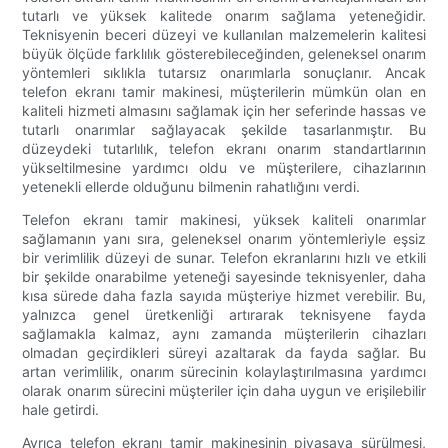
tutarlı ve yüksek kalitede onarım sağlama yeteneğidir.
Teknisyenin beceri düzeyi ve kullanılan malzemelerin kalitesi
büyük ölçüde farklılık gösterebileceğinden, geleneksel onarım
yöntemleri sıklıkla tutarsız onarımlarla sonuçlanır. Ancak
telefon ekranı tamir makinesi, müşterilerin mümkün olan en
kaliteli hizmeti almasını sağlamak için her seferinde hassas ve
tutarlı onarımlar sağlayacak şekilde tasarlanmıştır. Bu
düzeydeki tutarlılık, telefon ekranı onarım standartlarının
yükseltilmesine yardımcı oldu ve müşterilere, cihazlarının
yetenekli ellerde olduğunu bilmenin rahatlığını verdi.
Telefon ekranı tamir makinesi, yüksek kaliteli onarımlar
sağlamanın yanı sıra, geleneksel onarım yöntemleriyle eşsiz
bir verimlilik düzeyi de sunar. Telefon ekranlarını hızlı ve etkili
bir şekilde onarabilme yeteneği sayesinde teknisyenler, daha
kısa sürede daha fazla sayıda müşteriye hizmet verebilir. Bu,
yalnızca genel üretkenliği artırarak teknisyene fayda
sağlamakla kalmaz, aynı zamanda müşterilerin cihazları
olmadan geçirdikleri süreyi azaltarak da fayda sağlar. Bu
artan verimlilik, onarım sürecinin kolaylaştırılmasına yardımcı
olarak onarım sürecini müşteriler için daha uygun ve erişilebilir
hale getirdi.
Ayrıca telefon ekranı tamir makinesinin piyasaya sürülmesi,