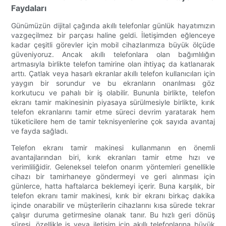
Faydaları
Günümüzün dijital çağında akıllı telefonlar günlük hayatımızın
vazgeçilmez bir parçası haline geldi. İletişimden eğlenceye
kadar çeşitli görevler için mobil cihazlarımıza büyük ölçüde
güveniyoruz. Ancak akıllı telefonlara olan bağımlılığın
artmasıyla birlikte telefon tamirine olan ihtiyaç da katlanarak
arttı. Çatlak veya hasarlı ekranlar akıllı telefon kullanıcıları için
yaygın bir sorundur ve bu ekranların onarılması göz
korkutucu ve pahalı bir iş olabilir. Bununla birlikte, telefon
ekranı tamir makinesinin piyasaya sürülmesiyle birlikte, kırık
telefon ekranlarını tamir etme süreci devrim yaratarak hem
tüketicilere hem de tamir teknisyenlerine çok sayıda avantaj
ve fayda sağladı.
Telefon ekranı tamir makinesi kullanmanın en önemli
avantajlarından biri, kırık ekranları tamir etme hızı ve
verimliliğidir. Geleneksel telefon onarım yöntemleri genellikle
cihazı bir tamirhaneye göndermeyi ve geri alınması için
günlerce, hatta haftalarca beklemeyi içerir. Buna karşılık, bir
telefon ekranı tamir makinesi, kırık bir ekranı birkaç dakika
içinde onarabilir ve müşterilerin cihazlarını kısa sürede tekrar
çalışır duruma getirmesine olanak tanır. Bu hızlı geri dönüş
süresi, özellikle iş veya iletişim için akıllı telefonlarına büyük