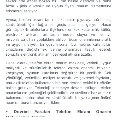
sektöründe ezber bozan bir ürün haline getiriyor ve daha
fazla kişinin güvenilir ve uygun fiyatlı onarım hizmetlerine
erişmesini sağlıyor.
Ayrıca, telefon ekranı tamir makinesinin piyasaya sürülmesi,
sürdürülebilirliğe doğru bir geçiş anlamına geliyor. Hasar
görmüş akıllı telefonlarla ilişkilendirilen tek kullanımlık kültür,
elektronik atıkların artmasına neden oluyor ve her yıl
milyonlarca cihaz çöplüklere atılıyor. Ekran onarımlarına pratik
ve uygun maliyetli bir çözüm sunan bu makine, kullanıcıları
cihazlarını değiştirmek yerine onarmaya teşvik ederek
sonuçta elektronik atıkların çevresel etkisini azaltır.
Genel olarak, telefon ekranı onarım makinesi, verimli, uygun
maliyetli ve sürdürülebilir telefon ekranı onarımı ihtiyacını
karşılayan, oyunun kurallarını değiştiren bir yeniliktir. Çok
yönlülüğü, verimliliği, maliyet tasarrufu ve çevresel faydaları,
onu akıllı telefon kullanıcıları için son derece çekici bir çözüm
haline getiriyor. Teknoloji ilerlemeye devam ettikçe, telefon
onarımlarının geleceğini şekillendiren ve sevilen cihazlarımızın
bakımında daha rahat ve sürdürülebilir bir yaklaşımın önünü
açan da buna benzer yeniliklerdir.
- Devrim Yaratan Telefon Ekranı Onarım