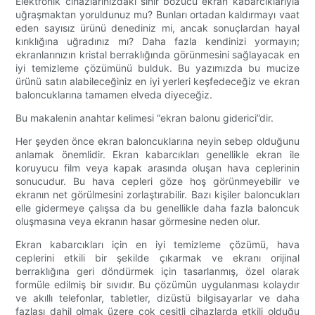
Elektronik cihazlarınızdaki sinir bozucu ekran kabarcıklarıyla
uğraşmaktan yoruldunuz mu? Bunları ortadan kaldırmayı vaat
eden sayısız ürünü denediniz mi, ancak sonuçlardan hayal
kırıklığına uğradınız mı? Daha fazla kendinizi yormayın;
ekranlarınızın kristal berraklığında görünmesini sağlayacak en
iyi temizleme çözümünü bulduk. Bu yazımızda bu mucize
ürünü satın alabileceğiniz en iyi yerleri keşfedeceğiz ve ekran
baloncuklarına tamamen elveda diyeceğiz.
Bu makalenin anahtar kelimesi “ekran balonu giderici”dir.
Her şeyden önce ekran baloncuklarına neyin sebep olduğunu
anlamak önemlidir. Ekran kabarcıkları genellikle ekran ile
koruyucu film veya kapak arasında oluşan hava ceplerinin
sonucudur. Bu hava cepleri göze hoş görünmeyebilir ve
ekranın net görülmesini zorlaştırabilir. Bazı kişiler baloncukları
elle gidermeye çalışsa da bu genellikle daha fazla baloncuk
oluşmasına veya ekranın hasar görmesine neden olur.
Ekran kabarcıkları için en iyi temizleme çözümü, hava
ceplerini etkili bir şekilde çıkarmak ve ekranı orijinal
berraklığına geri döndürmek için tasarlanmış, özel olarak
formüle edilmiş bir sıvıdır. Bu çözümün uygulanması kolaydır
ve akıllı telefonlar, tabletler, dizüstü bilgisayarlar ve daha
fazlası dahil olmak üzere çok çeşitli cihazlarda etkili olduğu