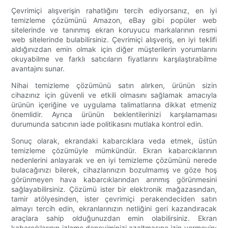
Çevrimiçi alışverişin rahatlığını tercih ediyorsanız, en iyi
temizleme çözümünü Amazon, eBay gibi popüler web
sitelerinde ve tanınmış ekran koruyucu markalarının resmi
web sitelerinde bulabilirsiniz. Çevrimiçi alışveriş, en iyi teklifi
aldığınızdan emin olmak için diğer müşterilerin yorumlarını
okuyabilme ve farklı satıcıların fiyatlarını karşılaştırabilme
avantajını sunar.
Nihai temizleme çözümünü satın alırken, ürünün sizin
cihazınız için güvenli ve etkili olmasını sağlamak amacıyla
ürünün içeriğine ve uygulama talimatlarına dikkat etmeniz
önemlidir. Ayrıca ürünün beklentilerinizi karşılamaması
durumunda satıcının iade politikasını mutlaka kontrol edin.
Sonuç olarak, ekrandaki kabarcıklara veda etmek, üstün
temizleme çözümüyle mümkündür. Ekran kabarcıklarının
nedenlerini anlayarak ve en iyi temizleme çözümünü nerede
bulacağınızı bilerek, cihazlarınızın bozulmamış ve göze hoş
görünmeyen hava kabarcıklarından arınmış görünmesini
sağlayabilirsiniz. Çözümü ister bir elektronik mağazasından,
tamir atölyesinden, ister çevrimiçi perakendeciden satın
almayı tercih edin, ekranlarınızın netliğini geri kazandıracak
araçlara sahip olduğunuzdan emin olabilirsiniz. Ekran
kabarcıklarının izleme deneyiminizi azaltmasına izin vermeyin;