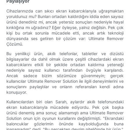
Paylaşıyor
Cihazlarınızda can sıkıcı ekran kabarcıklarıyla uğraşmaktan
yoruldunuz mu? Bunları ortadan kaldırdığını iddia eden sayısız
ürünü denediniz mi, ancak yetersiz sonuçları nedeniyle hayal
kırıklığına mı uğradınız? Eğer öyleyse, yalnız değilsin. Pek çok
kişi bu ortak sorunla mücadele etti, ancak artık teknoloji
dünyasında ses getiren bir çözüm var: Ultimate Remover
Çözümü.
Bu yenilikçi ürün, akıllı telefonlar, tabletler ve dizüstü
bilgisayarlar da dahil olmak üzere çeşitli cihazlardaki ekran
kabarcıklarını etkili bir şekilde ortadan kaldırma yeteneği
nedeniyle sayısız kullanıcı tarafından övgüyle karşılandı.
Ancak sadece bizim sözümüze güvenmeyin; gerçek
kullanıcılar Ultimate Remover Solution ile ilgili deneyimlerini ve
sonuçlarını paylaştılar ve onların referansları kendi adına
konuşuyor.
Kullanıcılardan biri olan Sarah, aylardır akıllı telefonundaki
ekran kabarcıklarıyla mücadele ediyordu. Pek çok başka
ürünü denemiş ama sonuç alamamıştı ama Ultimate Remover
Solution onun için oyunun kurallarını değiştirmişti. "Ekrandaki
baloncuklar gözlerimin önünde kaybolduğunda buna
inanamadım" dedi. "Bu gerçekten devrim niteliğinde bir ürün."