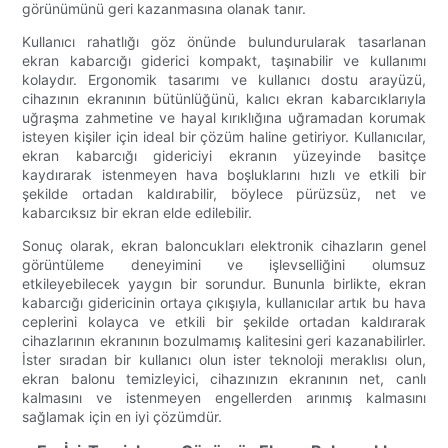
görünümünü geri kazanmasına olanak tanır.
Kullanıcı rahatlığı göz önünde bulundurularak tasarlanan
ekran kabarcığı giderici kompakt, taşınabilir ve kullanımı
kolaydır. Ergonomik tasarımı ve kullanıcı dostu arayüzü,
cihazının ekranının bütünlüğünü, kalıcı ekran kabarcıklarıyla
uğraşma zahmetine ve hayal kırıklığına uğramadan korumak
isteyen kişiler için ideal bir çözüm haline getiriyor. Kullanıcılar,
ekran kabarcığı gidericiyi ekranın yüzeyinde basitçe
kaydırarak istenmeyen hava boşluklarını hızlı ve etkili bir
şekilde ortadan kaldırabilir, böylece pürüzsüz, net ve
kabarcıksız bir ekran elde edilebilir.
Sonuç olarak, ekran baloncukları elektronik cihazların genel
görüntüleme deneyimini ve işlevselliğini olumsuz
etkileyebilecek yaygın bir sorundur. Bununla birlikte, ekran
kabarcığı gidericinin ortaya çıkışıyla, kullanıcılar artık bu hava
ceplerini kolayca ve etkili bir şekilde ortadan kaldırarak
cihazlarının ekranının bozulmamış kalitesini geri kazanabilirler.
İster sıradan bir kullanıcı olun ister teknoloji meraklısı olun,
ekran balonu temizleyici, cihazınızın ekranının net, canlı
kalmasını ve istenmeyen engellerden arınmış kalmasını
sağlamak için en iyi çözümdür.