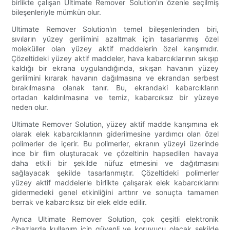
birlikte çalışan Ultimate Remover Solution'ın özenle seçilmiş
bileşenleriyle mümkün olur.
Ultimate Remover Solution'ın temel bileşenlerinden biri,
sıvıların yüzey gerilimini azaltmak için tasarlanmış özel
moleküller olan yüzey aktif maddelerin özel karışımıdır.
Çözeltideki yüzey aktif maddeler, hava kabarcıklarının sıkışıp
kaldığı bir ekrana uygulandığında, sıkışan havanın yüzey
gerilimini kırarak havanın dağılmasına ve ekrandan serbest
bırakılmasına olanak tanır. Bu, ekrandaki kabarcıkların
ortadan kaldırılmasına ve temiz, kabarcıksız bir yüzeye
neden olur.
Ultimate Remover Solution, yüzey aktif madde karışımına ek
olarak elek kabarcıklarının giderilmesine yardımcı olan özel
polimerler de içerir. Bu polimerler, ekranın yüzeyi üzerinde
ince bir film oluşturacak ve çözeltinin hapsedilen havaya
daha etkili bir şekilde nüfuz etmesini ve dağıtmasını
sağlayacak şekilde tasarlanmıştır. Çözeltideki polimerler
yüzey aktif maddelerle birlikte çalışarak elek kabarcıklarını
gidermedeki genel etkinliğini arttırır ve sonuçta tamamen
berrak ve kabarcıksız bir elek elde edilir.
Ayrıca Ultimate Remover Solution, çok çeşitli elektronik
cihazlarda kullanım için güvenli ve koruyucu olacak şekilde