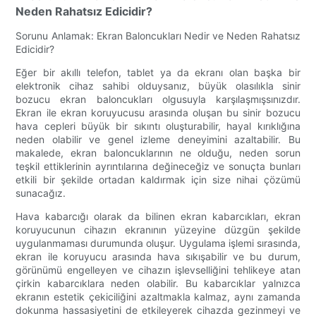
Neden Rahatsız Edicidir?
Sorunu Anlamak: Ekran Baloncukları Nedir ve Neden Rahatsız
Edicidir?
Eğer bir akıllı telefon, tablet ya da ekranı olan başka bir
elektronik cihaz sahibi olduysanız, büyük olasılıkla sinir
bozucu ekran baloncukları olgusuyla karşılaşmışsınızdır.
Ekran ile ekran koruyucusu arasında oluşan bu sinir bozucu
hava cepleri büyük bir sıkıntı oluşturabilir, hayal kırıklığına
neden olabilir ve genel izleme deneyimini azaltabilir. Bu
makalede, ekran baloncuklarının ne olduğu, neden sorun
teşkil ettiklerinin ayrıntılarına değineceğiz ve sonuçta bunları
etkili bir şekilde ortadan kaldırmak için size nihai çözümü
sunacağız.
Hava kabarcığı olarak da bilinen ekran kabarcıkları, ekran
koruyucunun cihazın ekranının yüzeyine düzgün şekilde
uygulanmaması durumunda oluşur. Uygulama işlemi sırasında,
ekran ile koruyucu arasında hava sıkışabilir ve bu durum,
görünümü engelleyen ve cihazın işlevselliğini tehlikeye atan
çirkin kabarcıklara neden olabilir. Bu kabarcıklar yalnızca
ekranın estetik çekiciliğini azaltmakla kalmaz, aynı zamanda
dokunma hassasiyetini de etkileyerek cihazda gezinmeyi ve