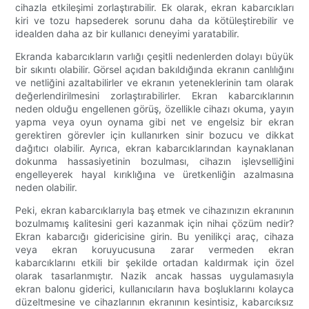
cihazla etkileşimi zorlaştırabilir. Ek olarak, ekran kabarcıkları
kiri ve tozu hapsederek sorunu daha da kötüleştirebilir ve
idealden daha az bir kullanıcı deneyimi yaratabilir.
Ekranda kabarcıkların varlığı çeşitli nedenlerden dolayı büyük
bir sıkıntı olabilir. Görsel açıdan bakıldığında ekranın canlılığını
ve netliğini azaltabilirler ve ekranın yeteneklerinin tam olarak
değerlendirilmesini zorlaştırabilirler. Ekran kabarcıklarının
neden olduğu engellenen görüş, özellikle cihazı okuma, yayın
yapma veya oyun oynama gibi net ve engelsiz bir ekran
gerektiren görevler için kullanırken sinir bozucu ve dikkat
dağıtıcı olabilir. Ayrıca, ekran kabarcıklarından kaynaklanan
dokunma hassasiyetinin bozulması, cihazın işlevselliğini
engelleyerek hayal kırıklığına ve üretkenliğin azalmasına
neden olabilir.
Peki, ekran kabarcıklarıyla baş etmek ve cihazınızın ekranının
bozulmamış kalitesini geri kazanmak için nihai çözüm nedir?
Ekran kabarcığı gidericisine girin. Bu yenilikçi araç, cihaza
veya ekran koruyucusuna zarar vermeden ekran
kabarcıklarını etkili bir şekilde ortadan kaldırmak için özel
olarak tasarlanmıştır. Nazik ancak hassas uygulamasıyla
ekran balonu giderici, kullanıcıların hava boşluklarını kolayca
düzeltmesine ve cihazlarının ekranının kesintisiz, kabarcıksız