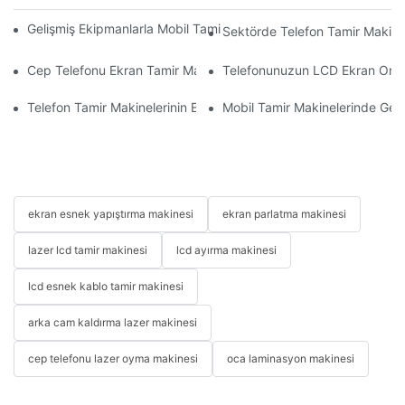
Gelişmiş Ekipmanlarla Mobil Tamir İş Akışınızı Nasıl İyileştirebilirs
Sektörde Telefon Tamir Makinel
Cep Telefonu Ekran Tamir Makineniz İçin Doğru Aksesuarları S
Telefonunuzun LCD Ekran Onarım 
Telefon Tamir Makinelerinin Ekran ve Batarya Değişiminde Kullan
Mobil Tamir Makinelerinde Geliş
ekran esnek yapıştırma makinesi
ekran parlatma makinesi
lazer lcd tamir makinesi
lcd ayırma makinesi
lcd esnek kablo tamir makinesi
arka cam kaldırma lazer makinesi
cep telefonu lazer oyma makinesi
oca laminasyon makinesi