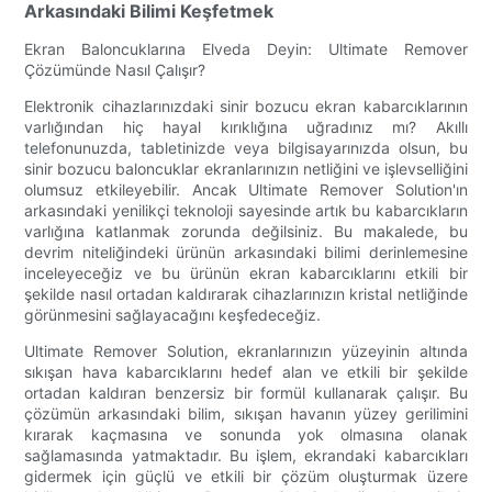
Arkasındaki Bilimi Keşfetmek
Ekran Baloncuklarına Elveda Deyin: Ultimate Remover
Çözümünde Nasıl Çalışır?
Elektronik cihazlarınızdaki sinir bozucu ekran kabarcıklarının
varlığından hiç hayal kırıklığına uğradınız mı? Akıllı
telefonunuzda, tabletinizde veya bilgisayarınızda olsun, bu
sinir bozucu baloncuklar ekranlarınızın netliğini ve işlevselliğini
olumsuz etkileyebilir. Ancak Ultimate Remover Solution'ın
arkasındaki yenilikçi teknoloji sayesinde artık bu kabarcıkların
varlığına katlanmak zorunda değilsiniz. Bu makalede, bu
devrim niteliğindeki ürünün arkasındaki bilimi derinlemesine
inceleyeceğiz ve bu ürünün ekran kabarcıklarını etkili bir
şekilde nasıl ortadan kaldırarak cihazlarınızın kristal netliğinde
görünmesini sağlayacağını keşfedeceğiz.
Ultimate Remover Solution, ekranlarınızın yüzeyinin altında
sıkışan hava kabarcıklarını hedef alan ve etkili bir şekilde
ortadan kaldıran benzersiz bir formül kullanarak çalışır. Bu
çözümün arkasındaki bilim, sıkışan havanın yüzey gerilimini
kırarak kaçmasına ve sonunda yok olmasına olanak
sağlamasında yatmaktadır. Bu işlem, ekrandaki kabarcıkları
gidermek için güçlü ve etkili bir çözüm oluşturmak üzere