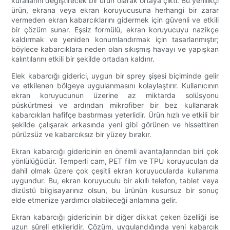
kurallarını değiştirecek bir ürün olarak ortaya çıktı. Bu yenilikçi
ürün, ekrana veya ekran koruyucusuna herhangi bir zarar
vermeden ekran kabarcıklarını gidermek için güvenli ve etkili
bir çözüm sunar. Eşsiz formülü, ekran koruyucuyu nazikçe
kaldırmak ve yeniden konumlandırmak için tasarlanmıştır;
böylece kabarcıklara neden olan sıkışmış havayı ve yapışkan
kalıntılarını etkili bir şekilde ortadan kaldırır.
Elek kabarcığı giderici, uygun bir sprey şişesi biçiminde gelir
ve etkilenen bölgeye uygulanmasını kolaylaştırır. Kullanıcının
ekran koruyucunun üzerine az miktarda solüsyonu
püskürtmesi ve ardından mikrofiber bir bez kullanarak
kabarcıkları hafifçe bastırması yeterlidir. Ürün hızlı ve etkili bir
şekilde çalışarak arkasında yeni gibi görünen ve hissettiren
pürüzsüz ve kabarcıksız bir yüzey bırakır.
Ekran kabarcığı gidericinin en önemli avantajlarından biri çok
yönlülüğüdür. Temperli cam, PET film ve TPU koruyucuları da
dahil olmak üzere çok çeşitli ekran koruyucularda kullanıma
uygundur. Bu, ekran koruyuculu bir akıllı telefon, tablet veya
dizüstü bilgisayarınız olsun, bu ürünün kusursuz bir sonuç
elde etmenize yardımcı olabileceği anlamına gelir.
Ekran kabarcığı gidericinin bir diğer dikkat çeken özelliği ise
uzun süreli etkileridir. Çözüm, uygulandığında yeni kabarcık