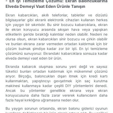
- En İyi Temizleme Çözümü: Ekran Baloncuklarına
Elveda Demeyi Vaat Eden Ürünle Tanışın
Ekran kabarcıkları, akıllı telefonlar, tabletler ve dizüstü
bilgisayarlar gibi ekranlı elektronik cihazları kullanan herkes
için yaygın bir sıkıntıdır. Bu sinir bozucu kabarcıklara, ekran
ile ekran koruyucu arasında sıkışan hava veya yapışkan
etiketlerin geride bıraktığı kalıntılar neden olabilir. Nedeni ne
olursa olsun, ekran kabarcıkları sinir bozucu ve çirkin olabilir
ve bunları ekrana zarar vermeden ortadan kaldırmak için bir
çözüm bulmak şimdiye kadar zor bir işti. En iyi temizleme
çözümünü sunuyoruz: Ekrandaki kabarcıklara sonsuza kadar
elveda demeyi vaat eden bir ürün.
Ekranda kabarcık oluşması sorunu yeni değil ve sayısız
tüketici bunları ortadan kaldırmak için mükemmel çözümü
arıyor. Birçoğu, baloncukları dışarı itmek için kredi kartı
kullanmaktan, yapıştırıcıyı gevşetmek için saç kurutma
makinesi kullanmaya kadar çeşitli DIY yöntemlerini denedi.
Ancak bu yöntemler genellikle ekrana veya ekran
koruyucusuna daha fazla zarar vererek kullanıcıların daha
fazla hayal kırıklığına uğramasına neden olur.
Bu yaygın sorunun ortasında, ekran balonu giderici oyunun