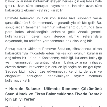
baloncuklarından kurtarmak isteyen herkes için erişilebilir hale
getirir. Uzun süreli sonuçları sayesinde kullanıcılar, uzun süre
kabarcıksız ekranın keyfini çıkarabilir.
Ultimate Remover Solution konusunda hâlâ şüpheniz varsa
şunu düşünün: Ürün memnuniyet garantisiyle birlikte gelir. Bu,
sonuçlardan tamamen memnun kalmamanız durumunda tam
para iadesi alabileceğiniz anlamına gelir. Ancak gerçek
kullanıcılardan gelen son derece olumlu referanslara
dayanarak, bu tekliften yararlanmanız pek olası değildir.
Sonuç olarak Ultimate Remover Solution, cihazlarında ekran
kabarcıklarıyla mücadele eden herkes için oyunun kurallarını
değiştiren bir üründür. Kanıtlanmış etkinliği, kullanım kolaylığı
ve memnuniyet garantisi, ekran baloncuklarına nihayet
elveda demek isteyenler için onu en iyi seçim haline getiriyor.
Sadece bizim sözümüze güvenmeyin, kendiniz deneyin ve
olağanüstü sonuçlarını deneyimleyen sayısız memnun
kullanıcıya katılın.
- Nerede Bulunur: Ultimate Remover Çözümünü
Satın Almak ve Ekran Baloncuklarına Elveda Demek
İçin En İyi Yerler