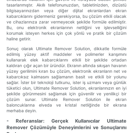
tasarlanmıştır. Akıllı telefonunuzdan, tabletinizden, dizüstü
bilgisayarınızdan veya diğer dijital ekranlardan ekran
kabarcıklarını gidermeniz gerekiyorsa, bu çözüm etkili olacak
ve cihazlarınıza zarar vermeyecek şekilde formüle edilmiştir.
Bu, onu elektronik ekranlarının netliğini ve işlevselliğini
korumak isteyen herkes için çok yönlü ve pratik bir çözüm
haline getirir.
Sonuç olarak Ultimate Remover Solution, dikkatle formüle
edilmiş yüzey aktif maddeler ve polimerler karışımını
kullanarak elek kabarcıklarını etkili bir şekilde ortadan
kaldıran çığır açan bir üründür. Ekranın altında sıkışan havanın
yüzey gerilimini kıran bu çözüm, elektronik ekranların net ve
kabarcıksız kalmasını sağlamanın basit ve etkili bir yolunu
sağlar. İster bir teknoloji tutkunu, ister iş uzmanı veya günlük
tüketici olun, Ultimate Remover Solution, ekranlarınızın en iyi
şekilde görünmesini sağlamak için güvenilir ve yenilikçi bir
çözüm sunar. Ultimate Remover Solution ile ekran
baloncuklarına elveda ve kristal netliğinde bir ekrana
merhaba deyin.
- Referanslar: Gerçek Kullanıcılar Ultimate
Remover Çözümüyle Deneyimlerini ve Sonuçlarını