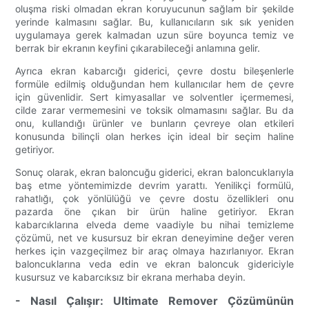
oluşma riski olmadan ekran koruyucunun sağlam bir şekilde
yerinde kalmasını sağlar. Bu, kullanıcıların sık sık yeniden
uygulamaya gerek kalmadan uzun süre boyunca temiz ve
berrak bir ekranın keyfini çıkarabileceği anlamına gelir.
Ayrıca ekran kabarcığı giderici, çevre dostu bileşenlerle
formüle edilmiş olduğundan hem kullanıcılar hem de çevre
için güvenlidir. Sert kimyasallar ve solventler içermemesi,
cilde zarar vermemesini ve toksik olmamasını sağlar. Bu da
onu, kullandığı ürünler ve bunların çevreye olan etkileri
konusunda bilinçli olan herkes için ideal bir seçim haline
getiriyor.
Sonuç olarak, ekran baloncuğu giderici, ekran baloncuklarıyla
baş etme yöntemimizde devrim yarattı. Yenilikçi formülü,
rahatlığı, çok yönlülüğü ve çevre dostu özellikleri onu
pazarda öne çıkan bir ürün haline getiriyor. Ekran
kabarcıklarına elveda deme vaadiyle bu nihai temizleme
çözümü, net ve kusursuz bir ekran deneyimine değer veren
herkes için vazgeçilmez bir araç olmaya hazırlanıyor. Ekran
baloncuklarına veda edin ve ekran baloncuk gidericiyle
kusursuz ve kabarcıksız bir ekrana merhaba deyin.
- Nasıl Çalışır: Ultimate Remover Çözümünün