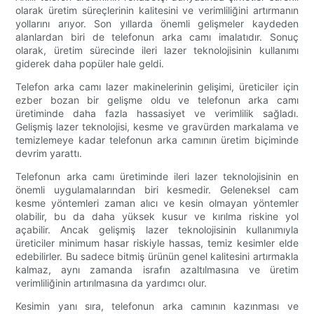
olarak üretim süreçlerinin kalitesini ve verimliliğini artırmanın
yollarını arıyor. Son yıllarda önemli gelişmeler kaydeden
alanlardan biri de telefonun arka camı imalatıdır. Sonuç
olarak, üretim sürecinde ileri lazer teknolojisinin kullanımı
giderek daha popüler hale geldi.
Telefon arka camı lazer makinelerinin gelişimi, üreticiler için
ezber bozan bir gelişme oldu ve telefonun arka camı
üretiminde daha fazla hassasiyet ve verimlilik sağladı.
Gelişmiş lazer teknolojisi, kesme ve gravürden markalama ve
temizlemeye kadar telefonun arka camının üretim biçiminde
devrim yarattı.
Telefonun arka camı üretiminde ileri lazer teknolojisinin en
önemli uygulamalarından biri kesmedir. Geleneksel cam
kesme yöntemleri zaman alıcı ve kesin olmayan yöntemler
olabilir, bu da daha yüksek kusur ve kırılma riskine yol
açabilir. Ancak gelişmiş lazer teknolojisinin kullanımıyla
üreticiler minimum hasar riskiyle hassas, temiz kesimler elde
edebilirler. Bu sadece bitmiş ürünün genel kalitesini artırmakla
kalmaz, aynı zamanda israfın azaltılmasına ve üretim
verimliliğinin artırılmasına da yardımcı olur.
Kesimin yanı sıra, telefonun arka camının kazınması ve