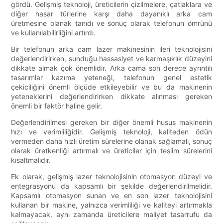
gördü. Gelişmiş teknoloji, üreticilerin çizilmelere, çatlaklara ve
diğer hasar türlerine karşı daha dayanıklı arka cam
üretmesine olanak tanıdı ve sonuç olarak telefonun ömrünü
ve kullanılabilirliğini artırdı.
Bir telefonun arka cam lazer makinesinin ileri teknolojisini
değerlendirirken, sunduğu hassasiyet ve karmaşıklık düzeyini
dikkate almak çok önemlidir. Arka cama son derece ayrıntılı
tasarımlar kazıma yeteneği, telefonun genel estetik
çekiciliğini önemli ölçüde etkileyebilir ve bu da makinenin
yeteneklerini değerlendirirken dikkate alınması gereken
önemli bir faktör haline gelir.
Değerlendirilmesi gereken bir diğer önemli husus makinenin
hızı ve verimliliğidir. Gelişmiş teknoloji, kaliteden ödün
vermeden daha hızlı üretim sürelerine olanak sağlamalı, sonuç
olarak üretkenliği artırmalı ve üreticiler için teslim sürelerini
kısaltmalıdır.
Ek olarak, gelişmiş lazer teknolojisinin otomasyon düzeyi ve
entegrasyonu da kapsamlı bir şekilde değerlendirilmelidir.
Kapsamlı otomasyon sunan ve en son lazer teknolojisini
kullanan bir makine, yalnızca verimliliği ve kaliteyi artırmakla
kalmayacak, aynı zamanda üreticilere maliyet tasarrufu da