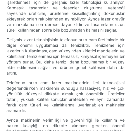
işaretlenmesi için de gelişmiş lazer teknolojisi kullanılıyor.
Karmaşık tasarımlar ve desenler oluşturma yeteneği
sayesinde üreticiler, ürünlerine kişiselleştirilmiş dokunuşlar
ekleyerek onları rakiplerinden ayırabiliyor. Ayrıca lazer gravür
ve markalama son derece dayanıklıdır ve tasarımların uzun
süreli kullanımdan sonra bile bozulmadan kalmasını sağlar.
Gelişmiş lazer teknolojisinin telefonun arka cam üretiminde bir
diğer önemli uygulaması da temizliktir. Temizleme için
lazerlerin kullanılması, cam yüzeyinden kirletici maddelerin ve
kalıntıların temizlenmesi için temassız, kimyasal içermeyen bir
yöntem sunar. Bu, daha temiz, daha bozulmamış bir yüzey
elde edilmesini sağlar ve ürünün genel kalitesini daha da
artırır.
Telefonun arka cam lazer makinelerinin ileri teknolojisini
değerlendirirken makinenin sunduğu hassasiyet, hız ve çok
yönlülük düzeyini dikkate almak çok önemlidir. Üreticiler
tutarlı, yüksek kaliteli sonuçlar üretebilen ve aynı zamanda
farklı cam türleri ve kalınlıklarına uyarlanabilen makineler
aramalıdır.
Ayrıca makinenin verimliliği ve güvenilirliği ile kullanım ve
bakım kolaylığı da dikkate alınması gereken önemli