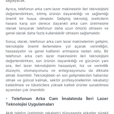
sağlayacak.
Ayrıca, telefonun arka camı lazer makinesinin ileri teknolojisini
değerlendirirken, bitmiş ürünün dayanıklılığı ve sağlamlığı
önemli bir husus olmalıdır. Gelişmiş teknoloji, üreticilerin
hasara karşı son derece dayanıklı arka cam üretmesine
olanak tanıyarak telefonun daha uzun ömürlü olmasını ve
genel olarak daha fazla kullanılabilir olmasını sağlamalıdır.
Sonuç olarak, telefonun arka cam lazer makinelerinin gelişimi,
teknolojide önemli ilerlemelere yol açarak verimliliğin,
hassasiyetin ve genel kalitenin artmasına neden oldu. Bir
telefonun arka cam lazer makinesinin ileri teknolojisini
değerlendirirken, son ürünün dayanıklılığı ve gücünün yanı
sıra, ileri lazer teknolojisinin hassasiyet, hız ve verimlilik
düzeyini, otomasyonunu ve entegrasyonunu da dikkate
almak önemlidir. Teknolojideki en son gelişmelerden haberdar
olmak ve güncel kalmak, sektör profesyonellerinin rekabetçi
kalabilmesi ve tüketicilere yüksek kaliteli ürünler sunabilmesi
açısından çok önemlidir.
- Telefonun Arka Cam İmalatında İleri Lazer
Teknolojisi Uygulamaları
Akıllı telefon üretiminin rekabetçi dünyasında şirketler sürekli