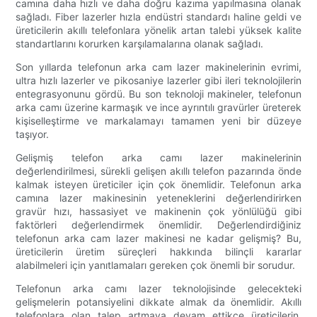
camına daha hızlı ve daha doğru kazıma yapılmasına olanak
sağladı. Fiber lazerler hızla endüstri standardı haline geldi ve
üreticilerin akıllı telefonlara yönelik artan talebi yüksek kalite
standartlarını korurken karşılamalarına olanak sağladı.
Son yıllarda telefonun arka cam lazer makinelerinin evrimi,
ultra hızlı lazerler ve pikosaniye lazerler gibi ileri teknolojilerin
entegrasyonunu gördü. Bu son teknoloji makineler, telefonun
arka camı üzerine karmaşık ve ince ayrıntılı gravürler üreterek
kişiselleştirme ve markalamayı tamamen yeni bir düzeye
taşıyor.
Gelişmiş telefon arka camı lazer makinelerinin
değerlendirilmesi, sürekli gelişen akıllı telefon pazarında önde
kalmak isteyen üreticiler için çok önemlidir. Telefonun arka
camına lazer makinesinin yeteneklerini değerlendirirken
gravür hızı, hassasiyet ve makinenin çok yönlülüğü gibi
faktörleri değerlendirmek önemlidir. Değerlendirdiğiniz
telefonun arka cam lazer makinesi ne kadar gelişmiş? Bu,
üreticilerin üretim süreçleri hakkında bilinçli kararlar
alabilmeleri için yanıtlamaları gereken çok önemli bir sorudur.
Telefonun arka camı lazer teknolojisinde gelecekteki
gelişmelerin potansiyelini dikkate almak da önemlidir. Akıllı
telefonlara olan talep artmaya devam ettikçe üreticilerin,