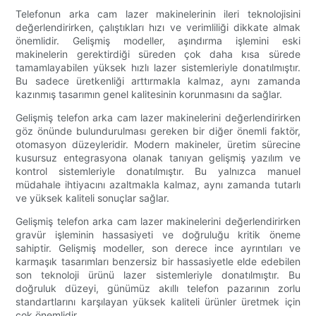
Telefonun arka cam lazer makinelerinin ileri teknolojisini
değerlendirirken, çalıştıkları hızı ve verimliliği dikkate almak
önemlidir. Gelişmiş modeller, aşındırma işlemini eski
makinelerin gerektirdiği süreden çok daha kısa sürede
tamamlayabilen yüksek hızlı lazer sistemleriyle donatılmıştır.
Bu sadece üretkenliği arttırmakla kalmaz, aynı zamanda
kazınmış tasarımın genel kalitesinin korunmasını da sağlar.
Gelişmiş telefon arka cam lazer makinelerini değerlendirirken
göz önünde bulundurulması gereken bir diğer önemli faktör,
otomasyon düzeyleridir. Modern makineler, üretim sürecine
kusursuz entegrasyona olanak tanıyan gelişmiş yazılım ve
kontrol sistemleriyle donatılmıştır. Bu yalnızca manuel
müdahale ihtiyacını azaltmakla kalmaz, aynı zamanda tutarlı
ve yüksek kaliteli sonuçlar sağlar.
Gelişmiş telefon arka cam lazer makinelerini değerlendirirken
gravür işleminin hassasiyeti ve doğruluğu kritik öneme
sahiptir. Gelişmiş modeller, son derece ince ayrıntıları ve
karmaşık tasarımları benzersiz bir hassasiyetle elde edebilen
son teknoloji ürünü lazer sistemleriyle donatılmıştır. Bu
doğruluk düzeyi, günümüz akıllı telefon pazarının zorlu
standartlarını karşılayan yüksek kaliteli ürünler üretmek için
çok önemlidir.