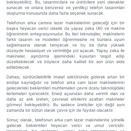
bekleyebiliriz. Bu, tasarımcılara ve üreticilere yeni olanaklar
sunacak ve onlara benzersiz ve yenilikçi telefon tasarımları
oluşturma konusunda daha fazla seçenek sunacak.
Telefonun arka camına lazer makinelerinin geleceği için bir
başka heyecan verici olasılık da yapay zeka (AI) ve makine
öğreniminin entegrasyonudur. Bu ileri teknolojiler, makinelerin
farklı tasarım ve modelleri öğrenmesine ve bunlara uyum
sağlamasına olanak tanıyacak ve bu da daha yüksek
düzeyde hassasiyet ve verimliliğe yol açacak. Yapay zeka ile
makineler, aşındırma işlemindeki kusurları tespit edip
düzeltebilecek ve böylece daha kaliteli bir son ürün elde
edilebilecek.
Dahası, sürdürülebilirlik imalat sektöründe giderek artan bir
endişe kaynağıdır ve telefon arka cam lazer makinelerinin
gelecekteki beklentileri muhtemelen çevre dostu teknolojideki
ilerlemeleri içerecektir. Enerji açısından daha verimli olan ve
daha az atık üreten, çevresel etkilerini azaltan makineler
görmeyi bekleyebiliriz. Bu sadece üreticiler için değil aynı
zamanda bir bütün olarak çevre için de faydalı olacaktır.
Sonuç olarak, telefonun arka cam lazer makinelerine yönelik
gelecek beklentileri heyecan verici ve umut vericidir.
Hassasiyet, hız, malzeme, yapay zeka entegrasyonu ve