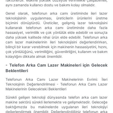
faktörlerdir. Makine yüksek düzeyde verimlilikle çalışabilmeli,
aynı zamanda kullanıcı dostu ve bakımı kolay olmalıdır.
Genel olarak, telefonun arka camı üretiminde ileri lazer
teknolojisinin uygulanması, üreticilerin ürünlerini üretme
biçimini dönüştürdü. Üreticiler, gelişmiş lazer teknolojisini
kullanarak telefonun arka camı üretiminde daha fazla
hassasiyet, verimlilik ve çok yönlülük elde edebilir ve sonuçta
daha yüksek kalitede nihai ürün elde edebilir. Telefonun arka
cam lazer makinelerinin ileri teknolojisini değerlendirirken,
bilinçli bir karar verebilmek için makinenin hassasiyetini, hızını,
çok yönlülüğünü, verimliliğini, güvenilirliğini, kullanım ve bakım
kolaylığını dikkate almak önemlidir.
- Telefon Arka Cam Lazer Makineleri için Gelecek
Beklentileri
Telefonun Arka Camı Lazer Makinelerinin Evrimi: İleri
Teknolojinin Değerlendirilmesi - Telefonun Arka Camı Lazer
Makinelerinin Gelecekteki Beklentileri
Sürekli gelişen teknoloji dünyasında telefon arka cam lazer
makine sektörü sürekli ilerlemekte ve gelişmektedir. Geleceğe
baktığımızda bu makinelerde uygulanan ileri teknolojiyi
değerlendirmek önemlidir. Değerlendirdiğiniz telefonun arka