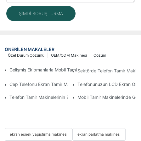
ŞIMDI SORUŞTURMA
ÖNERILEN MAKALELER
Özel Durum Çözümü
OEM/ODM Makinesi
Çözüm
Gelişmiş Ekipmanlarla Mobil Tamir İş Akışınızı Nasıl İyileştirebilirs
Sektörde Telefon Tamir Makinel
Cep Telefonu Ekran Tamir Makineniz İçin Doğru Aksesuarları S
Telefonunuzun LCD Ekran Onarım 
Telefon Tamir Makinelerinin Ekran ve Batarya Değişiminde Kullan
Mobil Tamir Makinelerinde Geliş
ekran esnek yapıştırma makinesi
ekran parlatma makinesi