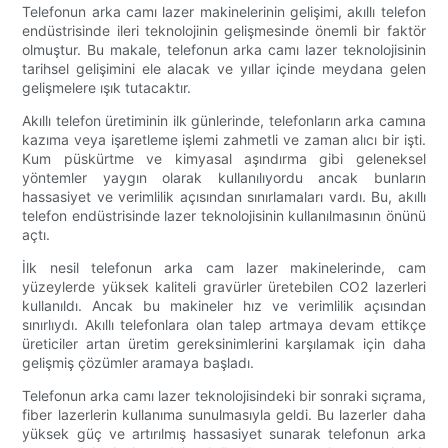
Telefonun arka camı lazer makinelerinin gelişimi, akıllı telefon
endüstrisinde ileri teknolojinin gelişmesinde önemli bir faktör
olmuştur. Bu makale, telefonun arka camı lazer teknolojisinin
tarihsel gelişimini ele alacak ve yıllar içinde meydana gelen
gelişmelere ışık tutacaktır.
Akıllı telefon üretiminin ilk günlerinde, telefonların arka camına
kazıma veya işaretleme işlemi zahmetli ve zaman alıcı bir işti.
Kum püskürtme ve kimyasal aşındırma gibi geleneksel
yöntemler yaygın olarak kullanılıyordu ancak bunların
hassasiyet ve verimlilik açısından sınırlamaları vardı. Bu, akıllı
telefon endüstrisinde lazer teknolojisinin kullanılmasının önünü
açtı.
İlk nesil telefonun arka cam lazer makinelerinde, cam
yüzeylerde yüksek kaliteli gravürler üretebilen CO2 lazerleri
kullanıldı. Ancak bu makineler hız ve verimlilik açısından
sınırlıydı. Akıllı telefonlara olan talep artmaya devam ettikçe
üreticiler artan üretim gereksinimlerini karşılamak için daha
gelişmiş çözümler aramaya başladı.
Telefonun arka camı lazer teknolojisindeki bir sonraki sıçrama,
fiber lazerlerin kullanıma sunulmasıyla geldi. Bu lazerler daha
yüksek güç ve artırılmış hassasiyet sunarak telefonun arka