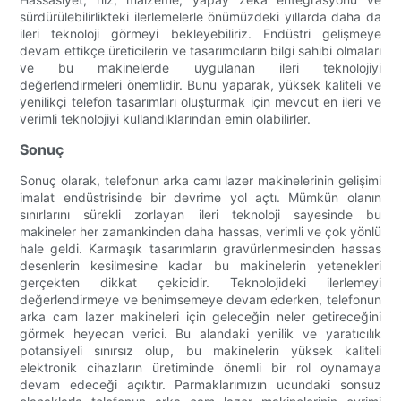
sürdürülebilirlikteki ilerlemelerle önümüzdeki yıllarda daha da
ileri teknoloji görmeyi bekleyebiliriz. Endüstri gelişmeye
devam ettikçe üreticilerin ve tasarımcıların bilgi sahibi olmaları
ve bu makinelerde uygulanan ileri teknolojiyi
değerlendirmeleri önemlidir. Bunu yaparak, yüksek kaliteli ve
yenilikçi telefon tasarımları oluşturmak için mevcut en ileri ve
verimli teknolojiyi kullandıklarından emin olabilirler.
Sonuç
Sonuç olarak, telefonun arka camı lazer makinelerinin gelişimi
imalat endüstrisinde bir devrime yol açtı. Mümkün olanın
sınırlarını sürekli zorlayan ileri teknoloji sayesinde bu
makineler her zamankinden daha hassas, verimli ve çok yönlü
hale geldi. Karmaşık tasarımların gravürlenmesinden hassas
desenlerin kesilmesine kadar bu makinelerin yetenekleri
gerçekten dikkat çekicidir. Teknolojideki ilerlemeyi
değerlendirmeye ve benimsemeye devam ederken, telefonun
arka cam lazer makineleri için geleceğin neler getireceğini
görmek heyecan verici. Bu alandaki yenilik ve yaratıcılık
potansiyeli sınırsız olup, bu makinelerin yüksek kaliteli
elektronik cihazların üretiminde önemli bir rol oynamaya
devam edeceği açıktır. Parmaklarımızın ucundaki sonsuz