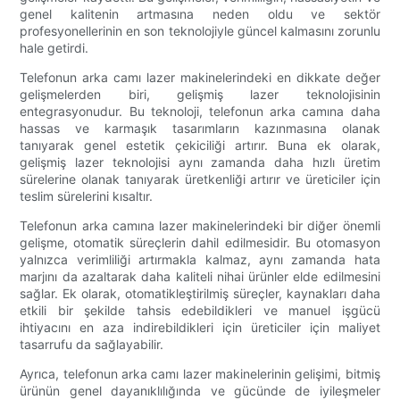
genel kalitenin artmasına neden oldu ve sektör
profesyonellerinin en son teknolojiyle güncel kalmasını zorunlu
hale getirdi.
Telefonun arka camı lazer makinelerindeki en dikkate değer
gelişmelerden biri, gelişmiş lazer teknolojisinin
entegrasyonudur. Bu teknoloji, telefonun arka camına daha
hassas ve karmaşık tasarımların kazınmasına olanak
tanıyarak genel estetik çekiciliği artırır. Buna ek olarak,
gelişmiş lazer teknolojisi aynı zamanda daha hızlı üretim
sürelerine olanak tanıyarak üretkenliği artırır ve üreticiler için
teslim sürelerini kısaltır.
Telefonun arka camına lazer makinelerindeki bir diğer önemli
gelişme, otomatik süreçlerin dahil edilmesidir. Bu otomasyon
yalnızca verimliliği artırmakla kalmaz, aynı zamanda hata
marjını da azaltarak daha kaliteli nihai ürünler elde edilmesini
sağlar. Ek olarak, otomatikleştirilmiş süreçler, kaynakları daha
etkili bir şekilde tahsis edebildikleri ve manuel işgücü
ihtiyacını en aza indirebildikleri için üreticiler için maliyet
tasarrufu da sağlayabilir.
Ayrıca, telefonun arka camı lazer makinelerinin gelişimi, bitmiş
ürünün genel dayanıklılığında ve gücünde de iyileşmeler