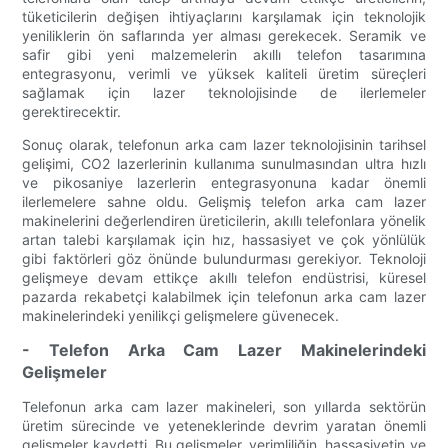
tüketicilerin değişen ihtiyaçlarını karşılamak için teknolojik
yeniliklerin ön saflarında yer alması gerekecek. Seramik ve
safir gibi yeni malzemelerin akıllı telefon tasarımına
entegrasyonu, verimli ve yüksek kaliteli üretim süreçleri
sağlamak için lazer teknolojisinde de ilerlemeler
gerektirecektir.
Sonuç olarak, telefonun arka cam lazer teknolojisinin tarihsel
gelişimi, CO2 lazerlerinin kullanıma sunulmasından ultra hızlı
ve pikosaniye lazerlerin entegrasyonuna kadar önemli
ilerlemelere sahne oldu. Gelişmiş telefon arka cam lazer
makinelerini değerlendiren üreticilerin, akıllı telefonlara yönelik
artan talebi karşılamak için hız, hassasiyet ve çok yönlülük
gibi faktörleri göz önünde bulundurması gerekiyor. Teknoloji
gelişmeye devam ettikçe akıllı telefon endüstrisi, küresel
pazarda rekabetçi kalabilmek için telefonun arka cam lazer
makinelerindeki yenilikçi gelişmelere güvenecek.
- Telefon Arka Cam Lazer Makinelerindeki
Gelişmeler
Telefonun arka cam lazer makineleri, son yıllarda sektörün
üretim sürecinde ve yeteneklerinde devrim yaratan önemli
gelişmeler kaydetti. Bu gelişmeler, verimliliğin, hassasiyetin ve