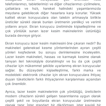
telefonlarımızı, tabletlerimizi ve diğer cihazlarımızı çizilmelere,
çatlaklara ve hızlı, hareket halindeki yaşamlarımızda
meydana gelebilecek diğer hasarlara karşı korurlar. Yüksek
kaliteli ekran koruyuculara olan talebin artmasıyla birlikte
üreticiler sürekli olarak bunları üretmenin yenilikçi ve verimli
yollarını arıyor. Ekran koruyucu üretiminde kişiselleştirme ve
çok yönlülük sunan lazer kesim makinelerinin üstünlüğü
burada devreye giriyor.
Ekran koruyucu lazer kesim makinesini öne çıkaran nedir? Bu
makineleri geleneksel kesme yöntemlerinden ayıran çeşitli
yönleri keşfederek bu soruyu derinlemesine inceleyelim.
Lazer kesim makineleri, hassas ve karmaşık kesime olanak
tanıyan ileri teknolojiyle donatılmıştır ve bu da çok çeşitli
cihazlar için mükemmel şekilde uyarlanmış ekran koruyucular
sağlar. Bu düzeydeki kişiselleştirme, farklı marka ve
modeldeki elektronik cihazlar için ekran koruyuculara ihtiyaç
duyan tüketicilerin farklı ihtiyaçlarının karşılanması açısından
çok önemlidir.
Ayrıca, lazer kesim makinelerinin çok yönlülüğü, üreticilerin
modern cihazların sürekli gelişen tasarımlarına uygun olarak
çeşitli şekil ve boyutlarda ekran koruyucular üretmesine
olanak tanır. İster standart bir dikdörtgen, ister kavisli bir