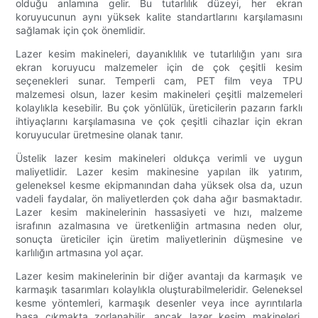
olduğu anlamına gelir. Bu tutarlılık düzeyi, her ekran
koruyucunun aynı yüksek kalite standartlarını karşılamasını
sağlamak için çok önemlidir.
Lazer kesim makineleri, dayanıklılık ve tutarlılığın yanı sıra
ekran koruyucu malzemeler için de çok çeşitli kesim
seçenekleri sunar. Temperli cam, PET film veya TPU
malzemesi olsun, lazer kesim makineleri çeşitli malzemeleri
kolaylıkla kesebilir. Bu çok yönlülük, üreticilerin pazarın farklı
ihtiyaçlarını karşılamasına ve çok çeşitli cihazlar için ekran
koruyucular üretmesine olanak tanır.
Üstelik lazer kesim makineleri oldukça verimli ve uygun
maliyetlidir. Lazer kesim makinesine yapılan ilk yatırım,
geleneksel kesme ekipmanından daha yüksek olsa da, uzun
vadeli faydalar, ön maliyetlerden çok daha ağır basmaktadır.
Lazer kesim makinelerinin hassasiyeti ve hızı, malzeme
israfının azalmasına ve üretkenliğin artmasına neden olur,
sonuçta üreticiler için üretim maliyetlerinin düşmesine ve
karlılığın artmasına yol açar.
Lazer kesim makinelerinin bir diğer avantajı da karmaşık ve
karmaşık tasarımları kolaylıkla oluşturabilmeleridir. Geleneksel
kesme yöntemleri, karmaşık desenler veya ince ayrıntılarla
başa çıkmakta zorlanabilir, ancak lazer kesim makineleri,