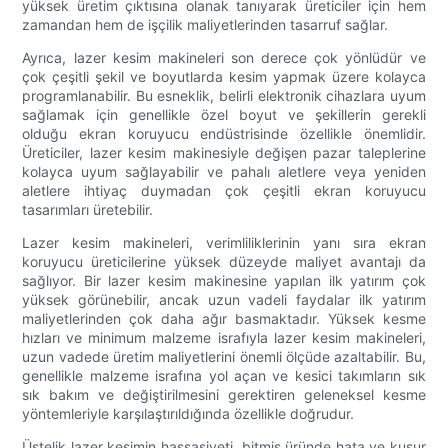
yüksek üretim çıktısına olanak tanıyarak üreticiler için hem
zamandan hem de işçilik maliyetlerinden tasarruf sağlar.
Ayrıca, lazer kesim makineleri son derece çok yönlüdür ve
çok çeşitli şekil ve boyutlarda kesim yapmak üzere kolayca
programlanabilir. Bu esneklik, belirli elektronik cihazlara uyum
sağlamak için genellikle özel boyut ve şekillerin gerekli
olduğu ekran koruyucu endüstrisinde özellikle önemlidir.
Üreticiler, lazer kesim makinesiyle değişen pazar taleplerine
kolayca uyum sağlayabilir ve pahalı aletlere veya yeniden
aletlere ihtiyaç duymadan çok çeşitli ekran koruyucu
tasarımları üretebilir.
Lazer kesim makineleri, verimliliklerinin yanı sıra ekran
koruyucu üreticilerine yüksek düzeyde maliyet avantajı da
sağlıyor. Bir lazer kesim makinesine yapılan ilk yatırım çok
yüksek görünebilir, ancak uzun vadeli faydalar ilk yatırım
maliyetlerinden çok daha ağır basmaktadır. Yüksek kesme
hızları ve minimum malzeme israfıyla lazer kesim makineleri,
uzun vadede üretim maliyetlerini önemli ölçüde azaltabilir. Bu,
genellikle malzeme israfına yol açan ve kesici takımların sık
sık bakım ve değiştirilmesini gerektiren geleneksel kesme
yöntemleriyle karşılaştırıldığında özellikle doğrudur.
Üstelik lazer kesimin hassasiyeti, bitmiş üründe hata ve kusur