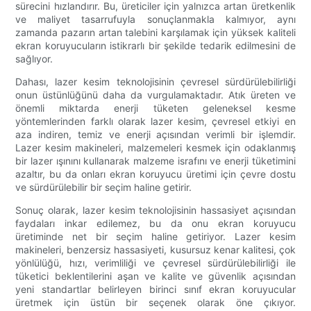
sürecini hızlandırır. Bu, üreticiler için yalnızca artan üretkenlik
ve maliyet tasarrufuyla sonuçlanmakla kalmıyor, aynı
zamanda pazarın artan talebini karşılamak için yüksek kaliteli
ekran koruyucuların istikrarlı bir şekilde tedarik edilmesini de
sağlıyor.
Dahası, lazer kesim teknolojisinin çevresel sürdürülebilirliği
onun üstünlüğünü daha da vurgulamaktadır. Atık üreten ve
önemli miktarda enerji tüketen geleneksel kesme
yöntemlerinden farklı olarak lazer kesim, çevresel etkiyi en
aza indiren, temiz ve enerji açısından verimli bir işlemdir.
Lazer kesim makineleri, malzemeleri kesmek için odaklanmış
bir lazer ışınını kullanarak malzeme israfını ve enerji tüketimini
azaltır, bu da onları ekran koruyucu üretimi için çevre dostu
ve sürdürülebilir bir seçim haline getirir.
Sonuç olarak, lazer kesim teknolojisinin hassasiyet açısından
faydaları inkar edilemez, bu da onu ekran koruyucu
üretiminde net bir seçim haline getiriyor. Lazer kesim
makineleri, benzersiz hassasiyeti, kusursuz kenar kalitesi, çok
yönlülüğü, hızı, verimliliği ve çevresel sürdürülebilirliği ile
tüketici beklentilerini aşan ve kalite ve güvenlik açısından
yeni standartlar belirleyen birinci sınıf ekran koruyucular
üretmek için üstün bir seçenek olarak öne çıkıyor.