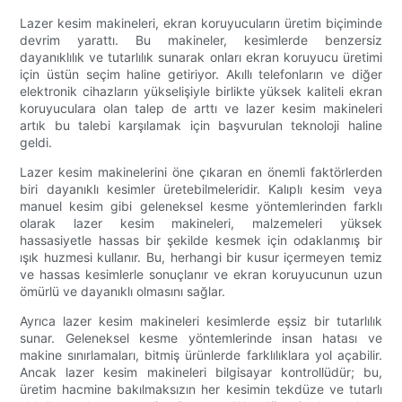
Lazer kesim makineleri, ekran koruyucuların üretim biçiminde
devrim yarattı. Bu makineler, kesimlerde benzersiz
dayanıklılık ve tutarlılık sunarak onları ekran koruyucu üretimi
için üstün seçim haline getiriyor. Akıllı telefonların ve diğer
elektronik cihazların yükselişiyle birlikte yüksek kaliteli ekran
koruyuculara olan talep de arttı ve lazer kesim makineleri
artık bu talebi karşılamak için başvurulan teknoloji haline
geldi.
Lazer kesim makinelerini öne çıkaran en önemli faktörlerden
biri dayanıklı kesimler üretebilmeleridir. Kalıplı kesim veya
manuel kesim gibi geleneksel kesme yöntemlerinden farklı
olarak lazer kesim makineleri, malzemeleri yüksek
hassasiyetle hassas bir şekilde kesmek için odaklanmış bir
ışık huzmesi kullanır. Bu, herhangi bir kusur içermeyen temiz
ve hassas kesimlerle sonuçlanır ve ekran koruyucunun uzun
ömürlü ve dayanıklı olmasını sağlar.
Ayrıca lazer kesim makineleri kesimlerde eşsiz bir tutarlılık
sunar. Geleneksel kesme yöntemlerinde insan hatası ve
makine sınırlamaları, bitmiş ürünlerde farklılıklara yol açabilir.
Ancak lazer kesim makineleri bilgisayar kontrollüdür; bu,
üretim hacmine bakılmaksızın her kesimin tekdüze ve tutarlı