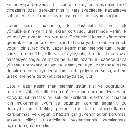
kenar veya benzersiz bir kontur olsun, bu makineler farklı
cihazların özel gereksinimlerini karşılayabilecek kapasiteye
sahiptir ve her ekran koruyucuya mükemmel uyum sağlar.
Lazer kesim makineleri, kişiselleştirilebilirlik ve çok
yönlülüklerinin yanı sıra, ekran koruyucu üretiminde verimlilik
ve maliyet avantajı da sunuyor. Geleneksel kesme yöntemleri
genellikle zaman alıcı ve insan hatasına yatkın olabilen emek
yoğun bir süreç içerir. Lazer kesim makineleriyle tüm üretim
süreci otomatikleştirilir ve kolaylaştırılır, bu da daha fazla
hassasiyet sağlar ve malzeme israfını azaltır. Bu sadece daha
yüksek üretkenlik anlamına gelmiyor, aynı zamanda daha
düşük üretim maliyetleri anlamına da geliyor ve sonuçta hem
üreticilere hem de tüketicilere fayda sağlıyor.
Üstelik lazer kesim makinelerinin üstün hızı ve doğruluğu,
tutarlı ve yüksek kaliteli son ürüne katkıda bulunur. Her ekran
koruyucusu hassas bir şekilde kesilerek elektronik cihazlar
için mükemmel uyum ve optimum koruma sağlanır. Bu
düzeyde bir tutarlılık, pazarın katı kalite standartlarının
karşılanması ve değerli cihazları için güvenilir ekran koruması
arayan bilinçli tüketicilerin beklentilerinin karşılanması
açısından çok önemlidir.