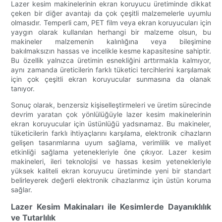
Lazer kesim makinelerinin ekran koruyucu üretiminde dikkat
çeken bir diğer avantajı da çok çeşitli malzemelerle uyumlu
olmasıdır. Temperli cam, PET film veya ekran koruyucuları için
yaygın olarak kullanılan herhangi bir malzeme olsun, bu
makineler malzemenin kalınlığına veya bileşimine
bakılmaksızın hassas ve incelikle kesme kapasitesine sahiptir.
Bu özellik yalnızca üretimin esnekliğini arttırmakla kalmıyor,
aynı zamanda üreticilerin farklı tüketici tercihlerini karşılamak
için çok çeşitli ekran koruyucular sunmasına da olanak
tanıyor.
Sonuç olarak, benzersiz kişiselleştirmeleri ve üretim sürecinde
devrim yaratan çok yönlülüğüyle lazer kesim makinelerinin
ekran koruyucular için üstünlüğü yadsınamaz. Bu makineler,
tüketicilerin farklı ihtiyaçlarını karşılama, elektronik cihazların
gelişen tasarımlarına uyum sağlama, verimlilik ve maliyet
etkinliği sağlama yetenekleriyle öne çıkıyor. Lazer kesim
makineleri, ileri teknolojisi ve hassas kesim yetenekleriyle
yüksek kaliteli ekran koruyucu üretiminde yeni bir standart
belirleyerek değerli elektronik cihazlarımız için üstün koruma
sağlar.
Lazer Kesim Makinaları ile Kesimlerde Dayanıklılık
ve Tutarlılık