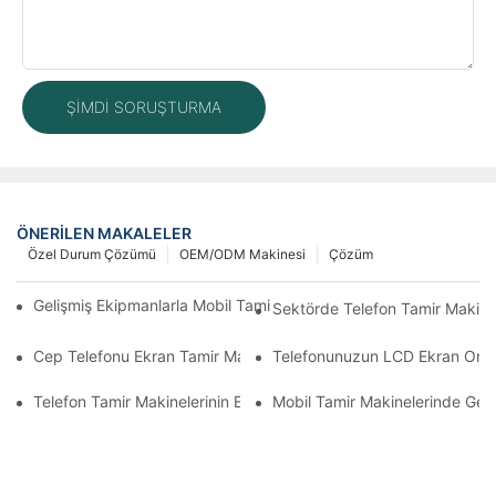
ŞIMDI SORUŞTURMA
ÖNERILEN MAKALELER
Özel Durum Çözümü
OEM/ODM Makinesi
Çözüm
Gelişmiş Ekipmanlarla Mobil Tamir İş Akışınızı Nasıl İyileştirebilirs
Sektörde Telefon Tamir Makinel
Cep Telefonu Ekran Tamir Makineniz İçin Doğru Aksesuarları S
Telefonunuzun LCD Ekran Onarım 
Telefon Tamir Makinelerinin Ekran ve Batarya Değişiminde Kullan
Mobil Tamir Makinelerinde Geliş