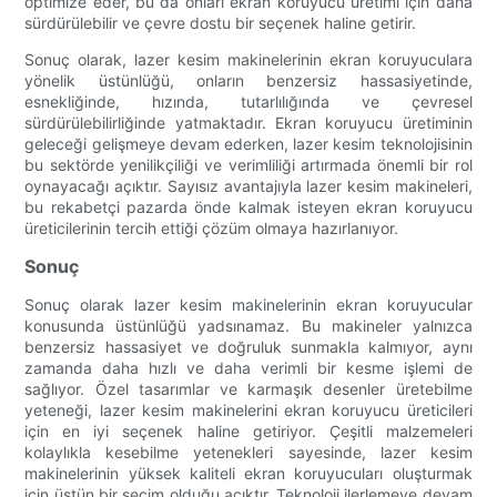
optimize eder, bu da onları ekran koruyucu üretimi için daha
sürdürülebilir ve çevre dostu bir seçenek haline getirir.
Sonuç olarak, lazer kesim makinelerinin ekran koruyuculara
yönelik üstünlüğü, onların benzersiz hassasiyetinde,
esnekliğinde, hızında, tutarlılığında ve çevresel
sürdürülebilirliğinde yatmaktadır. Ekran koruyucu üretiminin
geleceği gelişmeye devam ederken, lazer kesim teknolojisinin
bu sektörde yenilikçiliği ve verimliliği artırmada önemli bir rol
oynayacağı açıktır. Sayısız avantajıyla lazer kesim makineleri,
bu rekabetçi pazarda önde kalmak isteyen ekran koruyucu
üreticilerinin tercih ettiği çözüm olmaya hazırlanıyor.
Sonuç
Sonuç olarak lazer kesim makinelerinin ekran koruyucular
konusunda üstünlüğü yadsınamaz. Bu makineler yalnızca
benzersiz hassasiyet ve doğruluk sunmakla kalmıyor, aynı
zamanda daha hızlı ve daha verimli bir kesme işlemi de
sağlıyor. Özel tasarımlar ve karmaşık desenler üretebilme
yeteneği, lazer kesim makinelerini ekran koruyucu üreticileri
için en iyi seçenek haline getiriyor. Çeşitli malzemeleri
kolaylıkla kesebilme yetenekleri sayesinde, lazer kesim
makinelerinin yüksek kaliteli ekran koruyucuları oluşturmak
için üstün bir seçim olduğu açıktır. Teknoloji ilerlemeye devam