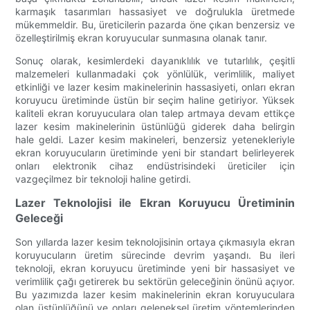
karmaşık tasarımları hassasiyet ve doğrulukla üretmede
mükemmeldir. Bu, üreticilerin pazarda öne çıkan benzersiz ve
özelleştirilmiş ekran koruyucular sunmasına olanak tanır.
Sonuç olarak, kesimlerdeki dayanıklılık ve tutarlılık, çeşitli
malzemeleri kullanmadaki çok yönlülük, verimlilik, maliyet
etkinliği ve lazer kesim makinelerinin hassasiyeti, onları ekran
koruyucu üretiminde üstün bir seçim haline getiriyor. Yüksek
kaliteli ekran koruyuculara olan talep artmaya devam ettikçe
lazer kesim makinelerinin üstünlüğü giderek daha belirgin
hale geldi. Lazer kesim makineleri, benzersiz yetenekleriyle
ekran koruyucuların üretiminde yeni bir standart belirleyerek
onları elektronik cihaz endüstrisindeki üreticiler için
vazgeçilmez bir teknoloji haline getirdi.
Lazer Teknolojisi ile Ekran Koruyucu Üretiminin
Geleceği
Son yıllarda lazer kesim teknolojisinin ortaya çıkmasıyla ekran
koruyucuların üretim sürecinde devrim yaşandı. Bu ileri
teknoloji, ekran koruyucu üretiminde yeni bir hassasiyet ve
verimlilik çağı getirerek bu sektörün geleceğinin önünü açıyor.
Bu yazımızda lazer kesim makinelerinin ekran koruyuculara
olan üstünlüğünü ve onları geleneksel üretim yöntemlerinden