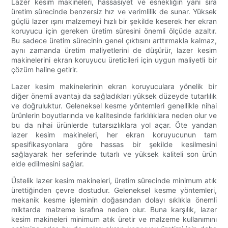
Lazer kesim makineleri, hassasiyet ve esnekliğin yanı sıra
üretim sürecinde benzersiz hız ve verimlilik de sunar. Yüksek
güçlü lazer ışını malzemeyi hızlı bir şekilde keserek her ekran
koruyucu için gereken üretim süresini önemli ölçüde azaltır.
Bu sadece üretim sürecinin genel çıktısını arttırmakla kalmaz,
aynı zamanda üretim maliyetlerini de düşürür, lazer kesim
makinelerini ekran koruyucu üreticileri için uygun maliyetli bir
çözüm haline getirir.
Lazer kesim makinelerinin ekran koruyuculara yönelik bir
diğer önemli avantajı da sağladıkları yüksek düzeyde tutarlılık
ve doğruluktur. Geleneksel kesme yöntemleri genellikle nihai
ürünlerin boyutlarında ve kalitesinde farklılıklara neden olur ve
bu da nihai ürünlerde tutarsızlıklara yol açar. Öte yandan
lazer kesim makineleri, her ekran koruyucunun tam
spesifikasyonlara göre hassas bir şekilde kesilmesini
sağlayarak her seferinde tutarlı ve yüksek kaliteli son ürün
elde edilmesini sağlar.
Üstelik lazer kesim makineleri, üretim sürecinde minimum atık
ürettiğinden çevre dostudur. Geleneksel kesme yöntemleri,
mekanik kesme işleminin doğasından dolayı sıklıkla önemli
miktarda malzeme israfına neden olur. Buna karşılık, lazer
kesim makineleri minimum atık üretir ve malzeme kullanımını