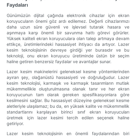
Faydaları
Günümüzün dijital çağında elektronik cihazlar için ekran
koruyucuların önemi göz ardı edilemez. Değerli cihazlarımızı
daha uzun süre güvenli ve işlevsel tutarak hasara ve
aşınmaya karşı önemli bir savunma hattı görevi görürler.
Yüksek kaliteli ekran koruyuculara olan talep artmaya devam
ettikçe, üretimlerindeki hassasiyet ihtiyacı da artıyor. Lazer
kesim teknolojisinin devreye girdiği yer burasıdır ve bu
teknoloji, onu ekran koruyucu üretiminde üstün bir seçim
haline getiren benzersiz faydalar ve avantajlar sunar.
Lazer kesim makinelerini geleneksel kesme yöntemlerinden
ayıran şey, olağanüstü hassasiyeti ve doğruluğudur. Lazer
kesim teknolojisi, karmaşık ve karmaşık tasarımların mutlak
mükemmellikle oluşturulmasına olanak tanır ve her ekran
koruyucunun tam olarak gereken spesifikasyonlara göre
kesilmesini sağlar. Bu hassasiyet düzeyine geleneksel kesme
aletleriyle ulaşılamaz; bu da, en yüksek kalite ve mükemmellik
standartlarını karşılayan birinci sınıf ekran koruyucuları
üretmek için lazer kesimi tercih edilen seçenek haline
getiriyor.
Lazer kesim teknolojisinin en önemli faydalarından biri