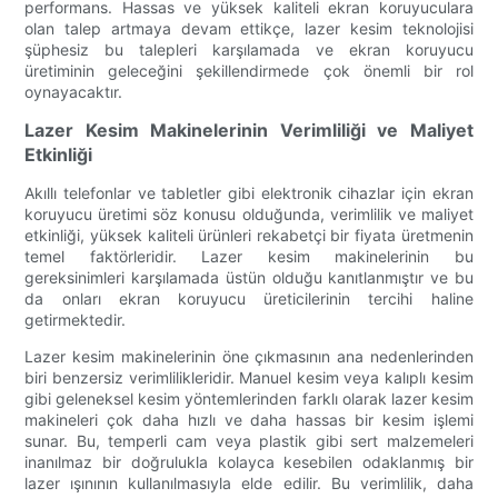
performans. Hassas ve yüksek kaliteli ekran koruyuculara
olan talep artmaya devam ettikçe, lazer kesim teknolojisi
şüphesiz bu talepleri karşılamada ve ekran koruyucu
üretiminin geleceğini şekillendirmede çok önemli bir rol
oynayacaktır.
Lazer Kesim Makinelerinin Verimliliği ve Maliyet
Etkinliği
Akıllı telefonlar ve tabletler gibi elektronik cihazlar için ekran
koruyucu üretimi söz konusu olduğunda, verimlilik ve maliyet
etkinliği, yüksek kaliteli ürünleri rekabetçi bir fiyata üretmenin
temel faktörleridir. Lazer kesim makinelerinin bu
gereksinimleri karşılamada üstün olduğu kanıtlanmıştır ve bu
da onları ekran koruyucu üreticilerinin tercihi haline
getirmektedir.
Lazer kesim makinelerinin öne çıkmasının ana nedenlerinden
biri benzersiz verimlilikleridir. Manuel kesim veya kalıplı kesim
gibi geleneksel kesim yöntemlerinden farklı olarak lazer kesim
makineleri çok daha hızlı ve daha hassas bir kesim işlemi
sunar. Bu, temperli cam veya plastik gibi sert malzemeleri
inanılmaz bir doğrulukla kolayca kesebilen odaklanmış bir
lazer ışınının kullanılmasıyla elde edilir. Bu verimlilik, daha