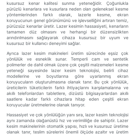
kusursuz kenar kalitesi sunma yeteneğidir. Çoğunlukla
pürüzlü kenarlara ve kusurlara neden olan geleneksel kesme
yöntemlerinden farklı olarak, lazerle kesme, ekran
koruyucunun genel görünümünü ve işlevselliğini artıran temiz,
pürüzsüz kenarlar üretir. Lazer kesimin hassasiyeti, kenarların
tamamen düz olmasını ve herhangi bir düzensizlikten
arındırılmasını sağlayarak cihaza kusursuz bir uyum ve
kusursuz bir kullanıcı deneyimi sağlar.
Ayrıca lazer kesim makineleri üretim sürecinde eşsiz çok
yönlülük ve esneklik sunar. Temperli cam ve sentetik
polimerler de dahil olmak üzere çok çeşitli malzemeleri kesme
yeteneği sayesinde lazer kesim teknolojisi, belirli cihaz
modellerine ve boyutlarına göre uyarlanmış ekran
koruyucuların oluşturulmasına olanak tanır. Bu çok yönlülük,
üreticilerin tüketicilerin farklı ihtiyaçlarını karşılamalarına ve
akıllı telefonlardan tabletlere, dizüstü bilgisayarlardan akıllı
saatlere kadar farklı cihazlara hitap eden çeşitli ekran
koruyucular üretmelerine olanak tanıyor.
Hassasiyet ve çok yönlülüğün yanı sıra, lazer kesim teknolojisi
aynı zamanda olağanüstü hız ve verimliliğe de sahiptir. Lazer
kesim makinelerinin otomatik yapısı, hızlı ve kusursuz üretime
olanak tanır, teslim sürelerini önemli ölçüde azaltır ve üretim