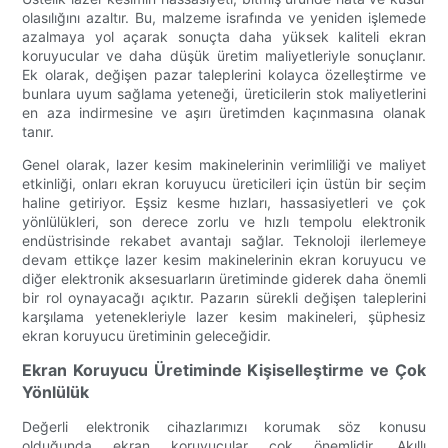
olasılığını azaltır. Bu, malzeme israfında ve yeniden işlemede
azalmaya yol açarak sonuçta daha yüksek kaliteli ekran
koruyucular ve daha düşük üretim maliyetleriyle sonuçlanır.
Ek olarak, değişen pazar taleplerini kolayca özelleştirme ve
bunlara uyum sağlama yeteneği, üreticilerin stok maliyetlerini
en aza indirmesine ve aşırı üretimden kaçınmasına olanak
tanır.
Genel olarak, lazer kesim makinelerinin verimliliği ve maliyet
etkinliği, onları ekran koruyucu üreticileri için üstün bir seçim
haline getiriyor. Eşsiz kesme hızları, hassasiyetleri ve çok
yönlülükleri, son derece zorlu ve hızlı tempolu elektronik
endüstrisinde rekabet avantajı sağlar. Teknoloji ilerlemeye
devam ettikçe lazer kesim makinelerinin ekran koruyucu ve
diğer elektronik aksesuarların üretiminde giderek daha önemli
bir rol oynayacağı açıktır. Pazarın sürekli değişen taleplerini
karşılama yetenekleriyle lazer kesim makineleri, şüphesiz
ekran koruyucu üretiminin geleceğidir.
Ekran Koruyucu Üretiminde Kişiselleştirme ve Çok
Yönlülük
Değerli elektronik cihazlarımızı korumak söz konusu
olduğunda ekran koruyucular çok önemlidir. Akıllı