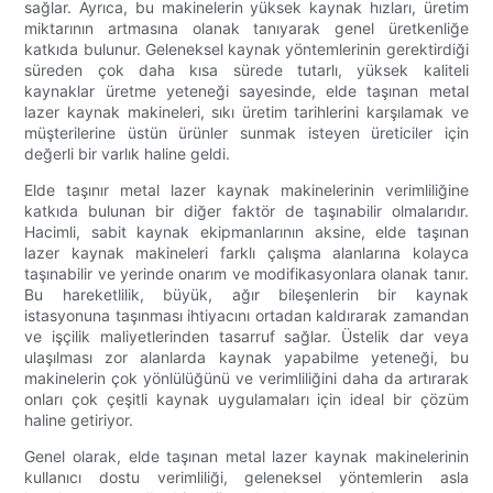
sağlar. Ayrıca, bu makinelerin yüksek kaynak hızları, üretim
miktarının artmasına olanak tanıyarak genel üretkenliğe
katkıda bulunur. Geleneksel kaynak yöntemlerinin gerektirdiği
süreden çok daha kısa sürede tutarlı, yüksek kaliteli
kaynaklar üretme yeteneği sayesinde, elde taşınan metal
lazer kaynak makineleri, sıkı üretim tarihlerini karşılamak ve
müşterilerine üstün ürünler sunmak isteyen üreticiler için
değerli bir varlık haline geldi.
Elde taşınır metal lazer kaynak makinelerinin verimliliğine
katkıda bulunan bir diğer faktör de taşınabilir olmalarıdır.
Hacimli, sabit kaynak ekipmanlarının aksine, elde taşınan
lazer kaynak makineleri farklı çalışma alanlarına kolayca
taşınabilir ve yerinde onarım ve modifikasyonlara olanak tanır.
Bu hareketlilik, büyük, ağır bileşenlerin bir kaynak
istasyonuna taşınması ihtiyacını ortadan kaldırarak zamandan
ve işçilik maliyetlerinden tasarruf sağlar. Üstelik dar veya
ulaşılması zor alanlarda kaynak yapabilme yeteneği, bu
makinelerin çok yönlülüğünü ve verimliliğini daha da artırarak
onları çok çeşitli kaynak uygulamaları için ideal bir çözüm
haline getiriyor.
Genel olarak, elde taşınan metal lazer kaynak makinelerinin
kullanıcı dostu verimliliği, geleneksel yöntemlerin asla