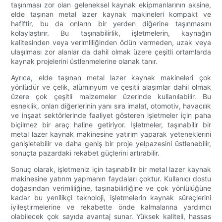
taşınması zor olan geleneksel kaynak ekipmanlarının aksine,
elde taşınan metal lazer kaynak makineleri kompakt ve
hafiftir, bu da onların bir yerden diğerine taşınmasını
kolaylaştırır. Bu taşınabilirlik, işletmelerin, kaynağın
kalitesinden veya verimliliğinden ödün vermeden, uzak veya
ulaşılması zor alanlar da dahil olmak üzere çeşitli ortamlarda
kaynak projelerini üstlenmelerine olanak tanır.
Ayrıca, elde taşınan metal lazer kaynak makineleri çok
yönlüdür ve çelik, alüminyum ve çeşitli alaşımlar dahil olmak
üzere çok çeşitli malzemeler üzerinde kullanılabilir. Bu
esneklik, onları diğerlerinin yanı sıra imalat, otomotiv, havacılık
ve inşaat sektörlerinde faaliyet gösteren işletmeler için paha
biçilmez bir araç haline getiriyor. İşletmeler, taşınabilir bir
metal lazer kaynak makinesine yatırım yaparak yeteneklerini
genişletebilir ve daha geniş bir proje yelpazesini üstlenebilir,
sonuçta pazardaki rekabet güçlerini artırabilir.
Sonuç olarak, işletmeniz için taşınabilir bir metal lazer kaynak
makinesine yatırım yapmanın faydaları çoktur. Kullanıcı dostu
doğasından verimliliğine, taşınabilirliğine ve çok yönlülüğüne
kadar bu yenilikçi teknoloji, işletmelerin kaynak süreçlerini
iyileştirmelerine ve rekabette önde kalmalarına yardımcı
olabilecek çok sayıda avantaj sunar. Yüksek kaliteli, hassas