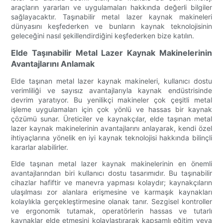
araçların yararları ve uygulamaları hakkında değerli bilgiler
sağlayacaktır. Taşınabilir metal lazer kaynak makineleri
dünyasını keşfederken ve bunların kaynak teknolojisinin
geleceğini nasıl şekillendirdiğini keşfederken bize katılın.
Elde Taşınabilir Metal Lazer Kaynak Makinelerinin
Avantajlarını Anlamak
Elde taşınan metal lazer kaynak makineleri, kullanıcı dostu
verimliliği ve sayısız avantajlarıyla kaynak endüstrisinde
devrim yaratıyor. Bu yenilikçi makineler çok çeşitli metal
işleme uygulamaları için çok yönlü ve hassas bir kaynak
çözümü sunar. Üreticiler ve kaynakçılar, elde taşınan metal
lazer kaynak makinelerinin avantajlarını anlayarak, kendi özel
ihtiyaçlarına yönelik en iyi kaynak teknolojisi hakkında bilinçli
kararlar alabilirler.
Elde taşınan metal lazer kaynak makinelerinin en önemli
avantajlarından biri kullanıcı dostu tasarımıdır. Bu taşınabilir
cihazlar hafiftir ve manevra yapması kolaydır; kaynakçıların
ulaşılması zor alanlara erişmesine ve karmaşık kaynakları
kolaylıkla gerçekleştirmesine olanak tanır. Sezgisel kontroller
ve ergonomik tutamak, operatörlerin hassas ve tutarlı
kaynaklar elde etmesini kolaylaştırarak kapsamlı eğitim veya