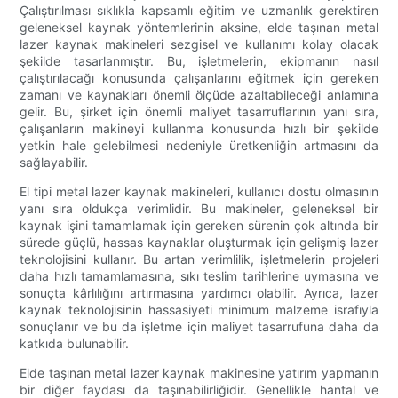
Çalıştırılması sıklıkla kapsamlı eğitim ve uzmanlık gerektiren
geleneksel kaynak yöntemlerinin aksine, elde taşınan metal
lazer kaynak makineleri sezgisel ve kullanımı kolay olacak
şekilde tasarlanmıştır. Bu, işletmelerin, ekipmanın nasıl
çalıştırılacağı konusunda çalışanlarını eğitmek için gereken
zamanı ve kaynakları önemli ölçüde azaltabileceği anlamına
gelir. Bu, şirket için önemli maliyet tasarruflarının yanı sıra,
çalışanların makineyi kullanma konusunda hızlı bir şekilde
yetkin hale gelebilmesi nedeniyle üretkenliğin artmasını da
sağlayabilir.
El tipi metal lazer kaynak makineleri, kullanıcı dostu olmasının
yanı sıra oldukça verimlidir. Bu makineler, geleneksel bir
kaynak işini tamamlamak için gereken sürenin çok altında bir
sürede güçlü, hassas kaynaklar oluşturmak için gelişmiş lazer
teknolojisini kullanır. Bu artan verimlilik, işletmelerin projeleri
daha hızlı tamamlamasına, sıkı teslim tarihlerine uymasına ve
sonuçta kârlılığını artırmasına yardımcı olabilir. Ayrıca, lazer
kaynak teknolojisinin hassasiyeti minimum malzeme israfıyla
sonuçlanır ve bu da işletme için maliyet tasarrufuna daha da
katkıda bulunabilir.
Elde taşınan metal lazer kaynak makinesine yatırım yapmanın
bir diğer faydası da taşınabilirliğidir. Genellikle hantal ve