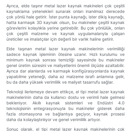
Ayrıca, elde taşınır metal lazer kaynak makineleri çok çeşitli
kaynaklama yetenekleri sunarak onları inanılmaz derecede
çok yönlü hale getirir. İster punta kaynağı, ister dikiş kaynağı,
hatta karmaşık 3D kaynak olsun, bu makineler çeşitli kaynak
görevlerini kolaylıkla yerine getirebilir. Bu çok yönlülük, onları
çok çeşitli malzeme ve kaynak uygulamalarıyla çalışan
üreticiler ve imalatçılar için değerli bir varlık haline getirir.
Elde taşınan metal lazer kaynak makinelerinin verimliliği
sadece kaynak işleminin ötesine uzanır. Hızlı kurulumu ve
minimum kaynak sonrası temizliği sayesinde bu makineler
genel üretim süresini ve maliyetlerini önemli ölçüde azaltabilir.
Ayrıca dar alanlarda ve karmaşık konfigürasyonlarda kaynak
yapabilme yeteneği, daha az malzeme israfı anlamına gelir,
bu da daha yüksek verimlilik ve maliyet tasarrufu sağlar.
Teknoloji ilerlemeye devam ettikçe, el tipi metal lazer kaynak
makinelerinin daha da kullanıcı dostu ve verimli hale gelmesi
bekleniyor. Akıllı kaynak sistemleri ve Endüstri 4.0
teknolojisinin entegrasyonuyla bu makineler giderek daha
fazla otomasyona ve bağlantıya geçiyor, kaynak prosesi
daha da kolaylaştırılıyor ve genel verimlilik artıyor.
Sonuç olarak, el tipi metal lazer kaynak makinelerinin çok