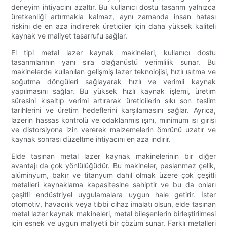
deneyim ihtiyacını azaltır. Bu kullanıcı dostu tasarım yalnızca
üretkenliği artırmakla kalmaz, aynı zamanda insan hatası
riskini de en aza indirerek üreticiler için daha yüksek kaliteli
kaynak ve maliyet tasarrufu sağlar.
El tipi metal lazer kaynak makineleri, kullanıcı dostu
tasarımlarının yanı sıra olağanüstü verimlilik sunar. Bu
makinelerde kullanılan gelişmiş lazer teknolojisi, hızlı ısıtma ve
soğutma döngüleri sağlayarak hızlı ve verimli kaynak
yapılmasını sağlar. Bu yüksek hızlı kaynak işlemi, üretim
süresini kısaltıp verimi artırarak üreticilerin sıkı son teslim
tarihlerini ve üretim hedeflerini karşılamasını sağlar. Ayrıca,
lazerin hassas kontrolü ve odaklanmış ışını, minimum ısı girişi
ve distorsiyona izin vererek malzemelerin ömrünü uzatır ve
kaynak sonrası düzeltme ihtiyacını en aza indirir.
Elde taşınan metal lazer kaynak makinelerinin bir diğer
avantajı da çok yönlülüğüdür. Bu makineler, paslanmaz çelik,
alüminyum, bakır ve titanyum dahil olmak üzere çok çeşitli
metalleri kaynaklama kapasitesine sahiptir ve bu da onları
çeşitli endüstriyel uygulamalara uygun hale getirir. İster
otomotiv, havacılık veya tıbbi cihaz imalatı olsun, elde taşınan
metal lazer kaynak makineleri, metal bileşenlerin birleştirilmesi
için esnek ve uygun maliyetli bir çözüm sunar. Farklı metalleri