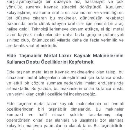
karşılayamayacağı bir düzeyde hız, hassasiyet ve çok
yönlülük sunarak kaynak sürecini dönüştürdü. Kurulumu
kolaylaştıran, malzeme israfını en aza indiren ve verimliliği en
üst düzeye çıkaran bu makineler, günümüzün rekabetçi
pazarında önde olmak isteyen üreticiler için önemli bir araç
haline geldi. Teknoloji ilerlemeye devam ettikçe, el tipi metal
lazer kaynak makinelerinde daha fazla gelişme potansiyeli
sınırsız olup, önümüzdeki yıllarda daha da fazla verimlilik ve
üretkenlik vaat etmektedir.
Elde Taşınabilir Metal Lazer Kaynak Makinelerinin
Kullanıcı Dostu Özelliklerini Keşfetmek
Elde taşınan metal lazer kaynak makinelerine olan talep, bu
cihazların metal bileşenlerin birleştirilmesi için kullanıcı dostu
ve etkili bir çözüm sunması nedeniyle imalat endüstrisinde
artmaktadır. Bu yazıda, bu makinelerin onları kullanıcı dostu
ve verimli kılan çeşitli özelliklerini inceleyeceğiz.
Elde taşınan metal lazer kaynak makinelerinin en önemli
özelliklerinden biri taşınabilir olmalarıdır. Bu makineler
kompakt ve hafif olacak şekilde tasarlanmış olup
operatörlerin onları dar alanlara ve ulaşılması zor alanlara
kolaylıkla manevra yapmalarına olanak tanır. Bu taşınabilirlik,