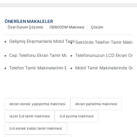
ÖNERILEN MAKALELER
Özel Durum Çözümü
OEM/ODM Makinesi
Çözüm
Gelişmiş Ekipmanlarla Mobil Tamir İş Akışınızı Nasıl İyileştirebilirs
Sektörde Telefon Tamir Makinel
Cep Telefonu Ekran Tamir Makineniz İçin Doğru Aksesuarları S
Telefonunuzun LCD Ekran Onarım 
Telefon Tamir Makinelerinin Ekran ve Batarya Değişiminde Kullan
Mobil Tamir Makinelerinde Geliş
ekran esnek yapıştırma makinesi
ekran parlatma makinesi
lazer lcd tamir makinesi
lcd ayırma makinesi
lcd esnek kablo tamir makinesi