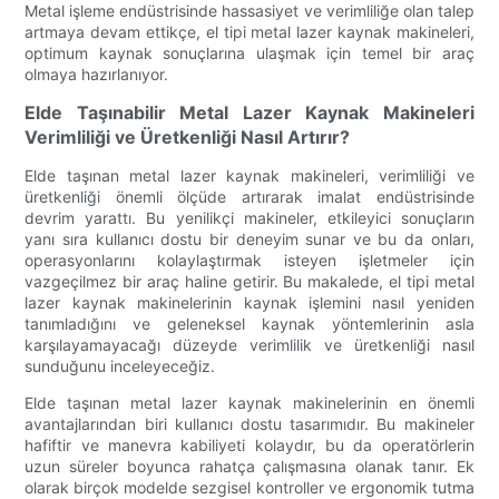
Metal işleme endüstrisinde hassasiyet ve verimliliğe olan talep
artmaya devam ettikçe, el tipi metal lazer kaynak makineleri,
optimum kaynak sonuçlarına ulaşmak için temel bir araç
olmaya hazırlanıyor.
Elde Taşınabilir Metal Lazer Kaynak Makineleri
Verimliliği ve Üretkenliği Nasıl Artırır?
Elde taşınan metal lazer kaynak makineleri, verimliliği ve
üretkenliği önemli ölçüde artırarak imalat endüstrisinde
devrim yarattı. Bu yenilikçi makineler, etkileyici sonuçların
yanı sıra kullanıcı dostu bir deneyim sunar ve bu da onları,
operasyonlarını kolaylaştırmak isteyen işletmeler için
vazgeçilmez bir araç haline getirir. Bu makalede, el tipi metal
lazer kaynak makinelerinin kaynak işlemini nasıl yeniden
tanımladığını ve geleneksel kaynak yöntemlerinin asla
karşılayamayacağı düzeyde verimlilik ve üretkenliği nasıl
sunduğunu inceleyeceğiz.
Elde taşınan metal lazer kaynak makinelerinin en önemli
avantajlarından biri kullanıcı dostu tasarımıdır. Bu makineler
hafiftir ve manevra kabiliyeti kolaydır, bu da operatörlerin
uzun süreler boyunca rahatça çalışmasına olanak tanır. Ek
olarak birçok modelde sezgisel kontroller ve ergonomik tutma