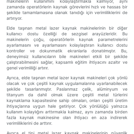
makinelerin kullanımını kolaylaştırmakla kalmıyor, aynı
zamanda operatörlerin kaynak görevlerini hızlı ve hassas bir
şekilde tamamlamasına olanak tanıdığı için verimliliklerini de
artırıyor.
Elde taşınan metal lazer kaynak makinelerinin bir diğer
kullanıcı dostu özelliği de sezgisel arayüzleridir. Bu
makinelerin çoğu, operatörlerin kaynak parametrelerini
ayarlamasını ve ayarlamasını kolaylaştıran kullanıcı dostu
kontroller ve dokunmatik ekranlarla donatılmıştır. Bu,
deneyimsiz kullanıcıların bile makineleri etkili bir şekilde
çalıştırabilmesini sağlar, kapsamlı eğitim ihtiyacını azaltır ve
genel verimliliği artırır.
Ayrıca, elde taşınan metal lazer kaynak makineleri çok yönlü
olacak ve çok çeşitli kaynak uygulamalarına uyarlanabilecek
şekilde tasarlanmıştır. Paslanmaz çelik, alüminyum ve
titanyum da dahil olmak üzere çeşitli metal türlerini
kaynaklama kapasitesine sahip olmaları, onları çeşitli üretim
ihtiyaçlarına uygun hale getiriyor. Çok yönlülüğü yalnızca
kullanım kolaylığını arttırmakla kalmaz, aynı zamanda birden
fazla kaynak makinesine olan ihtiyacı en aza indirerek
verimliliklerini de arttırır.
Ayrıca el tipi metal lazer kaynak makinelerinin güvenlik