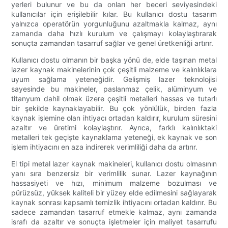
yerleri bulunur ve bu da onları her beceri seviyesindeki
kullanıcılar için erişilebilir kılar. Bu kullanıcı dostu tasarım
yalnızca operatörün yorgunluğunu azaltmakla kalmaz, aynı
zamanda daha hızlı kurulum ve çalışmayı kolaylaştırarak
sonuçta zamandan tasarruf sağlar ve genel üretkenliği artırır.
Kullanıcı dostu olmanın bir başka yönü de, elde taşınan metal
lazer kaynak makinelerinin çok çeşitli malzeme ve kalınlıklara
uyum sağlama yeteneğidir. Gelişmiş lazer teknolojisi
sayesinde bu makineler, paslanmaz çelik, alüminyum ve
titanyum dahil olmak üzere çeşitli metalleri hassas ve tutarlı
bir şekilde kaynaklayabilir. Bu çok yönlülük, birden fazla
kaynak işlemine olan ihtiyacı ortadan kaldırır, kurulum süresini
azaltır ve üretimi kolaylaştırır. Ayrıca, farklı kalınlıktaki
metalleri tek geçişte kaynaklama yeteneği, ek kaynak ve son
işlem ihtiyacını en aza indirerek verimliliği daha da artırır.
El tipi metal lazer kaynak makineleri, kullanıcı dostu olmasının
yanı sıra benzersiz bir verimlilik sunar. Lazer kaynağının
hassasiyeti ve hızı, minimum malzeme bozulması ve
pürüzsüz, yüksek kaliteli bir yüzey elde edilmesini sağlayarak
kaynak sonrası kapsamlı temizlik ihtiyacını ortadan kaldırır. Bu
sadece zamandan tasarruf etmekle kalmaz, aynı zamanda
israfı da azaltır ve sonuçta işletmeler için maliyet tasarrufu