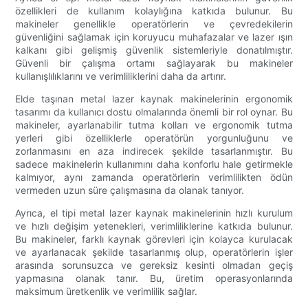
özellikleri de kullanım kolaylığına katkıda bulunur. Bu
makineler genellikle operatörlerin ve çevredekilerin
güvenliğini sağlamak için koruyucu muhafazalar ve lazer ışın
kalkanı gibi gelişmiş güvenlik sistemleriyle donatılmıştır.
Güvenli bir çalışma ortamı sağlayarak bu makineler
kullanışlılıklarını ve verimliliklerini daha da artırır.
Elde taşınan metal lazer kaynak makinelerinin ergonomik
tasarımı da kullanıcı dostu olmalarında önemli bir rol oynar. Bu
makineler, ayarlanabilir tutma kolları ve ergonomik tutma
yerleri gibi özelliklerle operatörün yorgunluğunu ve
zorlanmasını en aza indirecek şekilde tasarlanmıştır. Bu
sadece makinelerin kullanımını daha konforlu hale getirmekle
kalmıyor, aynı zamanda operatörlerin verimlilikten ödün
vermeden uzun süre çalışmasına da olanak tanıyor.
Ayrıca, el tipi metal lazer kaynak makinelerinin hızlı kurulum
ve hızlı değişim yetenekleri, verimliliklerine katkıda bulunur.
Bu makineler, farklı kaynak görevleri için kolayca kurulacak
ve ayarlanacak şekilde tasarlanmış olup, operatörlerin işler
arasında sorunsuzca ve gereksiz kesinti olmadan geçiş
yapmasına olanak tanır. Bu, üretim operasyonlarında
maksimum üretkenlik ve verimlilik sağlar.