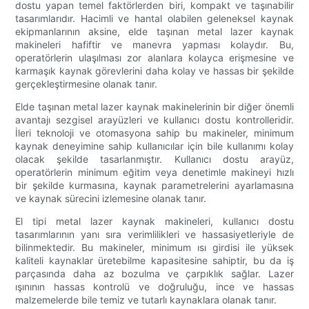
dostu yapan temel faktörlerden biri, kompakt ve taşınabilir
tasarımlarıdır. Hacimli ve hantal olabilen geleneksel kaynak
ekipmanlarının aksine, elde taşınan metal lazer kaynak
makineleri hafiftir ve manevra yapması kolaydır. Bu,
operatörlerin ulaşılması zor alanlara kolayca erişmesine ve
karmaşık kaynak görevlerini daha kolay ve hassas bir şekilde
gerçekleştirmesine olanak tanır.
Elde taşınan metal lazer kaynak makinelerinin bir diğer önemli
avantajı sezgisel arayüzleri ve kullanıcı dostu kontrolleridir.
İleri teknoloji ve otomasyona sahip bu makineler, minimum
kaynak deneyimine sahip kullanıcılar için bile kullanımı kolay
olacak şekilde tasarlanmıştır. Kullanıcı dostu arayüz,
operatörlerin minimum eğitim veya denetimle makineyi hızlı
bir şekilde kurmasına, kaynak parametrelerini ayarlamasına
ve kaynak sürecini izlemesine olanak tanır.
El tipi metal lazer kaynak makineleri, kullanıcı dostu
tasarımlarının yanı sıra verimlilikleri ve hassasiyetleriyle de
bilinmektedir. Bu makineler, minimum ısı girdisi ile yüksek
kaliteli kaynaklar üretebilme kapasitesine sahiptir, bu da iş
parçasında daha az bozulma ve çarpıklık sağlar. Lazer
ışınının hassas kontrolü ve doğruluğu, ince ve hassas
malzemelerde bile temiz ve tutarlı kaynaklara olanak tanır.