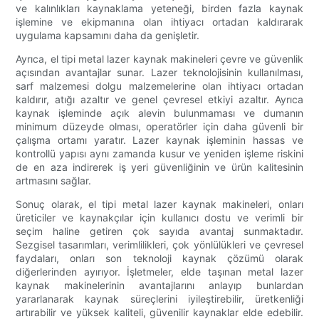
ve kalınlıkları kaynaklama yeteneği, birden fazla kaynak
işlemine ve ekipmanına olan ihtiyacı ortadan kaldırarak
uygulama kapsamını daha da genişletir.
Ayrıca, el tipi metal lazer kaynak makineleri çevre ve güvenlik
açısından avantajlar sunar. Lazer teknolojisinin kullanılması,
sarf malzemesi dolgu malzemelerine olan ihtiyacı ortadan
kaldırır, atığı azaltır ve genel çevresel etkiyi azaltır. Ayrıca
kaynak işleminde açık alevin bulunmaması ve dumanın
minimum düzeyde olması, operatörler için daha güvenli bir
çalışma ortamı yaratır. Lazer kaynak işleminin hassas ve
kontrollü yapısı aynı zamanda kusur ve yeniden işleme riskini
de en aza indirerek iş yeri güvenliğinin ve ürün kalitesinin
artmasını sağlar.
Sonuç olarak, el tipi metal lazer kaynak makineleri, onları
üreticiler ve kaynakçılar için kullanıcı dostu ve verimli bir
seçim haline getiren çok sayıda avantaj sunmaktadır.
Sezgisel tasarımları, verimlilikleri, çok yönlülükleri ve çevresel
faydaları, onları son teknoloji kaynak çözümü olarak
diğerlerinden ayırıyor. İşletmeler, elde taşınan metal lazer
kaynak makinelerinin avantajlarını anlayıp bunlardan
yararlanarak kaynak süreçlerini iyileştirebilir, üretkenliği
artırabilir ve yüksek kaliteli, güvenilir kaynaklar elde edebilir.