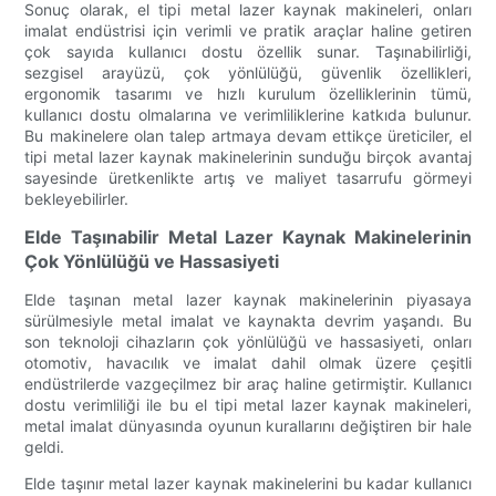
Sonuç olarak, el tipi metal lazer kaynak makineleri, onları
imalat endüstrisi için verimli ve pratik araçlar haline getiren
çok sayıda kullanıcı dostu özellik sunar. Taşınabilirliği,
sezgisel arayüzü, çok yönlülüğü, güvenlik özellikleri,
ergonomik tasarımı ve hızlı kurulum özelliklerinin tümü,
kullanıcı dostu olmalarına ve verimliliklerine katkıda bulunur.
Bu makinelere olan talep artmaya devam ettikçe üreticiler, el
tipi metal lazer kaynak makinelerinin sunduğu birçok avantaj
sayesinde üretkenlikte artış ve maliyet tasarrufu görmeyi
bekleyebilirler.
Elde Taşınabilir Metal Lazer Kaynak Makinelerinin
Çok Yönlülüğü ve Hassasiyeti
Elde taşınan metal lazer kaynak makinelerinin piyasaya
sürülmesiyle metal imalat ve kaynakta devrim yaşandı. Bu
son teknoloji cihazların çok yönlülüğü ve hassasiyeti, onları
otomotiv, havacılık ve imalat dahil olmak üzere çeşitli
endüstrilerde vazgeçilmez bir araç haline getirmiştir. Kullanıcı
dostu verimliliği ile bu el tipi metal lazer kaynak makineleri,
metal imalat dünyasında oyunun kurallarını değiştiren bir hale
geldi.
Elde taşınır metal lazer kaynak makinelerini bu kadar kullanıcı