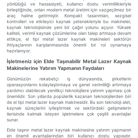
yönlülüğü ve hassasiyeti, kullanıcı dostu verimlilikleriyle
birleştiğinde, onları modern metal üretimi için vazgeçilmez bir
araç haline getirmiştir. Kompakt tasarımları, sezgisel
kontrolleri ve etkileyici kaynak yetenekleriyle bu makineler,
kaynak teknolojisinde yeni bir çağın yolunu açıyor. Yüksek
kaliteli, verimli kaynak çözümlerine olan talep artmaya devam
ettikçe, el tipi metal lazer kaynak makineleri sektörün
ihtiyaçlarının karşılanmasında önemli bir rol oynamaya
hazırlanıyor.
İşletmeniz için Elde Taşınabilir Metal Lazer Kaynak
Makinelerine Yatırım Yapmanın Faydaları
Günümüzün rekabetçi iş dünyasında, şirketlerin
operasyonlarını kolaylaştırmaya ve genel verimliliği artırmaya
yardımcı olabilecek yenilikçi teknolojilere yatırım yapması çok
önemlidir. Son yıllarda popülerlik kazanan teknolojilerden biri
de el tipi metal lazer kaynak makinesidir. Bu son teknoloji alet,
kaynak süreçlerini iyileştirmek ve sektördeki gelişmelerin
ilerisinde kalmak isteyen işletmelere çok çeşitli avantajlar
sunar.
Elde taşınır metal lazer kaynak makinesine yatırım yapmanın
en önemli avantajlarından biri kullanıcı dostu yapısıdır.