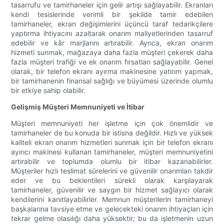
tasarrufu ve tamirhaneler için gelir artışı sağlayabilir. Ekranları
kendi tesislerinde verimli bir şekilde tamir edebilen
tamirhaneler, ekran değişimlerini üçüncü taraf tedarikçilere
yaptırma ihtiyacını azaltarak onarım maliyetlerinden tasarruf
edebilir ve kâr marjlarını artırabilir. Ayrıca, ekran onarım
hizmeti sunmak, mağazaya daha fazla müşteri çekerek daha
fazla müşteri trafiği ve ek onarım fırsatları sağlayabilir. Genel
olarak, bir telefon ekranı ayırma makinesine yatırım yapmak,
bir tamirhanenin finansal sağlığı ve büyümesi üzerinde olumlu
bir etkiye sahip olabilir.
Gelişmiş Müşteri Memnuniyeti ve İtibar
Müşteri memnuniyeti her işletme için çok önemlidir ve
tamirhaneler de bu konuda bir istisna değildir. Hızlı ve yüksek
kaliteli ekran onarım hizmetleri sunmak için bir telefon ekranı
ayırıcı makinesi kullanan tamirhaneler, müşteri memnuniyetini
artırabilir ve toplumda olumlu bir itibar kazanabilirler.
Müşteriler hızlı teslimat sürelerini ve güvenilir onarımları takdir
eder ve bu beklentileri sürekli olarak karşılayarak
tamirhaneler, güvenilir ve saygın bir hizmet sağlayıcı olarak
kendilerini kanıtlayabilirler. Memnun müşterilerin tamirhaneyi
başkalarına tavsiye etme ve gelecekteki onarım ihtiyaçları için
tekrar gelme olasılığı daha yüksektir; bu da işletmenin uzun