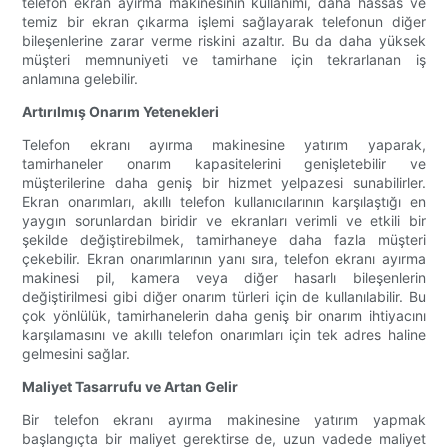
telefon ekran ayırma makinesinin kullanımı, daha hassas ve
temiz bir ekran çıkarma işlemi sağlayarak telefonun diğer
bileşenlerine zarar verme riskini azaltır. Bu da daha yüksek
müşteri memnuniyeti ve tamirhane için tekrarlanan iş
anlamına gelebilir.
Artırılmış Onarım Yetenekleri
Telefon ekranı ayırma makinesine yatırım yaparak,
tamirhaneler onarım kapasitelerini genişletebilir ve
müşterilerine daha geniş bir hizmet yelpazesi sunabilirler.
Ekran onarımları, akıllı telefon kullanıcılarının karşılaştığı en
yaygın sorunlardan biridir ve ekranları verimli ve etkili bir
şekilde değiştirebilmek, tamirhaneye daha fazla müşteri
çekebilir. Ekran onarımlarının yanı sıra, telefon ekranı ayırma
makinesi pil, kamera veya diğer hasarlı bileşenlerin
değiştirilmesi gibi diğer onarım türleri için de kullanılabilir. Bu
çok yönlülük, tamirhanelerin daha geniş bir onarım ihtiyacını
karşılamasını ve akıllı telefon onarımları için tek adres haline
gelmesini sağlar.
Maliyet Tasarrufu ve Artan Gelir
Bir telefon ekranı ayırma makinesine yatırım yapmak
başlangıçta bir maliyet gerektirse de, uzun vadede maliyet