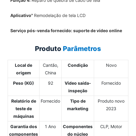
Função 4:
Reparo de quebra de cabo de tela
Aplicativo"
Remodelação de tela LCD
Serviço pós-venda fornecido: suporte de vídeo online
Produto
Parâmetros
Local de
Cantão,
Condição
Novo
origem
China
Peso (KG)
92
Vídeo saída-
Fornecido
inspeção
Relatório de
Fornecido
Tipo de
Produto novo
teste de
marketing
2023
máquinas
Garantia dos
1 Ano
Componentes
CLP, Motor
componentes
do núcleo