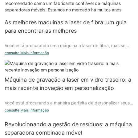
recomendado como um fabricante confiável de máquinas
separadoras móveis. Estamos no mercado há muitos anos
As melhores máquinas a laser de fibra: um guia
para encontrar as melhores
Você está procurando uma máquina a laser de fibra, mas se
sente sobrecarregado com as opções disponíveis? Não procure
consulte Mais informação
mais! Neste guia completo, detalharemos as principais
máquinas a laser de fibra do mercado e forneceremos as
informações necessárias para encontrar a melhor para suas
necessidades. Quer você seja proprietário de uma pequena
Máquina de gravação a laser em vidro traseiro: a
empresa ou um profissional experiente, este artigo lhe dará as
mais recente inovação em personalização
ferramentas para tomar uma decisão informada. Continue lendo
para saber mais sobre as principais máquinas a laser de fibra e
Você está procurando a maneira perfeita de personalizar seus
como elas podem beneficiar o seu negócio.
itens de vidro? Não procure mais! A máquina de gravação a
consulte Mais informação
laser de vidro traseiro é a mais recente inovação em
- Compreendendo as máquinas a laser de fibra: uma introdução
personalização, oferecendo uma maneira precisa e complexa
Revolucionando a gestão de resíduos: a máquina
de adicionar um toque pessoal aos seus produtos de vidro.
Compreendendo as máquinas a laser de fibra: um
separadora combinada móvel
Desde designs personalizados até mensagens sinceras, esta