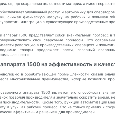
риалов, где сохранение целостности материала имеет первосте
обеспечивает улучшенный доступ и эргономику для операторов
ки, снижая физическую нагрузку на рабочих и повышая об
 упростить интеграцию в существующие производственные про
й аппарат 1500 представляет собой значительный прогресс в 
овершенствовать свои сварочные процессы. Это современно
оизвести революцию в производственных операциях и повысить
зводимые товары продолжает расти, лазерный сварочн
промышленности.
 аппарата 1500 на эффективность и каче
революцию в обрабатывающей промышленности, оказав значит
инесла многочисленные преимущества, которые позволили про
варочного аппарата 1500 является его способность значит
танок позволил производителям значительно сократить время, 
 и производительности. Кроме того, функции автоматизации м
ту и улучшая рабочий процесс. Это не только привело к сок
омически эффективным решением для производителей.