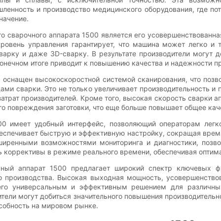
ленность и производство медицинского оборудования, где по
начение.
 сварочного аппарата 1500 является его усовершенствованная
уровень управления гарантирует, что машина может легко и 
варку и даже 3D-сварку. В результате производители могут д
конечном итоге приводит к повышению качества и надежности п
0 оснащен высокоскоростной системой сканирования, что позв
ми сварки. Это не только увеличивает производительность и 
затрат производителей. Кроме того, высокая скорость сварки 
 повреждения заготовки, что еще больше повышает общее кач
00 имеет удобный интерфейс, позволяющий операторам легк
обеспечивает быструю и эффективную настройку, сокращая врем
ширенными возможностями мониторинга и диагностики, позв
ь коррективы в режиме реального времени, обеспечивая оптима
чный аппарат 1500 предлагает широкий спектр ключевых ф
 производства. Высокая выходная мощность, усовершенствов
его универсальным и эффективным решением для различны
ители могут добиться значительного повышения производительн
особность на мировом рынке.