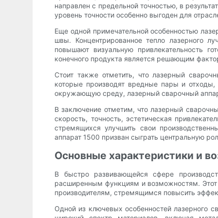
направлен с предельной точностью, в результа
уровень точности особенно выгоден для отрас
Еще одной примечательной особенностью лазер
швы. Концентрированное тепло лазерного лу
повышают визуальную привлекательность гот
конечного продукта является решающим факто
Стоит также отметить, что лазерный свароч
которые производят вредные пары и отходы,
окружающую среду, лазерный сварочный аппара
В заключение отметим, что лазерный сварочны
скорость, точность, эстетическая привлекат
стремящихся улучшить свои производственн
аппарат 1500 призван сыграть центральную ро
Основные характеристики и во
В быстро развивающейся сфере производст
расширенным функциям и возможностям. Этот
производителям, стремящимся повысить эффект
Одной из ключевых особенностей лазерного св
широкий спектр материалов, включая мета