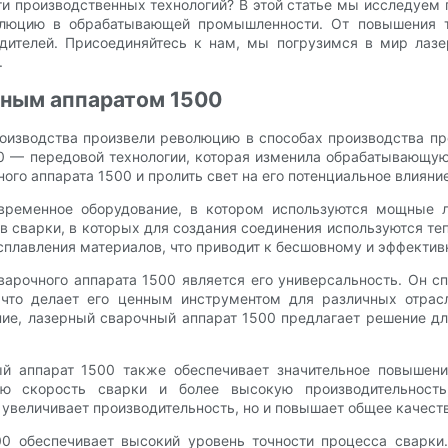
и производственных технологий? В этой статье мы исследуем
волюцию в обрабатывающей промышленности. От повышения 
одителей. Присоединяйтесь к нам, мы погрузимся в мир лазе
.
чным аппаратом 1500
роизводства произвели революцию в способах производства пр
00 — передовой технологии, которая изменила обрабатывающую
ого аппарата 1500 и пролить свет на его потенциальное влияни
ременное оборудование, в котором используются мощные л
в сварки, в которых для создания соединения используются теп
сплавления материалов, что приводит к бесшовному и эффектив
арочного аппарата 1500 является его универсальность. Он сп
что делает его ценным инструментом для различных отрас
ие, лазерный сварочный аппарат 1500 предлагает решение дл
й аппарат 1500 также обеспечивает значительное повышени
ую скорость сварки и более высокую производительност
 увеличивает производительность, но и повышает общее качест
00 обеспечивает высокий уровень точности процесса сварк