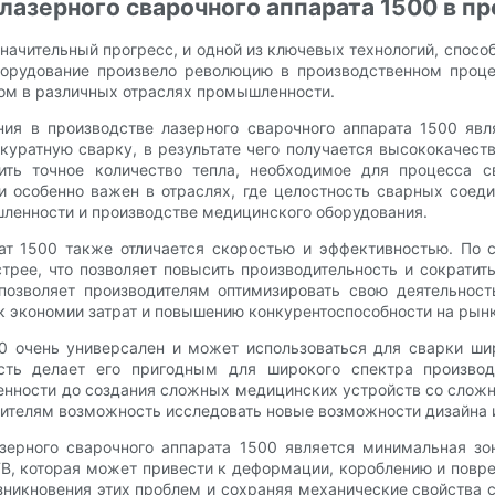
азерного сварочного аппарата 1500 в п
начительный прогресс, и одной из ключевых технологий, спос
борудование произвело революцию в производственном проце
ом в различных отраслях промышленности.
я в производстве лазерного сварочного аппарата 1500 явля
куратную сварку, в результате чего получается высококачест
ить точное количество тепла, необходимое для процесса 
ти особенно важен в отраслях, где целостность сварных соед
ленности и производстве медицинского оборудования.
ат 1500 также отличается скоростью и эффективностью. По
трее, что позволяет повысить производительность и сократит
 позволяет производителям оптимизировать свою деятельнос
к экономии затрат и повышению конкурентоспособности на рынк
0 очень универсален и может использоваться для сварки ши
сть делает его пригодным для широкого спектра производ
нности до создания сложных медицинских устройств со сложн
ителям возможность исследовать новые возможности дизайна 
рного сварочного аппарата 1500 является минимальная зон
В, которая может привести к деформации, короблению и повр
зникновения этих проблем и сохраняя механические свойства 