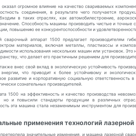
0 оказал огромное влияние на качество свариваемых компонен
остность соединения, в результате чего получается прод
обходим в таких отраслях, как автомобилестроение, аэроко
 значение. Способность машины производить чистые и точные
ции, повышению ее конкурентоспособности и удовлетворенности
й сварочный аппарат 1500 предлагает производителям гибк
ектром материалов, включая металлы, пластмассы и компози
одимости использования нескольких машин или установок. Это 
транству, что делает его практичным решением для производит
также внес свой вклад в экологическую устойчивость произво
энергии, что приводит к более устойчивому и экологическ
вое развитие и корпоративную социальную ответственность 
ически сознательных производителей.
рата 1500 на эффективность и качество производства невозмо
, но и повысили стандарты продукции в различных отрас
чность эта машина стала незаменимым инструментом для произ
альные применения технологий лазерной
 претерпела значительные изменения, и машина лазерной сварк