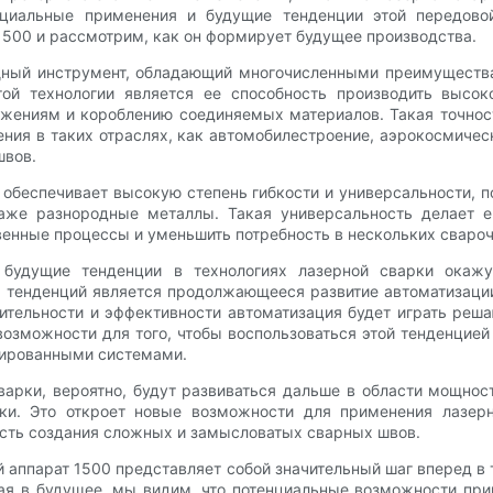
нциальные применения и будущие тенденции этой передовой
1500 и рассмотрим, как он формирует будущее производства.
щный инструмент, обладающий многочисленными преимуществ
ой технологии является ее способность производить выс
ажениям и короблению соединяемых материалов. Такая точнос
ния в таких отраслях, как автомобилестроение, аэрокосмичес
швов.
 обеспечивает высокую степень гибкости и универсальности, п
же разнородные металлы. Такая универсальность делает е
енные процессы и уменьшить потребность в нескольких сваро
 будущие тенденции в технологиях лазерной сварки окаж
 тенденций является продолжающееся развитие автоматизации 
ительности и эффективности автоматизация будет играть реша
возможности для того, чтобы воспользоваться этой тенденци
изированными системами.
варки, вероятно, будут развиваться дальше в области мощност
ки. Это откроет новые возможности для применения лазерн
ость создания сложных и замысловатых сварных швов.
 аппарат 1500 представляет собой значительный шаг вперед в
вая в будущее, мы видим, что потенциальные возможности пр