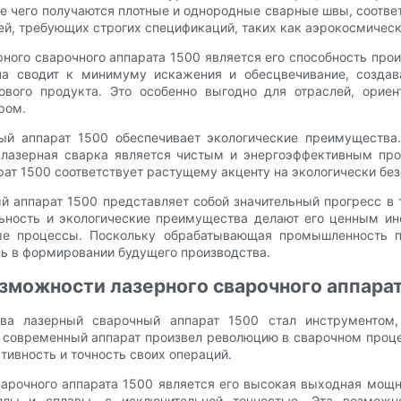
те чего получаются плотные и однородные сварные швы, соотв
лей, требующих строгих спецификаций, таких как аэрокосмиче
ного сварочного аппарата 1500 является его способность про
ча сводит к минимуму искажения и обесцвечивание, созда
ового продукта. Это особенно выгодно для отраслей, ориен
ром.
ный аппарат 1500 обеспечивает экологические преимущества.
 лазерная сварка является чистым и энергоэффективным про
т 1500 соответствует растущему акценту на экологически бе
й аппарат 1500 представляет собой значительный прогресс в т
ельность и экологические преимущества делают его ценным и
ые процессы. Поскольку обрабатывающая промышленность п
ль в формировании будущего производства.
зможности лазерного сварочного аппара
ва лазерный сварочный аппарат 1500 стал инструментом
 современный аппарат произвел революцию в сварочном проце
ивность и точность своих операций.
арочного аппарата 1500 является его высокая выходная мощн
ллы и сплавы, с исключительной точностью. Эта возможно