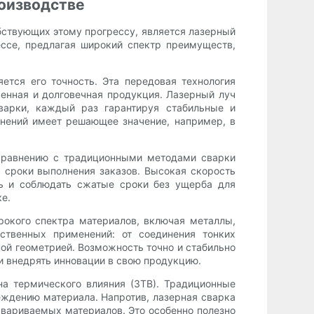
роизводстве
обствующих этому прогрессу, является лазерный
ссе, предлагая широкий спектр преимуществ,
ется его точность. Эта передовая технология
венная и долговечная продукция. Лазерный луч
сварки, каждый раз гарантируя стабильные и
инений имеет решающее значение, например, в
 сравнению с традиционными методами сварки
ь сроки выполнения заказов. Высокая скорость
ть и соблюдать сжатые сроки без ущерба для
е.
рокого спектра материалов, включая металлы,
ственных применений: от соединения тонких
ой геометрией. Возможность точно и стабильно
и внедрять инновации в свою продукцию.
а термического влияния (ЗТВ). Традиционные
еждению материала. Напротив, лазерная сварка
свариваемых материалов. Это особенно полезно