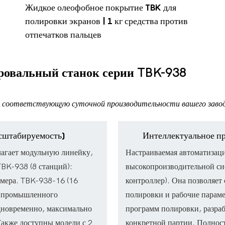
Жидкое олеофобное покрытие TBK для
полировки экранов | 1 кг средства против
отпечатков пальцев
ировальный станок серии TBK-938
соответствующую суточной производительности вашего заво
сштабируемость)
Интеллектуальное п
лагает модульную линейку,
Настраиваемая автоматизаци
BK-938 (8 станций):
высокопроизводительной с
змера. TBK-938-16 (16
контроллер). Она позволяет
я промышленного
полировки и рабочие парам
дновременно, максимально
программ полировки, разраб
Также доступны модели с 2
конкретной партии. Полност