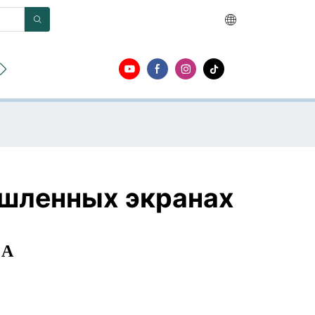
О
Контакт
ышленных экранах
 А