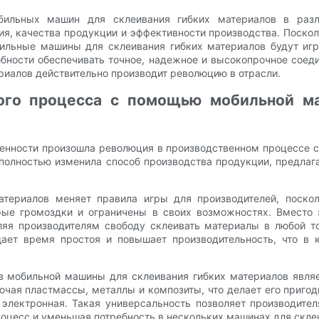
бильных машин для склеивания гибких материалов в раз
я, качества продукции и эффективности производства. Поско
бильные машины для склеивания гибких материалов будут игр
обности обеспечивать точное, надежное и высокопрочное соед
риалов действительно производит революцию в отрасли.
ого процесса с помощью мобильной м
енности произошла революция в производственном процессе с
 полностью изменила способ производства продукции, предлаг
териалов меняет правила игры для производителей, поско
ые громоздки и ограничены в своих возможностях. Вместо э
ляя производителям свободу склеивать материалы в любой т
ет время простоя и повышает производительность, что в к
 мобильной машины для склеивания гибких материалов являе
ючая пластмассы, металлы и композиты, что делает его приг
 электронная. Такая универсальность позволяет производите
оцесс и уменьшая потребность в нескольких машинах для скле