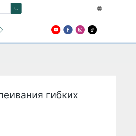
О
Контакт
леивания гибких