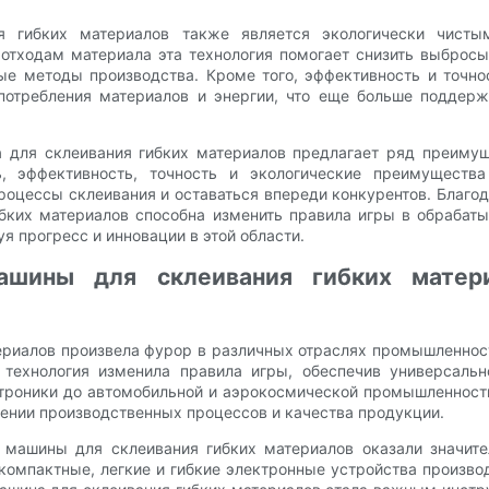
я гибких материалов также является экологически чистым
тходам материала эта технология помогает снизить выбросы у
ые методы производства. Кроме того, эффективность и точн
отребления материалов и энергии, что еще больше поддержи
а для склеивания гибких материалов предлагает ряд преимущ
сть, эффективность, точность и экологические преимущест
роцессы склеивания и оставаться впереди конкурентов. Благ
ибких материалов способна изменить правила игры в обрабат
я прогресс и инновации в этой области.
ашины для склеивания гибких матери
ериалов произвела фурор в различных отраслях промышленнос
 технология изменила правила игры, обеспечив универсаль
ктроники до автомобильной и аэрокосмической промышленност
ении производственных процессов и качества продукции.
 машины для склеивания гибких материалов оказали значител
 компактные, легкие и гибкие электронные устройства произв