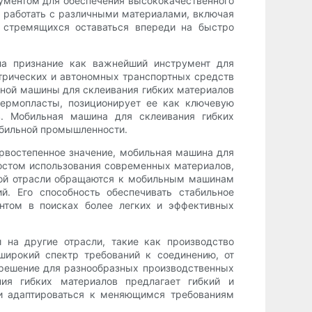
ументом для обеспечения высококачественного
ть работать с различными материалами, включая
 стремящихся оставаться впереди на быстро
ла признание как важнейший инструмент для
трических и автономных транспортных средств
ьной машины для склеивания гибких материалов
термопласты, позиционирует ее как ключевую
в. Мобильная машина для склеивания гибких
обильной промышленности.
ервостепенное значение, мобильная машина для
остом использования современных материалов,
кой отрасли обращаются к мобильным машинам
й. Его способность обеспечивать стабильное
нтом в поисках более легких и эффективных
 на другие отрасли, такие как производство
широкий спектр требований к соединению, от
 решение для разнообразных производственных
ния гибких материалов предлагает гибкий и
и адаптироваться к меняющимся требованиям