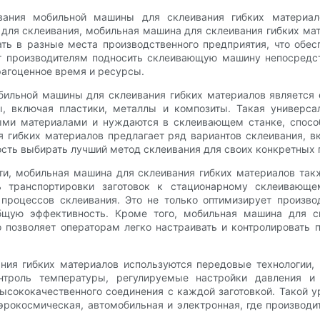
ания мобильной машины для склеивания гибких материалов
ля склеивания, мобильная машина для склеивания гибких мат
ать в разные места производственного предприятия, что обе
т производителям подносить склеивающую машину непосредств
агоценное время и ресурсы.
льной машины для склеивания гибких материалов является ее
, включая пластики, металлы и композиты. Такая универс
ными материалами и нуждаются в склеивающем станке, способ
 гибких материалов предлагает ряд вариантов склеивания, в
ость выбирать лучший метод склеивания для своих конкретных 
ти, мобильная машина для склеивания гибких материалов та
ь транспортировки заготовок к стационарному склеивающе
 процессов склеивания. Это не только оптимизирует произво
общую эффективность. Кроме того, мобильная машина для с
о позволяет операторам легко настраивать и контролировать 
ния гибких материалов используются передовые технологии,
нтроль температуры, регулируемые настройки давления и
высококачественного соединения с каждой заготовкой. Такой у
эрокосмическая, автомобильная и электронная, где производ