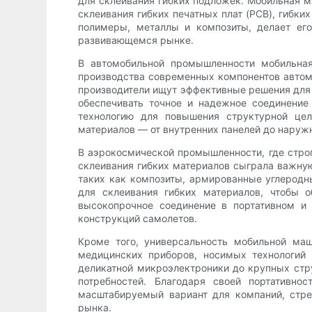
для склеивания гибких подложек. Мобильная 
склеивания гибких печатных плат (PCB), гибки
полимеры, металлы и композиты, делает ег
развивающемся рынке.
В автомобильной промышленности мобильная
производства современных компонентов автом
производители ищут эффективные решения для 
обеспечивать точное и надежное соединение
технологию для повышения структурной цел
материалов — от внутренних панелей до наруж
В аэрокосмической промышленности, где строг
склеивания гибких материалов сыграла важну
таких как композиты, армированные углерод
для склеивания гибких материалов, чтобы о
высокопрочное соединение в портативном и
конструкций самолетов.
Кроме того, универсальность мобильной маш
медицинских приборов, носимых технологий 
деликатной микроэлектроники до крупных стр
потребностей. Благодаря своей портативно
масштабируемый вариант для компаний, стр
рынка.