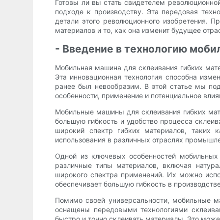
Готовы ли вы стать свидетелем революционно
подходе к производству. Эта передовая техно
детали этого революционного изобретения. П
материалов и то, как она изменит будущее отра
- Введение в технологию моби
Мобильная машина для склеивания гибких мат
Эта инновационная технология способна измен
ранее был невообразим. В этой статье мы по
особенности, применение и потенциальное вли
Мобильные машины для склеивания гибких мате
большую гибкость и удобство процесса склеи
широкий спектр гибких материалов, таких 
использования в различных отраслях промышле
Одной из ключевых особенностей мобильных 
различные типы материалов, включая натура
широкого спектра применений. Их можно испол
обеспечивает большую гибкость в производств
Помимо своей универсальности, мобильные м
оснащены передовыми технологиями склеиван
быстро и точно склеивать материалы. Это може