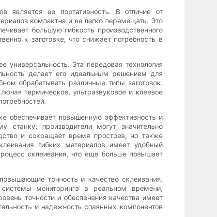
 является ее портативность. В отличие от
ериалов компактна и ее легко перемещать. Это
спечивает большую гибкость производственного
енно к заготовке, что снижает потребность в
 универсальность. Эта передовая технология
альность делает его идеальным решением для
ном обрабатывать различные типы заготовок.
ключая термическое, ультразвуковое и клеевое
потребностей.
кже обеспечивает повышенную эффективность и
му станку, производители могут значительно
дство и сокращает время простоев, но также
клеивания гибких материалов имеет удобный
процесс склеивания, что еще больше повышает
 повышающие точность и качество склеивания.
 системы мониторинга в реальном времени,
ровень точности и обеспечения качества имеет
ительность и надежность спаянных компонентов