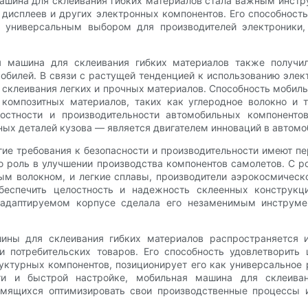
машина для склеивания гибких материалов стала важным инстр
х дисплеев и других электронных компонентов. Его способнос
о универсальным выбором для производителей электроники,
 машина для склеивания гибких материалов также получи
обилей. В связи с растущей тенденцией к использованию элек
склеивания легких и прочных материалов. Способность мобил
 композитных материалов, таких как углеродное волокно и 
остности и производительности автомобильных компоненто
ных деталей кузова — является двигателем инноваций в автом
ие требования к безопасности и производительности имеют п
ю роль в улучшении производства компонентов самолетов. С р
ным волокном, и легкие сплавы, производители аэрокосмичес
беспечить целостность и надежность склеенных конструкци
 адаптируемом корпусе сделала его незаменимым инструме
ины для склеивания гибких материалов распространяется и
и потребительских товаров. Его способность удовлетворить 
уктурных компонентов, позиционирует его как универсальное
сти и быстрой настройке, мобильная машина для склеива
емящихся оптимизировать свои производственные процессы 