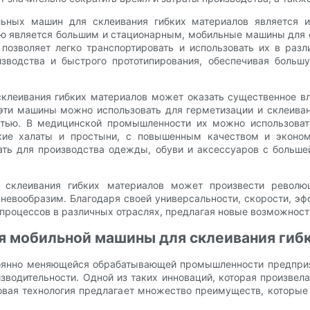
ых машин для склеивания гибких материалов является их 
тую является большим и стационарным, мобильные машины для 
 позволяет легко транспортировать и использовать их в раз
изводства и быстрого прототипирования, обеспечивая большу
клеивания гибких материалов может оказать существенное в
ти машины можно использовать для герметизации и склеивани
стью. В медицинской промышленности их можно использоват
ские халаты и простыни, с повышенным качеством и эконо
ать для производства одежды, обуви и аксессуаров с больш
склеивания гибких материалов может произвести революц
 невообразим. Благодаря своей универсальности, скорости, эф
процессов в различных отраслях, предлагая новые возможности
я мобильной машины для склеивания гиб
оянно меняющейся обрабатывающей промышленности предприят
водительности. Одной из таких инноваций, которая произвел
довая технология предлагает множество преимуществ, которые