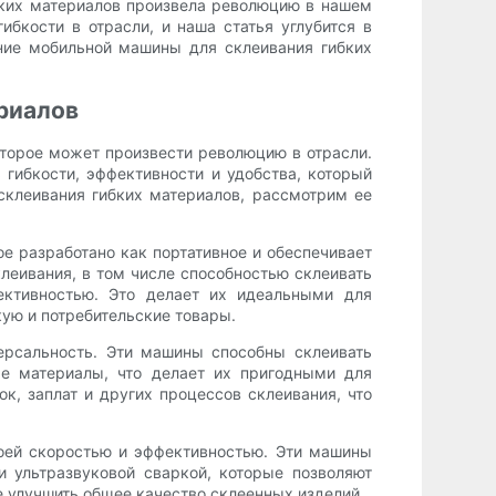
бких материалов произвела революцию в нашем
ибкости в отрасли, и наша статья углубится в
яние мобильной машины для склеивания гибких
риалов
торое может произвести революцию в отрасли.
 гибкости, эффективности и удобства, который
склеивания гибких материалов, рассмотрим ее
е разработано как портативное и обеспечивает
еивания, в том числе способностью склеивать
ективностью. Это делает их идеальными для
ую и потребительские товары.
ерсальность. Эти машины способны склеивать
ые материалы, что делает их пригодными для
к, заплат и других процессов склеивания, что
оей скоростью и эффективностью. Эти машины
 ультразвуковой сваркой, которые позволяют
е улучшить общее качество склеенных изделий.