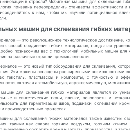
й инновации в отрасли? Мобильная машина для склеивания ги
логия призвана переопределить стандарты эффективности и г
рисоединяйтесь к нам, чтобы мы изучили потенциальное вли
сли.
льных машин для склеивания гибких мате
ериалов — это революционное технологическое достижение, ко
ить способ соединения гибких материалов, предлагая уровень
дробно познакомим вас с технологией мобильных машин для 
яние на различные отрасли промышленности.
риалов — это новый тип оборудования для склеивания, которо
вания. Эти машины оснащены расширенными возможностями скл
как текстиль, пластмассы и композиты, с точностью и эфф
нности, включая автомобильную, аэрокосмическую, медицинск
машин для склеивания гибких материалов является их унив
льные и синтетические ткани, пленки, пенопласты и неткан
ьзовать для герметизации швов, подшивки, склеивания кромо
е и производственных процессах.
ашины для склеивания гибких материалов также известны св
ия, такими как сварка горячим воздухом, горячим клином и
т значительно сократить время и затраты производства, а такж