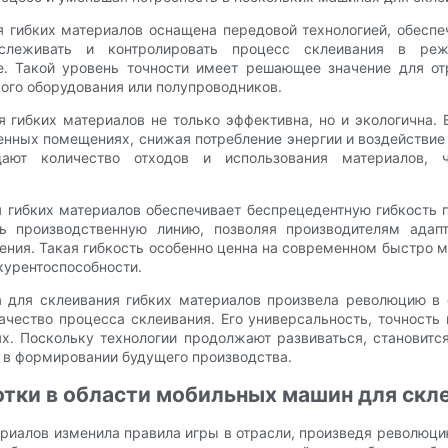
 гибких материалов оснащена передовой технологией, обеспе
тслеживать и контролировать процесс склеивания в реж
е. Такой уровень точности имеет решающее значение для от
ого оборудования или полупроводников.
 гибких материалов не только эффективна, но и экологична. 
енных помещениях, снижая потребление энергии и воздействие
ащают количество отходов и использования материалов, 
 гибких материалов обеспечивает беспрецедентную гибкость п
ть производственную линию, позволяя производителям ада
ния. Такая гибкость особенно ценна на современном быстро м
курентоспособности.
а для склеивания гибких материалов произвела революцию 
ачество процесса склеивания. Его универсальность, точность
ях. Поскольку технологии продолжают развиваться, становитс
ь в формировании будущего производства.
отки в области мобильных машин для скл
риалов изменила правила игры в отрасли, произведя революци