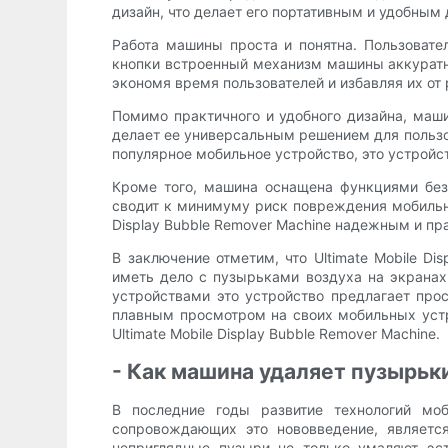
дизайн, что делает его портативным и удобным 
Работа машины проста и понятна. Пользоват
кнопки встроенный механизм машины аккуратно
экономя время пользователей и избавляя их от
Помимо практичного и удобного дизайна, маши
делает ее универсальным решением для пользова
популярное мобильное устройство, это устрой
Кроме того, машина оснащена функциями без
сводит к минимуму риск повреждения мобильног
Display Bubble Remover Machine надежным и пр
В заключение отметим, что Ultimate Mobile D
иметь дело с пузырьками воздуха на экранах
устройствами это устройство предлагает про
плавным просмотром на своих мобильных устр
Ultimate Mobile Display Bubble Remover Machine.
- Как машина удаляет пузырьк
В последние годы развитие технологий мо
сопровождающих это нововведение, является
неприглядные пузыри не только умаляют эст