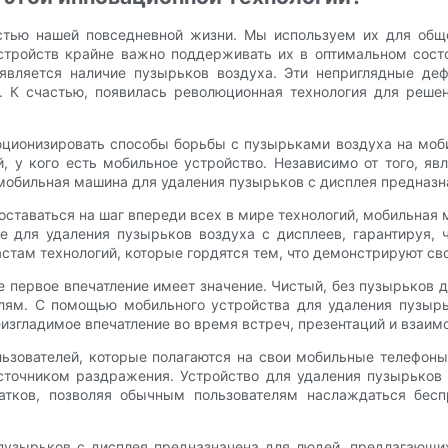
тью нашей повседневной жизни. Мы используем их для обще
стройств крайне важно поддерживать их в оптимальном состо
является наличие пузырьков воздуха. Эти неприглядные деф
а. К счастью, появилась революционная технология для реш
юционизировать способы борьбы с пузырьками воздуха на моб
 у кого есть мобильное устройство. Независимо от того, явл
обильная машина для удаления пузырьков с дисплея предназна
я оставаться на шаг впереди всех в мире технологий, мобильная
е для удаления пузырьков воздуха с дисплеев, гарантируя, ч
астам технологий, которые гордятся тем, что демонстрируют св
 первое впечатление имеет значение. Чистый, без пузырьков
алям. С помощью мобильного устройства для удаления пузырь
еизгладимое впечатление во время встреч, презентаций и взаим
ьзователей, которые полагаются на свои мобильные телефоны
сточником раздражения. Устройство для удаления пузырьков 
атков, позволяя обычным пользователям наслаждаться бес
пузырьков с дисплея предназначена для людей, предлагающих