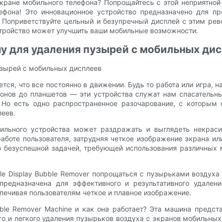
экране мобильного телефона? Попрощайтесь с этой неприятн
ефона! Это инновационное устройство предназначено для пр
. Поприветствуйте цельный и безупречный дисплей с этим ре
устройство может улучшить ваши мобильные возможности.
у для удаления пузырей с мобильных ди
зырей с мобильных дисплеев
я, что все постоянно в движении. Будь то работа или игра, 
онов до планшетов — эти устройства служат нам спасательны
. Но есть одно распространенное разочарование, с которым 
леев.
ильного устройства может раздражать и выглядеть некрас
работе пользователя, затрудняя четкое изображение экрана ил
о безуспешной задачей, требующей использования различных
ile Display Bubble Remover попрощаться с пузырьками воздух
предназначена для эффективного и результативного удален
печивая пользователям четкое и плавное изображение.
ubble Remover Machine и как она работает? Эта машина предс
го и легкого удаления пузырьков воздуха с экранов мобильных