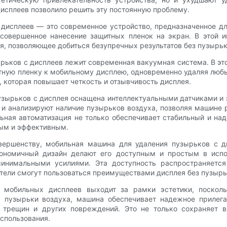
исплеев позволило решить эту постоянную проблему.
дисплеев — это современное устройство, предназначенное дл
 совершенное нанесение защитных пленок на экран. В этой и
я, позволяющее добиться безупречных результатов без пузырьк
ырьков с дисплеев лежит современная вакуумная система. В э
ную пленку к мобильному дисплею, одновременно удаляя любы
, которая повышает четкость и отзывчивость дисплея.
узырьков с дисплея оснащена интеллектуальными датчиками и
 и анализируют наличие пузырьков воздуха, позволяя машине 
льная автоматизация не только обеспечивает стабильный и на
тым и эффективным.
вершенству, мобильная машина для удаления пузырьков с д
гономичный дизайн делают его доступным и простым в испол
 минимальными усилиями. Эта доступность распространяетс
атели смогут пользоваться преимуществами дисплея без пузырь
мобильных дисплеев выходит за рамки эстетики, посколь
я пузырьки воздуха, машина обеспечивает надежное прилега
 трещин и других повреждений. Это не только сохраняет в
использования.