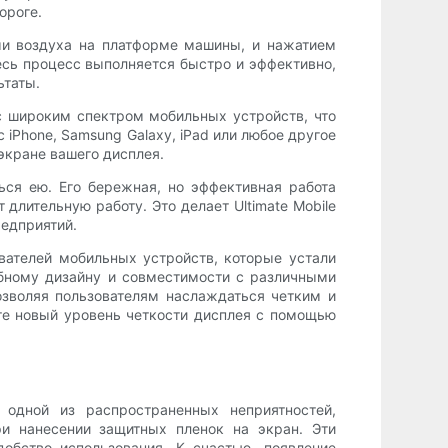
ороге.
ми воздуха на платформе машины, и нажатием
есь процесс выполняется быстро и эффективно,
ьтаты.
 с широким спектром мобильных устройств, что
 iPhone, Samsung Galaxy, iPad или любое другое
экране вашего дисплея.
ся ею. Его бережная, но эффективная работа
длительную работу. Это делает Ultimate Mobile
редприятий.
ователей мобильных устройств, которые устали
обному дизайну и совместимости с различными
озволяя пользователям наслаждаться четким и
те новый уровень четкости дисплея с помощью
одной из распространенных неприятностей,
ри нанесении защитных пленок на экран. Эти
обство использования. К счастью, появление