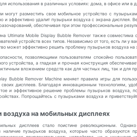
для использования в различных условиях: дома, в офисе или в д
ели могут разместить свое мобильное устройство с пузырька
 и эффективно удалит пузырьки воздуха с экрана дисплея. В
 разочарований, обеспечивая при этом профессиональные резул
на Ultimate Mobile Display Bubble Remover также совместима
телей устройств всех типов. Независимо от того, есть ли у вас
ство может эффективно решить проблему пузырьков воздуха на 
опасности, позволяющими пользователям спокойно пользовать
о устройства, а гладкая и прочная конструкция обеспечивает 
актичным вложением средств как для частных лиц, так и для п
isplay Bubble Remover Machine меняет правила игры для польз
 своих дисплеев. Благодаря инновационным технологиям, уд
стое и эффективное решение проблемы пузырьков воздуха, п
ойствах. Попрощайтесь с пузырьками воздуха и приветствуй
и воздуха на мобильных дисплеях
бильных дисплеев стало поистине революционным. Однако 
 наличие пузырьков воздуха, которые часто образуются п
етическую привлекательность устройства, но и ухудшают уд