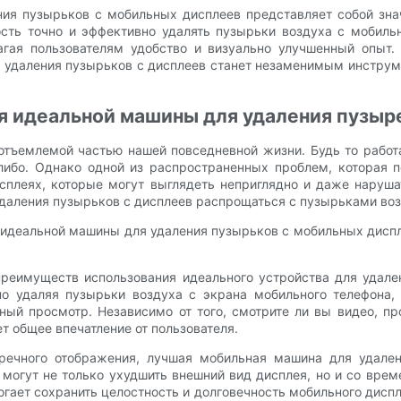
ния пузырьков с мобильных дисплеев представляет собой зна
ость точно и эффективно удалять пузырьки воздуха с мобиль
агая пользователям удобство и визуально улучшенный опыт.
я удаления пузырьков с дисплеев станет незаменимым инструм
я идеальной машины для удаления пузыр
тъемлемой частью нашей повседневной жизни. Будь то работа
ибо. Однако одной из распространенных проблем, которая п
сплеях, которые могут выглядеть неприглядно и даже наруша
аления пузырьков с дисплеев распрощаться с пузырьками воз
 идеальной машины для удаления пузырьков с мобильных диспл
преимуществ использования идеального устройства для удале
но удаляя пузырьки воздуха с экрана мобильного телефона, 
й просмотр. Независимо от того, смотрите ли вы видео, пр
т общее впечатление от пользователя.
речного отображения, лучшая мобильная машина для удале
 могут не только ухудшить внешний вид дисплея, но и со вре
гает сохранить целостность и долговечность мобильного диспле