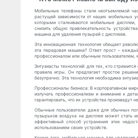
Мобильные телефоны стали неотъемлемой час
растущей зависимости от наших мобильных у
которыми сталкиваются мобильные дисплеи, 
снизить общую привлекательность устройств
машина для удаления пузырей с дисплеев.
Эта инновационная технология обещает револ
эта передовая машина? Ответ прост – каждый,
профессионалом или обычным пользователем, м
Энтузиасты технологий: для тех, кто стремитс
правила игры. Он предлагает простое решени
безупречно. Эта технология необходима энтузи
Профессионалы бизнеса: В корпоративном мире
излучать профессионализм и внимание к дет
гарантировать, что их устройства произведут н
Обычные пользователи: даже для обычных пол
пузырьков воздуха на дисплее может стать и
эффективный способ устранения этих недост
использованием своих устройств.
Кроме того, мобильная машина для удаления 