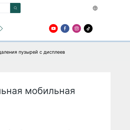
О
Контакт
аления пузырей с дисплеев
льная мобильная