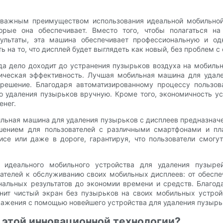
 важным преимуществом использования идеальной мобильно
торые она обеспечивает. Вместо того, чтобы полагаться н
ультаты, эта машина обеспечивает профессиональную и од
ь на то, что дисплей будет выглядеть как новый, без проблем 
гда дело доходит до устранения пузырьков воздуха на мобил
мическая эффективность. Лучшая мобильная машина для удале
 решение. Благодаря автоматизированному процессу пользов
о удаления пузырьков вручную. Кроме того, экономичность уст
енег.
бильная машина для удаления пузырьков с дисплеев предназна
шением для пользователей с различными смартфонами и пл
фисе или даже в дороге, гарантируя, что пользователи смогу
я идеального мобильного устройства для удаления пузыре
ателей к обслуживанию своих мобильных дисплеев: от обеспе
нальных результатов до экономии времени и средств. Благода
нит чистый экран без пузырьков на своих мобильных устрой
ажения с помощью новейшего устройства для удаления пузырь
з этой инновационной технологии?