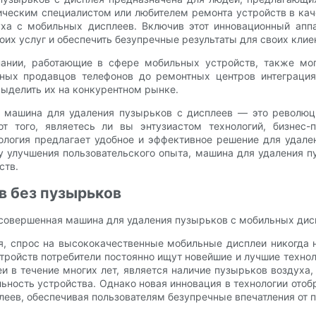
ическим специалистом или любителем ремонта устройств в каче
уха с мобильных дисплеев. Включив этот инновационный аппа
оих услуг и обеспечить безупречные результаты для своих клие
ании, работающие в сфере мобильных устройств, также мо
ных продавцов телефонов до ремонтных центров интеграция
выделить их на конкурентном рынке.
я машина для удаления пузырьков с дисплеев — это революци
от того, являетесь ли вы энтузиастом технологий, бизнес
нология предлагает удобное и эффективное решение для удале
у улучшения пользовательского опыта, машина для удаления 
ств.
в без пузырьков
 совершенная машина для удаления пузырьков с мобильных дис
я, спрос на высококачественные мобильные дисплеи никогда 
тройств потребители постоянно ищут новейшие и лучшие техно
 в течение многих лет, является наличие пузырьков воздуха,
льность устройства. Однако новая инновация в технологии ото
леев, обеспечивая пользователям безупречные впечатления от 