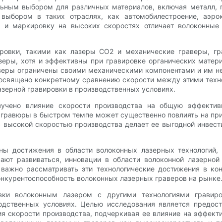
льным выбором для различных материалов, включая металл, п
выбором в таких отраслях, как автомобилестроение, аэро
и и маркировку на высоких скоростях отличает волоконные
ировки, такими как лазеры CO2 и механические граверы, г
зеры, хотя и эффективны при гравировке органических матери
веры ограничены своими механическими компонентами и им не
освящено конкретному сравнению скорости между этими техн
зерной гравировки в производственных условиях.
зучено влияние скорости производства на общую эффектив
 гравюры в быстром темпе может существенно повлиять на пр
с высокой скоростью производства делает ее выгодной инвес
ены достижения в области волоконных лазерных технологий,
жают развиваться, инновации в области волоконной лазерно
важно рассматривать эти технологические достижения в конт
нкурентоспособность волоконных лазерных граверов на рынке
овки волоконным лазером с другими технологиями гравир
одственных условиях. Целью исследования является предос
ия скорости производства, подчеркивая ее влияние на эффект