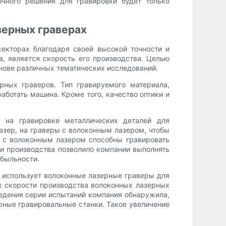
очного решения для гравировки будет только
зерных граверах
екторах благодаря своей высокой точности и
, является скорость его производства. Целью
снове различных тематических исследований.
рных граверов. Тип гравируемого материала,
аботать машина. Кроме того, качество оптики и
я на гравировке металлических деталей для
зер, на граверы с волоконным лазером, чтобы
ы с волоконным лазером способны гравировать
ти производства позволило компании выполнять
ибыльности.
 использует волоконные лазерные граверы для
к скорости производства волоконных лазерных
ведения серии испытаний компания обнаружила,
рные гравировальные станки. Такое увеличение