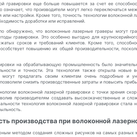
ной гравировки еще больше повышается за счет ее способнос
о означает, что производители могут легко переключаться м
или настройки. Кроме того, точность технологии волоконной 
бходимость доработки или исправлений.
ло обнаружено, что волоконные лазерные граверы могут гра
тоды гравировки. Это особенно выгодно для крупносерийного
атых сроков и требований клиентов. Кроме того, способно
особствует повышению их общей производительности, посколь
авировки на обрабатывающую промышленность было значительн
льности и точности. Эта технология также открыла новые 
и могут предлагать своим клиентам очень подробные и у
позволили снизить производственные затраты и повысить приб
нологии волоконной лазерной гравировки с точки зрения ско
зволив производителям создавать высококачественные и сло
рсальности технология волоконной лазерной гравировки стал
быльность.
сть производства при волоконной лазерн
ярным методом создания сложных рисунков на самых разных ма