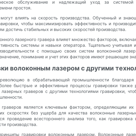
ническое обслуживание и надлежащий уход за системой
емени простоя.
 могут влиять на скорость производства. Обученный и знаю
вировки, чтобы максимизировать эффективность и производи
ям достичь стабильных и высоких скоростей производства.
онного лазерного гравера влияет множество факторов, включа
ктивность системы и навыки оператора. Тщательно учитывая и
зводительности с помощью своих систем волоконной лазер
начение, понимание и учет этих факторов имеют решающее зна
вки волоконным лазером с другими техно
 революцию в обрабатывающей промышленности благодаря 
а более быстрые и эффективные процессы гравировки также р
 лазерных граверов с другими технологиями гравировки, что
шленности.
 граверов является ключевым фактором, определяющим их 
ких скоростях без ущерба для качества волоконные лазерны
тся проведение всестороннего анализа того, как гравировка
сти производства.
ринципы гравировки волоконным лазером. Волоконные лазе