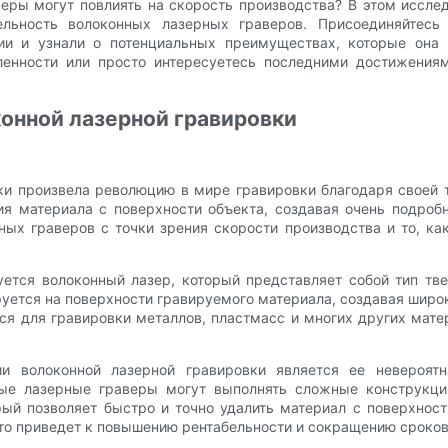
веры могут повлиять на скорость производства? В этом иссл
ельность волоконных лазерных граверов. Присоединяйтес
гии и узнали о потенциальных преимуществах, которые она п
нности или просто интересуетесь последними достижениями
конной лазерной гравировки
ки произвела революцию в мире гравировки благодаря своей т
я материала с поверхности объекта, создавая очень подроб
ых граверов с точки зрения скорости производства и то, ка
уется волоконный лазер, который представляет собой тип тве
руется на поверхности гравируемого материала, создавая широки
тся для гравировки металлов, пластмасс и многих других мат
 волоконной лазерной гравировки является ее невероятн
ые лазерные граверы могут выполнять сложные конструкци
ый позволяет быстро и точно удалить материал с поверхности
что приведет к повышению рентабельности и сокращению сроков