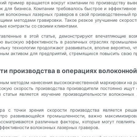
кий пример вращается вокруг компании по производству выве
к для бизнеса. Компании требовалось быстрое и эффективное 
ия волоконных лазерных граверов в свой производственный п
щими методами гравировки. Такое резкое улучшение скорости
ные контракты со своими клиентами.
тавленные в этой статье, демонстрируют впечатляющие во
ою высокую эффективность в различных отраслях промышленно
льку технологии продолжают развиваться, вполне вероятно, ч
нным активом для предприятий, стремящихся повысить свою п
ти производства в операциях волоконной
рным методом нанесения высококачественной маркировки на ра
сокую скорость производства производители постоянно ищут
 статьи является изучение производительности волоконных 
вера с точки зрения скорости производства является реш
стро развивающейся промышленности, важно максимизирова
ссматриваются различные факторы, которые могут повлиять н
ффективности волоконных лазерных граверов.