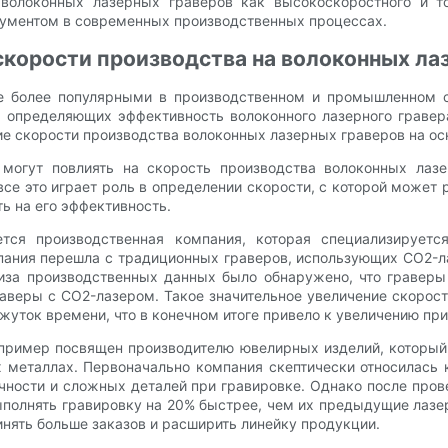
 волоконных лазерных граверов как высокоскоростного и т
рументом в современных производственных процессах.
скорости производства на волоконных ла
е более популярными в производственном и промышленном с
 определяющих эффективность волоконного лазерного гравера
ие скорости производства волоконных лазерных граверов на о
могут повлиять на скорость производства волоконных лазе
е это играет роль в определении скорости, с которой может р
ь на его эффективность.
ся производственная компания, которая специализируетс
ания перешла с традиционных граверов, использующих CO2-ла
лиза производственных данных было обнаружено, что гравер
аверы с CO2-лазером. Такое значительное увеличение скорос
жуток времени, что в конечном итоге привело к увеличению пр
 пример посвящен производителю ювелирных изделий, который
 металлах. Первоначально компания скептически относилась 
очности и сложных деталей при гравировке. Однако после про
полнять гравировку на 20% быстрее, чем их предыдущие лазе
нять больше заказов и расширить линейку продукции.