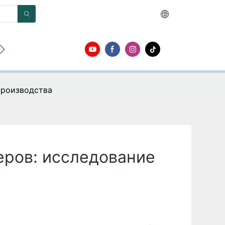
О
Контакт
производства
еров: исследование