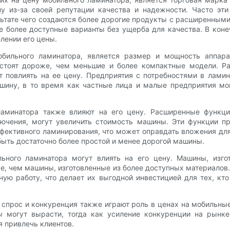
 из-за своей репутации качества и надежности. Часто эт
льтате чего создаются более дорогие продукты с расширенным
 более доступные варианты без ущерба для качества. В коне
лении его цены.
бильного ламинатора, является размер и мощность аппара
 стоят дороже, чем меньшие и более компактные модели. Р
т повлиять на ее цену. Предприятия с потребностями в лами
ашину, в то время как частные лица и малые предприятия мо
аминатора также влияют на его цену. Расширенные функции
лючения, могут увеличить стоимость машины. Эти функции п
ффективного ламинирования, что может оправдать вложения дл
 быть достаточно более простой и менее дорогой машины.
ьного ламинатора могут влиять на его цену. Машины, изг
же, чем машины, изготовленные из более доступных материалов
ную работу, что делает их выгодной инвестицией для тех, кт
прос и конкуренция также играют роль в ценах на мобильные
 могут вырасти, тогда как усиление конкуренции на рынк
 привлечь клиентов.