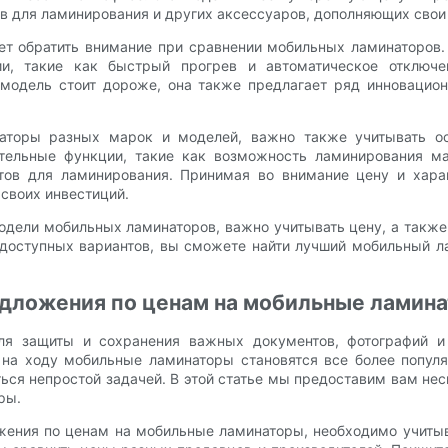
в для ламинирования и других аксессуаров, дополняющих сво
ет обратить внимание при сравнении мобильных ламинаторов. 
и, такие как быстрый прогрев и автоматическое отключе
а модель стоит дороже, она также предлагает ряд инновацио
торы разных марок и моделей, важно также учитывать ос
ительные функции, такие как возможность ламинирования м
етов для ламинирования. Принимая во внимание цену и хар
 своих инвестиций.
одели мобильных ламинаторов, важно учитывать цену, а также
 доступных вариантов, вы сможете найти лучший мобильный л
едложения по ценам на мобильные ламин
я защиты и сохранения важных документов, фотографий и 
 на ходу мобильные ламинаторы становятся все более попул
ся непростой задачей. В этой статье мы предоставим вам неск
ры.
ожения по ценам на мобильные ламинаторы, необходимо учитыв