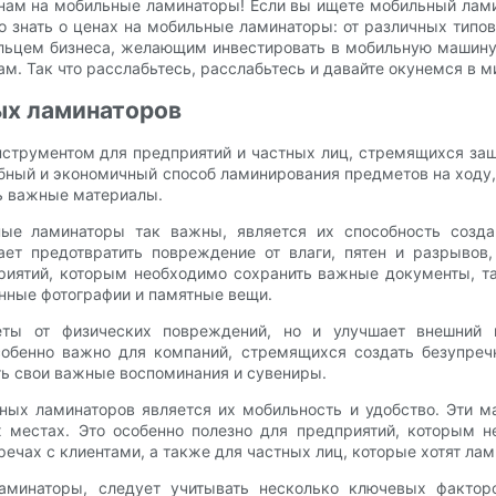
нам на мобильные ламинаторы! Если вы ищете мобильный лами
 знать о ценах на мобильные ламинаторы: от различных типо
ельцем бизнеса, желающим инвестировать в мобильную машину
ам. Так что расслабьтесь, расслабьтесь и давайте окунемся в 
ых ламинаторов
трументом для предприятий и частных лиц, стремящихся защ
бный и экономичный способ ламинирования предметов на ходу,
ть важные материалы.
е ламинаторы так важны, является их способность создав
ает предотвратить повреждение от влаги, пятен и разрывов
риятий, которым необходимо сохранить важные документы, так
нные фотографии и памятные вещи.
ты от физических повреждений, но и улучшает внешний 
собенно важно для компаний, стремящихся создать безупре
ть свои важные воспоминания и сувениры.
х ламинаторов является их мобильность и удобство. Эти маш
х местах. Это особенно полезно для предприятий, которым 
речах с клиентами, а также для частных лиц, которые хотят ла
аминаторы, следует учитывать несколько ключевых фактор