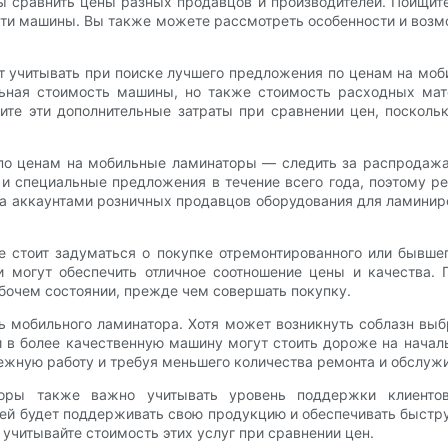
бы сравнить цены разных продавцов и производителей. Поищите
сти машины. Вы также можете рассмотреть особенности и возм
 учитывать при поиске лучшего предложения по ценам на моб
льная стоимость машины, но также стоимость расходных мат
ите эти дополнительные затраты при сравнении цен, посколь
 по ценам на мобильные ламинаторы — следить за распродаж
и специальные предложения в течение всего года, поэтому р
за аккаунтами розничных продавцов оборудования для ламиниро
стоит задуматься о покупке отремонтированного или бывшег
 могут обеспечить отличное соотношение цены и качества. П
абочем состоянии, прежде чем совершать покупку.
ь мобильного ламинатора. Хотя может возникнуть соблазн выб
 в более качественную машину могут стоить дороже на началь
ежную работу и требуя меньшего количества ремонта и обслуж
оры также важно учитывать уровень поддержки клиентов
ей будет поддерживать свою продукцию и обеспечивать быстр
 учитывайте стоимость этих услуг при сравнении цен.