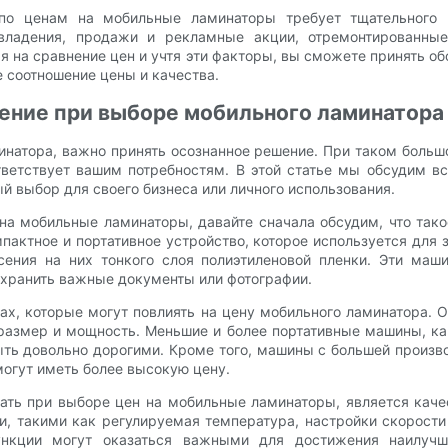
по ценам на мобильные ламинаторы требует тщательного 
владения, продажи и рекламные акции, отремонтированные
я на сравнение цен и учтя эти факторы, вы сможете принять 
е соотношение цены и качества.
шение при выборе мобильного ламинатора
инатора, важно принять осознанное решение. При таком боль
тветствует вашим потребностям. В этой статье мы обсудим в
й выбор для своего бизнеса или личного использования.
на мобильные ламинаторы, давайте сначала обсудим, что так
пактное и портативное устройство, которое используется для 
сения на них тонкого слоя полиэтиленовой пленки. Эти маш
охранить важные документы или фотографии.
ах, которые могут повлиять на цену мобильного ламинатора.
 размер и мощность. Меньшие и более портативные машины, как
ь довольно дорогими. Кроме того, машины с большей произво
могут иметь более высокую цену.
ать при выборе цен на мобильные ламинаторы, является кач
, такими как регулируемая температура, настройки скорости 
нкции могут оказаться важными для достижения наилучш