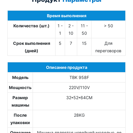
Время выполнения
Количество (шт.)
1 -
2 -
11 -
> 50
1
10
50
Срок выполнения
5
7
15
Для
(дней)
переговоров
Описание продукта
Модель
TBK 958F
Мощность
220V/110V
Размер
32*52*64CM
машины
После
28KG
упаковки
Описание
Машина является новейшей моделью, ее