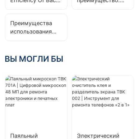
Efficiency Of Back
преимущество:
машина для
Glass Removal
изучение
замены стекла
Laser Machines For
экономичности
Преимущества
High-Volume
ручных сварочных
использования
Operations
аппаратов для
лазерного станка
лазерной сварки
для ремонта
телефонов
ВЫ МОГЛИ БЫ
Паяльный
Электрический