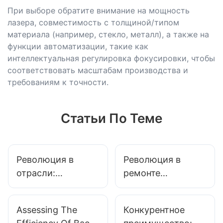
При выборе обратите внимание на мощность
лазера, совместимость с толщиной/типом
материала (например, стекло, металл), а также на
функции автоматизации, такие как
интеллектуальная регулировка фокусировки, чтобы
соответствовать масштабам производства и
требованиям к точности.
Статьи По Теме
Революция в
Революция в
отрасли:
ремонте
передовая
мобильных
машина с синим
телефонов:
Assessing The
Конкурентное
лазером
идеальная