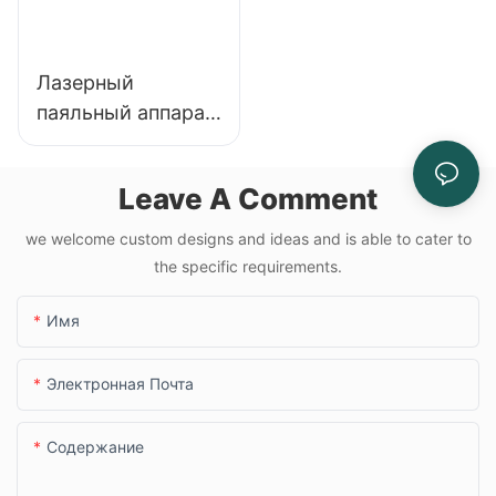
Лазерный
паяльный аппарат
TBK 2203/2205 |
Прецизионная
Leave A Comment
станция для
ремонта
we welcome custom designs and ideas and is able to cater to
логической платы
the specific requirements.
телефона, BGA и
микросхем
Имя
Электронная Почта
Содержание