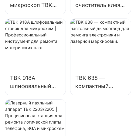
микроскоп TBK
очиститель клея и
701A | Цифровой
разделитель
микроскоп 48 МП
экрана TBK 002 |
для ремонта
Инструмент для
электроники и
ремонта
печатных плат
телефонов «2 в 1»
TBK 918A
TBK 638 —
шлифовальный
компактный
станок для
настольный
микросхем |
дымоотвод для
Профессиональны
ремонта
й инструмент для
электроники и
ремонта
лазерной
материнских плат
маркировки.