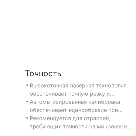
Точность
Высокоточная лазерная технология
обеспечивает точную резку и
гравировку, идеально подходящую дл
Автоматизированная калибровка
сложных дизайнов.
обеспечивает единообразие при
производстве крупных партий
Рекомендуется для отраслей,
продукции.
требующих точности на микронном
уровне, таких как электроника или