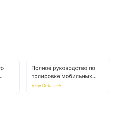
производство персонализированных
подарков.
го
Полное руководство по
полировке мобильных
й
телефонов: все, что вам
View Details
нужно знать