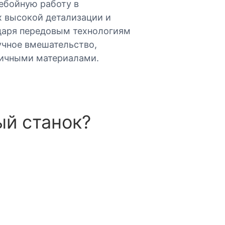
ебойную работу в
 высокой детализации и
одаря передовым технологиям
учное вмешательство,
личными материалами.
ый станок?