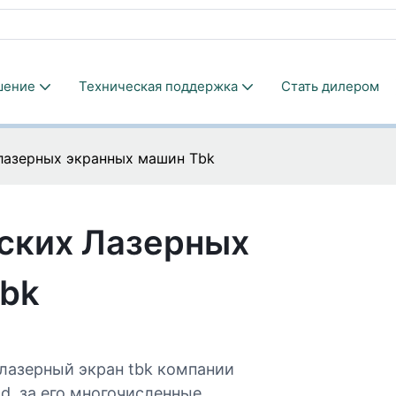
шение
Техническая поддержка
Стать дилером
лазерных экранных машин Tbk
ских Лазерных
bk
лазерный экран tbk компании
d. за его многочисленные