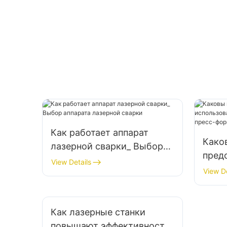
аэрокосмическая промышленность.
Как работает аппарат
Како
лазерной сварки_ Выбор
пред
аппарата лазерной сварки
View Details
испо
View De
для 
прес
Как лазерные станки
повышают эффективность