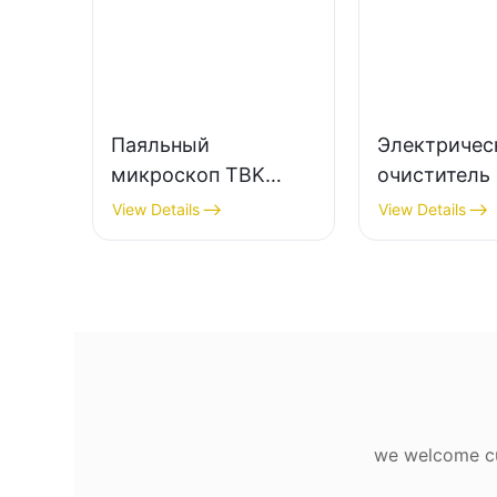
Паяльный
Электричес
микроскоп TBK
очиститель 
701A | Цифровой
разделител
View Details
View Details
микроскоп 48 МП
TBK 002 |
для ремонта
Инструмент
электроники и
ремонта те
печатных плат
«2 в 1»
we welcome cus