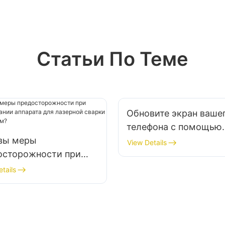
рабочего процесса.
Статьи По Теме
Обновите экран ваше
телефона с помощью
вы меры
нашей полировально
View Details
осторожности при
машины
льзовании аппарата
tails
лазерной сварки
с-форм?