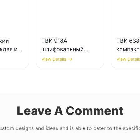
кий
TBK 918A
TBK 638
клея и
шлифовальный
компак
ь экрана
станок для
настоль
View Details
View Detail
микросхем |
дымоотв
 для
Профессиональный
ремонта
лефонов
инструмент для
электро
ремонта
лазерно
материнских плат
маркиро
Leave A Comment
tom designs and ideas and is able to cater to the specifi