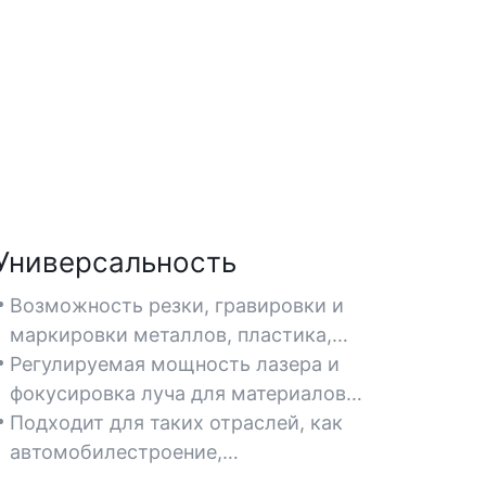
Универсальность
Возможность резки, гравировки и
маркировки металлов, пластика,
дерева и композитных материалов.
Регулируемая мощность лазера и
фокусировка луча для материалов
различной толщины и типа.
Подходит для таких отраслей, как
автомобилестроение,
обрабатывающая промышленность и