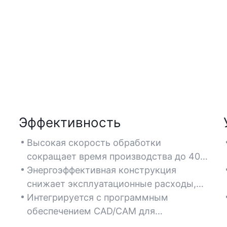
Эффективность
Высокая скорость обработки
сокращает время производства до 40%
я
по сравнению с традиционными
Энергоэффективная конструкция
методами.
снижает эксплуатационные расходы,
сохраняя при этом высокую
Интегрируется с программным
производительность.
обеспечением CAD/CAM для
бесперебойной автоматизации