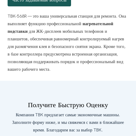
ат с четким цифровым дисплеем позволяет устанавливать и
TBK-568R — это ваша универсальная станция для ремонта.
Она
выполняет функцию профессиональной
нагревательной
дставки для ЖК-дисплеев при замене экранов. Он подаёт
 см x 21 см) термостойкая гибкая грелка, которая служит основной
подставки
для ЖК-дисплеев мобильных телефонов и
елефоны, чтобы размягчить клей, что значительно упрощает
планшетов, обеспечивая равномерный контролируемый нагрев
реключателем для легкого переключения между источниками
для размягчения клея и безопасного снятия экрана.
Кроме того,
в базе контроллера предусмотрена встроенная организация,
 и деталей, а также слотами для отвёрток. Больше никаких
позволяющая поддерживать порядок и профессиональный вид
вашего рабочего места.
арядки других устройств во время работы.
аже на загруженном рабочем столе.
Получите Быструю Оценку
Компания TBK предлагает самые экономичные машины.
Заполните форму ниже, и мы свяжемся с вами в ближайшее
время. Благодарим вас за выбор TBK.