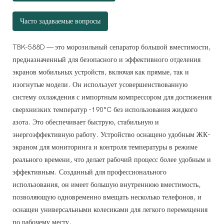
Часто задаваемые вопросы
го разделения сит.
TBK-588D — это морозильный сепаратор большой вместимости,
морозки?
 что делает его более безопасным и экономичным.
предназначенный для безопасного и эффективного отделения
фоны и т.д. — все это подходит для разборки. Однако не все
я быстрого и стабильного охлаждения, энергоэффективности и
экранов мобильных устройств, включая как прямые, так и
вленный после прессования, можно разобрать, но необходимо
изогнутые модели. Он использует усовершенствованную
коло 55 секунд. Экран необходимо как можно скорее высушить
временно хранить несколько мобильных телефонов.
систему охлаждения с импортным компрессором для достижения
сле Apple X также можно разобрать методом холодной
тва эксплуатации и мониторинга температуры и времени в режиме
сверхнизких температур -190°C без использования жидкого
азота. Это обеспечивает быструю, стабильную и
 изогнутых сеток.
энергоэффективную работу. Устройство оснащено удобным ЖК-
и для удобного перемещения.
экраном для мониторинга и контроля температуры в режиме
реального времени, что делает рабочий процесс более удобным и
ерзании, не запускается?
эффективным. Созданный для профессионального
использования, он имеет большую внутреннюю вместимость,
позволяющую одновременно вмещать несколько телефонов, и
оснащен универсальными колесиками для легкого перемещения
по рабочему месту.