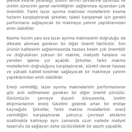
şekilde kesme yeteneği, üretim termin tarihlerine uyulması ve
üretim sürecinin genel verimliliğinin sağlanması açısından çok
önemlidir. Farklı lazer ayırma makinesi modellerinin kesme
hızlarını karşılaştırarak şirketler, talebi karşılamak için gerekli
performansı sağlayacak bir makineye yatırım yaptıklarından
emin olabilirler.
Kesme hızının yanı sıra lazer ayırma makinesinin doğruluğu da
dikkate alınması gereken bir diğer önemli faktördür. Son
ürünün kalitesinin sağlanmasında hassas kesim çok önemlidir
ve doğruluktan yoksun bir makine, maliyetli hatalara ve
yeniden işleme yol açabilir. Şirketler, farklı makine
modellerinin doğruluğunu karşılaştırarak, sürekli olarak hassas
ve yüksek kaliteli kesimler sağlayacak bir makineye yatırım
yaptıklarından emin olabilirler.
Enerji verimliliği, lazer ayırma makinelerinin performansının
göz ardı edilmemesi gereken bir diğer önemli yönüdür.
Günümüzün çevreye duyarlı dünyasında, üretim
ekipmanlarının enerji tüketimi giderek artan bir endişe
kaynağıdır. Şirketler, farklı makine modellerinin enerji
verimliliğini karşılaştırarak yalnızca çevresel etkilerini
azaltmakla kalmayıp aynı zamanda uzun vadede maliyet
tasarrufu da sağlayan daha sürdürülebilir bir seçim yapabilir.