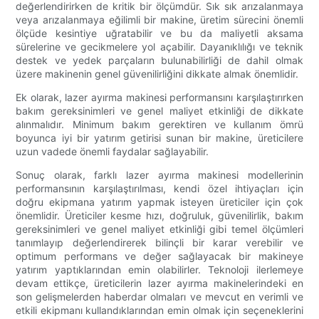
değerlendirirken de kritik bir ölçümdür. Sık sık arızalanmaya
veya arızalanmaya eğilimli bir makine, üretim sürecini önemli
ölçüde kesintiye uğratabilir ve bu da maliyetli aksama
sürelerine ve gecikmelere yol açabilir. Dayanıklılığı ve teknik
destek ve yedek parçaların bulunabilirliği de dahil olmak
üzere makinenin genel güvenilirliğini dikkate almak önemlidir.
Ek olarak, lazer ayırma makinesi performansını karşılaştırırken
bakım gereksinimleri ve genel maliyet etkinliği de dikkate
alınmalıdır. Minimum bakım gerektiren ve kullanım ömrü
boyunca iyi bir yatırım getirisi sunan bir makine, üreticilere
uzun vadede önemli faydalar sağlayabilir.
Sonuç olarak, farklı lazer ayırma makinesi modellerinin
performansının karşılaştırılması, kendi özel ihtiyaçları için
doğru ekipmana yatırım yapmak isteyen üreticiler için çok
önemlidir. Üreticiler kesme hızı, doğruluk, güvenilirlik, bakım
gereksinimleri ve genel maliyet etkinliği gibi temel ölçümleri
tanımlayıp değerlendirerek bilinçli bir karar verebilir ve
optimum performans ve değer sağlayacak bir makineye
yatırım yaptıklarından emin olabilirler. Teknoloji ilerlemeye
devam ettikçe, üreticilerin lazer ayırma makinelerindeki en
son gelişmelerden haberdar olmaları ve mevcut en verimli ve
etkili ekipmanı kullandıklarından emin olmak için seçeneklerini