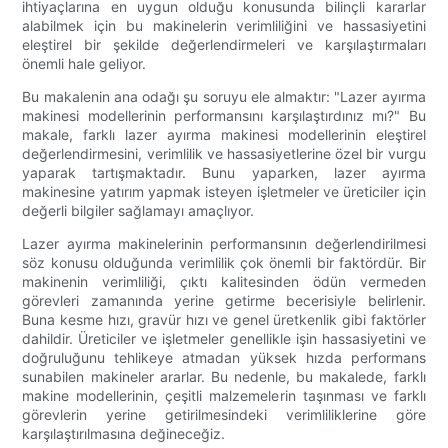
ihtiyaçlarına en uygun olduğu konusunda bilinçli kararlar
alabilmek için bu makinelerin verimliliğini ve hassasiyetini
eleştirel bir şekilde değerlendirmeleri ve karşılaştırmaları
önemli hale geliyor.
Bu makalenin ana odağı şu soruyu ele almaktır: "Lazer ayırma
makinesi modellerinin performansını karşılaştırdınız mı?" Bu
makale, farklı lazer ayırma makinesi modellerinin eleştirel
değerlendirmesini, verimlilik ve hassasiyetlerine özel bir vurgu
yaparak tartışmaktadır. Bunu yaparken, lazer ayırma
makinesine yatırım yapmak isteyen işletmeler ve üreticiler için
değerli bilgiler sağlamayı amaçlıyor.
Lazer ayırma makinelerinin performansının değerlendirilmesi
söz konusu olduğunda verimlilik çok önemli bir faktördür. Bir
makinenin verimliliği, çıktı kalitesinden ödün vermeden
görevleri zamanında yerine getirme becerisiyle belirlenir.
Buna kesme hızı, gravür hızı ve genel üretkenlik gibi faktörler
dahildir. Üreticiler ve işletmeler genellikle işin hassasiyetini ve
doğruluğunu tehlikeye atmadan yüksek hızda performans
sunabilen makineler ararlar. Bu nedenle, bu makalede, farklı
makine modellerinin, çeşitli malzemelerin taşınması ve farklı
görevlerin yerine getirilmesindeki verimliliklerine göre
karşılaştırılmasına değineceğiz.