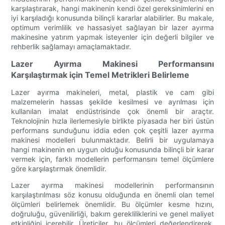
karşılaştırarak, hangi makinenin kendi özel gereksinimlerini en
iyi karşıladığı konusunda bilinçli kararlar alabilirler. Bu makale,
optimum verimlilik ve hassasiyet sağlayan bir lazer ayırma
makinesine yatırım yapmak isteyenler için değerli bilgiler ve
rehberlik sağlamayı amaçlamaktadır.
Lazer Ayırma Makinesi Performansını
Karşılaştırmak için Temel Metrikleri Belirleme
Lazer ayırma makineleri, metal, plastik ve cam gibi
malzemelerin hassas şekilde kesilmesi ve ayrılması için
kullanılan imalat endüstrisinde çok önemli bir araçtır.
Teknolojinin hızla ilerlemesiyle birlikte piyasada her biri üstün
performans sunduğunu iddia eden çok çeşitli lazer ayırma
makinesi modelleri bulunmaktadır. Belirli bir uygulamaya
hangi makinenin en uygun olduğu konusunda bilinçli bir karar
vermek için, farklı modellerin performansını temel ölçümlere
göre karşılaştırmak önemlidir.
Lazer ayırma makinesi modellerinin performansının
karşılaştırılması söz konusu olduğunda en önemli olan temel
ölçümleri belirlemek önemlidir. Bu ölçümler kesme hızını,
doğruluğu, güvenilirliği, bakım gerekliliklerini ve genel maliyet
etkinliğini içerebilir. Üreticiler, bu ölçümleri değerlendirerek,