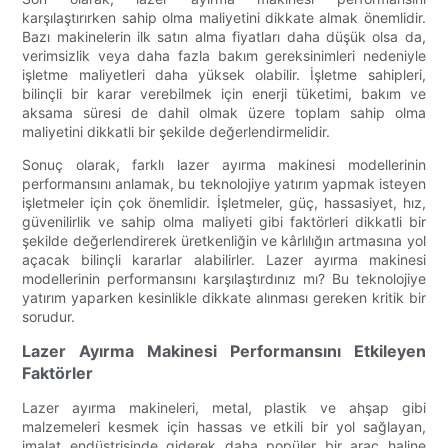
karşılaştırırken sahip olma maliyetini dikkate almak önemlidir.
Bazı makinelerin ilk satın alma fiyatları daha düşük olsa da,
verimsizlik veya daha fazla bakım gereksinimleri nedeniyle
işletme maliyetleri daha yüksek olabilir. İşletme sahipleri,
bilinçli bir karar verebilmek için enerji tüketimi, bakım ve
aksama süresi de dahil olmak üzere toplam sahip olma
maliyetini dikkatli bir şekilde değerlendirmelidir.
Sonuç olarak, farklı lazer ayırma makinesi modellerinin
performansını anlamak, bu teknolojiye yatırım yapmak isteyen
işletmeler için çok önemlidir. İşletmeler, güç, hassasiyet, hız,
güvenilirlik ve sahip olma maliyeti gibi faktörleri dikkatli bir
şekilde değerlendirerek üretkenliğin ve kârlılığın artmasına yol
açacak bilinçli kararlar alabilirler. Lazer ayırma makinesi
modellerinin performansını karşılaştırdınız mı? Bu teknolojiye
yatırım yaparken kesinlikle dikkate alınması gereken kritik bir
sorudur.
Lazer Ayırma Makinesi Performansını Etkileyen
Faktörler
Lazer ayırma makineleri, metal, plastik ve ahşap gibi
malzemeleri kesmek için hassas ve etkili bir yol sağlayan,
imalat endüstrisinde giderek daha popüler bir araç haline