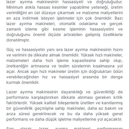
lazer ayırma makinesinin hassasiyeti ve doğruluğudur.
Minimum atıkla hassas kesimler yapabilme yeteneği, üretim
verimliliğini en üst düzeye çıkarmak ve malzeme maliyetlerini
en aza indirmek isteyen işletmeler için çok önemlidir. Bazı
lazer ayırma makineleri, otomatik odaklama ve gerçek
zamanlı izleme gibi kesme işleminin hassasiyetini ve
doğruluğunu önemli ölçüde artırabilen gelişmiş özelliklerle
donatılmıştır.
Güç ve hassasiyetin yanı sıra lazer ayırma makinesinin hızını
ve verimini de dikkate almak önemlidir. Yüksek hızlı makineler,
malzemeleri daha hızlı işleme kapasitesine sahip olup,
üretkenliğin artmasına ve teslim sürelerinin kısalmasına yol
açar. Ancak aşırı hızlı makineler üretim için doğruluktan ödün
verebileceğinden hız ve hassasiyet arasında bir denge
kurmak önemlidir.
Lazer ayırma makinesinin dayanıklılığı ve güvenilirliği de
performansı karşılaştırırken dikkate alınması gereken kritik
faktörlerdir. Yüksek kaliteli bileşenlerle üretilen ve kanıtlanmış
bir güvenilirlik geçmişine sahip makineler, daha az bakım ve
arıza süresi gerektirecek ve bu da daha yüksek genel
performans ve daha düşük işletme maliyetlerine yol açacaktır.
Son olarak, lazer ayırma makinesi performansını