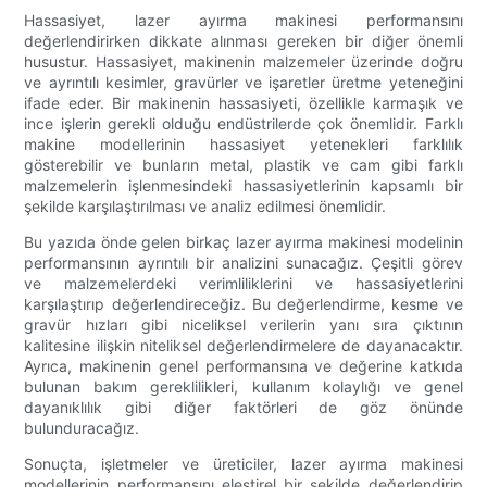
Hassasiyet, lazer ayırma makinesi performansını
değerlendirirken dikkate alınması gereken bir diğer önemli
husustur. Hassasiyet, makinenin malzemeler üzerinde doğru
ve ayrıntılı kesimler, gravürler ve işaretler üretme yeteneğini
ifade eder. Bir makinenin hassasiyeti, özellikle karmaşık ve
ince işlerin gerekli olduğu endüstrilerde çok önemlidir. Farklı
makine modellerinin hassasiyet yetenekleri farklılık
gösterebilir ve bunların metal, plastik ve cam gibi farklı
malzemelerin işlenmesindeki hassasiyetlerinin kapsamlı bir
şekilde karşılaştırılması ve analiz edilmesi önemlidir.
Bu yazıda önde gelen birkaç lazer ayırma makinesi modelinin
performansının ayrıntılı bir analizini sunacağız. Çeşitli görev
ve malzemelerdeki verimliliklerini ve hassasiyetlerini
karşılaştırıp değerlendireceğiz. Bu değerlendirme, kesme ve
gravür hızları gibi niceliksel verilerin yanı sıra çıktının
kalitesine ilişkin niteliksel değerlendirmelere de dayanacaktır.
Ayrıca, makinenin genel performansına ve değerine katkıda
bulunan bakım gereklilikleri, kullanım kolaylığı ve genel
dayanıklılık gibi diğer faktörleri de göz önünde
bulunduracağız.
Sonuçta, işletmeler ve üreticiler, lazer ayırma makinesi
modellerinin performansını eleştirel bir şekilde değerlendirip