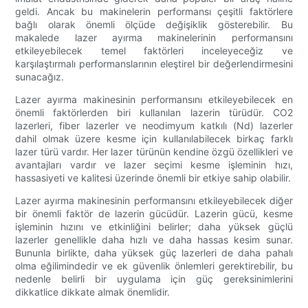
geldi. Ancak bu makinelerin performansı çeşitli faktörlere
bağlı olarak önemli ölçüde değişiklik gösterebilir. Bu
makalede lazer ayırma makinelerinin performansını
etkileyebilecek temel faktörleri inceleyeceğiz ve
karşılaştırmalı performanslarının eleştirel bir değerlendirmesini
sunacağız.
Lazer ayırma makinesinin performansını etkileyebilecek en
önemli faktörlerden biri kullanılan lazerin türüdür. CO2
lazerleri, fiber lazerler ve neodimyum katkılı (Nd) lazerler
dahil olmak üzere kesme için kullanılabilecek birkaç farklı
lazer türü vardır. Her lazer türünün kendine özgü özellikleri ve
avantajları vardır ve lazer seçimi kesme işleminin hızı,
hassasiyeti ve kalitesi üzerinde önemli bir etkiye sahip olabilir.
Lazer ayırma makinesinin performansını etkileyebilecek diğer
bir önemli faktör de lazerin gücüdür. Lazerin gücü, kesme
işleminin hızını ve etkinliğini belirler; daha yüksek güçlü
lazerler genellikle daha hızlı ve daha hassas kesim sunar.
Bununla birlikte, daha yüksek güç lazerleri de daha pahalı
olma eğilimindedir ve ek güvenlik önlemleri gerektirebilir, bu
nedenle belirli bir uygulama için güç gereksinimlerini
dikkatlice dikkate almak önemlidir.