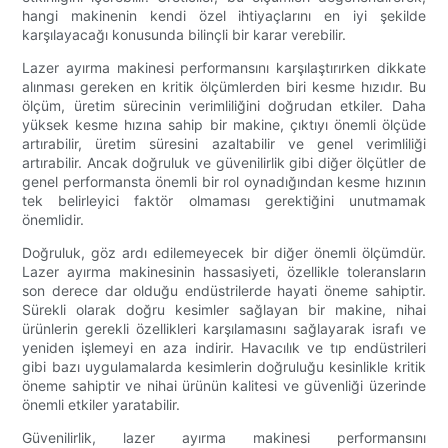
hangi makinenin kendi özel ihtiyaçlarını en iyi şekilde
karşılayacağı konusunda bilinçli bir karar verebilir.
Lazer ayırma makinesi performansını karşılaştırırken dikkate
alınması gereken en kritik ölçümlerden biri kesme hızıdır. Bu
ölçüm, üretim sürecinin verimliliğini doğrudan etkiler. Daha
yüksek kesme hızına sahip bir makine, çıktıyı önemli ölçüde
artırabilir, üretim süresini azaltabilir ve genel verimliliği
artırabilir. Ancak doğruluk ve güvenilirlik gibi diğer ölçütler de
genel performansta önemli bir rol oynadığından kesme hızının
tek belirleyici faktör olmaması gerektiğini unutmamak
önemlidir.
Doğruluk, göz ardı edilemeyecek bir diğer önemli ölçümdür.
Lazer ayırma makinesinin hassasiyeti, özellikle toleransların
son derece dar olduğu endüstrilerde hayati öneme sahiptir.
Sürekli olarak doğru kesimler sağlayan bir makine, nihai
ürünlerin gerekli özellikleri karşılamasını sağlayarak israfı ve
yeniden işlemeyi en aza indirir. Havacılık ve tıp endüstrileri
gibi bazı uygulamalarda kesimlerin doğruluğu kesinlikle kritik
öneme sahiptir ve nihai ürünün kalitesi ve güvenliği üzerinde
önemli etkiler yaratabilir.
Güvenilirlik, lazer ayırma makinesi performansını