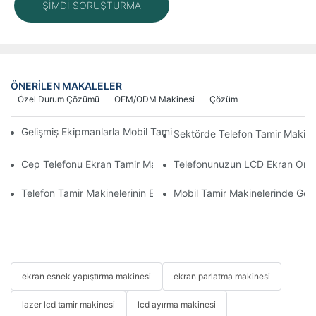
ŞIMDI SORUŞTURMA
ÖNERILEN MAKALELER
Özel Durum Çözümü
OEM/ODM Makinesi
Çözüm
Gelişmiş Ekipmanlarla Mobil Tamir İş Akışınızı Nasıl İyileştirebilirs
Sektörde Telefon Tamir Makinel
Cep Telefonu Ekran Tamir Makineniz İçin Doğru Aksesuarları S
Telefonunuzun LCD Ekran Onarım 
Telefon Tamir Makinelerinin Ekran ve Batarya Değişiminde Kullan
Mobil Tamir Makinelerinde Geliş
ekran esnek yapıştırma makinesi
ekran parlatma makinesi
lazer lcd tamir makinesi
lcd ayırma makinesi