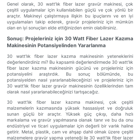
Genel olarak, 30 watt'lık fiber lazer gravür makinesi, çok
çeşitli uygulamalar için kullanılabilen güçlü ve çok yönlü bir
araçtır. Makineyi çalıştırmaya ilişkin bu ipuçlarını ve en iyi
uygulamaları takip ederek, gravür projeleriniz için mümkün
olan en iyi sonuçları elde ettiğinizden emin olabilirsiniz.
Sonuç: Projeleriniz için 30 Watt Fiber Lazer Kazıma
Makinesinin Potansiyelinden Yararlanma
30 watt'lık fiber lazer kazıma makinesinin yeteneklerini
değerlendirdiniz mi? Bu kapsamlı değerlendirmede 30 watt'lık
fiber lazer kazıma makinesinin gücünü ve projeleriniz için
potansiyelini araştırdık. Bu sonuç bölümünde, bu
potansiyelden nasıl yararlanabileceğinizi ve projeleriniz için
30 watt'lık fiber lazer gravür makinesinin özelliklerinden tam
olarak nasıl yararlanabileceğinizi tartışacağız.
30 watt'lık fiber lazer kazıma makinesi, çok çeşitli
malzemelerin kazımasında yüksek hassasiyet ve doğruluk
sunan güçlü bir araçtır. Yüksek güç çıkışı, daha hızlı
markalama ve gravür yapılmasına olanak tanır ve bu da onu
endüstriyel ve ticari uygulamalar için değerli bir varlık haline
getirir. Metal, plastik, cam ve ahşap dahil olmak üzere çeşitli
malzemelere gravür yapma yeteneği ile 30 watt'lık fiber lazer