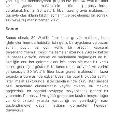
yönlülüğünü benimseyerek projeleriniz için 30 watt'lık fiber
lazer gravür makinesinin tüm potansiyelinden
yararlanabilirsiniz. 30 watt'lık fiber lazer gravür makinesinin
gücüyle olasılıkların kilidini açmanın ve projelerinizi bir sonraki
seviyeye taşımanın zamanı geldi.
Sonuç
Sonuç olarak, 30 Watt'lık fiber lazer gravür makinesi, hem
işletmeler hem de hobiciler için geniş bir uygulama yelpazesi
sunan güçlü ve çok yönlü bir araçtır. Kapsamlı
değerlendirmemiz, çeşitli malzemeler üzerinde yüksek kaliteli
ve hassas gravür, kesme ve markalama sağladığını ve bu
özelliğin onu her çalışma alanı için paha biçilmez bir varlık
haline getirdiğini gösterdi. Kullanıcı dostu arayüzü ve verimli
çalışmasıyla 30 Watt'lık fiber lazer gravür makinesinin, lazer
teknolojisi dünyasında ezber bozan bir özellik olduğu açıktır.
İster imalat sektöründe, ister tabela işinde olun, ister sadece
özel tasarımlar oluşturmanın keyfini çıkarın, bu makine
projelerinizi bir sonraki seviyeye taşıyabilecek değerli bir
yatırımdır. Potansiyeli ve gücü gerçekten keşfedilmeye değer
ve önümüzdeki yıllarda yaratıcılığı ve yenilikçiliği nasıl
güçlendirmeye devam ettiğini görmekten heyecan
duyuyoruz.