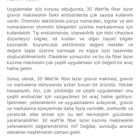
Uygulamalar söz konusu olduğunda, 30 Watt'lık fiber lazer
gravür makinesinin farklı endüstrilerde çok sayıda kullanımı
vardır. Otomotiv sektöründe parça numaraları, logolar ve seri
numaralarının otomotiv bileşenleri üzerine markalanması için
kullanılabilir. Tıp endüstrisinde, izlenebilirlik için tıbbi cihazlara
düzenleyici bilgiler, lot kodları ve diğer hayati bilgiler
kazınabilir. Kuyumculuk sektöründe değerli metaller ve
değerli taşlar üzerine karmaşık ve kişiye özel tasarımlar
oluşturabilmektedir. Olasılıklar sonsuzdur ve bu da fiber lazer
kazıma makinesini çok çeşitli uygulamalar için değerli bir araç
haline getirir.
Sonuç olarak, 30 Watt'lık fiber lazer gravür makinesi, gravür
ve markalama dünyasında ezber bozan bir üründür. Yüksek
hassasiyeti, hızı, çok yönlülüğü ve çeşitli uygulamaları onu
çeşitli endüstriler için vazgeçilmez bir araç haline getiriyor.
İşletmeler, yeteneklerini ve uygulamalarını anlayarak, gravür
ve markalama süreçlerinde daha fazla verimlilik, üretkenlik ve
yaratıcılık elde etmek için bu ileri teknolojinin gücünden
yararlanabilirler. 30 watt'lık fiber lazer kazıma makinesinin
yeteneklerini değerlendirdiniz mi? Değilse, sunduğu sınırsız
olanakları keşfetmenin zamanı geldi.