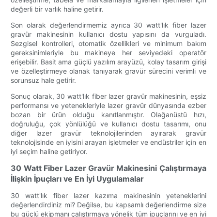
değerli bir varlık haline getirir.
Son olarak değerlendirmemiz ayrıca 30 watt'lık fiber lazer
gravür makinesinin kullanıcı dostu yapısını da vurguladı.
Sezgisel kontrolleri, otomatik özellikleri ve minimum bakım
gereksinimleriyle bu makineye her seviyedeki operatör
erişebilir. Basit ama güçlü yazılım arayüzü, kolay tasarım girişi
ve özelleştirmeye olanak tanıyarak gravür sürecini verimli ve
sorunsuz hale getirir.
Sonuç olarak, 30 watt'lık fiber lazer gravür makinesinin, eşsiz
performansı ve yetenekleriyle lazer gravür dünyasında ezber
bozan bir ürün olduğu kanıtlanmıştır. Olağanüstü hızı,
doğruluğu, çok yönlülüğü ve kullanıcı dostu tasarımı, onu
diğer lazer gravür teknolojilerinden ayırarak gravür
teknolojisinde en iyisini arayan işletmeler ve endüstriler için en
iyi seçim haline getiriyor.
30 Watt Fiber Lazer Gravür Makinesini Çalıştırmaya
İlişkin İpuçları ve En İyi Uygulamalar
30 watt'lık fiber lazer kazıma makinesinin yeteneklerini
değerlendirdiniz mi? Değilse, bu kapsamlı değerlendirme size
bu güçlü ekipmanı çalıştırmaya yönelik tüm ipuçlarını ve en iyi