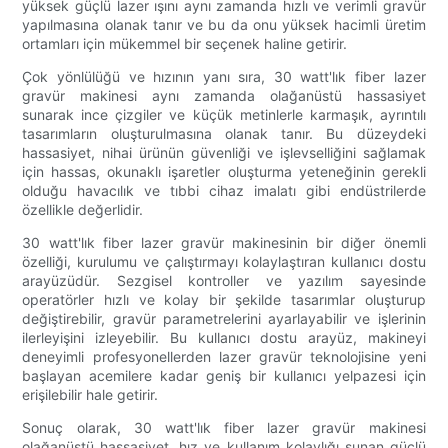
yüksek güçlü lazer ışını aynı zamanda hızlı ve verimli gravür
yapılmasına olanak tanır ve bu da onu yüksek hacimli üretim
ortamları için mükemmel bir seçenek haline getirir.
Çok yönlülüğü ve hızının yanı sıra, 30 watt'lık fiber lazer
gravür makinesi aynı zamanda olağanüstü hassasiyet
sunarak ince çizgiler ve küçük metinlerle karmaşık, ayrıntılı
tasarımların oluşturulmasına olanak tanır. Bu düzeydeki
hassasiyet, nihai ürünün güvenliği ve işlevselliğini sağlamak
için hassas, okunaklı işaretler oluşturma yeteneğinin gerekli
olduğu havacılık ve tıbbi cihaz imalatı gibi endüstrilerde
özellikle değerlidir.
30 watt'lık fiber lazer gravür makinesinin bir diğer önemli
özelliği, kurulumu ve çalıştırmayı kolaylaştıran kullanıcı dostu
arayüzüdür. Sezgisel kontroller ve yazılım sayesinde
operatörler hızlı ve kolay bir şekilde tasarımlar oluşturup
değiştirebilir, gravür parametrelerini ayarlayabilir ve işlerinin
ilerleyişini izleyebilir. Bu kullanıcı dostu arayüz, makineyi
deneyimli profesyonellerden lazer gravür teknolojisine yeni
başlayan acemilere kadar geniş bir kullanıcı yelpazesi için
erişilebilir hale getirir.
Sonuç olarak, 30 watt'lık fiber lazer gravür makinesi
olağanüstü hassasiyet, hız ve kullanım kolaylığı sunan güçlü