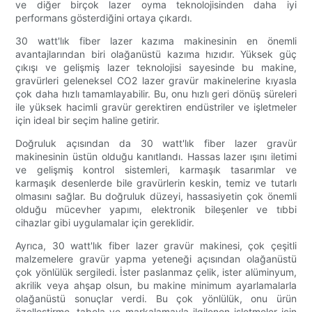
ve diğer birçok lazer oyma teknolojisinden daha iyi
performans gösterdiğini ortaya çıkardı.
30 watt'lık fiber lazer kazıma makinesinin en önemli
avantajlarından biri olağanüstü kazıma hızıdır. Yüksek güç
çıkışı ve gelişmiş lazer teknolojisi sayesinde bu makine,
gravürleri geleneksel CO2 lazer gravür makinelerine kıyasla
çok daha hızlı tamamlayabilir. Bu, onu hızlı geri dönüş süreleri
ile yüksek hacimli gravür gerektiren endüstriler ve işletmeler
için ideal bir seçim haline getirir.
Doğruluk açısından da 30 watt'lık fiber lazer gravür
makinesinin üstün olduğu kanıtlandı. Hassas lazer ışını iletimi
ve gelişmiş kontrol sistemleri, karmaşık tasarımlar ve
karmaşık desenlerde bile gravürlerin keskin, temiz ve tutarlı
olmasını sağlar. Bu doğruluk düzeyi, hassasiyetin çok önemli
olduğu mücevher yapımı, elektronik bileşenler ve tıbbi
cihazlar gibi uygulamalar için gereklidir.
Ayrıca, 30 watt'lık fiber lazer gravür makinesi, çok çeşitli
malzemelere gravür yapma yeteneği açısından olağanüstü
çok yönlülük sergiledi. İster paslanmaz çelik, ister alüminyum,
akrilik veya ahşap olsun, bu makine minimum ayarlamalarla
olağanüstü sonuçlar verdi. Bu çok yönlülük, onu ürün
özelleştirme, tabela ve markalamayla ilgilenen işletmeler için