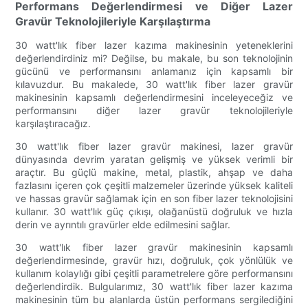
Performans Değerlendirmesi ve Diğer Lazer
Gravür Teknolojileriyle Karşılaştırma
30 watt'lık fiber lazer kazıma makinesinin yeteneklerini
değerlendirdiniz mi? Değilse, bu makale, bu son teknolojinin
gücünü ve performansını anlamanız için kapsamlı bir
kılavuzdur. Bu makalede, 30 watt'lık fiber lazer gravür
makinesinin kapsamlı değerlendirmesini inceleyeceğiz ve
performansını diğer lazer gravür teknolojileriyle
karşılaştıracağız.
30 watt'lık fiber lazer gravür makinesi, lazer gravür
dünyasında devrim yaratan gelişmiş ve yüksek verimli bir
araçtır. Bu güçlü makine, metal, plastik, ahşap ve daha
fazlasını içeren çok çeşitli malzemeler üzerinde yüksek kaliteli
ve hassas gravür sağlamak için en son fiber lazer teknolojisini
kullanır. 30 watt'lık güç çıkışı, olağanüstü doğruluk ve hızla
derin ve ayrıntılı gravürler elde edilmesini sağlar.
30 watt'lık fiber lazer gravür makinesinin kapsamlı
değerlendirmesinde, gravür hızı, doğruluk, çok yönlülük ve
kullanım kolaylığı gibi çeşitli parametrelere göre performansını
değerlendirdik. Bulgularımız, 30 watt'lık fiber lazer kazıma
makinesinin tüm bu alanlarda üstün performans sergilediğini