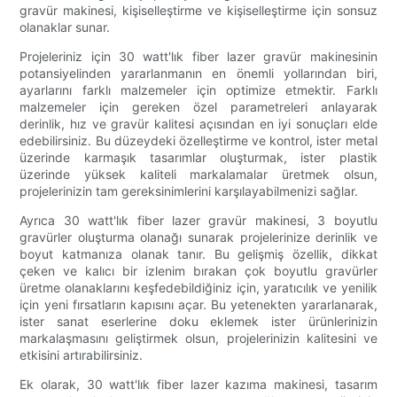
gravür makinesi, kişiselleştirme ve kişiselleştirme için sonsuz
olanaklar sunar.
Projeleriniz için 30 watt'lık fiber lazer gravür makinesinin
potansiyelinden yararlanmanın en önemli yollarından biri,
ayarlarını farklı malzemeler için optimize etmektir. Farklı
malzemeler için gereken özel parametreleri anlayarak
derinlik, hız ve gravür kalitesi açısından en iyi sonuçları elde
edebilirsiniz. Bu düzeydeki özelleştirme ve kontrol, ister metal
üzerinde karmaşık tasarımlar oluşturmak, ister plastik
üzerinde yüksek kaliteli markalamalar üretmek olsun,
projelerinizin tam gereksinimlerini karşılayabilmenizi sağlar.
Ayrıca 30 watt'lık fiber lazer gravür makinesi, 3 boyutlu
gravürler oluşturma olanağı sunarak projelerinize derinlik ve
boyut katmanıza olanak tanır. Bu gelişmiş özellik, dikkat
çeken ve kalıcı bir izlenim bırakan çok boyutlu gravürler
üretme olanaklarını keşfedebildiğiniz için, yaratıcılık ve yenilik
için yeni fırsatların kapısını açar. Bu yetenekten yararlanarak,
ister sanat eserlerine doku eklemek ister ürünlerinizin
markalaşmasını geliştirmek olsun, projelerinizin kalitesini ve
etkisini artırabilirsiniz.
Ek olarak, 30 watt'lık fiber lazer kazıma makinesi, tasarım