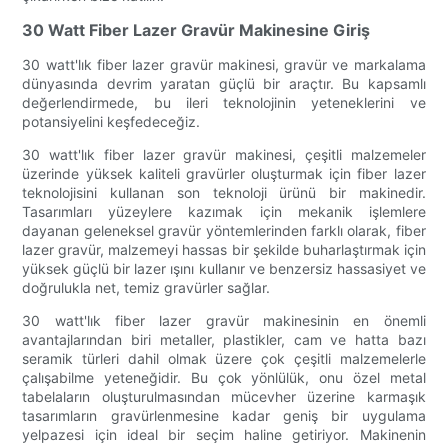
30 Watt Fiber Lazer Gravür Makinesine Giriş
30 watt'lık fiber lazer gravür makinesi, gravür ve markalama
dünyasında devrim yaratan güçlü bir araçtır. Bu kapsamlı
değerlendirmede, bu ileri teknolojinin yeteneklerini ve
potansiyelini keşfedeceğiz.
30 watt'lık fiber lazer gravür makinesi, çeşitli malzemeler
üzerinde yüksek kaliteli gravürler oluşturmak için fiber lazer
teknolojisini kullanan son teknoloji ürünü bir makinedir.
Tasarımları yüzeylere kazımak için mekanik işlemlere
dayanan geleneksel gravür yöntemlerinden farklı olarak, fiber
lazer gravür, malzemeyi hassas bir şekilde buharlaştırmak için
yüksek güçlü bir lazer ışını kullanır ve benzersiz hassasiyet ve
doğrulukla net, temiz gravürler sağlar.
30 watt'lık fiber lazer gravür makinesinin en önemli
avantajlarından biri metaller, plastikler, cam ve hatta bazı
seramik türleri dahil olmak üzere çok çeşitli malzemelerle
çalışabilme yeteneğidir. Bu çok yönlülük, onu özel metal
tabelaların oluşturulmasından mücevher üzerine karmaşık
tasarımların gravürlenmesine kadar geniş bir uygulama
yelpazesi için ideal bir seçim haline getiriyor. Makinenin