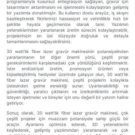
programlarıyla kusursuz entegrasyon sağlayan, gravür için
tasarımların aktarılmasını ve işlenmesini kolaylaştıran gelişmiş
bir yazılımla donatılmıştır. Bu kullanıcı dostu arayüz, iş akışını
basitleştirerek fikirlerinizi hassasiyet ve verimlilikle hızlı bir
şekilde hayata geçirmenize olanak tanır. Yazılımın
yeteneklerinden yararlanarak üretim sürecini kolaylaştırabilir,
projelerinizin en üst düzeyde doğruluk ve detayla
tamamlanmasını sağlayabilirsiniz.
30 watt'lık fiber lazer gravür makinesinin potansiyelinden
yararlanmanın bir diğer önemli yönü, çeşitli proje
gereksinimlerini karşılamadaki çok yönlülüğünü keşfetmektir.
İster endüstriyel üretim, promosyon ürünleri veya
kişiselleştirilmiş hediyeler üzerinde çalışıyor olun, 30 watt'lık
fiber lazer gravür makinesi, çeşitli projelerin kolaylıkla
üstesinden gelme esnekliği sunar. Uyarlanabilirliği ve
güvenilirliği, yaratıcı çıktılarını ve üretkenliklerini artırmak
isteyen işletmeler ve bireyler için onu değerli bir yatırım haline
getiriyor.
Sonuç olarak, 30 watt'lık fiber lazer gravür makinesi, çok
çeşitli projeler için muazzam potansiyele sahip güçlü bir
araçtır. Ayarlarını optimize ederek, 3D yeteneklerini
keşfederek, gelişmiş yazılımından yararlanarak ve çok