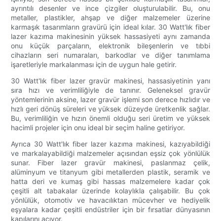
ayrıntılı desenler ve ince çizgiler oluşturulabilir. Bu, onu
metaller, plastikler, ahşap ve diğer malzemeler üzerine
karmaşık tasarımların gravürü için ideal kılar. 30 Watt'lık fiber
lazer kazıma makinesinin yüksek hassasiyeti aynı zamanda
onu küçük parçaların, elektronik bileşenlerin ve tıbbi
cihazların seri numaraları, barkodlar ve diğer tanımlama
işaretleriyle markalanması için de uygun hale getirir.
30 Watt'lık fiber lazer gravür makinesi, hassasiyetinin yanı
sıra hızı ve verimliliğiyle de tanınır. Geleneksel gravür
yöntemlerinin aksine, lazer gravür işlemi son derece hızlıdır ve
hızlı geri dönüş süreleri ve yüksek düzeyde üretkenlik sağlar.
Bu, verimliliğin ve hızın önemli olduğu seri üretim ve yüksek
hacimli projeler için onu ideal bir seçim haline getiriyor.
Ayrıca 30 Watt'lık fiber lazer kazıma makinesi, kazıyabildiği
ve markalayabildiği malzemeler açısından eşsiz çok yönlülük
sunar. Fiber lazer gravür makinesi, paslanmaz çelik,
alüminyum ve titanyum gibi metallerden plastik, seramik ve
hatta deri ve kumaş gibi hassas malzemelere kadar çok
çeşitli alt tabakalar üzerinde kolaylıkla çalışabilir. Bu çok
yönlülük, otomotiv ve havacılıktan mücevher ve hediyelik
eşyalara kadar çeşitli endüstriler için bir fırsatlar dünyasının
kapılarını açıyor.