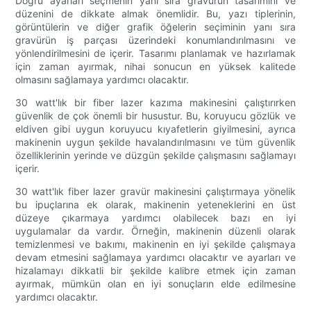
Doğru ayarları seçmenin yanı sıra gravürün tasarımını ve
düzenini de dikkate almak önemlidir. Bu, yazı tiplerinin,
görüntülerin ve diğer grafik öğelerin seçiminin yanı sıra
gravürün iş parçası üzerindeki konumlandırılmasını ve
yönlendirilmesini de içerir. Tasarımı planlamak ve hazırlamak
için zaman ayırmak, nihai sonucun en yüksek kalitede
olmasını sağlamaya yardımcı olacaktır.
30 watt'lık bir fiber lazer kazıma makinesini çalıştırırken
güvenlik de çok önemli bir husustur. Bu, koruyucu gözlük ve
eldiven gibi uygun koruyucu kıyafetlerin giyilmesini, ayrıca
makinenin uygun şekilde havalandırılmasını ve tüm güvenlik
özelliklerinin yerinde ve düzgün şekilde çalışmasını sağlamayı
içerir.
30 watt'lık fiber lazer gravür makinesini çalıştırmaya yönelik
bu ipuçlarına ek olarak, makinenin yeteneklerini en üst
düzeye çıkarmaya yardımcı olabilecek bazı en iyi
uygulamalar da vardır. Örneğin, makinenin düzenli olarak
temizlenmesi ve bakımı, makinenin en iyi şekilde çalışmaya
devam etmesini sağlamaya yardımcı olacaktır ve ayarları ve
hizalamayı dikkatli bir şekilde kalibre etmek için zaman
ayırmak, mümkün olan en iyi sonuçların elde edilmesine
yardımcı olacaktır.