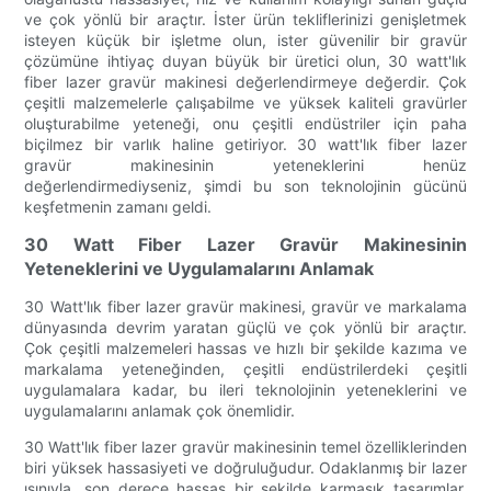
ve çok yönlü bir araçtır. İster ürün tekliflerinizi genişletmek
isteyen küçük bir işletme olun, ister güvenilir bir gravür
çözümüne ihtiyaç duyan büyük bir üretici olun, 30 watt'lık
fiber lazer gravür makinesi değerlendirmeye değerdir. Çok
çeşitli malzemelerle çalışabilme ve yüksek kaliteli gravürler
oluşturabilme yeteneği, onu çeşitli endüstriler için paha
biçilmez bir varlık haline getiriyor. 30 watt'lık fiber lazer
gravür makinesinin yeteneklerini henüz
değerlendirmediyseniz, şimdi bu son teknolojinin gücünü
keşfetmenin zamanı geldi.
30 Watt Fiber Lazer Gravür Makinesinin
Yeteneklerini ve Uygulamalarını Anlamak
30 Watt'lık fiber lazer gravür makinesi, gravür ve markalama
dünyasında devrim yaratan güçlü ve çok yönlü bir araçtır.
Çok çeşitli malzemeleri hassas ve hızlı bir şekilde kazıma ve
markalama yeteneğinden, çeşitli endüstrilerdeki çeşitli
uygulamalara kadar, bu ileri teknolojinin yeteneklerini ve
uygulamalarını anlamak çok önemlidir.
30 Watt'lık fiber lazer gravür makinesinin temel özelliklerinden
biri yüksek hassasiyeti ve doğruluğudur. Odaklanmış bir lazer
ışınıyla, son derece hassas bir şekilde karmaşık tasarımlar,