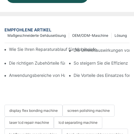
EMPFOHLENE ARTIKEL
Maßgeschneiderte Gehäuselösung
OEM/ODM-Maschine
Lösung
Wie Sie Ihren Reparaturablauf für Mobiltelefone mit moderner 
Die Umweltauswirkungen von T
Die richtigen Zubehörteile für Ihr Handy-Bildschirmreparaturge
So steigern Sie die Effizienz 
Anwendungsbereiche von Handy-Reparaturmaschinen bei Bilds
Die Vorteile des Einsatzes for
display flex bonding machine
screen polishing machine
laser lcd repair machine
lcd separating machine