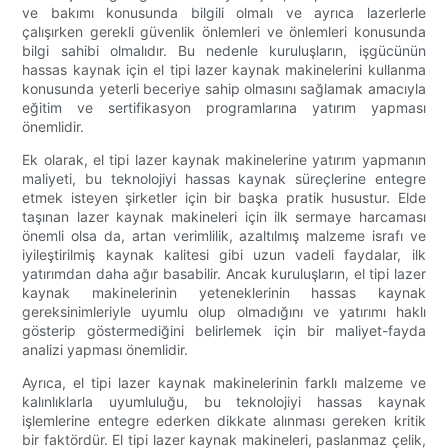
ve bakımı konusunda bilgili olmalı ve ayrıca lazerlerle
çalışırken gerekli güvenlik önlemleri ve önlemleri konusunda
bilgi sahibi olmalıdır. Bu nedenle kuruluşların, işgücünün
hassas kaynak için el tipi lazer kaynak makinelerini kullanma
konusunda yeterli beceriye sahip olmasını sağlamak amacıyla
eğitim ve sertifikasyon programlarına yatırım yapması
önemlidir.
Ek olarak, el tipi lazer kaynak makinelerine yatırım yapmanın
maliyeti, bu teknolojiyi hassas kaynak süreçlerine entegre
etmek isteyen şirketler için bir başka pratik husustur. Elde
taşınan lazer kaynak makineleri için ilk sermaye harcaması
önemli olsa da, artan verimlilik, azaltılmış malzeme israfı ve
iyileştirilmiş kaynak kalitesi gibi uzun vadeli faydalar, ilk
yatırımdan daha ağır basabilir. Ancak kuruluşların, el tipi lazer
kaynak makinelerinin yeteneklerinin hassas kaynak
gereksinimleriyle uyumlu olup olmadığını ve yatırımı haklı
gösterip göstermediğini belirlemek için bir maliyet-fayda
analizi yapması önemlidir.
Ayrıca, el tipi lazer kaynak makinelerinin farklı malzeme ve
kalınlıklarla uyumluluğu, bu teknolojiyi hassas kaynak
işlemlerine entegre ederken dikkate alınması gereken kritik
bir faktördür. El tipi lazer kaynak makineleri, paslanmaz çelik,