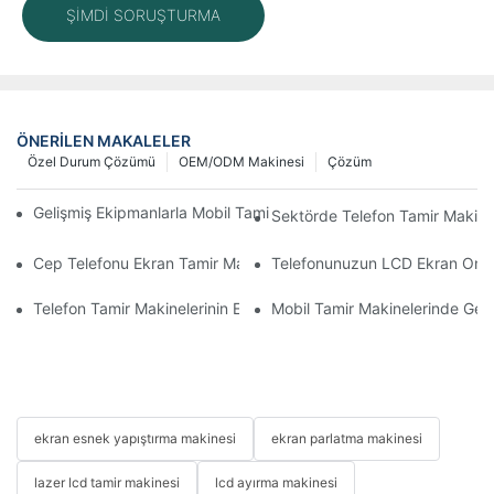
ŞIMDI SORUŞTURMA
ÖNERILEN MAKALELER
Özel Durum Çözümü
OEM/ODM Makinesi
Çözüm
Gelişmiş Ekipmanlarla Mobil Tamir İş Akışınızı Nasıl İyileştirebilirs
Sektörde Telefon Tamir Makinel
Cep Telefonu Ekran Tamir Makineniz İçin Doğru Aksesuarları S
Telefonunuzun LCD Ekran Onarım 
Telefon Tamir Makinelerinin Ekran ve Batarya Değişiminde Kullan
Mobil Tamir Makinelerinde Geliş
ekran esnek yapıştırma makinesi
ekran parlatma makinesi
lazer lcd tamir makinesi
lcd ayırma makinesi