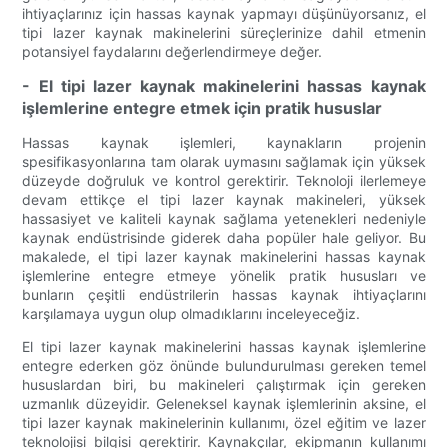
ihtiyaçlarınız için hassas kaynak yapmayı düşünüyorsanız, el
tipi lazer kaynak makinelerini süreçlerinize dahil etmenin
potansiyel faydalarını değerlendirmeye değer.
- El tipi lazer kaynak makinelerini hassas kaynak
işlemlerine entegre etmek için pratik hususlar
Hassas kaynak işlemleri, kaynakların projenin
spesifikasyonlarına tam olarak uymasını sağlamak için yüksek
düzeyde doğruluk ve kontrol gerektirir. Teknoloji ilerlemeye
devam ettikçe el tipi lazer kaynak makineleri, yüksek
hassasiyet ve kaliteli kaynak sağlama yetenekleri nedeniyle
kaynak endüstrisinde giderek daha popüler hale geliyor. Bu
makalede, el tipi lazer kaynak makinelerini hassas kaynak
işlemlerine entegre etmeye yönelik pratik hususları ve
bunların çeşitli endüstrilerin hassas kaynak ihtiyaçlarını
karşılamaya uygun olup olmadıklarını inceleyeceğiz.
El tipi lazer kaynak makinelerini hassas kaynak işlemlerine
entegre ederken göz önünde bulundurulması gereken temel
hususlardan biri, bu makineleri çalıştırmak için gereken
uzmanlık düzeyidir. Geleneksel kaynak işlemlerinin aksine, el
tipi lazer kaynak makinelerinin kullanımı, özel eğitim ve lazer
teknolojisi bilgisi gerektirir. Kaynakçılar, ekipmanın kullanımı