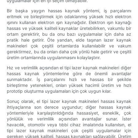
uygulamalar için en iyi seçim olmayabilir.
Bir başka yaygın hassas kaynak yöntemi, iş parçalarını
eritmek ve birleştirmek için odaklanmış yüksek hızlı elektron
ışınını kullanan elektron ışın kaynağıdır. Elektron ışın kaynağı
hassas ve yüksek kaliteli kaynaklar üretebilirken, vakumlu bir
ortam gerektirir, bu da onu bazı uygulamalar için daha az
pratik hale getirir. Öte yandan, elde taşınan lazer kaynak
makineleri çok çeşitli ortamlarda kullanılabilir ve vakum
gerektirmez, bu da onları daha çok yönlü hale getirir ve çeşitli
üretim ortamlarında uygulanmasını kolaylaştırır.
Hız ve verimlilik açısından el tipi lazer kaynak makineleri diğer
hassas kaynak yöntemlerine göre de önemli avantajlar
sunmaktadır. İş parçalarını hızlı ve hassas bir şekilde
birleştirme yetenekleri, onları yüksek hacimli üretim ve hızlı
prototip oluşturma uygulamaları için çok uygun kılar.
Sonuç olarak, el tipi lazer kaynak makineleri hassas kaynak
ihtiyaçlarına son derece uygundur; diğer hassas kaynak
yöntemleriyle karşılaştırıldığında hassasiyet, esneklik, çok
yönlülük ve verimlilik açısından avantajlar sunar. İster
havacılık, otomotiv veya tıbbi cihaz imalatında kullanılsın, el
tipi lazer kaynak makineleri çok çeşitli uygulamalar için
gereken yüksek kaliteli, hassas kaynakları sağlayabilir. Üretim