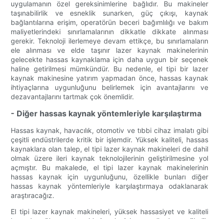
uygulamanın özel gereksinimlerine bağlıdır. Bu makineler
taşınabilirlik ve esneklik sunarken, güç çıkışı, kaynak
bağlantılarına erişim, operatörün beceri bağımlılığı ve bakım
maliyetlerindeki sınırlamalarının dikkatle dikkate alınması
gerekir. Teknoloji ilerlemeye devam ettikçe, bu sınırlamaların
ele alınması ve elde taşınır lazer kaynak makinelerinin
gelecekte hassas kaynaklama için daha uygun bir seçenek
haline getirilmesi mümkündür. Bu nedenle, el tipi bir lazer
kaynak makinesine yatırım yapmadan önce, hassas kaynak
ihtiyaçlarına uygunluğunu belirlemek için avantajlarını ve
dezavantajlarını tartmak çok önemlidir.
- Diğer hassas kaynak yöntemleriyle karşılaştırma
Hassas kaynak, havacılık, otomotiv ve tıbbi cihaz imalatı gibi
çeşitli endüstrilerde kritik bir işlemdir. Yüksek kaliteli, hassas
kaynaklara olan talep, el tipi lazer kaynak makineleri de dahil
olmak üzere ileri kaynak teknolojilerinin geliştirilmesine yol
açmıştır. Bu makalede, el tipi lazer kaynak makinelerinin
hassas kaynak için uygunluğunu, özellikle bunları diğer
hassas kaynak yöntemleriyle karşılaştırmaya odaklanarak
araştıracağız.
El tipi lazer kaynak makineleri, yüksek hassasiyet ve kaliteli