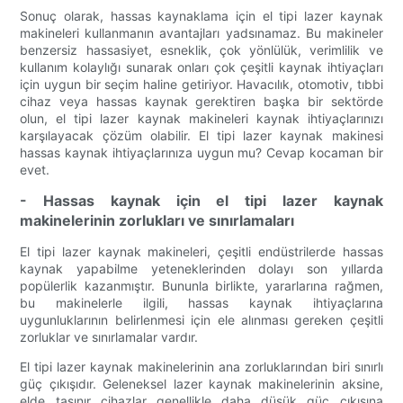
Sonuç olarak, hassas kaynaklama için el tipi lazer kaynak
makineleri kullanmanın avantajları yadsınamaz. Bu makineler
benzersiz hassasiyet, esneklik, çok yönlülük, verimlilik ve
kullanım kolaylığı sunarak onları çok çeşitli kaynak ihtiyaçları
için uygun bir seçim haline getiriyor. Havacılık, otomotiv, tıbbi
cihaz veya hassas kaynak gerektiren başka bir sektörde
olun, el tipi lazer kaynak makineleri kaynak ihtiyaçlarınızı
karşılayacak çözüm olabilir. El tipi lazer kaynak makinesi
hassas kaynak ihtiyaçlarınıza uygun mu? Cevap kocaman bir
evet.
- Hassas kaynak için el tipi lazer kaynak
makinelerinin zorlukları ve sınırlamaları
El tipi lazer kaynak makineleri, çeşitli endüstrilerde hassas
kaynak yapabilme yeteneklerinden dolayı son yıllarda
popülerlik kazanmıştır. Bununla birlikte, yararlarına rağmen,
bu makinelerle ilgili, hassas kaynak ihtiyaçlarına
uygunluklarının belirlenmesi için ele alınması gereken çeşitli
zorluklar ve sınırlamalar vardır.
El tipi lazer kaynak makinelerinin ana zorluklarından biri sınırlı
güç çıkışıdır. Geleneksel lazer kaynak makinelerinin aksine,
elde taşınır cihazlar genellikle daha düşük güç çıkışına