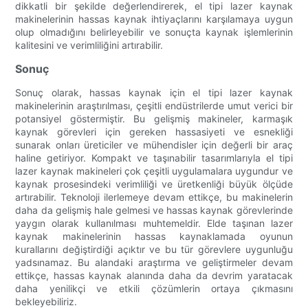
dikkatli bir şekilde değerlendirerek, el tipi lazer kaynak
makinelerinin hassas kaynak ihtiyaçlarını karşılamaya uygun
olup olmadığını belirleyebilir ve sonuçta kaynak işlemlerinin
kalitesini ve verimliliğini artırabilir.
Sonuç
Sonuç olarak, hassas kaynak için el tipi lazer kaynak
makinelerinin araştırılması, çeşitli endüstrilerde umut verici bir
potansiyel göstermiştir. Bu gelişmiş makineler, karmaşık
kaynak görevleri için gereken hassasiyeti ve esnekliği
sunarak onları üreticiler ve mühendisler için değerli bir araç
haline getiriyor. Kompakt ve taşınabilir tasarımlarıyla el tipi
lazer kaynak makineleri çok çeşitli uygulamalara uygundur ve
kaynak prosesindeki verimliliği ve üretkenliği büyük ölçüde
artırabilir. Teknoloji ilerlemeye devam ettikçe, bu makinelerin
daha da gelişmiş hale gelmesi ve hassas kaynak görevlerinde
yaygın olarak kullanılması muhtemeldir. Elde taşınan lazer
kaynak makinelerinin hassas kaynaklamada oyunun
kurallarını değiştirdiği açıktır ve bu tür görevlere uygunluğu
yadsınamaz. Bu alandaki araştırma ve geliştirmeler devam
ettikçe, hassas kaynak alanında daha da devrim yaratacak
daha yenilikçi ve etkili çözümlerin ortaya çıkmasını
bekleyebiliriz.