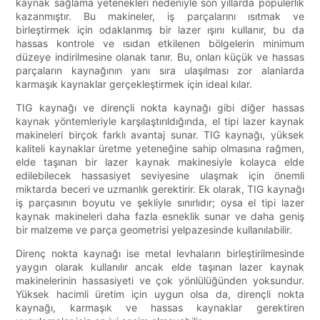
kaynak sağlama yetenekleri nedeniyle son yıllarda popülerlik
kazanmıştır. Bu makineler, iş parçalarını ısıtmak ve
birleştirmek için odaklanmış bir lazer ışını kullanır, bu da
hassas kontrole ve ısıdan etkilenen bölgelerin minimum
düzeye indirilmesine olanak tanır. Bu, onları küçük ve hassas
parçaların kaynağının yanı sıra ulaşılması zor alanlarda
karmaşık kaynaklar gerçekleştirmek için ideal kılar.
TIG kaynağı ve dirençli nokta kaynağı gibi diğer hassas
kaynak yöntemleriyle karşılaştırıldığında, el tipi lazer kaynak
makineleri birçok farklı avantaj sunar. TIG kaynağı, yüksek
kaliteli kaynaklar üretme yeteneğine sahip olmasına rağmen,
elde taşınan bir lazer kaynak makinesiyle kolayca elde
edilebilecek hassasiyet seviyesine ulaşmak için önemli
miktarda beceri ve uzmanlık gerektirir. Ek olarak, TIG kaynağı
iş parçasının boyutu ve şekliyle sınırlıdır; oysa el tipi lazer
kaynak makineleri daha fazla esneklik sunar ve daha geniş
bir malzeme ve parça geometrisi yelpazesinde kullanılabilir.
Direnç nokta kaynağı ise metal levhaların birleştirilmesinde
yaygın olarak kullanılır ancak elde taşınan lazer kaynak
makinelerinin hassasiyeti ve çok yönlülüğünden yoksundur.
Yüksek hacimli üretim için uygun olsa da, dirençli nokta
kaynağı, karmaşık ve hassas kaynaklar gerektiren