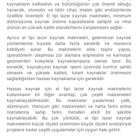
kaynakların kalitesinin ve bütünlüğünün çok önemli olduğu
havacılık, otomotiv ve tıbbi cihaz imalatı gibi endüstrilerde
özellikle önemlidir. El tipi lazer kaynak makineleri, minimum
distorsiyonla kaynak üretme kapasitesine sahiptir ve nihai
ürünün en yüksek kalite standartlarını karşılamasını sağlar.
Ayrıca el tipi lazer kaynak makineleri, geleneksel kaynak
yöntemlerine kıyasla daha fazla esneklik ve manevra
kabiliyeti sunar. Bu makinelerin elde taşınır yapısı,
operatörlerin ulaşılması zor alanlara erişmesine ve karmaşık
geometrileri kolaylıkla kaynaklamasına olanak tanır. Bu
esneklik, kaynakçının kaynak işlemi üzerinde kontrol sahibi
olmasını ve yüksek kaliteli, tutarlı kaynaklar üretmesini
sağladığından hassas kaynaklama için gereklidir.
Hassas kaynak için el tipi lazer kaynak makinelerini
kullanmanın bir diğer avantajı, çok çeşitli malzemeleri
kaynaklayabilmesidir. Bu makineler paslanmaz çelik,
alüminyum, titanyum gibi malzemeleri ve hatta farklı erime
noktalarına sahip farklı metalleri etkili bir şekilde
kaynaklayabilir. Bu çok yönlülük, el tipi lazer kaynak
makinelerini küçük ölçekli üretimden büyük ölçekli endüstriyel
projelere kadar çeşitli uygulamalar için uygun hale getirir.