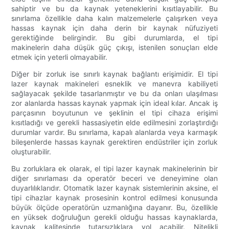
sahiptir ve bu da kaynak yeteneklerini kısıtlayabilir. Bu
sınırlama özellikle daha kalın malzemelerle çalışırken veya
hassas kaynak için daha derin bir kaynak nüfuziyeti
gerektiğinde belirgindir. Bu gibi durumlarda, el tipi
makinelerin daha düşük güç çıkışı, istenilen sonuçları elde
etmek için yeterli olmayabilir.
Diğer bir zorluk ise sınırlı kaynak bağlantı erişimidir. El tipi
lazer kaynak makineleri esneklik ve manevra kabiliyeti
sağlayacak şekilde tasarlanmıştır ve bu da onları ulaşılması
zor alanlarda hassas kaynak yapmak için ideal kılar. Ancak iş
parçasının boyutunun ve şeklinin el tipi cihaza erişimi
kısıtladığı ve gerekli hassasiyetin elde edilmesini zorlaştırdığı
durumlar vardır. Bu sınırlama, kapalı alanlarda veya karmaşık
bileşenlerde hassas kaynak gerektiren endüstriler için zorluk
oluşturabilir.
Bu zorluklara ek olarak, el tipi lazer kaynak makinelerinin bir
diğer sınırlaması da operatör beceri ve deneyimine olan
duyarlılıklarıdır. Otomatik lazer kaynak sistemlerinin aksine, el
tipi cihazlar kaynak prosesinin kontrol edilmesi konusunda
büyük ölçüde operatörün uzmanlığına dayanır. Bu, özellikle
en yüksek doğruluğun gerekli olduğu hassas kaynaklarda,
kaynak kalitesinde tutarsızlıklara yol açabilir. Nitelikli