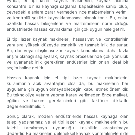
Ayrıca, el tipi lazer kaynak makineleri, kaynak alanına
konsantre bir ısı kaynağı sağlama kapasitesine sahip olup,
çevredeki alanlara zarar vermeden ince malzemelerin verimli
ve kontrollü şekilde kaynaklanmasına olanak tanır. Bu, onları
özellikle hassas bileşenlerin ve malzemelerin norm olduğu
endüstrilerde hassas kaynaklama için çok uygun hale getirir.
El tipi lazer kaynak makineleri, hassasiyet ve kontrollerinin
yanı sıra yüksek düzeyde esneklik ve taşınabilirlik de sunar.
Bu, dar veya ulaşılması zor kaynak konumlarına daha fazla
erişim olanağı sağlayarak, kaynak proseslerinde çok yönlülük
ve uyarlanabilirlik gerektiren endüstriler için onları ideal bir
seçim haline getirir.
Hassas kaynak için el tipi lazer kaynak makinelerini
kullanmanın açık avantajları olsa da, bu makinelerin her
uygulama için uygun olmayabileceğini kabul etmek önemlidir.
Bu teknolojiye yatırım yapma kararı verilmeden önce maliyet,
eğitim ve bakım gereksinimleri gibi faktörler dikkatle
değerlendirilmelidir.
Sonuç olarak, modern endüstrilerde hassas kaynağa olan
talep yadsınamaz ve el tipi lazer kaynak makinelerinin bu
talebi karşılamaya uygunluğu kesinlikle araştırılmaya
değerdir. Bu makineler, geleneksel kaynak yöntemleriyle elde