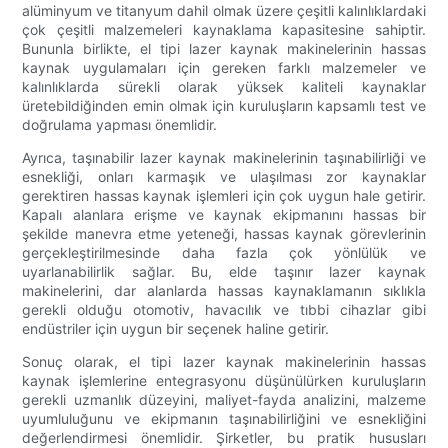
alüminyum ve titanyum dahil olmak üzere çeşitli kalınlıklardaki
çok çeşitli malzemeleri kaynaklama kapasitesine sahiptir.
Bununla birlikte, el tipi lazer kaynak makinelerinin hassas
kaynak uygulamaları için gereken farklı malzemeler ve
kalınlıklarda sürekli olarak yüksek kaliteli kaynaklar
üretebildiğinden emin olmak için kuruluşların kapsamlı test ve
doğrulama yapması önemlidir.
Ayrıca, taşınabilir lazer kaynak makinelerinin taşınabilirliği ve
esnekliği, onları karmaşık ve ulaşılması zor kaynaklar
gerektiren hassas kaynak işlemleri için çok uygun hale getirir.
Kapalı alanlara erişme ve kaynak ekipmanını hassas bir
şekilde manevra etme yeteneği, hassas kaynak görevlerinin
gerçekleştirilmesinde daha fazla çok yönlülük ve
uyarlanabilirlik sağlar. Bu, elde taşınır lazer kaynak
makinelerini, dar alanlarda hassas kaynaklamanın sıklıkla
gerekli olduğu otomotiv, havacılık ve tıbbi cihazlar gibi
endüstriler için uygun bir seçenek haline getirir.
Sonuç olarak, el tipi lazer kaynak makinelerinin hassas
kaynak işlemlerine entegrasyonu düşünülürken kuruluşların
gerekli uzmanlık düzeyini, maliyet-fayda analizini, malzeme
uyumluluğunu ve ekipmanın taşınabilirliğini ve esnekliğini
değerlendirmesi önemlidir. Şirketler, bu pratik hususları