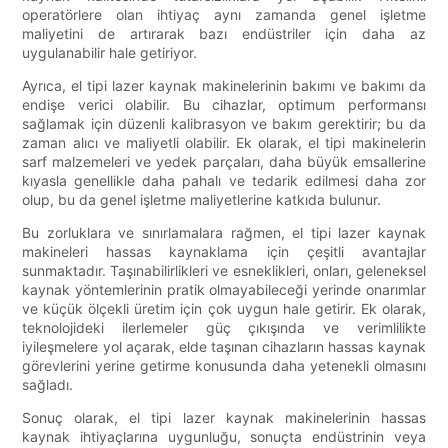
operatörlere olan ihtiyaç aynı zamanda genel işletme
maliyetini de artırarak bazı endüstriler için daha az
uygulanabilir hale getiriyor.
Ayrıca, el tipi lazer kaynak makinelerinin bakımı ve bakımı da
endişe verici olabilir. Bu cihazlar, optimum performansı
sağlamak için düzenli kalibrasyon ve bakım gerektirir; bu da
zaman alıcı ve maliyetli olabilir. Ek olarak, el tipi makinelerin
sarf malzemeleri ve yedek parçaları, daha büyük emsallerine
kıyasla genellikle daha pahalı ve tedarik edilmesi daha zor
olup, bu da genel işletme maliyetlerine katkıda bulunur.
Bu zorluklara ve sınırlamalara rağmen, el tipi lazer kaynak
makineleri hassas kaynaklama için çeşitli avantajlar
sunmaktadır. Taşınabilirlikleri ve esneklikleri, onları, geleneksel
kaynak yöntemlerinin pratik olmayabileceği yerinde onarımlar
ve küçük ölçekli üretim için çok uygun hale getirir. Ek olarak,
teknolojideki ilerlemeler güç çıkışında ve verimlilikte
iyileşmelere yol açarak, elde taşınan cihazların hassas kaynak
görevlerini yerine getirme konusunda daha yetenekli olmasını
sağladı.
Sonuç olarak, el tipi lazer kaynak makinelerinin hassas
kaynak ihtiyaçlarına uygunluğu, sonuçta endüstrinin veya