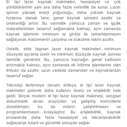
El tipi lazer kaynak makineleri, hassasiyet ve çok
yönlülüklerinin yanı sıra daha fazla verimlilik de sunar. Lazer
ışınının yüksek enerji yoğunluğu, daha yüksek kaynak
hızlarına olanak tanır, genel kaynak süresini azaltır ve
üretkenliği artırır. Bu verimlilik yalnızca zaman ve işçilik
maliyetlerinden tasarruf sağlamakla kalmaz, aynı zamanda
kaynak işleminin minimum ısı girdisi ile tamamlanmasını
sağlayarak malzemenin çarpılma ve bükülme riskini azaltır.
Üstelik, elde taşınan lazer kaynak makineleri minimum
düzeyde sıçrama üretir ve minimum düzeyde kaynak sonrası
temizlik gerektirir. Bu, yalnızca kaynağın genel kalitesini
artırmakla kalmaz, aynı zamanda ek bitirme işlemlerine olan
ihtiyacı da azaltır, uzun vadede zamandan ve kaynaklardan
tasarruf sağlar.
Teknoloji ilerlemeye devam ettikçe, el tipi lazer kaynak
makineleri giderek daha kullanıcı dostu ve erişilebilir hale
geldi. Birçok modern el tipi lazer kaynak makinesi, sezgisel
dokunmatik ekran arayüzleri ve gelişmiş kontrollerle
donatılmıştır; bu da onların çalıştırılmasını ve
programlanmasını kolaylaştırır. Bu erişilebilirlik, kaynak
prosesinde daha fazla hassasiyet ve tekrarlanabilirlik
sağlayarak tutarlı ve güvenilir sonuçlar sağlar.