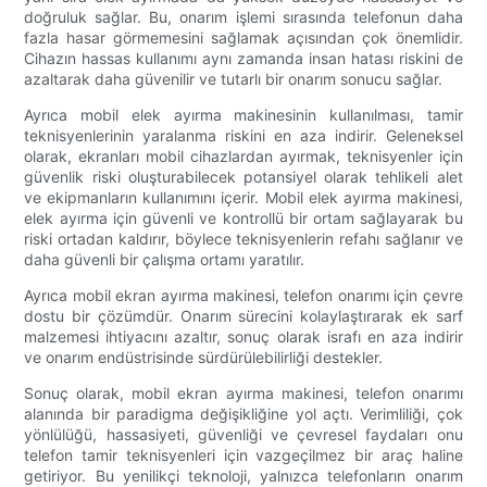
doğruluk sağlar. Bu, onarım işlemi sırasında telefonun daha
fazla hasar görmemesini sağlamak açısından çok önemlidir.
Cihazın hassas kullanımı aynı zamanda insan hatası riskini de
azaltarak daha güvenilir ve tutarlı bir onarım sonucu sağlar.
Ayrıca mobil elek ayırma makinesinin kullanılması, tamir
teknisyenlerinin yaralanma riskini en aza indirir. Geleneksel
olarak, ekranları mobil cihazlardan ayırmak, teknisyenler için
güvenlik riski oluşturabilecek potansiyel olarak tehlikeli alet
ve ekipmanların kullanımını içerir. Mobil elek ayırma makinesi,
elek ayırma için güvenli ve kontrollü bir ortam sağlayarak bu
riski ortadan kaldırır, böylece teknisyenlerin refahı sağlanır ve
daha güvenli bir çalışma ortamı yaratılır.
Ayrıca mobil ekran ayırma makinesi, telefon onarımı için çevre
dostu bir çözümdür. Onarım sürecini kolaylaştırarak ek sarf
malzemesi ihtiyacını azaltır, sonuç olarak israfı en aza indirir
ve onarım endüstrisinde sürdürülebilirliği destekler.
Sonuç olarak, mobil ekran ayırma makinesi, telefon onarımı
alanında bir paradigma değişikliğine yol açtı. Verimliliği, çok
yönlülüğü, hassasiyeti, güvenliği ve çevresel faydaları onu
telefon tamir teknisyenleri için vazgeçilmez bir araç haline
getiriyor. Bu yenilikçi teknoloji, yalnızca telefonların onarım