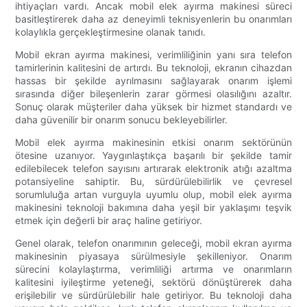
ihtiyaçları vardı. Ancak mobil elek ayırma makinesi süreci
basitleştirerek daha az deneyimli teknisyenlerin bu onarımları
kolaylıkla gerçekleştirmesine olanak tanıdı.
Mobil ekran ayırma makinesi, verimliliğinin yanı sıra telefon
tamirlerinin kalitesini de artırdı. Bu teknoloji, ekranın cihazdan
hassas bir şekilde ayrılmasını sağlayarak onarım işlemi
sırasında diğer bileşenlerin zarar görmesi olasılığını azaltır.
Sonuç olarak müşteriler daha yüksek bir hizmet standardı ve
daha güvenilir bir onarım sonucu bekleyebilirler.
Mobil elek ayırma makinesinin etkisi onarım sektörünün
ötesine uzanıyor. Yaygınlaştıkça başarılı bir şekilde tamir
edilebilecek telefon sayısını artırarak elektronik atığı azaltma
potansiyeline sahiptir. Bu, sürdürülebilirlik ve çevresel
sorumluluğa artan vurguyla uyumlu olup, mobil elek ayırma
makinesini teknoloji bakımına daha yeşil bir yaklaşımı teşvik
etmek için değerli bir araç haline getiriyor.
Genel olarak, telefon onarımının geleceği, mobil ekran ayırma
makinesinin piyasaya sürülmesiyle şekilleniyor. Onarım
sürecini kolaylaştırma, verimliliği artırma ve onarımların
kalitesini iyileştirme yeteneği, sektörü dönüştürerek daha
erişilebilir ve sürdürülebilir hale getiriyor. Bu teknoloji daha