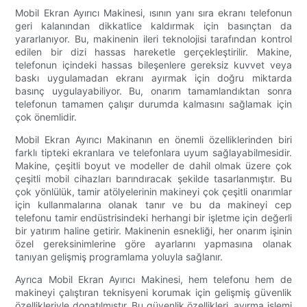
Mobil Ekran Ayırıcı Makinesi, ısının yanı sıra ekranı telefonun
geri kalanından dikkatlice kaldırmak için basınçtan da
yararlanıyor. Bu, makinenin ileri teknolojisi tarafından kontrol
edilen bir dizi hassas hareketle gerçekleştirilir. Makine,
telefonun içindeki hassas bileşenlere gereksiz kuvvet veya
baskı uygulamadan ekranı ayırmak için doğru miktarda
basınç uygulayabiliyor. Bu, onarım tamamlandıktan sonra
telefonun tamamen çalışır durumda kalmasını sağlamak için
çok önemlidir.
Mobil Ekran Ayırıcı Makinanın en önemli özelliklerinden biri
farklı tipteki ekranlara ve telefonlara uyum sağlayabilmesidir.
Makine, çeşitli boyut ve modeller de dahil olmak üzere çok
çeşitli mobil cihazları barındıracak şekilde tasarlanmıştır. Bu
çok yönlülük, tamir atölyelerinin makineyi çok çeşitli onarımlar
için kullanmalarına olanak tanır ve bu da makineyi cep
telefonu tamir endüstrisindeki herhangi bir işletme için değerli
bir yatırım haline getirir. Makinenin esnekliği, her onarım işinin
özel gereksinimlerine göre ayarlarını yapmasına olanak
tanıyan gelişmiş programlama yoluyla sağlanır.
Ayrıca Mobil Ekran Ayırıcı Makinesi, hem telefonu hem de
makineyi çalıştıran teknisyeni korumak için gelişmiş güvenlik
özellikleriyle donatılmıştır. Bu güvenlik özellikleri, ayırma işlemi