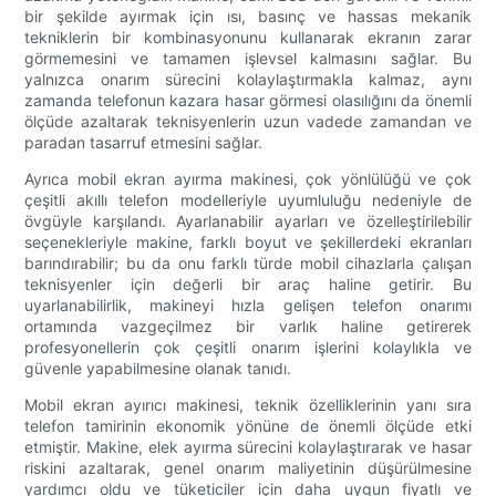
bir şekilde ayırmak için ısı, basınç ve hassas mekanik
tekniklerin bir kombinasyonunu kullanarak ekranın zarar
görmemesini ve tamamen işlevsel kalmasını sağlar. Bu
yalnızca onarım sürecini kolaylaştırmakla kalmaz, aynı
zamanda telefonun kazara hasar görmesi olasılığını da önemli
ölçüde azaltarak teknisyenlerin uzun vadede zamandan ve
paradan tasarruf etmesini sağlar.
Ayrıca mobil ekran ayırma makinesi, çok yönlülüğü ve çok
çeşitli akıllı telefon modelleriyle uyumluluğu nedeniyle de
övgüyle karşılandı. Ayarlanabilir ayarları ve özelleştirilebilir
seçenekleriyle makine, farklı boyut ve şekillerdeki ekranları
barındırabilir; bu da onu farklı türde mobil cihazlarla çalışan
teknisyenler için değerli bir araç haline getirir. Bu
uyarlanabilirlik, makineyi hızla gelişen telefon onarımı
ortamında vazgeçilmez bir varlık haline getirerek
profesyonellerin çok çeşitli onarım işlerini kolaylıkla ve
güvenle yapabilmesine olanak tanıdı.
Mobil ekran ayırıcı makinesi, teknik özelliklerinin yanı sıra
telefon tamirinin ekonomik yönüne de önemli ölçüde etki
etmiştir. Makine, elek ayırma sürecini kolaylaştırarak ve hasar
riskini azaltarak, genel onarım maliyetinin düşürülmesine
yardımcı oldu ve tüketiciler için daha uygun fiyatlı ve