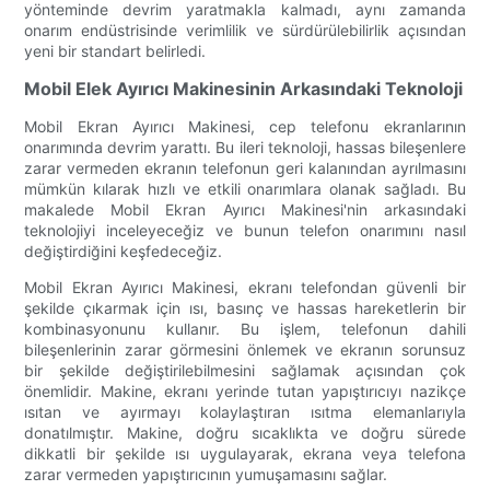
yönteminde devrim yaratmakla kalmadı, aynı zamanda
onarım endüstrisinde verimlilik ve sürdürülebilirlik açısından
yeni bir standart belirledi.
Mobil Elek Ayırıcı Makinesinin Arkasındaki Teknoloji
Mobil Ekran Ayırıcı Makinesi, cep telefonu ekranlarının
onarımında devrim yarattı. Bu ileri teknoloji, hassas bileşenlere
zarar vermeden ekranın telefonun geri kalanından ayrılmasını
mümkün kılarak hızlı ve etkili onarımlara olanak sağladı. Bu
makalede Mobil Ekran Ayırıcı Makinesi'nin arkasındaki
teknolojiyi inceleyeceğiz ve bunun telefon onarımını nasıl
değiştirdiğini keşfedeceğiz.
Mobil Ekran Ayırıcı Makinesi, ekranı telefondan güvenli bir
şekilde çıkarmak için ısı, basınç ve hassas hareketlerin bir
kombinasyonunu kullanır. Bu işlem, telefonun dahili
bileşenlerinin zarar görmesini önlemek ve ekranın sorunsuz
bir şekilde değiştirilebilmesini sağlamak açısından çok
önemlidir. Makine, ekranı yerinde tutan yapıştırıcıyı nazikçe
ısıtan ve ayırmayı kolaylaştıran ısıtma elemanlarıyla
donatılmıştır. Makine, doğru sıcaklıkta ve doğru sürede
dikkatli bir şekilde ısı uygulayarak, ekrana veya telefona
zarar vermeden yapıştırıcının yumuşamasını sağlar.