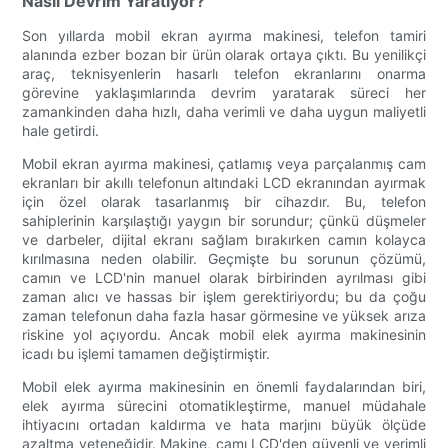
Nasıl Devrim Yaratıyor?
Son yıllarda mobil ekran ayırma makinesi, telefon tamiri
alanında ezber bozan bir ürün olarak ortaya çıktı. Bu yenilikçi
araç, teknisyenlerin hasarlı telefon ekranlarını onarma
görevine yaklaşımlarında devrim yaratarak süreci her
zamankinden daha hızlı, daha verimli ve daha uygun maliyetli
hale getirdi.
Mobil ekran ayırma makinesi, çatlamış veya parçalanmış cam
ekranları bir akıllı telefonun altındaki LCD ekranından ayırmak
için özel olarak tasarlanmış bir cihazdır. Bu, telefon
sahiplerinin karşılaştığı yaygın bir sorundur; çünkü düşmeler
ve darbeler, dijital ekranı sağlam bırakırken camın kolayca
kırılmasına neden olabilir. Geçmişte bu sorunun çözümü,
camın ve LCD'nin manuel olarak birbirinden ayrılması gibi
zaman alıcı ve hassas bir işlem gerektiriyordu; bu da çoğu
zaman telefonun daha fazla hasar görmesine ve yüksek arıza
riskine yol açıyordu. Ancak mobil elek ayırma makinesinin
icadı bu işlemi tamamen değiştirmiştir.
Mobil elek ayırma makinesinin en önemli faydalarından biri,
elek ayırma sürecini otomatikleştirme, manuel müdahale
ihtiyacını ortadan kaldırma ve hata marjını büyük ölçüde
azaltma yeteneğidir. Makine, camı LCD'den güvenli ve verimli