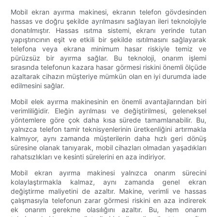
Mobil ekran ayırma makinesi, ekranın telefon gövdesinden
hassas ve doğru şekilde ayrılmasını sağlayan ileri teknolojiyle
donatılmıştır. Hassas ısıtma sistemi, ekranı yerinde tutan
yapıştırıcının eşit ve etkili bir şekilde ısıtılmasını sağlayarak
telefona veya ekrana minimum hasar riskiyle temiz ve
pürüzsüz bir ayırma sağlar. Bu teknoloji, onarım işlemi
sırasında telefonun kazara hasar görmesi riskini önemli ölçüde
azaltarak cihazın müşteriye mümkün olan en iyi durumda iade
edilmesini sağlar.
Mobil elek ayırma makinesinin en önemli avantajlarından biri
verimliliğidir. Eleğin ayrılması ve değiştirilmesi, geleneksel
yöntemlere göre çok daha kısa sürede tamamlanabilir. Bu,
yalnızca telefon tamir teknisyenlerinin üretkenliğini artırmakla
kalmıyor, aynı zamanda müşterilerin daha hızlı geri dönüş
süresine olanak tanıyarak, mobil cihazları olmadan yaşadıkları
rahatsızlıkları ve kesinti sürelerini en aza indiriyor.
Mobil ekran ayırma makinesi yalnızca onarım sürecini
kolaylaştırmakla kalmaz, aynı zamanda genel ekran
değiştirme maliyetini de azaltır. Makine, verimli ve hassas
çalışmasıyla telefonun zarar görmesi riskini en aza indirerek
ek onarım gerekme olasılığını azaltır. Bu, hem onarım