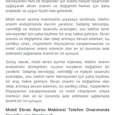
teknisyenleri hem de müşterileri için önemli maliyet tasarrufları
sağlayarak ekran onarımı ve değişimini herkes için daha
erişilebilir ve uygun fiyatlı hale getirebilir.
Mobil ekran ayırma makinesinin piyasaya sürülmesi, telefon
onarım endüstrisinde devrim yaratıyor. Gelişmiş teknolojisi,
verimliliği ve maliyet tasarrufu avantajları, onu telefon tamir
teknisyenleri için paha biçilmez bir araç haline getiriyor. Ekran
onarımı ve değişimine olan talep artmaya devam ederken, bu
yenilikçi cihaz, müşterilerin ihtiyaçlarının karşılanmasında ve
mobil cihazlarının onlara mümkün olan en iyi durumda iade
edilmesini sağlamada önemli bir rol oynuyor.
Sonuç olarak, mobil ekran ayırma makinesi, telefon onarım
endüstrisini dönüştüren, oyunun kurallarını değiştiren bir
yeniliktir. Gelişmiş teknolojisi, verimliliği ve maliyet tasarrufu
avantajları, onu telefon tamir teknisyenleri için paha biçilmez
bir araç haline getiriyor. Ekran onarımı ve değişimine olan
talep artmaya devam ederken, bu yenilikçi cihaz, müşterilerin
ihtiyaçlarının karşılanmasında ve mobil cihazlarının onlara
mümkün olan en iyi durumda iade edilmesini sağlamada
önemli bir rol oynuyor.
Mobil Ekran Ayırıcı Makinesi Telefon Onarımında