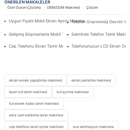
ÖNERILEN MAKALELER
Özel Durum Çözümü
OEM/ODM Makinesi
Çözüm
Uygun Fiyatlı Mobil Ekran Ayırıcı Makinesi Fiyatları: Sizin İçin D
Telefon Onarımında Devrim Yara
Gelişmiş Ekipmanlarla Mobil Tamir İş Akışınızı Nasıl İyileştirebilirs
Sektörde Telefon Tamir Makinel
Cep Telefonu Ekran Tamir Makineniz İçin Doğru Aksesuarları S
Telefonunuzun LCD Ekran Onarım 
ekran esnek yapıştırma makinesi
ekran parlatma makinesi
lazer lcd tamir makinesi
lcd ayırma makinesi
lcd esnek kablo tamir makinesi
arka cam kaldırma lazer makinesi
cep telefonu lazer oyma makinesi
oca laminasyon makinesi