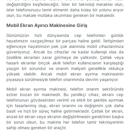
değiştirdiğini keşfedeceğiz. İster bir teknoloji meraklısı olun,
ister telefonunuzu tamir etmenin daha kolay bir yolunu arıyor
olun, bu makale mutlaka okunması gereken bir makaledir.
Mobil Ekran Ayırıcı Makinesine Giriş
Günümüzün hızlı dünyasında cep telefonları günlük
hayatımızın vazgeçilmez bir parçası haline geldi. İletişimden
eğlenceye hayatımızın pek çok alanında mobil cihazlarımıza
güveniyoruz. Ancak bu cihazlar ne kadar kullanışlı olsa da
özellikle ekranları zarar görmeye de yatkındır. Çatlak veya
hasarlı ekranlar birçok akıllı telefon kullanıcısının karşılaştığı
yaygın bir sorundur ve onarım maliyeti genellikle oldukça
yüksek olabilir. Ancak mobil ekran ayırma makinesinin
piyasaya sürülmesiyle telefon onarımında devrim yaşanıyor.
Mobil ekran ayırma makinesi, telefon onarım sektöründe
ezber bozan bir makinedir. Bu yenilikçi cihaz, ekranı cep
telefonunun gövdesinden verimli ve etkili bir şekilde ayırmak
için tasarlanmış olup, ekran onarımı ve değişimini çok daha
basit ve hızlı bir süreç haline getirmektedir. Çatlak bir ekran,
arızalı bir ekran veya ekranın değiştirilmesini gerektiren başka
bir sorun olsun, bu makine her telefon tamir teknisyeninin
sahip olması gereken bir araçtır.