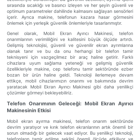
sırasında sıcaklığı ve basıncı izleyen ve her şeyin güvenli ve
optimum parametreler dahilinde kalmasını sağlayan sensörleri
içerir. Ayrıca makine, telefonun kazara hasar görmesini
önlemek için yerleşik güvenlik önlemleriyle tasarlanmıştır.
Genel olarak, Mobil Ekran Ayırıcı Makinesi, telefon
onarımlarının verimliliğini ve kalitesini büyük ölçüde artırdı.
Gelişmiş teknolojisi, güvenli ve güvenilir ekran ayrımlarına
olanak tanır ve bu da onu herhangi bir telefon tamir
teknisyeni için vazgeçilmez bir araç haline getirir. Farklı
cihazlara uyum sağlama yeteneği ve gelişmiş güvenlik
özellikleriyle makine, cep telefonu tamir sektöründe ezber
bozan bir ürün haline geldi. Teknoloji ilerlemeye devam
ettikçe, mobil cihazlarımızın onarımı ve bakımında devrim
yaratacak Mobil Ekran Ayırıcı Makinesi gibi daha yenilikçi
çözümler görmeyi bekleyebiliriz.
Telefon Onarımının Geleceği: Mobil Ekran Ayırıcı
Makinesinin Etkisi
Mobil ekran ayırma makinesi, telefon onarım sektöründe
devrim yaratıyor ve kırık telefon ekranlarının artık önemli bir
sorun olmadığı bir gelecek vaat ediyor. Bu yenilikçi teknoloji,
telefonların tamir edilme şeklini önemli ölçüde etkiliyor ve