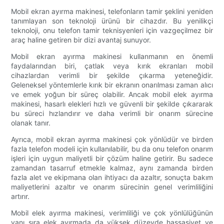
Mobil ekran ayırma makinesi, telefonların tamir şeklini yeniden
tanımlayan son teknoloji ürünü bir cihazdır. Bu yenilikçi
teknoloji, onu telefon tamir teknisyenleri için vazgeçilmez bir
araç haline getiren bir dizi avantaj sunuyor.
Mobil ekran ayırma makinesi kullanmanın en önemli
faydalarından biri, çatlak veya kırık ekranları mobil
cihazlardan verimli bir şekilde çıkarma yeteneğidir.
Geleneksel yöntemlerle kırık bir ekranın onarılması zaman alıcı
ve emek yoğun bir süreç olabilir. Ancak mobil elek ayırma
makinesi, hasarlı elekleri hızlı ve güvenli bir şekilde çıkararak
bu süreci hızlandırır ve daha verimli bir onarım sürecine
olanak tanır.
Ayrıca, mobil ekran ayırma makinesi çok yönlüdür ve birden
fazla telefon modeli için kullanılabilir, bu da onu telefon onarım
işleri için uygun maliyetli bir çözüm haline getirir. Bu sadece
zamandan tasarruf etmekle kalmaz, aynı zamanda birden
fazla alet ve ekipmana olan ihtiyacı da azaltır, sonuçta bakım
maliyetlerini azaltır ve onarım sürecinin genel verimliliğini
artırır.
Mobil elek ayırma makinesi, verimliliği ve çok yönlülüğünün
yanı sıra elek ayırmada da yüksek düzeyde hassasiyet ve