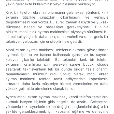
yakın gelecekte kullanımının yaygınlaşması bekleniyor.
Kırık bir telefon ekranını onarmanın geleneksel yöntemi, kırık
ekranın titizlikle cihazdan çıkarılmasını ve yenisiyle
değiştirilmesini içeriyordu. Bu süreç zaman alıcıydı ve yüksek
düzeyde beceri ve hassasiyet gerektiriyordu. Bununla
birlikte, mobil elek ayırma makinesinin piyasaya sürülmesi bu
süreci kolaylaştırdı, daha hızlı, daha verimli ve daha geniş bir
teknisyen yelpazesi için erişilebilir hale getirdi.
Mobil ekran ayırma makinesi, telefonun ekranını gövdesinden
ayırmak için ısı ve basınç kullanarak çalışır ve bu sayede
kolayca çıkarılıp takılabilir. Bu teknoloji, kırık bir telefon
ekranının onarılması için gereken süreyi büyük ölçüde
azaltarak teknisyenlerin tek bir günde birden fazla onarımı
tamamlamasını mümkün kıldı. Sonuç olarak, mobil ekran
ayırma makinesi, telefon tamir atölyelerinin kapasitesini
artırarak daha fazla müşteriye hizmet vermelerine ve daha
yüksek gelir elde etmelerine olanak tanıdı.
Ayrıca mobil ekran ayırma makinesi, kendi telefon tamir işini
kurmak isteyen kişilerin giriş engelini de azalttı. Geleneksel
yöntemle teknisyenlerin ekran değiştirme işlemlerini doğru bir
şekilde gerçekleştirmek için kapsamlı eğitime ve deneyime